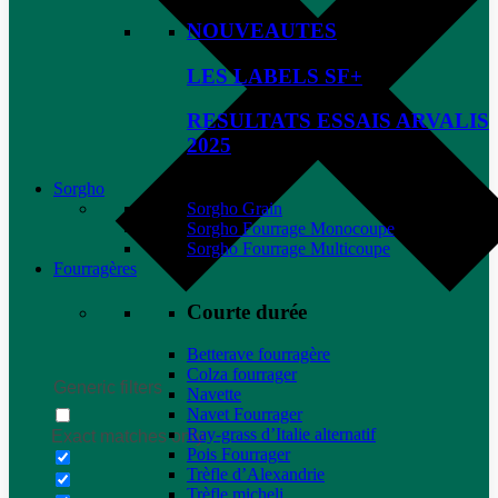
NOUVEAUTES
LES LABELS SF+
RESULTATS ESSAIS ARVALIS
2025
Sorgho
Sorgho Grain
Sorgho Fourrage Monocoupe
Sorgho Fourrage Multicoupe
Fourragères
Courte durée
Betterave fourragère
Colza fourrager
Generic filters
Navette
Navet Fourrager
Ray-grass d’Italie alternatif
Exact matches only
Pois Fourrager
Trèfle d’Alexandrie
Trèfle micheli