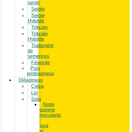
rangs
Seigle
Seigle
Hybride
Triticale
Triticale
Hybride
Traitement
de
semences
Féverole
Pois
protéagineux
Oléagineux
Colza
Lin
Soja
Notre
gamme
inoculants
:
soja
et