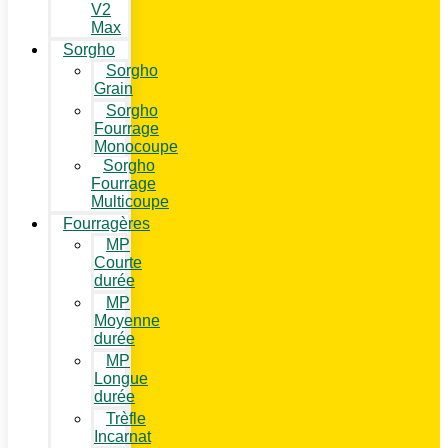
V2
Max
Sorgho
Sorgho
Grain
Sorgho
Fourrage
Monocoupe
Sorgho
Fourrage
Multicoupe
Fourragères
MP
Courte
durée
MP
Moyenne
durée
MP
Longue
durée
Trèfle
Incarnat