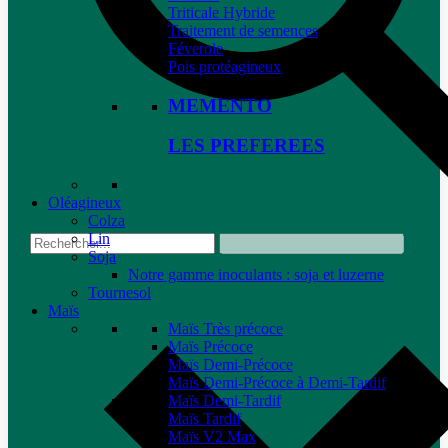
Triticale Hybride
Traitement de semences
Féverole
Pois protéagineux
MEMENTO
LES PREFEREES
Oléagineux
Colza
Lin
Soja
Notre gamme inoculants : soja et luzerne
Tournesol
Maïs
Maïs Très précoce
Maïs Précoce
Maïs Demi-Précoce
Maïs Demi-Précoce à Demi-Tardif
Maïs Demi-Tardif
Maïs Tardif
Maïs V2 Max