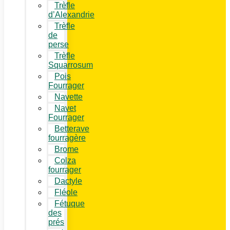
Trèfle
d’Alexandrie
Trèfle
de
perse
Trèfle
Squarrosum
Pois
Fourrager
Navette
Navet
Fourrager
Betterave
fourragère
Brome
Colza
fourrager
Dactyle
Fléole
Fétuque
des
prés