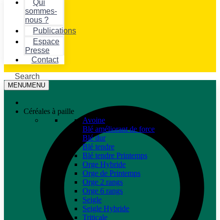
Qui
sommes-
nous ?
Publications
Espace
Presse
Contact
Search
MENU
MENU
Céréales à paille
Avoine
Blé améliorant de force
Blé dur
Blé tendre
Blé tendre Printemps
Orge Hybride
Orge de Printemps
Orge 2 rangs
Orge 6 rangs
Seigle
Seigle Hybride
Triticale