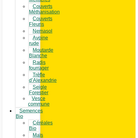
Couverts
Méthanisation
Couverts
Fleuris
Nemasol
Avoine
rude
Moutarde
Blanche
Radis
fourrager
Trèfle
d’Alexandrie
Seigle
Forestier
Vesce
commune
Semences
Bio
Céréales
Bio
Maïs