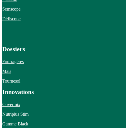
Semscope
Défiscope
Dossiers
Fourragères
Maïs
Tournesol
Innovations
Covermix
Nutriplus Stim
Gamme Black