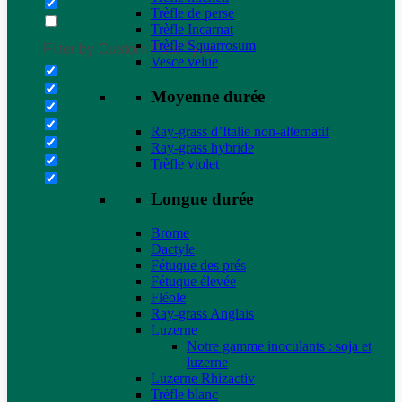
Trèfle de perse
Trèfle Incarnat
Trèfle Squarrosum
Filter by Custom Post Type
Vesce velue
Moyenne durée
Ray-grass d’Italie non-alternatif
Ray-grass hybride
Trèfle violet
Longue durée
Brome
Dactyle
Fétuque des prés
Fétuque élevée
Fléole
Ray-grass Anglais
Luzerne
Notre gamme inoculants : soja et
luzerne
Luzerne Rhizactiv
Trèfle blanc