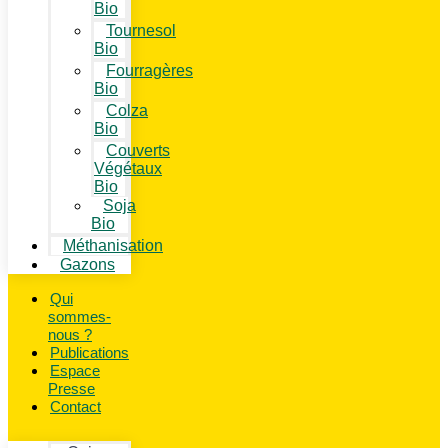
Bio
Tournesol
Bio
Fourragères
Bio
Colza
Bio
Couverts
Végétaux
Bio
Soja
Bio
Méthanisation
Gazons
Qui
sommes-
nous ?
Publications
Espace
Presse
Contact