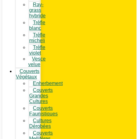
Ray-
grass
hybride
Trèfle
blanc
Trèfle
micheli
Trèfle
violet
Vesce
velue
Couverts
Végétaux
Enherbement
Couverts
Grandes
Cultures
Couverts
Faunistiques
Cultures
Dérobées
Couverts
Mellifères