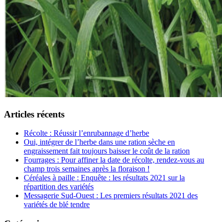
Articles récents
Récolte : Réussir l’enrubannage d’herbe
Oui, intégrer de l’herbe dans une ration sèche en
engraissement fait toujours baisser le coût de la ration
Fourrages : Pour affiner la date de récolte, rendez-vous au
champ trois semaines après la floraison !
Céréales à paille : Enquête : les résultats 2021 sur la
répartition des variétés
Messagerie Sud-Ouest : Les premiers résultats 2021 des
variétés de blé tendre