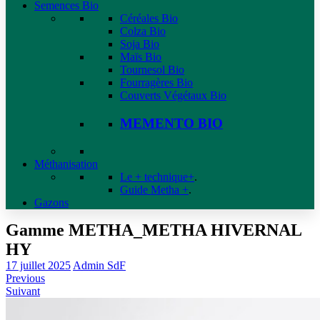
Semences Bio
Céréales Bio
Colza Bio
Soja Bio
Maïs Bio
Tournesol Bio
Fourragères Bio
Couverts Végétaux Bio
MEMENTO BIO
Méthanisation
Le + technique+
.
Guide Metha +
.
Gazons
Gamme METHA_METHA HIVERNAL
HY
17 juillet 2025
Admin SdF
Previous
Suivant