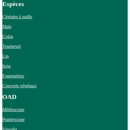
Espèces
Céréales à paille
Maïs
Colza
Tournesol
Lin
Soja
Fourragères
Couverts végétaux
OAD
Météoscope
Prairiescope
Visualiz