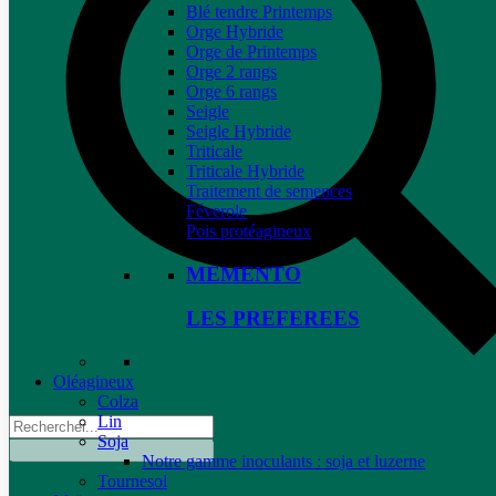
Blé tendre Printemps
Orge Hybride
Orge de Printemps
Orge 2 rangs
Orge 6 rangs
Seigle
Seigle Hybride
Triticale
Triticale Hybride
Traitement de semences
Féverole
Pois protéagineux
MEMENTO
LES PREFEREES
Oléagineux
Colza
Lin
Soja
Notre gamme inoculants : soja et luzerne
Tournesol