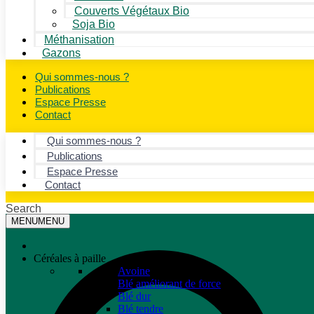
Couverts Végétaux Bio
Soja Bio
Méthanisation
Gazons
Qui sommes-nous ?
Publications
Espace Presse
Contact
Qui sommes-nous ?
Publications
Espace Presse
Contact
Search
MENU
MENU
Céréales à paille
Avoine
Blé améliorant de force
Blé dur
Blé tendre