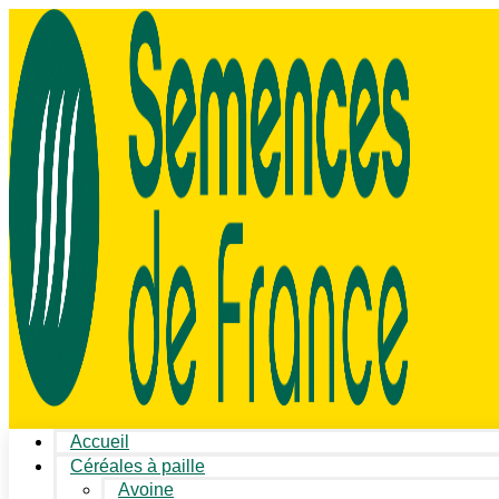
Accueil
Céréales à paille
Avoine