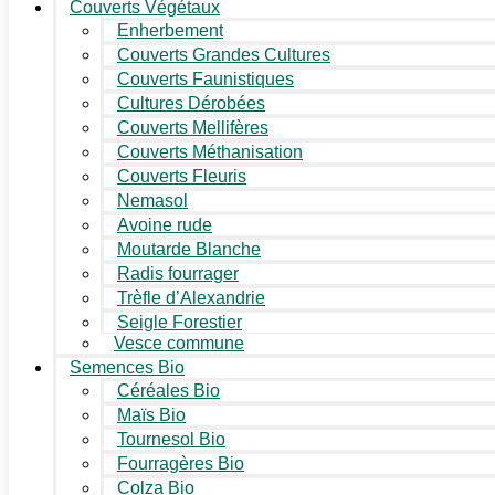
Couverts Végétaux
Enherbement
Couverts Grandes Cultures
Couverts Faunistiques
Cultures Dérobées
Couverts Mellifères
Couverts Méthanisation
Couverts Fleuris
Nemasol
Avoine rude
Moutarde Blanche
Radis fourrager
Trèfle d’Alexandrie
Seigle Forestier
Vesce commune
Semences Bio
Céréales Bio
Maïs Bio
Tournesol Bio
Fourragères Bio
Colza Bio