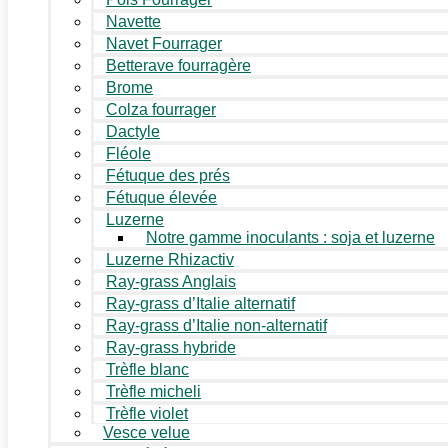
Navette
Navet Fourrager
Betterave fourragère
Brome
Colza fourrager
Dactyle
Fléole
Fétuque des prés
Fétuque élevée
Luzerne
Notre gamme inoculants : soja et luzerne
Luzerne Rhizactiv
Ray-grass Anglais
Ray-grass d’Italie alternatif
Ray-grass d’Italie non-alternatif
Ray-grass hybride
Trèfle blanc
Trèfle micheli
Trèfle violet
Vesce velue