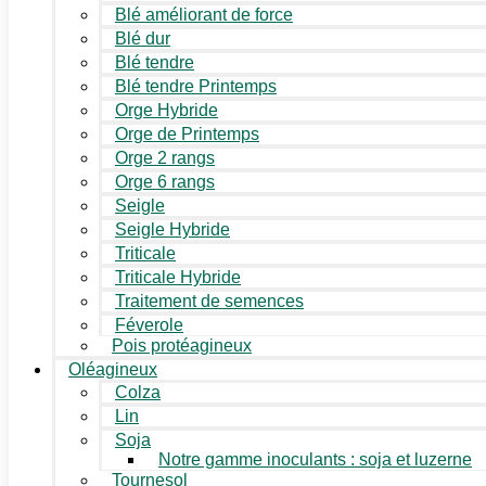
Blé améliorant de force
Blé dur
Blé tendre
Blé tendre Printemps
Orge Hybride
Orge de Printemps
Orge 2 rangs
Orge 6 rangs
Seigle
Seigle Hybride
Triticale
Triticale Hybride
Traitement de semences
Féverole
Pois protéagineux
Oléagineux
Colza
Lin
Soja
Notre gamme inoculants : soja et luzerne
Tournesol