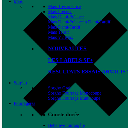
Maïs
Maïs Très précoce
Maïs Précoce
Maïs Demi-Précoce
Maïs Demi-Précoce à Demi-Tardif
Maïs Demi-Tardif
Maïs Tardif
Maïs V2 Max
NOUVEAUTES
LES LABELS SF+
RESULTATS ESSAIS ARVALIS 
Sorgho
Sorgho Grain
Sorgho Fourrage Monocoupe
Sorgho Fourrage Multicoupe
Fourragères
Courte durée
Betterave fourragère