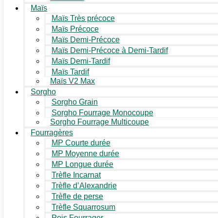
Maïs
Maïs Très précoce
Maïs Précoce
Maïs Demi-Précoce
Maïs Demi-Précoce à Demi-Tardif
Maïs Demi-Tardif
Maïs Tardif
Maïs V2 Max
Sorgho
Sorgho Grain
Sorgho Fourrage Monocoupe
Sorgho Fourrage Multicoupe
Fourragères
MP Courte durée
MP Moyenne durée
MP Longue durée
Trèfle Incarnat
Trèfle d’Alexandrie
Trèfle de perse
Trèfle Squarrosum
Pois Fourrager