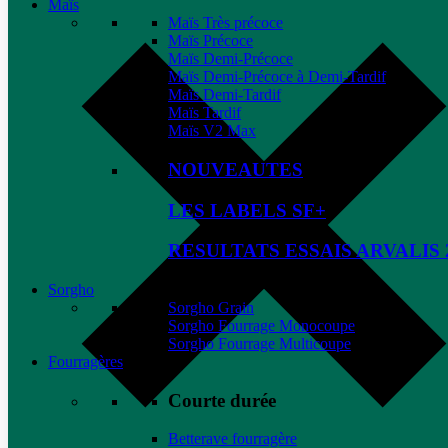
Maïs
Maïs Très précoce
Maïs Précoce
Maïs Demi-Précoce
Maïs Demi-Précoce à Demi-Tardif
Maïs Demi-Tardif
Maïs Tardif
Maïs V2 Max
NOUVEAUTES
LES LABELS SF+
RESULTATS ESSAIS ARVALIS 
Sorgho
Sorgho Grain
Sorgho Fourrage Monocoupe
Sorgho Fourrage Multicoupe
Fourragères
Courte durée
Betterave fourragère