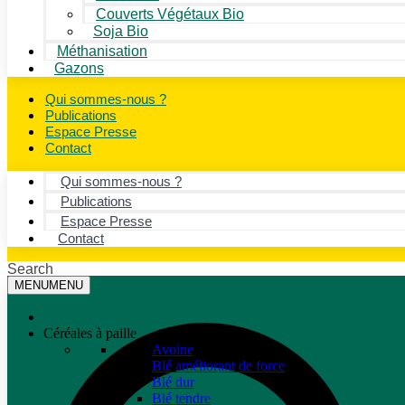
Couverts Végétaux Bio
Soja Bio
Méthanisation
Gazons
Qui sommes-nous ?
Publications
Espace Presse
Contact
Qui sommes-nous ?
Publications
Espace Presse
Contact
Search
MENU
MENU
Céréales à paille
Avoine
Blé améliorant de force
Blé dur
Blé tendre