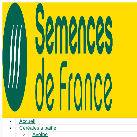
Accueil
Céréales à paille
Avoine