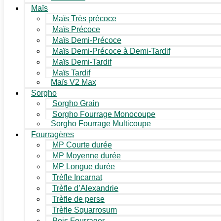
Maïs
Maïs Très précoce
Maïs Précoce
Maïs Demi-Précoce
Maïs Demi-Précoce à Demi-Tardif
Maïs Demi-Tardif
Maïs Tardif
Maïs V2 Max
Sorgho
Sorgho Grain
Sorgho Fourrage Monocoupe
Sorgho Fourrage Multicoupe
Fourragères
MP Courte durée
MP Moyenne durée
MP Longue durée
Trèfle Incarnat
Trèfle d’Alexandrie
Trèfle de perse
Trèfle Squarrosum
Pois Fourrager