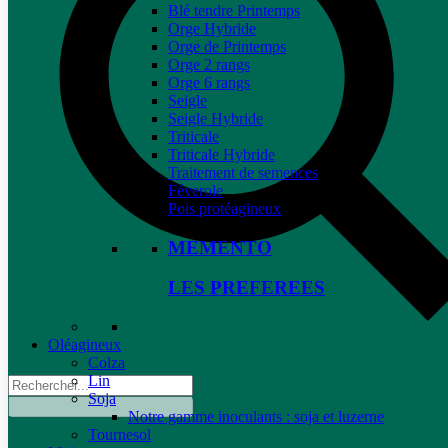
Blé tendre Printemps
Orge Hybride
Orge de Printemps
Orge 2 rangs
Orge 6 rangs
Seigle
Seigle Hybride
Triticale
Triticale Hybride
Traitement de semences
Féverole
Pois protéagineux
MEMENTO
LES PREFEREES
Oléagineux
Colza
Lin
Soja
Notre gamme inoculants : soja et luzerne
Tournesol