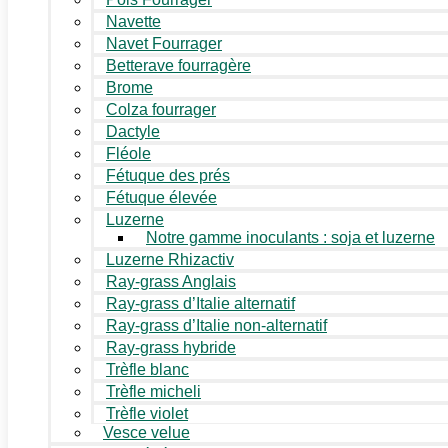
Navette
Navet Fourrager
Betterave fourragère
Brome
Colza fourrager
Dactyle
Fléole
Fétuque des prés
Fétuque élevée
Luzerne
Notre gamme inoculants : soja et luzerne
Luzerne Rhizactiv
Ray-grass Anglais
Ray-grass d’Italie alternatif
Ray-grass d’Italie non-alternatif
Ray-grass hybride
Trèfle blanc
Trèfle micheli
Trèfle violet
Vesce velue