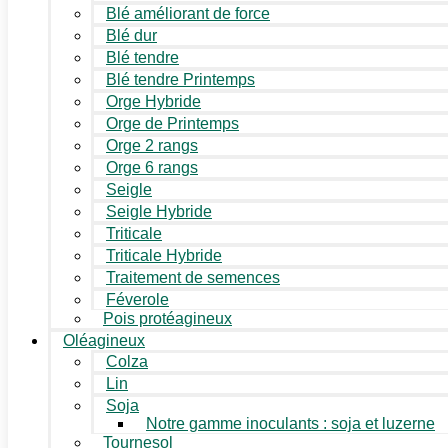
Blé améliorant de force
Blé dur
Blé tendre
Blé tendre Printemps
Orge Hybride
Orge de Printemps
Orge 2 rangs
Orge 6 rangs
Seigle
Seigle Hybride
Triticale
Triticale Hybride
Traitement de semences
Féverole
Pois protéagineux
Oléagineux
Colza
Lin
Soja
Notre gamme inoculants : soja et luzerne
Tournesol