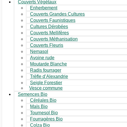
Couverts Végétaux
Enherbement
Couverts Grandes Cultures
Couverts Faunistiques
Cultures Dérobées
Couverts Mellifères
Couverts Méthanisation
Couverts Fleuris
Nemasol
Avoine rude
Moutarde Blanche
Radis fourrager
Trèfle d’Alexandrie
Seigle Forestier
Vesce commune
Semences Bio
Céréales Bio
Maïs Bio
Tournesol Bio
Fourragères Bio
Colza Bio