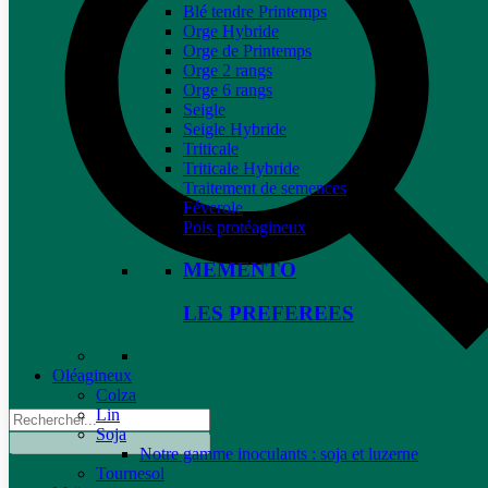
Blé tendre Printemps
Orge Hybride
Orge de Printemps
Orge 2 rangs
Orge 6 rangs
Seigle
Seigle Hybride
Triticale
Triticale Hybride
Traitement de semences
Féverole
Pois protéagineux
MEMENTO
LES PREFEREES
Oléagineux
Colza
Lin
Soja
Notre gamme inoculants : soja et luzerne
Tournesol