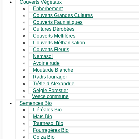
Couverts Végétaux
Enherbement
Couverts Grandes Cultures
Couverts Faunistiques
Cultures Dérobées
Couverts Mellifères
Couverts Méthanisation
Couverts Fleuris
Nemasol
Avoine rude
Moutarde Blanche
Radis fourrager
Trèfle d’Alexandrie
Seigle Forestier
Vesce commune
Semences Bio
Céréales Bio
Maïs Bio
Tournesol Bio
Fourragères Bio
Colza Bio