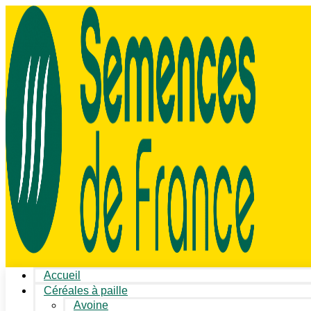
Accueil
Céréales à paille
Avoine