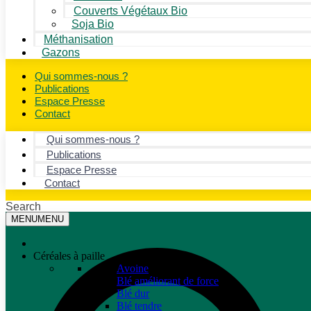
Couverts Végétaux Bio
Soja Bio
Méthanisation
Gazons
Qui sommes-nous ?
Publications
Espace Presse
Contact
Qui sommes-nous ?
Publications
Espace Presse
Contact
Search
MENU
MENU
Céréales à paille
Avoine
Blé améliorant de force
Blé dur
Blé tendre