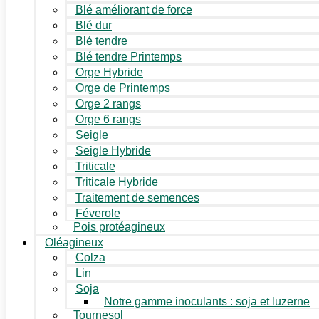
Blé améliorant de force
Blé dur
Blé tendre
Blé tendre Printemps
Orge Hybride
Orge de Printemps
Orge 2 rangs
Orge 6 rangs
Seigle
Seigle Hybride
Triticale
Triticale Hybride
Traitement de semences
Féverole
Pois protéagineux
Oléagineux
Colza
Lin
Soja
Notre gamme inoculants : soja et luzerne
Tournesol