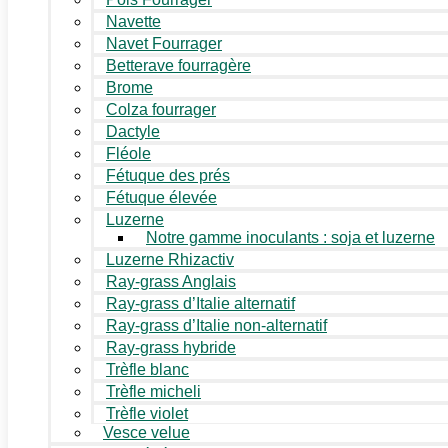
Navette
Navet Fourrager
Betterave fourragère
Brome
Colza fourrager
Dactyle
Fléole
Fétuque des prés
Fétuque élevée
Luzerne
Notre gamme inoculants : soja et luzerne
Luzerne Rhizactiv
Ray-grass Anglais
Ray-grass d’Italie alternatif
Ray-grass d’Italie non-alternatif
Ray-grass hybride
Trèfle blanc
Trèfle micheli
Trèfle violet
Vesce velue