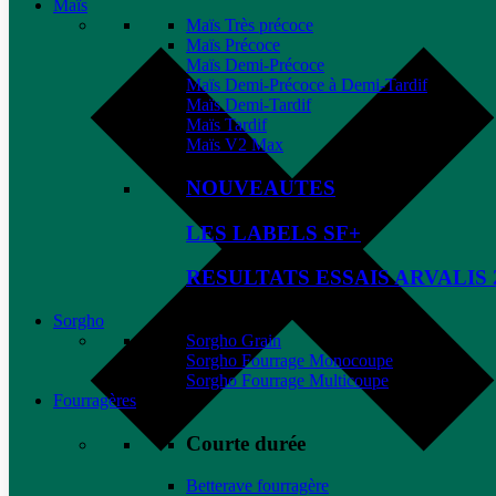
Maïs
Maïs Très précoce
Maïs Précoce
Maïs Demi-Précoce
Maïs Demi-Précoce à Demi-Tardif
Maïs Demi-Tardif
Maïs Tardif
Maïs V2 Max
NOUVEAUTES
LES LABELS SF+
RESULTATS ESSAIS ARVALIS 
Sorgho
Sorgho Grain
Sorgho Fourrage Monocoupe
Sorgho Fourrage Multicoupe
Fourragères
Courte durée
Betterave fourragère