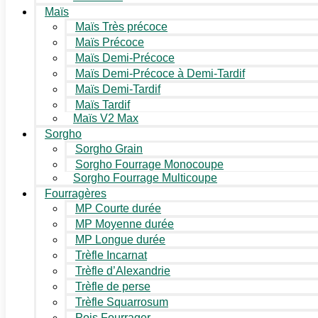
Maïs
Maïs Très précoce
Maïs Précoce
Maïs Demi-Précoce
Maïs Demi-Précoce à Demi-Tardif
Maïs Demi-Tardif
Maïs Tardif
Maïs V2 Max
Sorgho
Sorgho Grain
Sorgho Fourrage Monocoupe
Sorgho Fourrage Multicoupe
Fourragères
MP Courte durée
MP Moyenne durée
MP Longue durée
Trèfle Incarnat
Trèfle d’Alexandrie
Trèfle de perse
Trèfle Squarrosum
Pois Fourrager