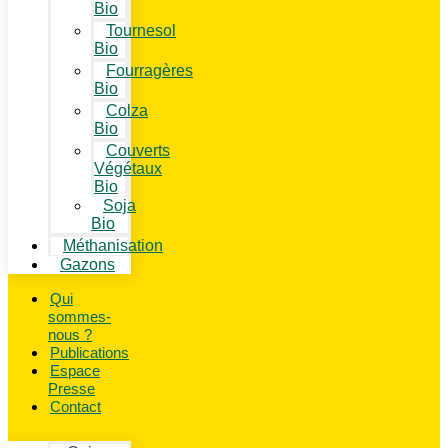
Bio
Tournesol
Bio
Fourragères
Bio
Colza
Bio
Couverts
Végétaux
Bio
Soja
Bio
Méthanisation
Gazons
Qui
sommes-
nous ?
Publications
Espace
Presse
Contact