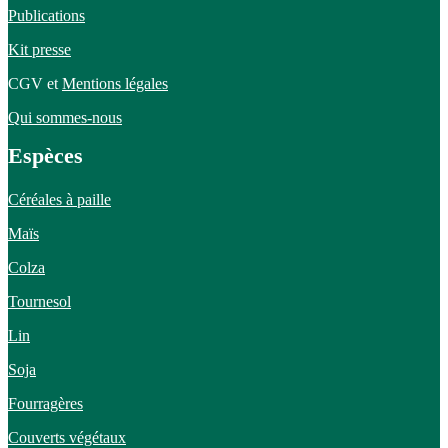
Publications
Kit presse
CGV et
Mentions légales
Qui sommes-nous
Espèces
Céréales à paille
Maïs
Colza
Tournesol
Lin
Soja
Fourragères
Couverts végétaux