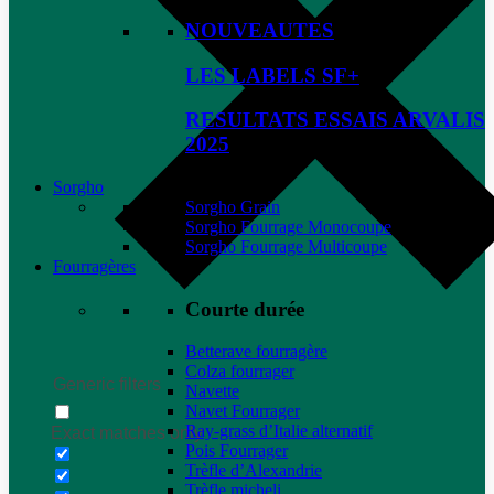
NOUVEAUTES
LES LABELS SF+
RESULTATS ESSAIS ARVALIS
2025
Sorgho
Sorgho Grain
Sorgho Fourrage Monocoupe
Sorgho Fourrage Multicoupe
Fourragères
Courte durée
Betterave fourragère
Colza fourrager
Generic filters
Navette
Navet Fourrager
Ray-grass d’Italie alternatif
Exact matches only
Pois Fourrager
Trèfle d’Alexandrie
Trèfle micheli