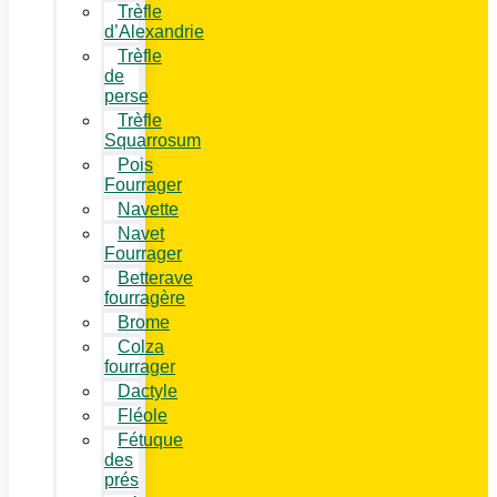
Trèfle
d’Alexandrie
Trèfle
de
perse
Trèfle
Squarrosum
Pois
Fourrager
Navette
Navet
Fourrager
Betterave
fourragère
Brome
Colza
fourrager
Dactyle
Fléole
Fétuque
des
prés