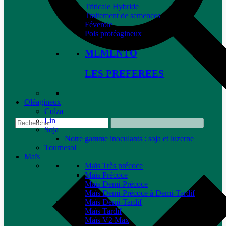
Triticale Hybride
Traitement de semences
Féverole
Pois protéagineux
MEMENTO
LES PREFEREES
Oléagineux
Colza
Lin
Soja
Notre gamme inoculants : soja et luzerne
Tournesol
Maïs
Maïs Très précoce
Maïs Précoce
Maïs Demi-Précoce
Maïs Demi-Précoce à Demi-Tardif
Maïs Demi-Tardif
Maïs Tardif
Maïs V2 Max