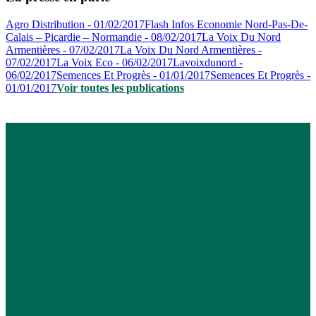
Agro Distribution - 01/02/2017
Flash Infos Economie Nord-Pas-De-
Calais – Picardie – Normandie - 08/02/2017
La Voix Du Nord
Armentières - 07/02/2017
La Voix Du Nord Armentières -
07/02/2017
La Voix Eco - 06/02/2017
Lavoixdunord -
06/02/2017
Semences Et Progrès - 01/01/2017
Semences Et Progrès -
01/01/2017
Voir toutes les publications