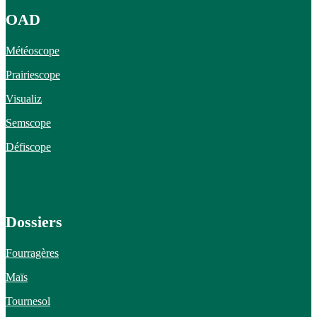
OAD
Météoscope
Prairiescope
Visualiz
Semscope
Défiscope
Dossiers
Fourragères
Maïs
Tournesol