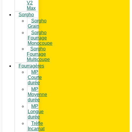
V2
Max
Sorgho
Sorgho
Grain
Sorgho
Fourrage
Monocoupe
Sorgho
Fourrage
Multicoupe
Fourragères
MP
Courte
durée
MP
Moyenne
durée
MP
Longue
durée
Trèfle
Incarnat