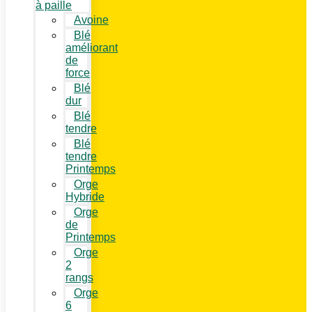
à paille
Avoine
Blé
améliorant
de
force
Blé
dur
Blé
tendre
Blé
tendre
Printemps
Orge
Hybride
Orge
de
Printemps
Orge
2
rangs
Orge
6