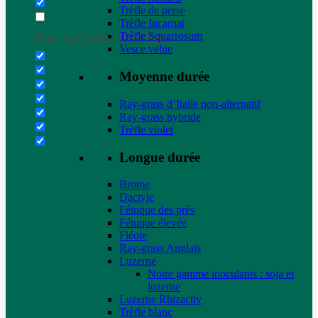
Trèfle de perse
Trèfle Incarnat
Trèfle Squarrosum
Filter by Custom Post Type
Vesce velue
Moyenne durée
Ray-grass d’Italie non-alternatif
Ray-grass hybride
Trèfle violet
Longue durée
Brome
Dactyle
Fétuque des prés
Fétuque élevée
Fléole
Ray-grass Anglais
Luzerne
Notre gamme inoculants : soja et
luzerne
Luzerne Rhizactiv
Trèfle blanc