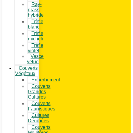
Ray-
grass
hybride
Trèfle
blanc
Trèfle
micheli
Trèfle
violet
Vesce
velue
Couverts
Végétaux
Enherbement
Couverts
Grandes
Cultures
Couverts
Faunistiques
Cultures
Dérobées
Couverts
Mellifères