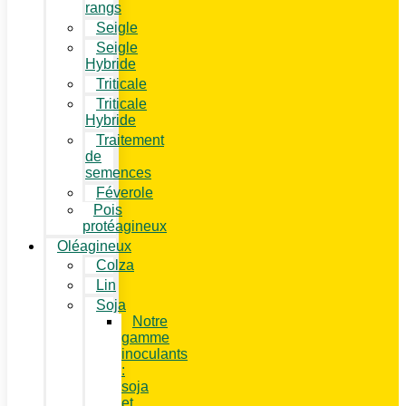
rangs
Seigle
Seigle
Hybride
Triticale
Triticale
Hybride
Traitement
de
semences
Féverole
Pois
protéagineux
Oléagineux
Colza
Lin
Soja
Notre
gamme
inoculants
:
soja
et