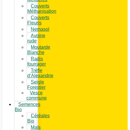
Couverts
Méthanisation
Couverts
Fleuris
Nemasol
Avoine
rude
Moutarde
Blanche
Radis
fourrager
Trèfle
d’Alexandrie
Seigle
Forestier
Vesce
commune
Semences
Bio
Céréales
Bio
Maïs