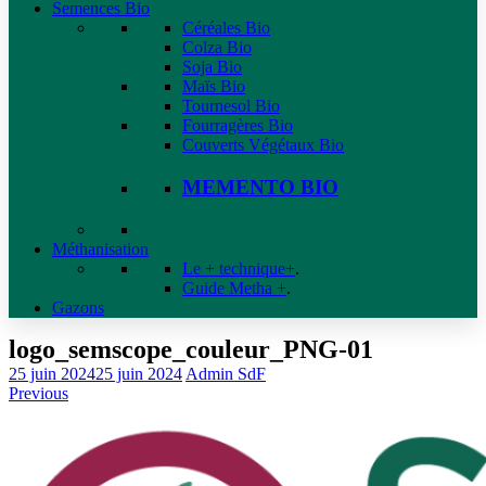
Semences Bio
Céréales Bio
Colza Bio
Soja Bio
Maïs Bio
Tournesol Bio
Fourragères Bio
Couverts Végétaux Bio
MEMENTO BIO
Méthanisation
Le + technique+
.
Guide Metha +
.
Gazons
logo_semscope_couleur_PNG-01
25 juin 2024
25 juin 2024
Admin SdF
Previous