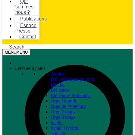
Qui
sommes-
nous ?
Publications
Espace
Presse
Contact
Search
MENU
MENU
Céréales à paille
Avoine
Blé améliorant de force
Blé dur
Blé tendre
Blé tendre Printemps
Orge Hybride
Orge de Printemps
Orge 2 rangs
Orge 6 rangs
Seigle
Seigle Hybride
Triticale