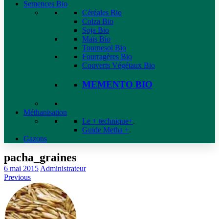
Semences Bio
Céréales Bio
Colza Bio
Soja Bio
Maïs Bio
Tournesol Bio
Fourragères Bio
Couverts Végétaux Bio
MEMENTO BIO
Méthanisation
Le + technique+
.
Guide Metha +
.
Gazons
pacha_graines
6 mai 2015
Administrateur
Previous