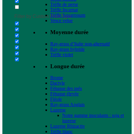
Trèfle de perse
Trèfle Incarnat
Trèfle Squarrosum
Filter by Custom Post Type
Vesce velue
Moyenne durée
Ray-grass d’Italie non-alternatif
Ray-grass hybride
Trèfle violet
Longue durée
Brome
Dactyle
Fétuque des prés
Fétuque élevée
Fléole
Ray-grass Anglais
Luzerne
Notre gamme inoculants : soja et
luzerne
Luzerne Rhizactiv
Trèfle blanc