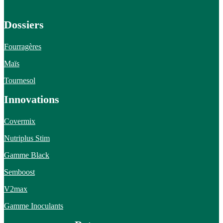
Dossiers
Fourragères
Maïs
Tournesol
Innovations
Covermix
Nutriplus Stim
Gamme Black
Semboost
V2max
Gamme Inoculants