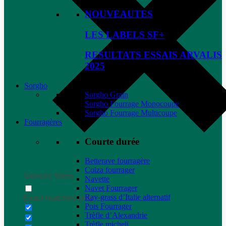
NOUVEAUTES
LES LABELS SF+
RESULTATS ESSAIS ARVALIS
2025
Sorgho
Sorgho Grain
Sorgho Fourrage Monocoupe
Sorgho Fourrage Multicoupe
Fourragères
Courte durée
Betterave fourragère
Colza fourrager
Generic filters
Navette
Navet Fourrager
Ray-grass d’Italie alternatif
Exact matches only
Pois Fourrager
Trèfle d’Alexandrie
Trèfle micheli