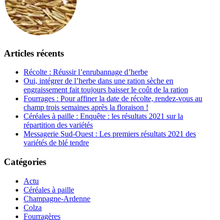
Articles récents
Récolte : Réussir l’enrubannage d’herbe
Oui, intégrer de l’herbe dans une ration sèche en
engraissement fait toujours baisser le coût de la ration
Fourrages : Pour affiner la date de récolte, rendez-vous au
champ trois semaines après la floraison !
Céréales à paille : Enquête : les résultats 2021 sur la
répartition des variétés
Messagerie Sud-Ouest : Les premiers résultats 2021 des
variétés de blé tendre
Catégories
Actu
Céréales à paille
Champagne-Ardenne
Colza
Fourragères