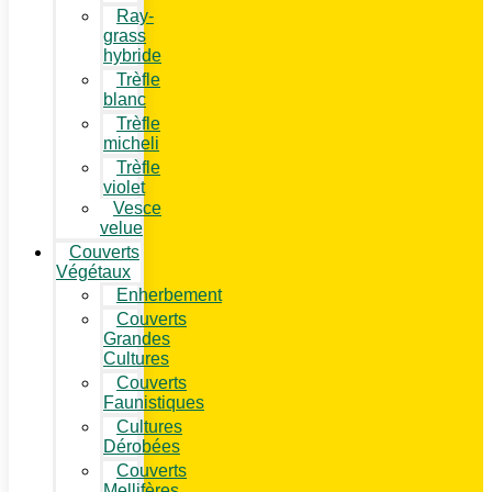
Ray-
grass
hybride
Trèfle
blanc
Trèfle
micheli
Trèfle
violet
Vesce
velue
Couverts
Végétaux
Enherbement
Couverts
Grandes
Cultures
Couverts
Faunistiques
Cultures
Dérobées
Couverts
Mellifères