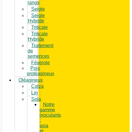
rangs
Seigle
Seigle
Hybride
Triticale
Triticale
Hybride
Traitement
de
semences
Féverole
Pois
protéagineux
Oléagineux
Colza
Lin
Soja
Notre
gamme
inoculants
:
soja
et