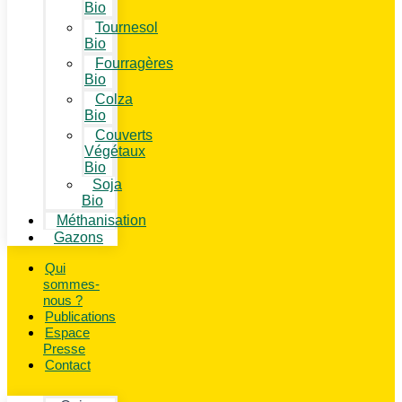
Bio
Tournesol
Bio
Fourragères
Bio
Colza
Bio
Couverts
Végétaux
Bio
Soja
Bio
Méthanisation
Gazons
Qui
sommes-
nous ?
Publications
Espace
Presse
Contact