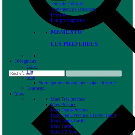
Triticale Hybride
Traitement de semences
Féverole
Pois protéagineux
MEMENTO
LES PREFEREES
Oléagineux
Colza
Lin
Soja
Notre gamme inoculants : soja et luzerne
Tournesol
Maïs
Maïs Très précoce
Maïs Précoce
Maïs Demi-Précoce
Maïs Demi-Précoce à Demi-Tardif
Maïs Demi-Tardif
Maïs Tardif
Maïs V2 Max