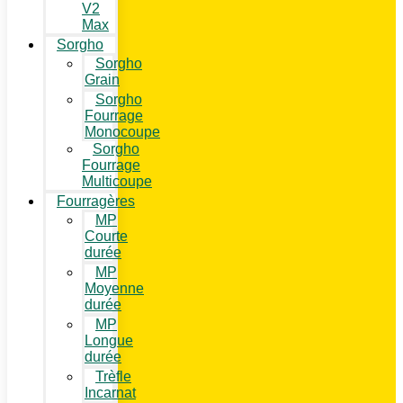
V2
Max
Sorgho
Sorgho
Grain
Sorgho
Fourrage
Monocoupe
Sorgho
Fourrage
Multicoupe
Fourragères
MP
Courte
durée
MP
Moyenne
durée
MP
Longue
durée
Trèfle
Incarnat