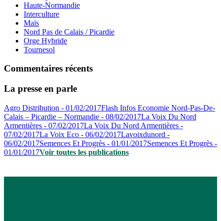
Haute-Normandie
Interculture
Maïs
Nord Pas de Calais / Picardie
Orge Hybride
Tournesol
Commentaires récents
La presse en parle
Agro Distribution - 01/02/2017
Flash Infos Economie Nord-Pas-De-
Calais – Picardie – Normandie - 08/02/2017
La Voix Du Nord
Armentières - 07/02/2017
La Voix Du Nord Armentières -
07/02/2017
La Voix Eco - 06/02/2017
Lavoixdunord -
06/02/2017
Semences Et Progrès - 01/01/2017
Semences Et Progrès -
01/01/2017
Voir toutes les publications