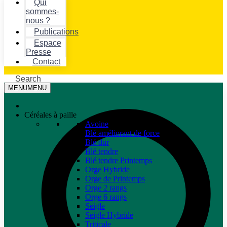
Qui
sommes-
nous ?
Publications
Espace
Presse
Contact
Search
MENU
MENU
Céréales à paille
Avoine
Blé améliorant de force
Blé dur
Blé tendre
Blé tendre Printemps
Orge Hybride
Orge de Printemps
Orge 2 rangs
Orge 6 rangs
Seigle
Seigle Hybride
Triticale