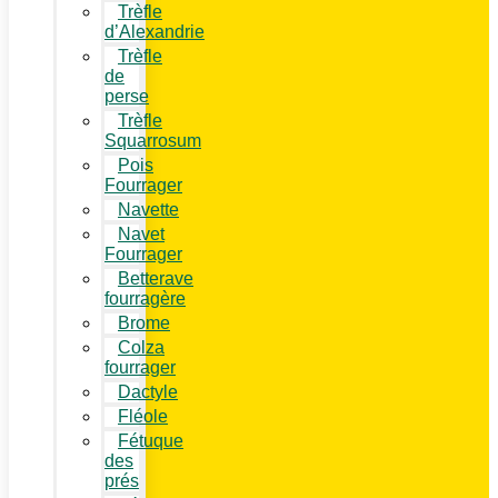
Trèfle
d’Alexandrie
Trèfle
de
perse
Trèfle
Squarrosum
Pois
Fourrager
Navette
Navet
Fourrager
Betterave
fourragère
Brome
Colza
fourrager
Dactyle
Fléole
Fétuque
des
prés