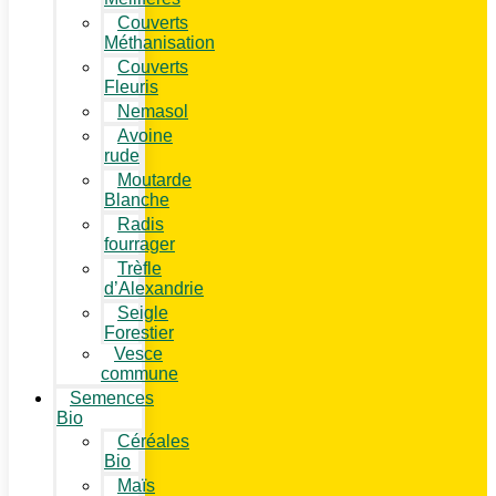
Couverts
Méthanisation
Couverts
Fleuris
Nemasol
Avoine
rude
Moutarde
Blanche
Radis
fourrager
Trèfle
d’Alexandrie
Seigle
Forestier
Vesce
commune
Semences
Bio
Céréales
Bio
Maïs