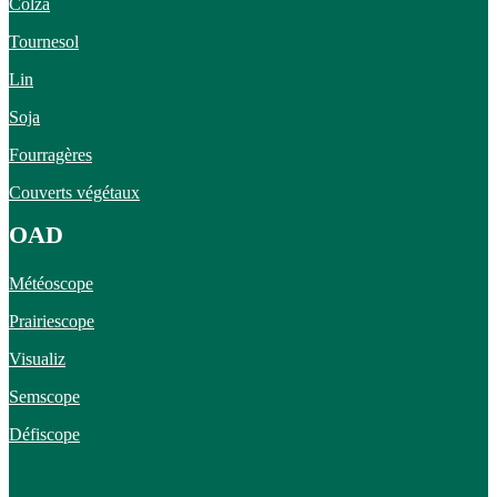
Colza
Tournesol
Lin
Soja
Fourragères
Couverts végétaux
OAD
Météoscope
Prairiescope
Visualiz
Semscope
Défiscope