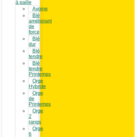
à paille
Avoine
Blé
améliorant
de
force
Blé
dur
Blé
tendre
Blé
tendre
Printemps
Orge
Hybride
Orge
de
Printemps
Orge
2
rangs
Orge
6