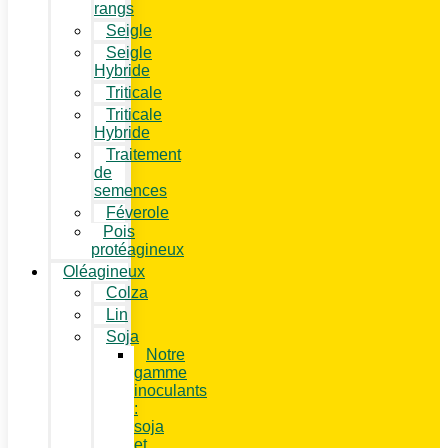
rangs
Seigle
Seigle
Hybride
Triticale
Triticale
Hybride
Traitement
de
semences
Féverole
Pois
protéagineux
Oléagineux
Colza
Lin
Soja
Notre
gamme
inoculants
:
soja
et