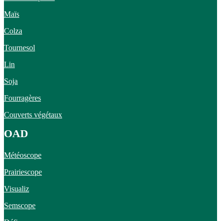
Maïs
Colza
Tournesol
Lin
Soja
Fourragères
Couverts végétaux
OAD
Météoscope
Prairiescope
Visualiz
Semscope