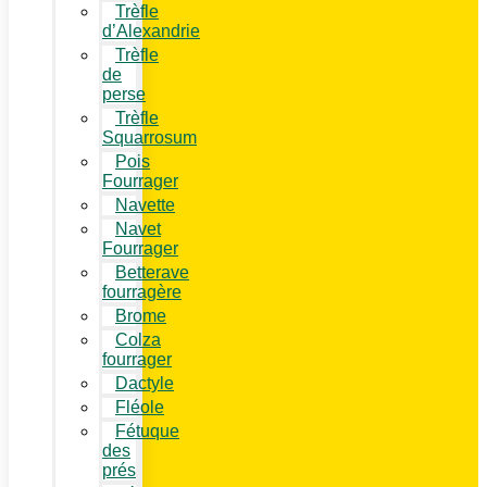
Trèfle
d’Alexandrie
Trèfle
de
perse
Trèfle
Squarrosum
Pois
Fourrager
Navette
Navet
Fourrager
Betterave
fourragère
Brome
Colza
fourrager
Dactyle
Fléole
Fétuque
des
prés