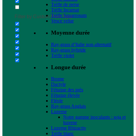
Trèfle de perse
Trèfle Incarnat
Trèfle Squarrosum
Filter by Custom Post Type
Vesce velue
Moyenne durée
Ray-grass d’Italie non-alternatif
Ray-grass hybride
Trèfle violet
Longue durée
Brome
Dactyle
Fétuque des prés
Fétuque élevée
Fléole
Ray-grass Anglais
Luzerne
Notre gamme inoculants : soja et
luzerne
Luzerne Rhizactiv
Trèfle blanc