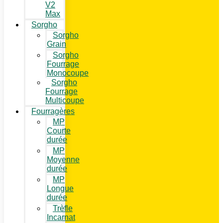
V2
Max
Sorgho
Sorgho
Grain
Sorgho
Fourrage
Monocoupe
Sorgho
Fourrage
Multicoupe
Fourragères
MP
Courte
durée
MP
Moyenne
durée
MP
Longue
durée
Trèfle
Incarnat