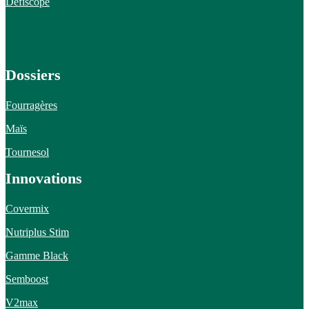
Défiscope
Dossiers
Fourragères
Maïs
Tournesol
Innovations
Covermix
Nutriplus Stim
Gamme Black
Semboost
V2max