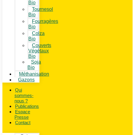
Bio
Tournesol
Bio
Fourragères
Bio
Colza
Bio
Couverts
Végétaux
Bio
Soja
Bio
Méthanisation
Gazons
Qui
sommes-
nous ?
Publications
Espace
Presse
Contact