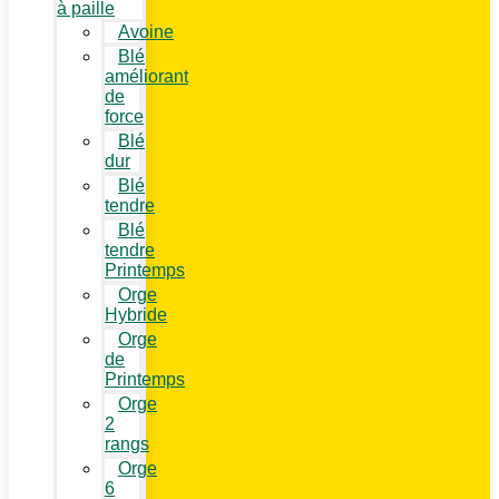
à paille
Avoine
Blé
améliorant
de
force
Blé
dur
Blé
tendre
Blé
tendre
Printemps
Orge
Hybride
Orge
de
Printemps
Orge
2
rangs
Orge
6