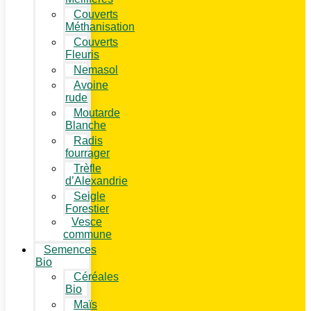
Couverts
Méthanisation
Couverts
Fleuris
Nemasol
Avoine
rude
Moutarde
Blanche
Radis
fourrager
Trèfle
d’Alexandrie
Seigle
Forestier
Vesce
commune
Semences
Bio
Céréales
Bio
Maïs