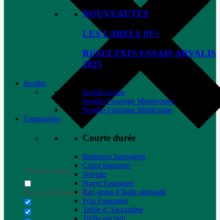
NOUVEAUTES
LES LABELS SF+
RESULTATS ESSAIS ARVALIS
2025
Sorgho
Sorgho Grain
Sorgho Fourrage Monocoupe
Sorgho Fourrage Multicoupe
Fourragères
Courte durée
Betterave fourragère
Colza fourrager
Generic filters
Navette
Navet Fourrager
Ray-grass d’Italie alternatif
Exact matches only
Pois Fourrager
Trèfle d’Alexandrie
Trèfle micheli