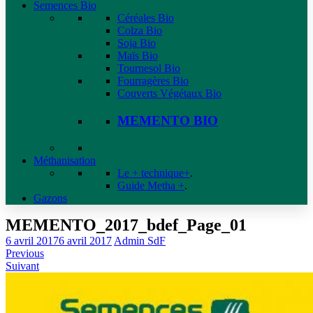
Semences Bio
Céréales Bio
Colza Bio
Soja Bio
Maïs Bio
Tournesol Bio
Fourragères Bio
Couverts Végétaux Bio
MEMENTO BIO
Méthanisation
Le + technique+
.
Guide Metha +
.
Gazons
MEMENTO_2017_bdef_Page_01
6 avril 2017
6 avril 2017
Admin SdF
Previous
Suivant