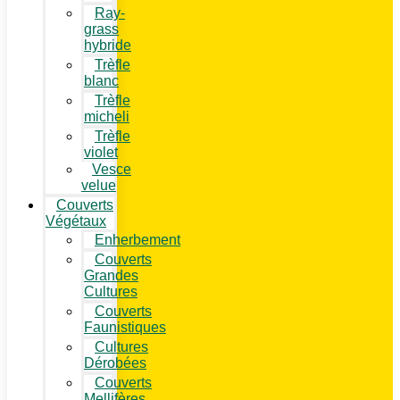
Ray-
grass
hybride
Trèfle
blanc
Trèfle
micheli
Trèfle
violet
Vesce
velue
Couverts
Végétaux
Enherbement
Couverts
Grandes
Cultures
Couverts
Faunistiques
Cultures
Dérobées
Couverts
Mellifères