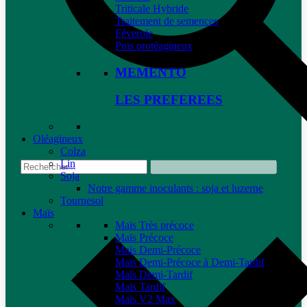
Triticale Hybride
Traitement de semences
Féverole
Pois protéagineux
MEMENTO
LES PREFEREES
Oléagineux
Colza
Lin
Soja
Notre gamme inoculants : soja et luzerne
Tournesol
Maïs
Maïs Très précoce
Maïs Précoce
Maïs Demi-Précoce
Maïs Demi-Précoce à Demi-Tardif
Maïs Demi-Tardif
Maïs Tardif
Maïs V2 Max