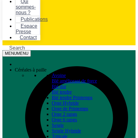
Qui
sommes-
nous ?
Publications
Espace
Presse
Contact
Search
MENU
MENU
Céréales à paille
Avoine
Blé améliorant de force
Blé dur
Blé tendre
Blé tendre Printemps
Orge Hybride
Orge de Printemps
Orge 2 rangs
Orge 6 rangs
Seigle
Seigle Hybride
Triticale