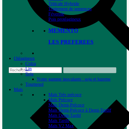
Triticale Hybride
Traitement de semences
Féverole
Pois protéagineux
MEMENTO
LES PREFEREES
Oléagineux
Colza
Lin
Soja
Notre gamme inoculants : soja et luzerne
Tournesol
Maïs
Maïs Très précoce
Maïs Précoce
Maïs Demi-Précoce
Maïs Demi-Précoce à Demi-Tardif
Maïs Demi-Tardif
Maïs Tardif
Maïs V2 Max