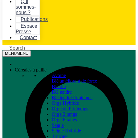
Qui
sommes-
nous ?
Publications
Espace
Presse
Contact
Search
MENU
MENU
Céréales à paille
Avoine
Blé améliorant de force
Blé dur
Blé tendre
Blé tendre Printemps
Orge Hybride
Orge de Printemps
Orge 2 rangs
Orge 6 rangs
Seigle
Seigle Hybride
Triticale