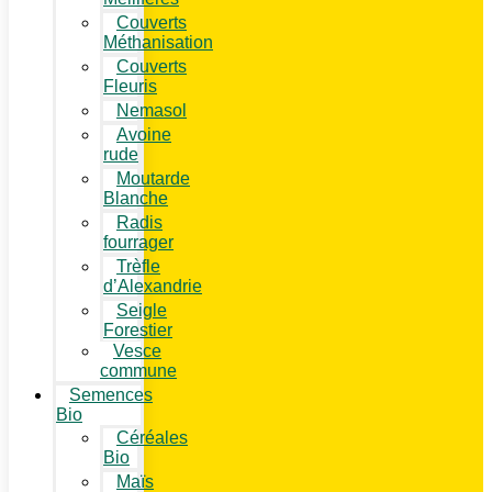
Couverts
Méthanisation
Couverts
Fleuris
Nemasol
Avoine
rude
Moutarde
Blanche
Radis
fourrager
Trèfle
d’Alexandrie
Seigle
Forestier
Vesce
commune
Semences
Bio
Céréales
Bio
Maïs