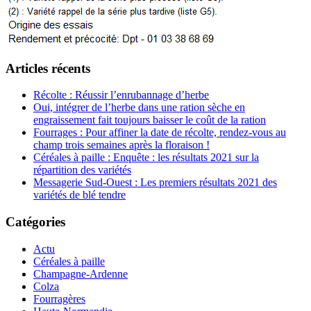
Articles récents
Récolte : Réussir l’enrubannage d’herbe
Oui, intégrer de l’herbe dans une ration sèche en
engraissement fait toujours baisser le coût de la ration
Fourrages : Pour affiner la date de récolte, rendez-vous au
champ trois semaines après la floraison !
Céréales à paille : Enquête : les résultats 2021 sur la
répartition des variétés
Messagerie Sud-Ouest : Les premiers résultats 2021 des
variétés de blé tendre
Catégories
Actu
Céréales à paille
Champagne-Ardenne
Colza
Fourragères