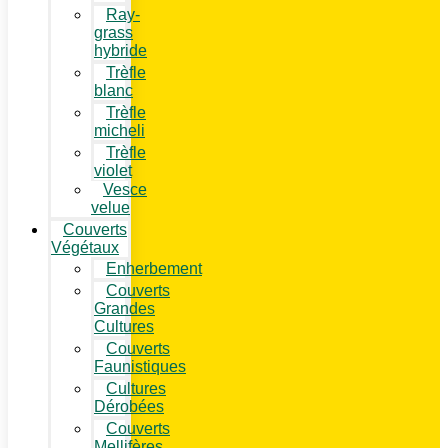
Ray-
grass
hybride
Trèfle
blanc
Trèfle
micheli
Trèfle
violet
Vesce
velue
Couverts
Végétaux
Enherbement
Couverts
Grandes
Cultures
Couverts
Faunistiques
Cultures
Dérobées
Couverts
Mellifères