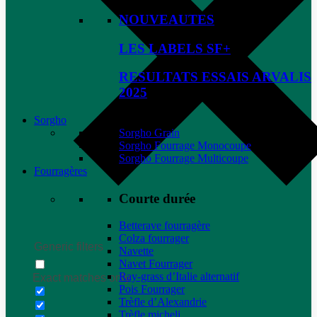
NOUVEAUTES
LES LABELS SF+
RESULTATS ESSAIS ARVALIS
2025
Sorgho
Sorgho Grain
Sorgho Fourrage Monocoupe
Sorgho Fourrage Multicoupe
Fourragères
Courte durée
Betterave fourragère
Colza fourrager
Generic filters
Navette
Navet Fourrager
Ray-grass d’Italie alternatif
Exact matches only
Pois Fourrager
Trèfle d’Alexandrie
Trèfle micheli