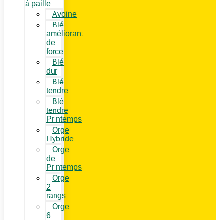
à paille
Avoine
Blé
améliorant
de
force
Blé
dur
Blé
tendre
Blé
tendre
Printemps
Orge
Hybride
Orge
de
Printemps
Orge
2
rangs
Orge
6