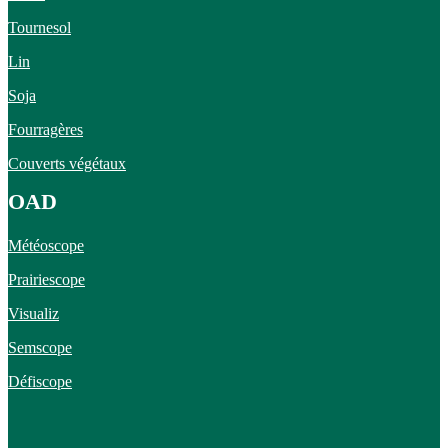
Tournesol
Lin
Soja
Fourragères
Couverts végétaux
OAD
Météoscope
Prairiescope
Visualiz
Semscope
Défiscope