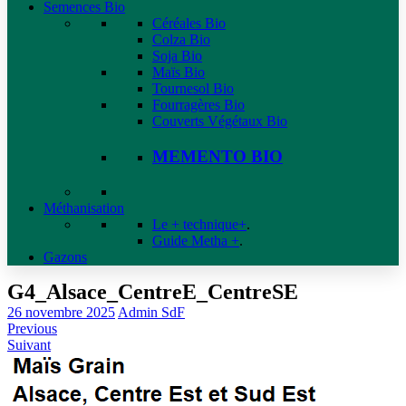
Semences Bio
Céréales Bio
Colza Bio
Soja Bio
Maïs Bio
Tournesol Bio
Fourragères Bio
Couverts Végétaux Bio
MEMENTO BIO
Méthanisation
Le + technique+
.
Guide Metha +
.
Gazons
G4_Alsace_CentreE_CentreSE
26 novembre 2025
Admin SdF
Previous
Suivant