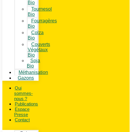
Bio
Tournesol
Bio
Fourragères
Bio
Colza
Bio
Couverts
Végétaux
Bio
Soja
Bio
Méthanisation
Gazons
Qui
sommes-
nous ?
Publications
Espace
Presse
Contact