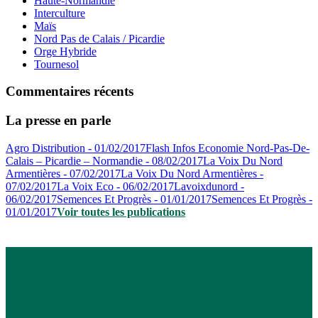
Haute-Normandie
Interculture
Maïs
Nord Pas de Calais / Picardie
Orge Hybride
Tournesol
Commentaires récents
La presse en parle
Agro Distribution - 01/02/2017
Flash Infos Economie Nord-Pas-De-
Calais – Picardie – Normandie - 08/02/2017
La Voix Du Nord
Armentières - 07/02/2017
La Voix Du Nord Armentières -
07/02/2017
La Voix Eco - 06/02/2017
Lavoixdunord -
06/02/2017
Semences Et Progrès - 01/01/2017
Semences Et Progrès -
01/01/2017
Voir toutes les publications