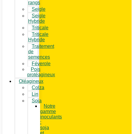
rangs
Seigle
Seigle
Hybride
Triticale
Triticale
Hybride
Traitement
de
semences
Féverole
Pois
protéagineux
Oléagineux
Colza
Lin
Soja
Notre
gamme
inoculants
:
soja
et