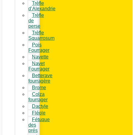
Trèfle
d’Alexandrie
Trèfle
de
perse
Trèfle
Squarrosum
Pois
Fourrager
Navette
Navet
Fourrager
Betterave
fourragère
Brome
Colza
fourrager
Dactyle
Fléole
Fétuque
des
prés