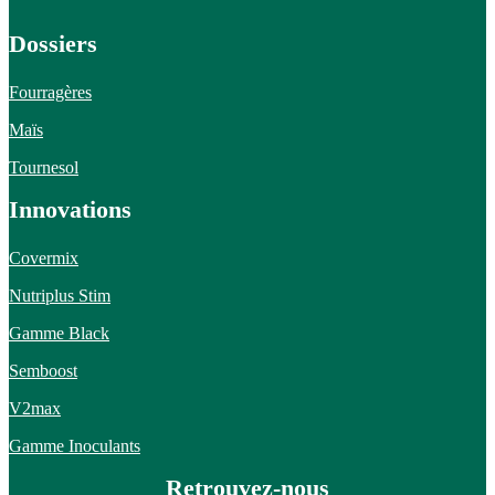
Dossiers
Fourragères
Maïs
Tournesol
Innovations
Covermix
Nutriplus Stim
Gamme Black
Semboost
V2max
Gamme Inoculants
Retrouvez-nous