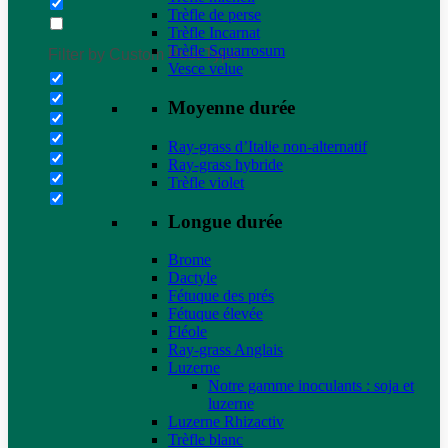
Trèfle de perse
Trèfle Incarnat
Trèfle Squarrosum
Filter by Custom Post Type
Vesce velue
Moyenne durée
Ray-grass d’Italie non-alternatif
Ray-grass hybride
Trèfle violet
Longue durée
Brome
Dactyle
Fétuque des prés
Fétuque élevée
Fléole
Ray-grass Anglais
Luzerne
Notre gamme inoculants : soja et
luzerne
Luzerne Rhizactiv
Trèfle blanc