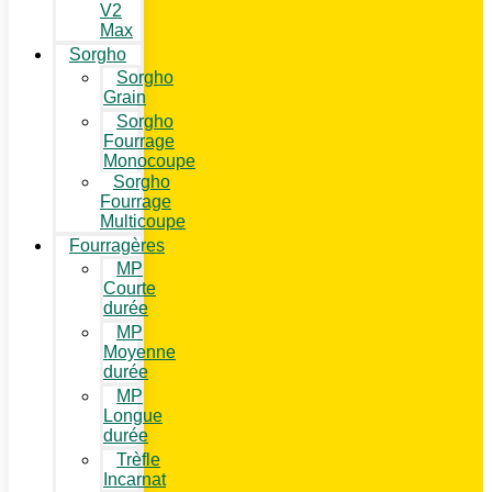
V2
Max
Sorgho
Sorgho
Grain
Sorgho
Fourrage
Monocoupe
Sorgho
Fourrage
Multicoupe
Fourragères
MP
Courte
durée
MP
Moyenne
durée
MP
Longue
durée
Trèfle
Incarnat