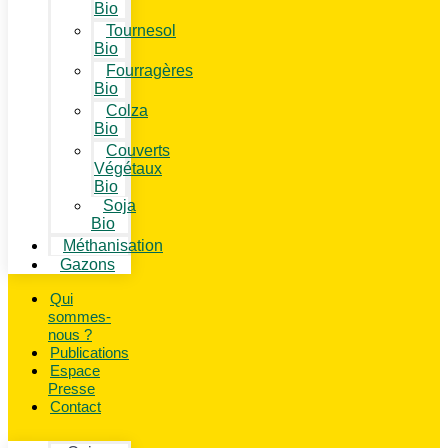
Bio
Tournesol
Bio
Fourragères
Bio
Colza
Bio
Couverts
Végétaux
Bio
Soja
Bio
Méthanisation
Gazons
Qui
sommes-
nous ?
Publications
Espace
Presse
Contact