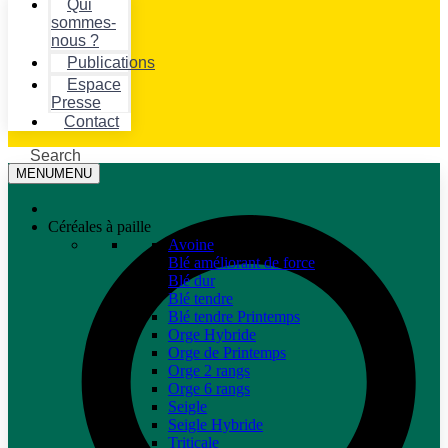
Qui
sommes-
nous ?
Publications
Espace
Presse
Contact
Search
MENU
MENU
Céréales à paille
Avoine
Blé améliorant de force
Blé dur
Blé tendre
Blé tendre Printemps
Orge Hybride
Orge de Printemps
Orge 2 rangs
Orge 6 rangs
Seigle
Seigle Hybride
Triticale