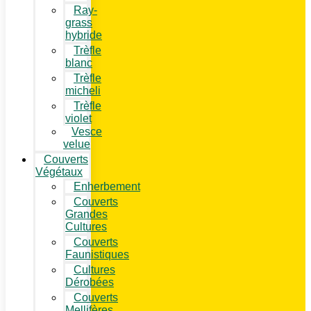
Ray-
grass
hybride
Trèfle
blanc
Trèfle
micheli
Trèfle
violet
Vesce
velue
Couverts
Végétaux
Enherbement
Couverts
Grandes
Cultures
Couverts
Faunistiques
Cultures
Dérobées
Couverts
Mellifères