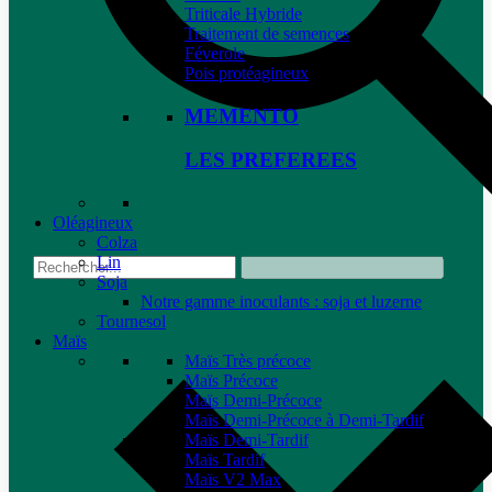
Triticale Hybride
Traitement de semences
Féverole
Pois protéagineux
MEMENTO
LES PREFEREES
Oléagineux
Colza
Lin
Soja
Notre gamme inoculants : soja et luzerne
Tournesol
Maïs
Maïs Très précoce
Maïs Précoce
Maïs Demi-Précoce
Maïs Demi-Précoce à Demi-Tardif
Maïs Demi-Tardif
Maïs Tardif
Maïs V2 Max