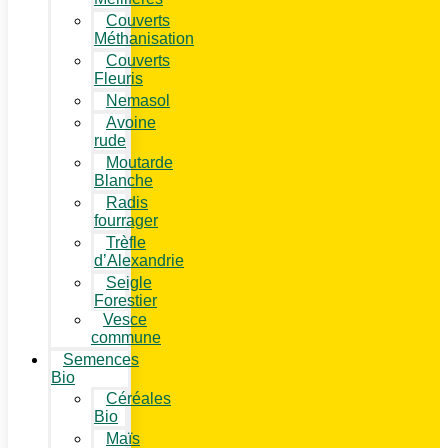
Couverts
Méthanisation
Couverts
Fleuris
Nemasol
Avoine
rude
Moutarde
Blanche
Radis
fourrager
Trèfle
d’Alexandrie
Seigle
Forestier
Vesce
commune
Semences
Bio
Céréales
Bio
Maïs