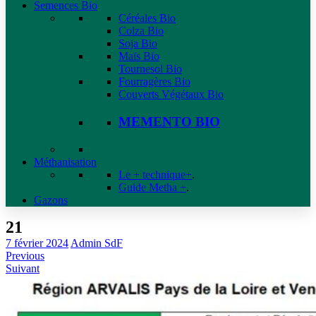
Semences Bio
Céréales Bio
Colza Bio
Soja Bio
Maïs Bio
Tournesol Bio
Fourragères Bio
Couverts Végétaux Bio
MEMENTO BIO
Méthanisation
Le + technique+
.
Guide Metha +
.
Gazons
21
7 février 2024
Admin SdF
Previous
Suivant