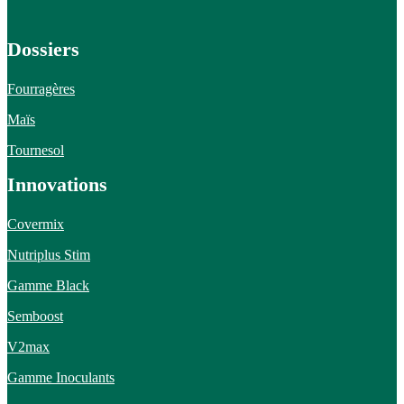
Dossiers
Fourragères
Maïs
Tournesol
Innovations
Covermix
Nutriplus Stim
Gamme Black
Semboost
V2max
Gamme Inoculants