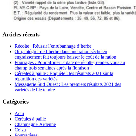
Articles récents
Récolte : Réussir l’enrubannage d’herbe
Oui, intégrer de l’herbe dans une ration sèche en
engraissement fait toujours baisser le coût de la ration
Fourrages : Pour affiner la date de récolte, rendez-vous au
champ trois semaines après la floraison !
Céréales à paille : Enquête : les résultats 2021 sur la
répartition des variétés
Messagerie Sud-Ouest : Les premiers résultats 2021 des
variétés de blé tendre
Catégories
Actu
Céréales à paille
Champagne-Ardenne
Colza
Fourragères