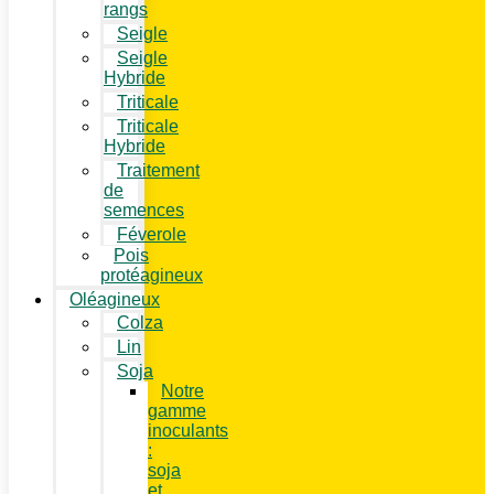
rangs
Seigle
Seigle
Hybride
Triticale
Triticale
Hybride
Traitement
de
semences
Féverole
Pois
protéagineux
Oléagineux
Colza
Lin
Soja
Notre
gamme
inoculants
:
soja
et