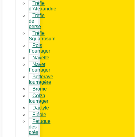
Trèfle
d’Alexandrie
Trèfle
de
perse
Trèfle
Squarrosum
Pois
Fourrager
Navette
Navet
Fourrager
Betterave
fourragère
Brome
Colza
fourrager
Dactyle
Fléole
Fétuque
des
prés