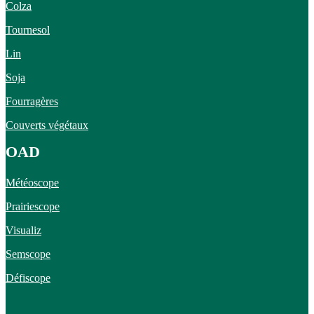
Colza
Tournesol
Lin
Soja
Fourragères
Couverts végétaux
OAD
Météoscope
Prairiescope
Visualiz
Semscope
Défiscope