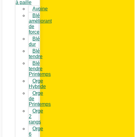
à paille
Avoine
Blé
améliorant
de
force
Blé
dur
Blé
tendre
Blé
tendre
Printemps
Orge
Hybride
Orge
de
Printemps
Orge
2
rangs
Orge
6