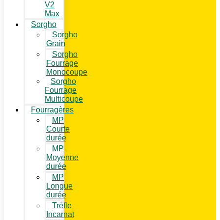
V2
Max
Sorgho
Sorgho
Grain
Sorgho
Fourrage
Monocoupe
Sorgho
Fourrage
Multicoupe
Fourragères
MP
Courte
durée
MP
Moyenne
durée
MP
Longue
durée
Trèfle
Incarnat