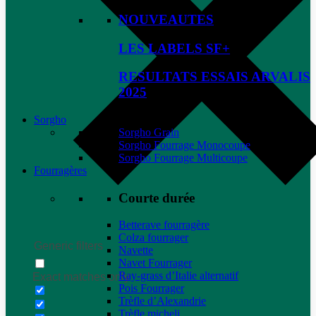
NOUVEAUTES
LES LABELS SF+
RESULTATS ESSAIS ARVALIS
2025
Sorgho
Sorgho Grain
Sorgho Fourrage Monocoupe
Sorgho Fourrage Multicoupe
Fourragères
Courte durée
Betterave fourragère
Colza fourrager
Generic filters
Navette
Navet Fourrager
Ray-grass d’Italie alternatif
Exact matches only
Pois Fourrager
Trèfle d’Alexandrie
Trèfle micheli