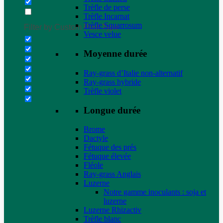
Trèfle de perse
Trèfle Incarnat
Trèfle Squarrosum
Filter by Custom Post Type
Vesce velue
Moyenne durée
Ray-grass d’Italie non-alternatif
Ray-grass hybride
Trèfle violet
Longue durée
Brome
Dactyle
Fétuque des prés
Fétuque élevée
Fléole
Ray-grass Anglais
Luzerne
Notre gamme inoculants : soja et
luzerne
Luzerne Rhizactiv
Trèfle blanc