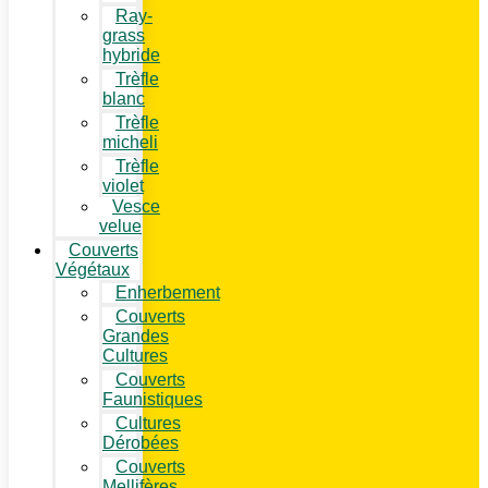
Ray-
grass
hybride
Trèfle
blanc
Trèfle
micheli
Trèfle
violet
Vesce
velue
Couverts
Végétaux
Enherbement
Couverts
Grandes
Cultures
Couverts
Faunistiques
Cultures
Dérobées
Couverts
Mellifères