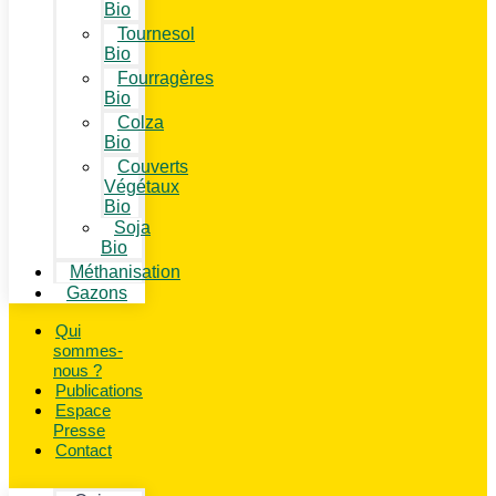
Bio
Tournesol
Bio
Fourragères
Bio
Colza
Bio
Couverts
Végétaux
Bio
Soja
Bio
Méthanisation
Gazons
Qui
sommes-
nous ?
Publications
Espace
Presse
Contact