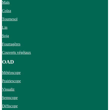
Maïs
Colza
Tournesol
Lin
Soja
Fourragères
Couverts végétaux
OAD
Météoscope
Prairiescope
Visualiz
Semscope
Défiscope