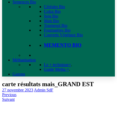
Semences Bio
Céréales Bio
Colza Bio
Soja Bio
Maïs Bio
Tournesol Bio
Fourragères Bio
Couverts Végétaux Bio
MEMENTO BIO
Méthanisation
Le + technique+
.
Guide Metha +
.
Gazons
carte résultats mais_GRAND EST
27 novembre 2023
Admin SdF
Previous
Suivant