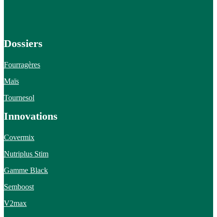
Dossiers
Fourragères
Maïs
Tournesol
Innovations
Covermix
Nutriplus Stim
Gamme Black
Semboost
V2max