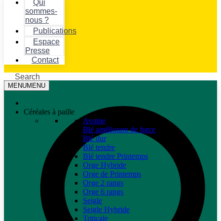
Qui
sommes-
nous ?
Publications
Espace
Presse
Contact
Search
MENU
MENU
Céréales à paille
Avoine
Blé améliorant de force
Blé dur
Blé tendre
Blé tendre Printemps
Orge Hybride
Orge de Printemps
Orge 2 rangs
Orge 6 rangs
Seigle
Seigle Hybride
Triticale