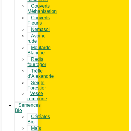
Couverts
Méthanisation
Couverts
Fleuris
Nemasol
Avoine
rude
Moutarde
Blanche
Radis
fourrager
Trèfle
d’Alexandrie
Seigle
Forestier
Vesce
commune
Semences
Bio
Céréales
Bio
Maïs