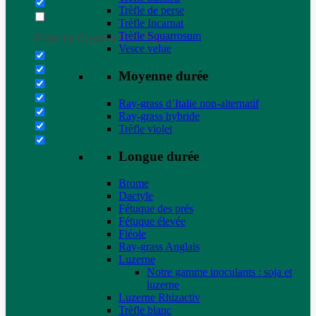
Trèfle de perse
Trèfle Incarnat
Trèfle Squarrosum
Filter by Custom Post Type
Vesce velue
Moyenne durée
Ray-grass d’Italie non-alternatif
Ray-grass hybride
Trèfle violet
Longue durée
Brome
Dactyle
Fétuque des prés
Fétuque élevée
Fléole
Ray-grass Anglais
Luzerne
Notre gamme inoculants : soja et
luzerne
Luzerne Rhizactiv
Trèfle blanc