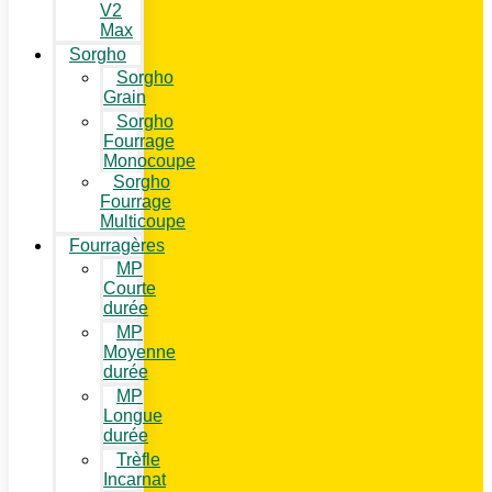
V2
Max
Sorgho
Sorgho
Grain
Sorgho
Fourrage
Monocoupe
Sorgho
Fourrage
Multicoupe
Fourragères
MP
Courte
durée
MP
Moyenne
durée
MP
Longue
durée
Trèfle
Incarnat