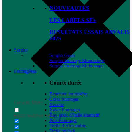
NOUVEAUTES
LES LABELS SF+
RESULTATS ESSAIS ARVALIS
2025
Sorgho
Sorgho Grain
Sorgho Fourrage Monocoupe
Sorgho Fourrage Multicoupe
Fourragères
Courte durée
Betterave fourragère
Colza fourrager
Generic filters
Navette
Navet Fourrager
Ray-grass d’Italie alternatif
Exact matches only
Pois Fourrager
Trèfle d’Alexandrie
Trèfle micheli