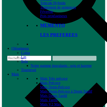
Triticale Hybride
Traitement de semences
Féverole
Pois protéagineux
MEMENTO
LES PREFEREES
Oléagineux
Colza
Lin
Soja
Notre gamme inoculants : soja et luzerne
Tournesol
Maïs
Maïs Très précoce
Maïs Précoce
Maïs Demi-Précoce
Maïs Demi-Précoce à Demi-Tardif
Maïs Demi-Tardif
Maïs Tardif
Maïs V2 Max