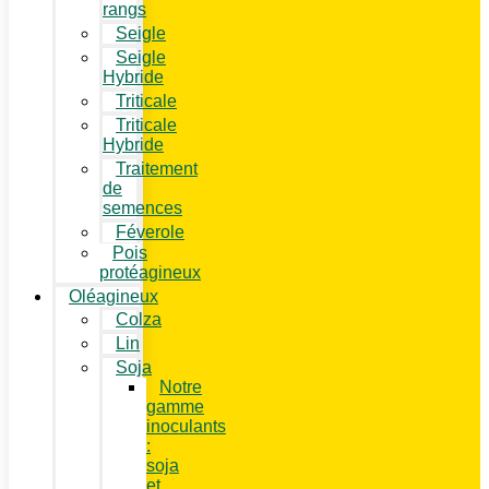
rangs
Seigle
Seigle
Hybride
Triticale
Triticale
Hybride
Traitement
de
semences
Féverole
Pois
protéagineux
Oléagineux
Colza
Lin
Soja
Notre
gamme
inoculants
:
soja
et