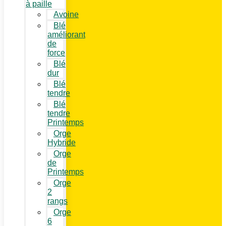
à paille
Avoine
Blé
améliorant
de
force
Blé
dur
Blé
tendre
Blé
tendre
Printemps
Orge
Hybride
Orge
de
Printemps
Orge
2
rangs
Orge
6