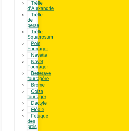
Trèfle
d’Alexandrie
Trèfle
de
perse
Trèfle
Squarrosum
Pois
Fourrager
Navette
Navet
Fourrager
Betterave
fourragère
Brome
Colza
fourrager
Dactyle
Fléole
Fétuque
des
prés