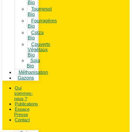
Bio
Tournesol
Bio
Fourragères
Bio
Colza
Bio
Couverts
Végétaux
Bio
Soja
Bio
Méthanisation
Gazons
Qui
sommes-
nous ?
Publications
Espace
Presse
Contact