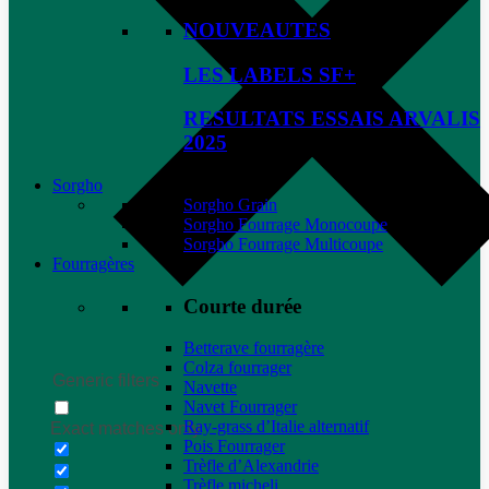
NOUVEAUTES
LES LABELS SF+
RESULTATS ESSAIS ARVALIS
2025
Sorgho
Sorgho Grain
Sorgho Fourrage Monocoupe
Sorgho Fourrage Multicoupe
Fourragères
Courte durée
Betterave fourragère
Colza fourrager
Generic filters
Navette
Navet Fourrager
Ray-grass d’Italie alternatif
Exact matches only
Pois Fourrager
Trèfle d’Alexandrie
Trèfle micheli