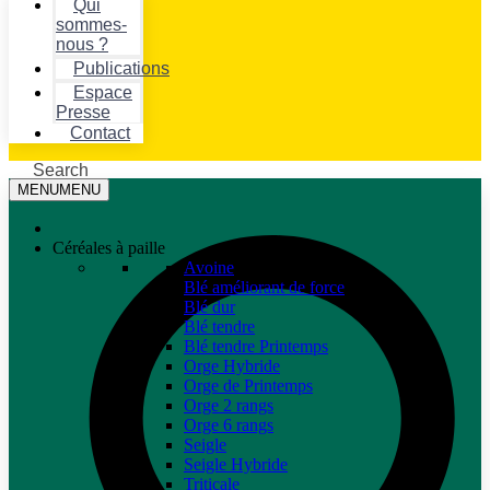
Qui
sommes-
nous ?
Publications
Espace
Presse
Contact
Search
MENU
MENU
Céréales à paille
Avoine
Blé améliorant de force
Blé dur
Blé tendre
Blé tendre Printemps
Orge Hybride
Orge de Printemps
Orge 2 rangs
Orge 6 rangs
Seigle
Seigle Hybride
Triticale