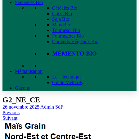
Semences Bio
Céréales Bio
Colza Bio
Soja Bio
Maïs Bio
Tournesol Bio
Fourragères Bio
Couverts Végétaux Bio
MEMENTO BIO
Méthanisation
Le + technique+
.
Guide Metha +
.
Gazons
G2_NE_CE
26 novembre 2025
Admin SdF
Previous
Suivant