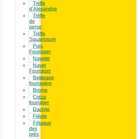
Trèfle
d’Alexandrie
Trèfle
de
perse
Trèfle
Squarrosum
Pois
Fourrager
Navette
Navet
Fourrager
Betterave
fourragère
Brome
Colza
fourrager
Dactyle
Fléole
Fétuque
des
prés