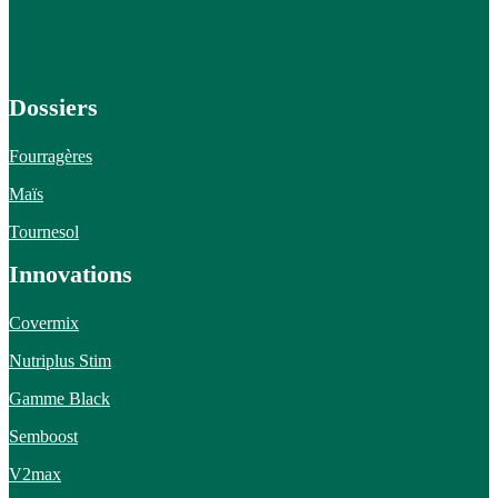
Dossiers
Fourragères
Maïs
Tournesol
Innovations
Covermix
Nutriplus Stim
Gamme Black
Semboost
V2max