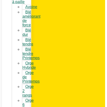
à paille
Avoine
Blé
améliorant
de
force
Blé
dur
Blé
tendre
Blé
tendre
Printemps
Orge
Hybride
Orge
de
Printemps
Orge
2
rangs
Orge
6