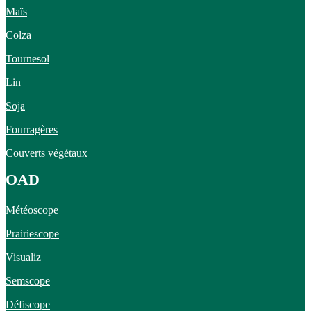
Maïs
Colza
Tournesol
Lin
Soja
Fourragères
Couverts végétaux
OAD
Météoscope
Prairiescope
Visualiz
Semscope
Défiscope