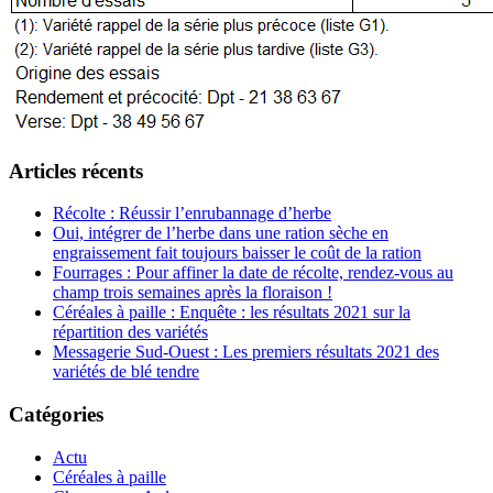
Articles récents
Récolte : Réussir l’enrubannage d’herbe
Oui, intégrer de l’herbe dans une ration sèche en
engraissement fait toujours baisser le coût de la ration
Fourrages : Pour affiner la date de récolte, rendez-vous au
champ trois semaines après la floraison !
Céréales à paille : Enquête : les résultats 2021 sur la
répartition des variétés
Messagerie Sud-Ouest : Les premiers résultats 2021 des
variétés de blé tendre
Catégories
Actu
Céréales à paille