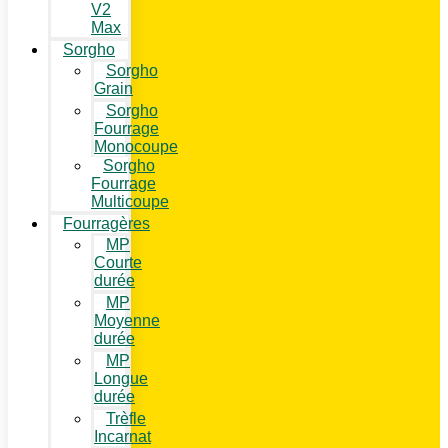
V2
Max
Sorgho
Sorgho
Grain
Sorgho
Fourrage
Monocoupe
Sorgho
Fourrage
Multicoupe
Fourragères
MP
Courte
durée
MP
Moyenne
durée
MP
Longue
durée
Trèfle
Incarnat