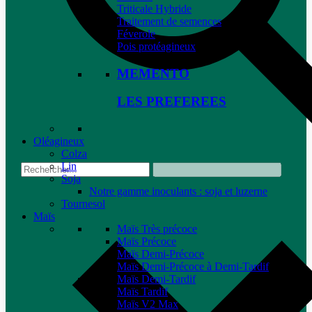
Triticale Hybride
Traitement de semences
Féverole
Pois protéagineux
MEMENTO
LES PREFEREES
Oléagineux
Colza
Lin
Soja
Notre gamme inoculants : soja et luzerne
Tournesol
Maïs
Maïs Très précoce
Maïs Précoce
Maïs Demi-Précoce
Maïs Demi-Précoce à Demi-Tardif
Maïs Demi-Tardif
Maïs Tardif
Maïs V2 Max