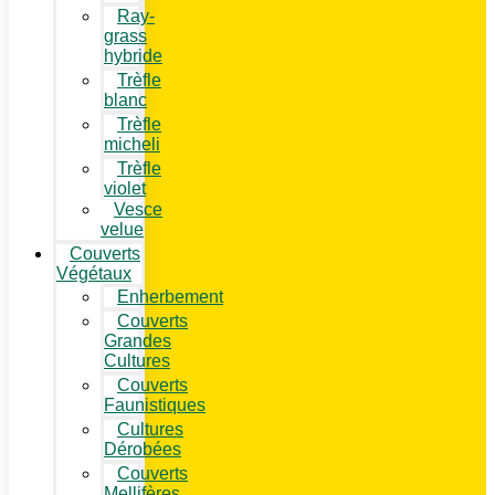
Ray-
grass
hybride
Trèfle
blanc
Trèfle
micheli
Trèfle
violet
Vesce
velue
Couverts
Végétaux
Enherbement
Couverts
Grandes
Cultures
Couverts
Faunistiques
Cultures
Dérobées
Couverts
Mellifères