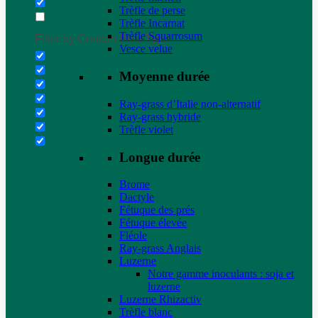
Trèfle de perse
Trèfle Incarnat
Trèfle Squarrosum
Filter by Custom Post Type
Vesce velue
Moyenne durée
Ray-grass d’Italie non-alternatif
Ray-grass hybride
Trèfle violet
Longue durée
Brome
Dactyle
Fétuque des prés
Fétuque élevée
Fléole
Ray-grass Anglais
Luzerne
Notre gamme inoculants : soja et
luzerne
Luzerne Rhizactiv
Trèfle blanc