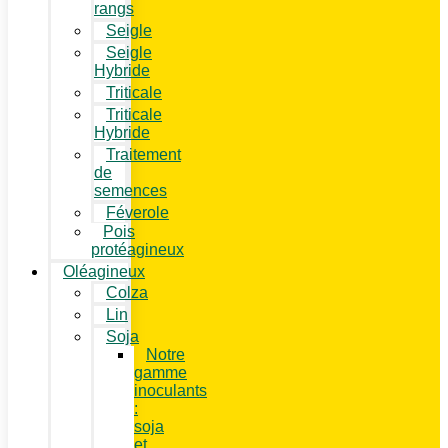
rangs
Seigle
Seigle
Hybride
Triticale
Triticale
Hybride
Traitement
de
semences
Féverole
Pois
protéagineux
Oléagineux
Colza
Lin
Soja
Notre
gamme
inoculants
:
soja
et