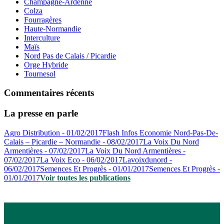
Champagne-Ardenne
Colza
Fourragères
Haute-Normandie
Interculture
Maïs
Nord Pas de Calais / Picardie
Orge Hybride
Tournesol
Commentaires récents
La presse en parle
Agro Distribution - 01/02/2017
Flash Infos Economie Nord-Pas-De-
Calais – Picardie – Normandie - 08/02/2017
La Voix Du Nord
Armentières - 07/02/2017
La Voix Du Nord Armentières -
07/02/2017
La Voix Eco - 06/02/2017
Lavoixdunord -
06/02/2017
Semences Et Progrès - 01/01/2017
Semences Et Progrès -
01/01/2017
Voir toutes les publications