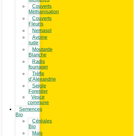
Couverts
Méthanisation
Couverts
Fleuris
Nemasol
Avoine
rude
Moutarde
Blanche
Radis
fourrager
Trèfle
d’Alexandrie
Seigle
Forestier
Vesce
commune
Semences
Bio
Céréales
Bio
Maïs