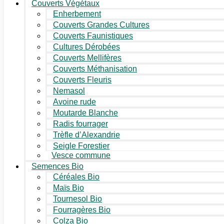
Couverts Végétaux
Enherbement
Couverts Grandes Cultures
Couverts Faunistiques
Cultures Dérobées
Couverts Mellifères
Couverts Méthanisation
Couverts Fleuris
Nemasol
Avoine rude
Moutarde Blanche
Radis fourrager
Trèfle d’Alexandrie
Seigle Forestier
Vesce commune
Semences Bio
Céréales Bio
Maïs Bio
Tournesol Bio
Fourragères Bio
Colza Bio