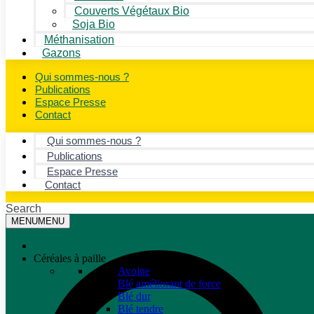
Couverts Végétaux Bio
Soja Bio
Méthanisation
Gazons
Qui sommes-nous ?
Publications
Espace Presse
Contact
Qui sommes-nous ?
Publications
Espace Presse
Contact
Search
MENU
MENU
Céréales à paille
Avoine
Blé améliorant de force
Blé dur
Blé tendre