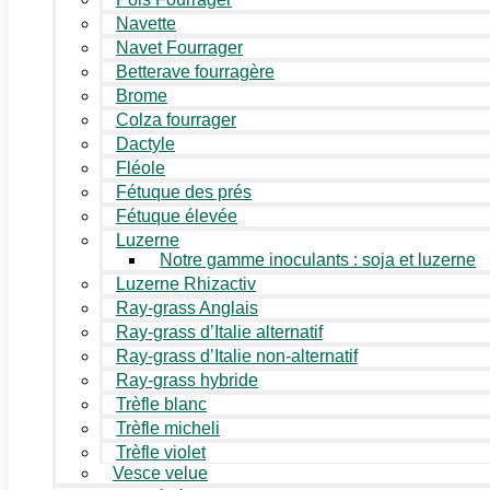
Navette
Navet Fourrager
Betterave fourragère
Brome
Colza fourrager
Dactyle
Fléole
Fétuque des prés
Fétuque élevée
Luzerne
Notre gamme inoculants : soja et luzerne
Luzerne Rhizactiv
Ray-grass Anglais
Ray-grass d’Italie alternatif
Ray-grass d’Italie non-alternatif
Ray-grass hybride
Trèfle blanc
Trèfle micheli
Trèfle violet
Vesce velue