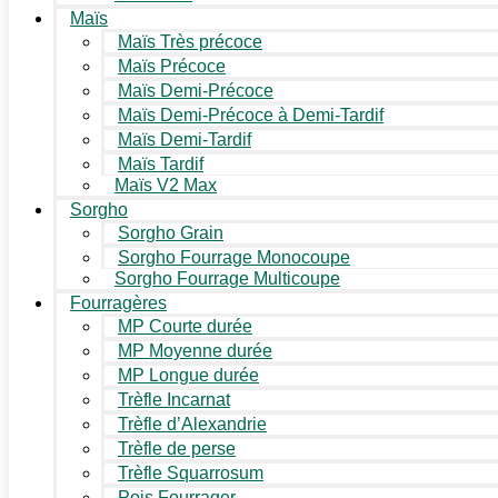
Maïs
Maïs Très précoce
Maïs Précoce
Maïs Demi-Précoce
Maïs Demi-Précoce à Demi-Tardif
Maïs Demi-Tardif
Maïs Tardif
Maïs V2 Max
Sorgho
Sorgho Grain
Sorgho Fourrage Monocoupe
Sorgho Fourrage Multicoupe
Fourragères
MP Courte durée
MP Moyenne durée
MP Longue durée
Trèfle Incarnat
Trèfle d’Alexandrie
Trèfle de perse
Trèfle Squarrosum
Pois Fourrager