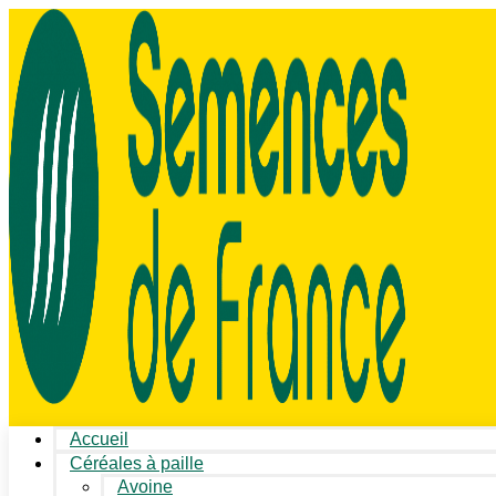
Accueil
Céréales à paille
Avoine