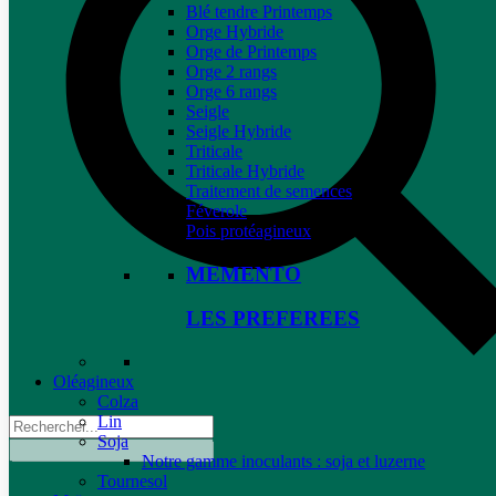
Blé tendre Printemps
Orge Hybride
Orge de Printemps
Orge 2 rangs
Orge 6 rangs
Seigle
Seigle Hybride
Triticale
Triticale Hybride
Traitement de semences
Féverole
Pois protéagineux
MEMENTO
LES PREFEREES
Oléagineux
Colza
Lin
Soja
Notre gamme inoculants : soja et luzerne
Tournesol