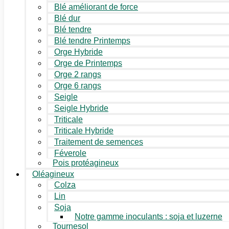
Blé améliorant de force
Blé dur
Blé tendre
Blé tendre Printemps
Orge Hybride
Orge de Printemps
Orge 2 rangs
Orge 6 rangs
Seigle
Seigle Hybride
Triticale
Triticale Hybride
Traitement de semences
Féverole
Pois protéagineux
Oléagineux
Colza
Lin
Soja
Notre gamme inoculants : soja et luzerne
Tournesol