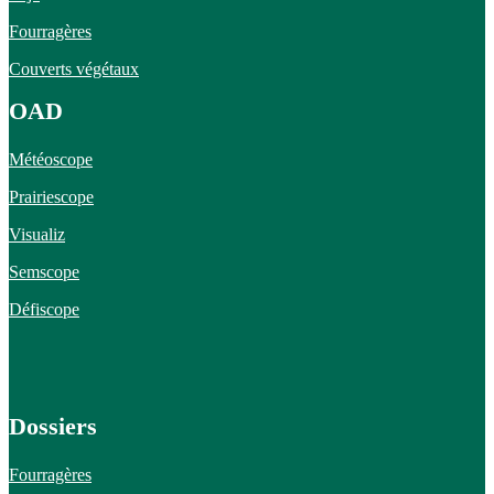
Fourragères
Couverts végétaux
OAD
Météoscope
Prairiescope
Visualiz
Semscope
Défiscope
Dossiers
Fourragères