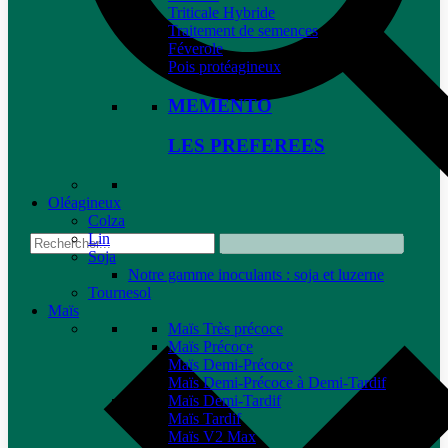
Triticale Hybride
Traitement de semences
Féverole
Pois protéagineux
MEMENTO
LES PREFEREES
Oléagineux
Colza
Lin
Soja
Notre gamme inoculants : soja et luzerne
Tournesol
Maïs
Maïs Très précoce
Maïs Précoce
Maïs Demi-Précoce
Maïs Demi-Précoce à Demi-Tardif
Maïs Demi-Tardif
Maïs Tardif
Maïs V2 Max