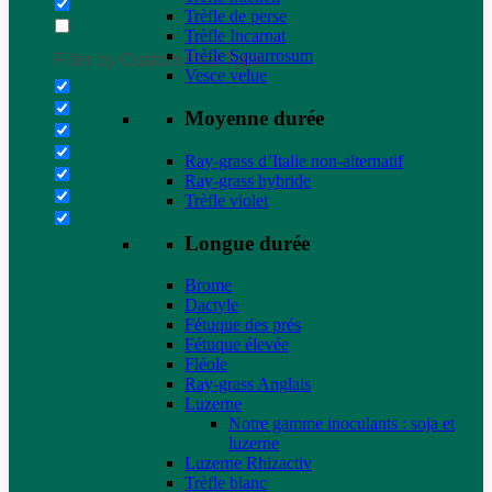
Trèfle de perse
Trèfle Incarnat
Trèfle Squarrosum
Filter by Custom Post Type
Vesce velue
Moyenne durée
Ray-grass d’Italie non-alternatif
Ray-grass hybride
Trèfle violet
Longue durée
Brome
Dactyle
Fétuque des prés
Fétuque élevée
Fléole
Ray-grass Anglais
Luzerne
Notre gamme inoculants : soja et
luzerne
Luzerne Rhizactiv
Trèfle blanc