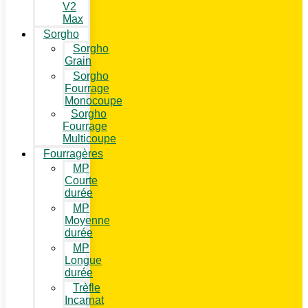
V2
Max
Sorgho
Sorgho
Grain
Sorgho
Fourrage
Monocoupe
Sorgho
Fourrage
Multicoupe
Fourragères
MP
Courte
durée
MP
Moyenne
durée
MP
Longue
durée
Trèfle
Incarnat