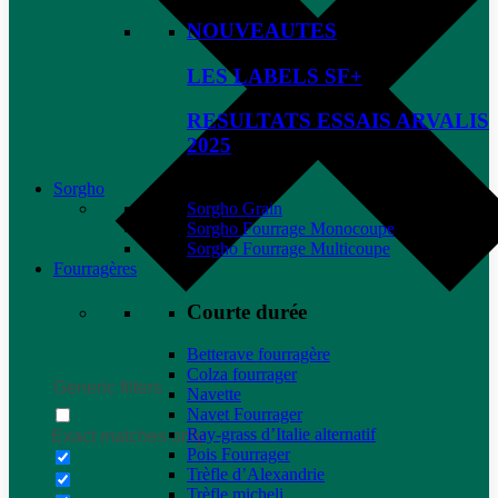
NOUVEAUTES
LES LABELS SF+
RESULTATS ESSAIS ARVALIS
2025
Sorgho
Sorgho Grain
Sorgho Fourrage Monocoupe
Sorgho Fourrage Multicoupe
Fourragères
Courte durée
Betterave fourragère
Colza fourrager
Generic filters
Navette
Navet Fourrager
Ray-grass d’Italie alternatif
Exact matches only
Pois Fourrager
Trèfle d’Alexandrie
Trèfle micheli