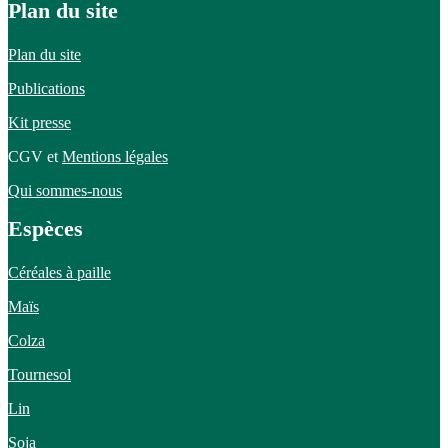
Plan du site
Plan du site
Publications
Kit presse
CGV et
Mentions légales
Qui sommes-nous
Espèces
Céréales à paille
Maïs
Colza
Tournesol
Lin
Soja