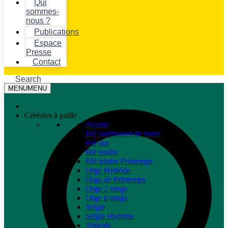
Qui
sommes-
nous ?
Publications
Espace
Presse
Contact
Search
MENU
MENU
Céréales à paille
Avoine
Blé améliorant de force
Blé dur
Blé tendre
Blé tendre Printemps
Orge Hybride
Orge de Printemps
Orge 2 rangs
Orge 6 rangs
Seigle
Seigle Hybride
Triticale