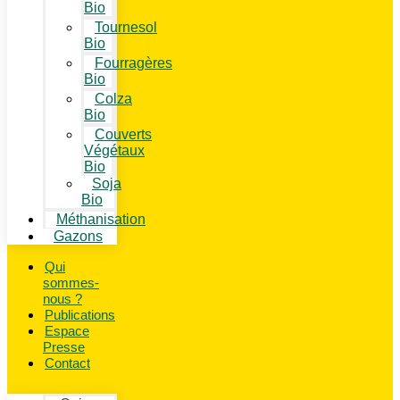
Bio
Tournesol
Bio
Fourragères
Bio
Colza
Bio
Couverts
Végétaux
Bio
Soja
Bio
Méthanisation
Gazons
Qui
sommes-
nous ?
Publications
Espace
Presse
Contact