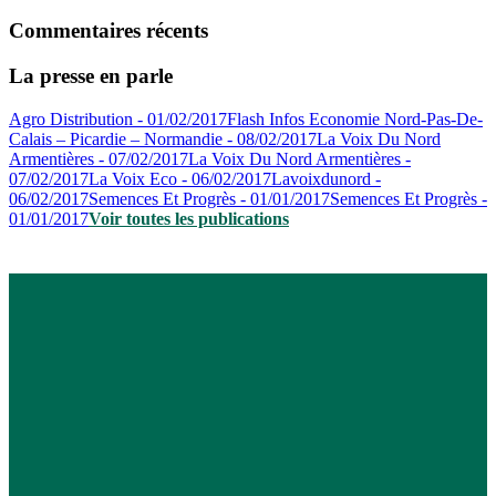
Commentaires récents
La presse en parle
Agro Distribution - 01/02/2017
Flash Infos Economie Nord-Pas-De-
Calais – Picardie – Normandie - 08/02/2017
La Voix Du Nord
Armentières - 07/02/2017
La Voix Du Nord Armentières -
07/02/2017
La Voix Eco - 06/02/2017
Lavoixdunord -
06/02/2017
Semences Et Progrès - 01/01/2017
Semences Et Progrès -
01/01/2017
Voir toutes les publications