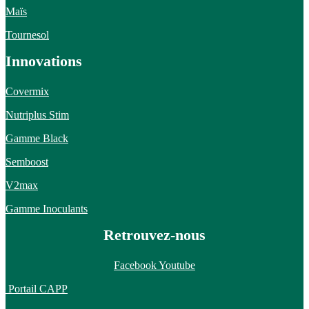
Maïs
Tournesol
Innovations
Covermix
Nutriplus Stim
Gamme Black
Semboost
V2max
Gamme Inoculants
Retrouvez-nous
Facebook
Youtube
Portail CAPP