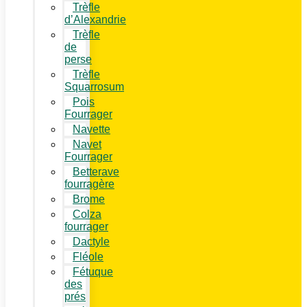
Trèfle
d’Alexandrie
Trèfle
de
perse
Trèfle
Squarrosum
Pois
Fourrager
Navette
Navet
Fourrager
Betterave
fourragère
Brome
Colza
fourrager
Dactyle
Fléole
Fétuque
des
prés