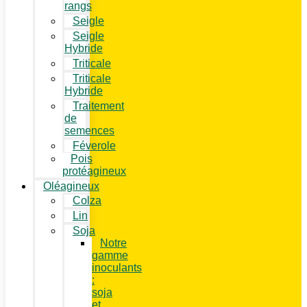
rangs
Seigle
Seigle
Hybride
Triticale
Triticale
Hybride
Traitement
de
semences
Féverole
Pois
protéagineux
Oléagineux
Colza
Lin
Soja
Notre
gamme
inoculants
:
soja
et