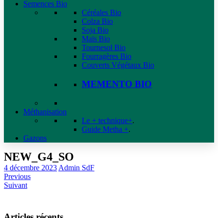
Semences Bio
Céréales Bio
Colza Bio
Soja Bio
Maïs Bio
Tournesol Bio
Fourragères Bio
Couverts Végétaux Bio
MEMENTO BIO
Méthanisation
Le + technique+
.
Guide Metha +
.
Gazons
NEW_G4_SO
4 décembre 2023
Admin SdF
Previous
Suivant
Articles récents