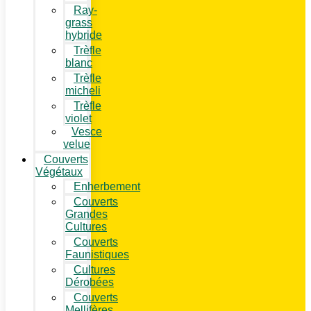
Ray-
grass
hybride
Trèfle
blanc
Trèfle
micheli
Trèfle
violet
Vesce
velue
Couverts
Végétaux
Enherbement
Couverts
Grandes
Cultures
Couverts
Faunistiques
Cultures
Dérobées
Couverts
Mellifères