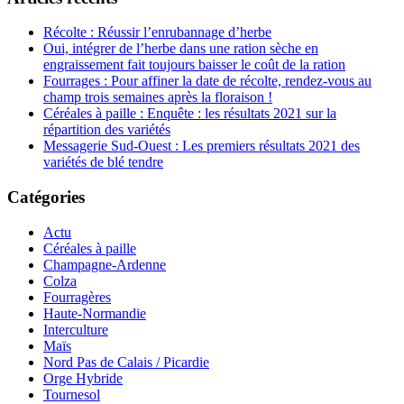
Récolte : Réussir l’enrubannage d’herbe
Oui, intégrer de l’herbe dans une ration sèche en
engraissement fait toujours baisser le coût de la ration
Fourrages : Pour affiner la date de récolte, rendez-vous au
champ trois semaines après la floraison !
Céréales à paille : Enquête : les résultats 2021 sur la
répartition des variétés
Messagerie Sud-Ouest : Les premiers résultats 2021 des
variétés de blé tendre
Catégories
Actu
Céréales à paille
Champagne-Ardenne
Colza
Fourragères
Haute-Normandie
Interculture
Maïs
Nord Pas de Calais / Picardie
Orge Hybride
Tournesol