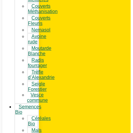
Couverts
Méthanisation
Couverts
Fleuris
Nemasol
Avoine
rude
Moutarde
Blanche
Radis
fourrager
Trèfle
d’Alexandrie
Seigle
Forestier
Vesce
commune
Semences
Bio
Céréales
Bio
Maïs