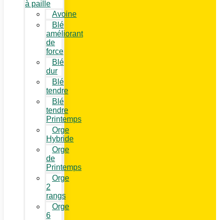
à paille
Avoine
Blé
améliorant
de
force
Blé
dur
Blé
tendre
Blé
tendre
Printemps
Orge
Hybride
Orge
de
Printemps
Orge
2
rangs
Orge
6