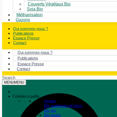
Couverts Végétaux Bio
Soja Bio
Méthanisation
Gazons
Qui sommes-nous ?
Publications
Espace Presse
Contact
Qui sommes-nous ?
Publications
Espace Presse
Contact
Search
MENU
MENU
Céréales à paille
Avoine
Blé améliorant de force
Blé dur
Blé tendre