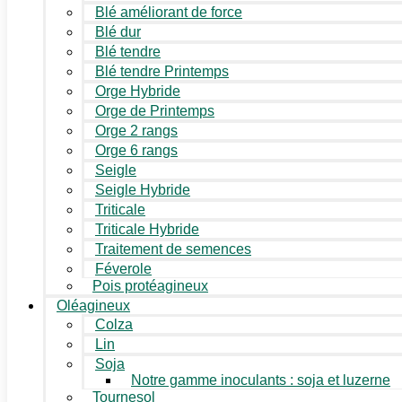
Blé améliorant de force
Blé dur
Blé tendre
Blé tendre Printemps
Orge Hybride
Orge de Printemps
Orge 2 rangs
Orge 6 rangs
Seigle
Seigle Hybride
Triticale
Triticale Hybride
Traitement de semences
Féverole
Pois protéagineux
Oléagineux
Colza
Lin
Soja
Notre gamme inoculants : soja et luzerne
Tournesol