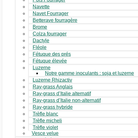
Navette
Navet Fourrager
Betterave fourragère
Brome
Colza fourrager
Dactyle
Fléole
Fétuque des prés
Fétuque élevée
Luzerne
Notre gamme inoculants : soja et luzerne
Luzerne Rhizactiv
Ray-grass Anglais
Ray-grass d’Italie alternatif
Ray-grass d’Italie non-alternatif
Ray-grass hybride
Trèfle blanc
Trèfle micheli
Trèfle violet
Vesce velue