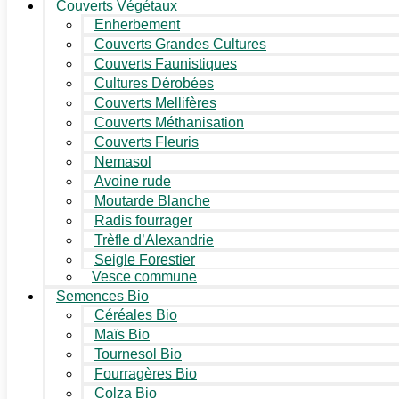
Couverts Végétaux
Enherbement
Couverts Grandes Cultures
Couverts Faunistiques
Cultures Dérobées
Couverts Mellifères
Couverts Méthanisation
Couverts Fleuris
Nemasol
Avoine rude
Moutarde Blanche
Radis fourrager
Trèfle d’Alexandrie
Seigle Forestier
Vesce commune
Semences Bio
Céréales Bio
Maïs Bio
Tournesol Bio
Fourragères Bio
Colza Bio