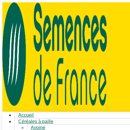
Accueil
Céréales à paille
Avoine