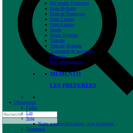
Blé tendre Printemps
Orge Hybride
Orge de Printemps
Orge 2 rangs
Orge 6 rangs
Seigle
Seigle Hybride
Triticale
Triticale Hybride
Traitement de semences
Féverole
Pois protéagineux
MEMENTO
LES PREFEREES
Oléagineux
Colza
Lin
Soja
Notre gamme inoculants : soja et luzerne
Tournesol