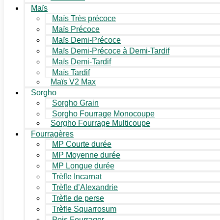
Maïs
Maïs Très précoce
Maïs Précoce
Maïs Demi-Précoce
Maïs Demi-Précoce à Demi-Tardif
Maïs Demi-Tardif
Maïs Tardif
Maïs V2 Max
Sorgho
Sorgho Grain
Sorgho Fourrage Monocoupe
Sorgho Fourrage Multicoupe
Fourragères
MP Courte durée
MP Moyenne durée
MP Longue durée
Trèfle Incarnat
Trèfle d’Alexandrie
Trèfle de perse
Trèfle Squarrosum
Pois Fourrager