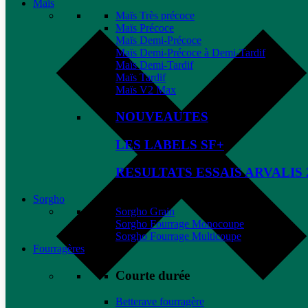
Maïs
Maïs Très précoce
Maïs Précoce
Maïs Demi-Précoce
Maïs Demi-Précoce à Demi-Tardif
Maïs Demi-Tardif
Maïs Tardif
Maïs V2 Max
NOUVEAUTES
LES LABELS SF+
RESULTATS ESSAIS ARVALIS 
Sorgho
Sorgho Grain
Sorgho Fourrage Monocoupe
Sorgho Fourrage Multicoupe
Fourragères
Courte durée
Betterave fourragère