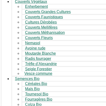
Couverts Végétaux
Enherbement
Couverts Grandes Cultures
Couverts Faunistiques
Cultures Dérobées
Couverts Mellifères
Couverts Méthanisation
Couverts Fleuris
Nemasol
Avoine rude
Moutarde Blanche
Radis fourrager
Trèfle d’Alexandrie
Seigle Forestier
Vesce commune
Semences Bio
Céréales Bio
Maïs Bio
Tournesol Bio
Fourragères Bio
Colza Bio