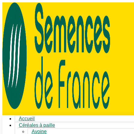
Accueil
Céréales à paille
Avoine