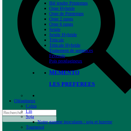
Blé tendre Printemps
Orge Hybride
Orge de Printemps
Orge 2 rangs
Orge 6 rangs
Seigle
Seigle Hybride
Triticale
Triticale Hybride
Traitement de semences
Féverole
Pois protéagineux
MEMENTO
LES PREFEREES
Oléagineux
Colza
Lin
Soja
Notre gamme inoculants : soja et luzerne
Tournesol