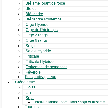
Blé améliorant de force
Blé dur
Blé tendre
Blé tendre Printemps
Orge Hybride
Orge de Printemps
Orge 2 rangs
Orge 6 rangs
Seigle
Seigle Hybride
Triticale
Triticale Hybride
Traitement de semences
Féverole
Pois protéagineux
Oléagineux
Colza
Lin
Soja
Notre gamme inoculants : soja et luzerne
Tournesol