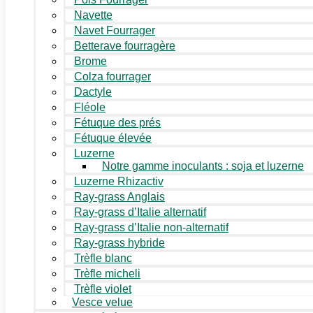
Navette
Navet Fourrager
Betterave fourragère
Brome
Colza fourrager
Dactyle
Fléole
Fétuque des prés
Fétuque élevée
Luzerne
Notre gamme inoculants : soja et luzerne
Luzerne Rhizactiv
Ray-grass Anglais
Ray-grass d’Italie alternatif
Ray-grass d’Italie non-alternatif
Ray-grass hybride
Trèfle blanc
Trèfle micheli
Trèfle violet
Vesce velue