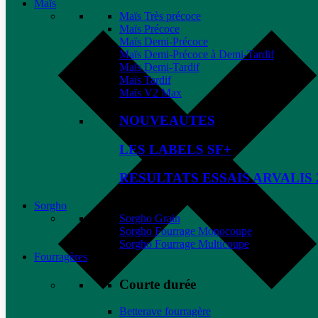
Maïs
Maïs Très précoce
Maïs Précoce
Maïs Demi-Précoce
Maïs Demi-Précoce à Demi-Tardif
Maïs Demi-Tardif
Maïs Tardif
Maïs V2 Max
NOUVEAUTES
LES LABELS SF+
RESULTATS ESSAIS ARVALIS 
Sorgho
Sorgho Grain
Sorgho Fourrage Monocoupe
Sorgho Fourrage Multicoupe
Fourragères
Courte durée
Betterave fourragère