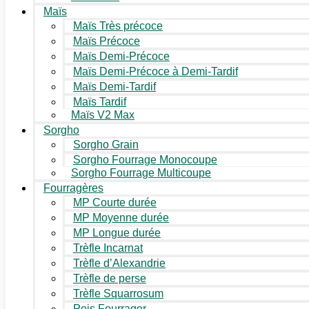
Maïs
Maïs Très précoce
Maïs Précoce
Maïs Demi-Précoce
Maïs Demi-Précoce à Demi-Tardif
Maïs Demi-Tardif
Maïs Tardif
Maïs V2 Max
Sorgho
Sorgho Grain
Sorgho Fourrage Monocoupe
Sorgho Fourrage Multicoupe
Fourragères
MP Courte durée
MP Moyenne durée
MP Longue durée
Trèfle Incarnat
Trèfle d’Alexandrie
Trèfle de perse
Trèfle Squarrosum
Pois Fourrager