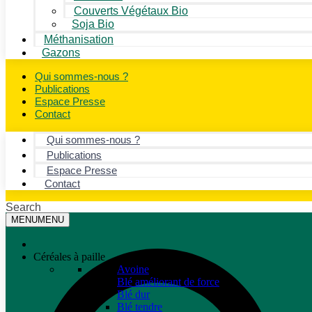
Couverts Végétaux Bio
Soja Bio
Méthanisation
Gazons
Qui sommes-nous ?
Publications
Espace Presse
Contact
Qui sommes-nous ?
Publications
Espace Presse
Contact
Search
MENU
MENU
Céréales à paille
Avoine
Blé améliorant de force
Blé dur
Blé tendre