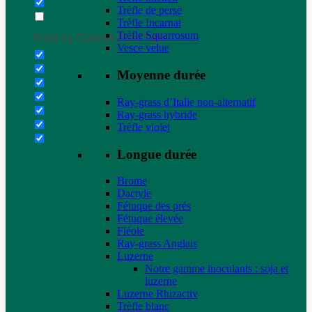
Trèfle de perse
Trèfle Incarnat
Trèfle Squarrosum
Filter by Custom Post Type
Vesce velue
Moyenne durée
Ray-grass d’Italie non-alternatif
Ray-grass hybride
Trèfle violet
Longue durée
Brome
Dactyle
Fétuque des prés
Fétuque élevée
Fléole
Ray-grass Anglais
Luzerne
Notre gamme inoculants : soja et
luzerne
Luzerne Rhizactiv
Trèfle blanc