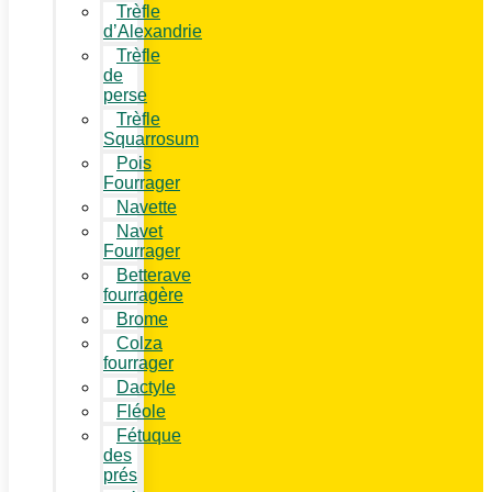
Trèfle
d’Alexandrie
Trèfle
de
perse
Trèfle
Squarrosum
Pois
Fourrager
Navette
Navet
Fourrager
Betterave
fourragère
Brome
Colza
fourrager
Dactyle
Fléole
Fétuque
des
prés