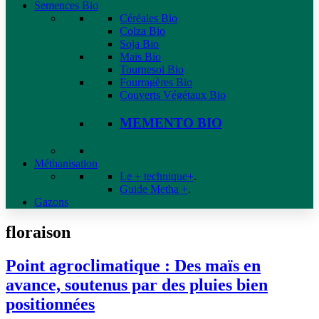
Semences Bio
Céréales Bio
Colza Bio
Soja Bio
Maïs Bio
Tournesol Bio
Fourragères Bio
Couverts Végétaux Bio
MEMENTO BIO
Méthanisation
Le + technique+
.
Guide Metha +
.
Gazons
floraison
Point agroclimatique : Des maïs en
avance, soutenus par des pluies bien
positionnées