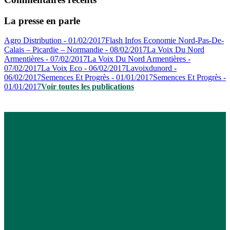
La presse en parle
Agro Distribution - 01/02/2017
Flash Infos Economie Nord-Pas-De-
Calais – Picardie – Normandie - 08/02/2017
La Voix Du Nord
Armentières - 07/02/2017
La Voix Du Nord Armentières -
07/02/2017
La Voix Eco - 06/02/2017
Lavoixdunord -
06/02/2017
Semences Et Progrès - 01/01/2017
Semences Et Progrès -
01/01/2017
Voir toutes les publications