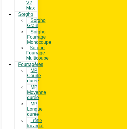
V2
Max
Sorgho
Sorgho
Grain
Sorgho
Fourrage
Monocoupe
Sorgho
Fourrage
Multicoupe
Fourragères
MP
Courte
durée
MP
Moyenne
durée
MP
Longue
durée
Trèfle
Incarnat