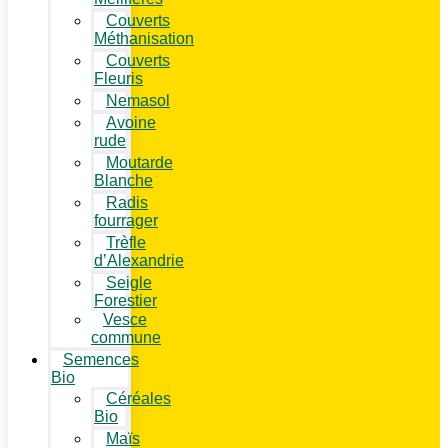
Couverts
Méthanisation
Couverts
Fleuris
Nemasol
Avoine
rude
Moutarde
Blanche
Radis
fourrager
Trèfle
d’Alexandrie
Seigle
Forestier
Vesce
commune
Semences
Bio
Céréales
Bio
Maïs