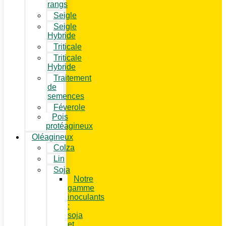
rangs
Seigle
Seigle
Hybride
Triticale
Triticale
Hybride
Traitement
de
semences
Féverole
Pois
protéagineux
Oléagineux
Colza
Lin
Soja
Notre
gamme
inoculants
:
soja
et