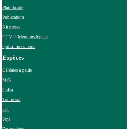
Plan du site
Publications
Kit presse
CGV et
Mentions légales
Qui sommes-nous
Espèces
Céréales à paille
Maïs
Colza
Tournesol
Lin
Soja
Fourragères