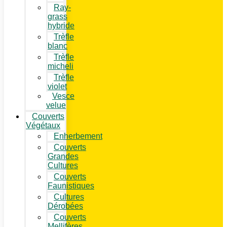
Ray-
grass
hybride
Trèfle
blanc
Trèfle
micheli
Trèfle
violet
Vesce
velue
Couverts
Végétaux
Enherbement
Couverts
Grandes
Cultures
Couverts
Faunistiques
Cultures
Dérobées
Couverts
Mellifères