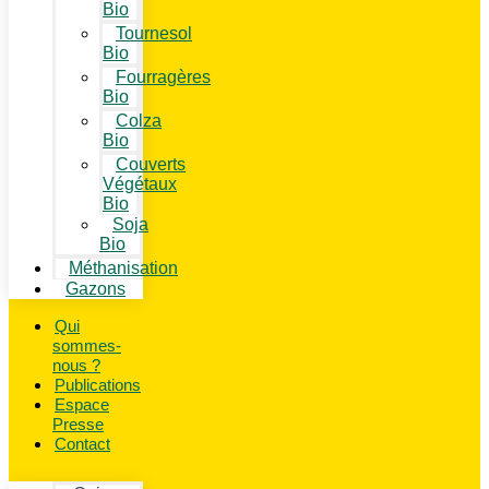
Bio
Tournesol
Bio
Fourragères
Bio
Colza
Bio
Couverts
Végétaux
Bio
Soja
Bio
Méthanisation
Gazons
Qui
sommes-
nous ?
Publications
Espace
Presse
Contact