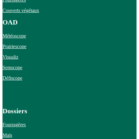
Couverts végétaux
OAD
Météoscope
Prairiescope
Visualiz
Semscope
Défiscope
Dossiers
Fourragères
Maïs