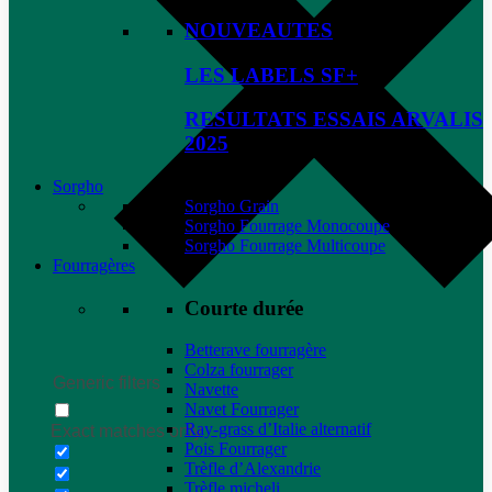
NOUVEAUTES
LES LABELS SF+
RESULTATS ESSAIS ARVALIS
2025
Sorgho
Sorgho Grain
Sorgho Fourrage Monocoupe
Sorgho Fourrage Multicoupe
Fourragères
Courte durée
Betterave fourragère
Colza fourrager
Generic filters
Navette
Navet Fourrager
Ray-grass d’Italie alternatif
Exact matches only
Pois Fourrager
Trèfle d’Alexandrie
Trèfle micheli