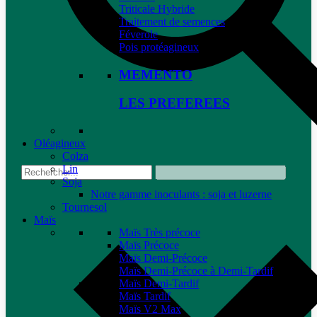
Triticale Hybride
Traitement de semences
Féverole
Pois protéagineux
MEMENTO
LES PREFEREES
Oléagineux
Colza
Lin
Soja
Notre gamme inoculants : soja et luzerne
Tournesol
Maïs
Maïs Très précoce
Maïs Précoce
Maïs Demi-Précoce
Maïs Demi-Précoce à Demi-Tardif
Maïs Demi-Tardif
Maïs Tardif
Maïs V2 Max