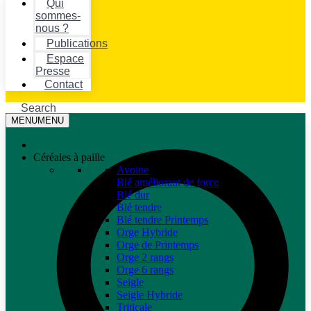
Qui
sommes-
nous ?
Publications
Espace
Presse
Contact
Search
MENU
MENU
Céréales à paille
Avoine
Blé améliorant de force
Blé dur
Blé tendre
Blé tendre Printemps
Orge Hybride
Orge de Printemps
Orge 2 rangs
Orge 6 rangs
Seigle
Seigle Hybride
Triticale