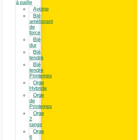
à paille
Avoine
Blé
améliorant
de
force
Blé
dur
Blé
tendre
Blé
tendre
Printemps
Orge
Hybride
Orge
de
Printemps
Orge
2
rangs
Orge
6