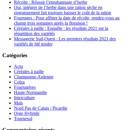
Récolte : Réussir l’enrubannage d’herbe
Oui, intégrer de l’herbe dans une ration sèche en
engraissement fait toujours baisser le coût de la ration
Fourrages : Pour affiner la date de récolte, rendez-vous au
champ trois semaines après la floraison !
Céréales à paille : Enquête : les résultats 2021 sur la
répartition des variétés
Messagerie Sud-Ouest : Les premiers résultats 2021 des
variétés de blé tendre
Catégories
Actu
Céréales à paille
Champagne-Ardenne
Colza
Fourragères
Haute-Normandie
Interculture
Maïs
Nord Pas de Calais / Picardie
Orge Hybride
Tournesol
Commentaires récents