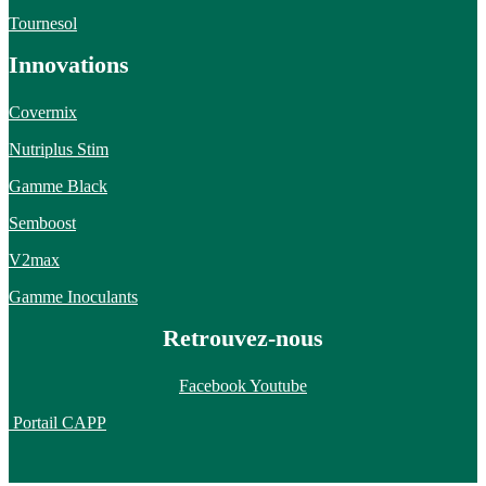
Tournesol
Innovations
Covermix
Nutriplus Stim
Gamme Black
Semboost
V2max
Gamme Inoculants
Retrouvez-nous
Facebook
Youtube
Portail CAPP