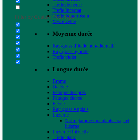
Trèfle de perse
Trèfle Incarnat
Trèfle Squarrosum
Filter by Custom Post Type
Vesce velue
Moyenne durée
Ray-grass d’Italie non-alternatif
Ray-grass hybride
Trèfle violet
Longue durée
Brome
Dactyle
Fétuque des prés
Fétuque élevée
Fléole
Ray-grass Anglais
Luzerne
Notre gamme inoculants : soja et
luzerne
Luzerne Rhizactiv
Trèfle blanc