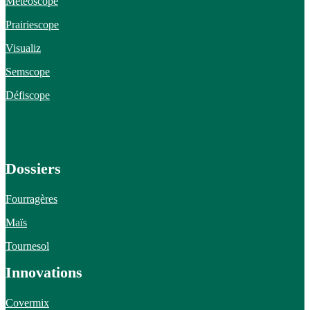
Météoscope
Prairiescope
Visualiz
Semscope
Défiscope
Dossiers
Fourragères
Maïs
Tournesol
Innovations
Covermix