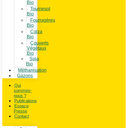
Bio
Tournesol
Bio
Fourragères
Bio
Colza
Bio
Couverts
Végétaux
Bio
Soja
Bio
Méthanisation
Gazons
Qui
sommes-
nous ?
Publications
Espace
Presse
Contact