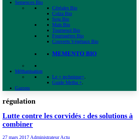
Semences Bio
Céréales Bio
Colza Bio
Soja Bio
Maïs Bio
Tournesol Bio
Fourragères Bio
Couverts Végétaux Bio
MEMENTO BIO
Méthanisation
Le + technique+
.
Guide Metha +
.
Gazons
régulation
Lutte contre les corvidés : des solutions à
combiner
27 mars 2017
Administrateur
Actu