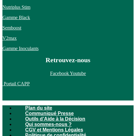
Nutriplus Stim
Gamme Black
Semboost
V2max
Gamme Inoculants
Retrouvez-nous
Facebook
Youtube
Portail CAPP
Plan du site
Communiqué Presse
Outils d’Aide à la Décision
Qui sommes-nous ?
CGV et Mentions Légales
Politique de confidentialité