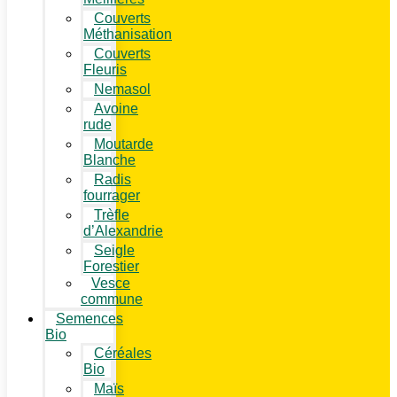
Couverts
Méthanisation
Couverts
Fleuris
Nemasol
Avoine
rude
Moutarde
Blanche
Radis
fourrager
Trèfle
d’Alexandrie
Seigle
Forestier
Vesce
commune
Semences
Bio
Céréales
Bio
Maïs