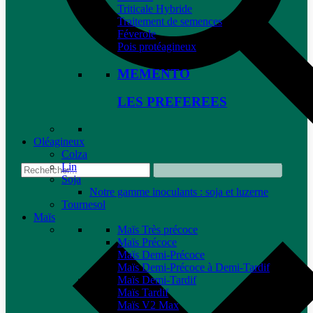
Triticale Hybride
Traitement de semences
Féverole
Pois protéagineux
MEMENTO
LES PREFEREES
Oléagineux
Colza
Lin
Soja
Notre gamme inoculants : soja et luzerne
Tournesol
Maïs
Maïs Très précoce
Maïs Précoce
Maïs Demi-Précoce
Maïs Demi-Précoce à Demi-Tardif
Maïs Demi-Tardif
Maïs Tardif
Maïs V2 Max