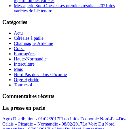
répartition des variétés
Messagerie Sud-Ouest : Les premiers résultats 2021 des
variétés de blé tendre
Catégories
Actu
Céréales à paille
Champagne-Ardenne
Colza
Fourragères
Haute-Normandie
Interculture
Maïs
Nord Pas de Calais / Picardie
Orge Hybride
Tournesol
Commentaires récents
La presse en parle
Agro Distribution - 01/02/2017
Flash Infos Economie Nord-Pas-De-
Calais – Picardie – Normandie - 08/02/2017
La Voix Du Nord