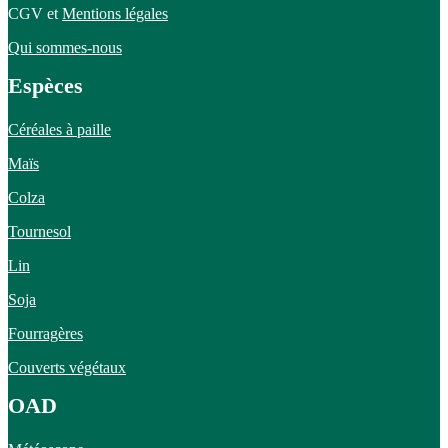
CGV et
Mentions légales
Qui sommes-nous
Espèces
Céréales à paille
Maïs
Colza
Tournesol
Lin
Soja
Fourragères
Couverts végétaux
OAD