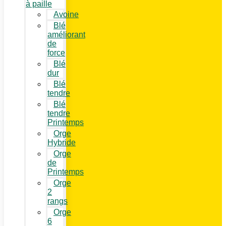
à paille
Avoine
Blé
améliorant
de
force
Blé
dur
Blé
tendre
Blé
tendre
Printemps
Orge
Hybride
Orge
de
Printemps
Orge
2
rangs
Orge
6