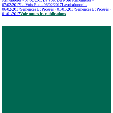
Armentières - 07/02/2017
La Voix Du Nord Armentières -
07/02/2017
La Voix Eco - 06/02/2017
Lavoixdunord -
06/02/2017
Semences Et Progrès - 01/01/2017
Semences Et Progrès -
01/01/2017
Voir toutes les publications