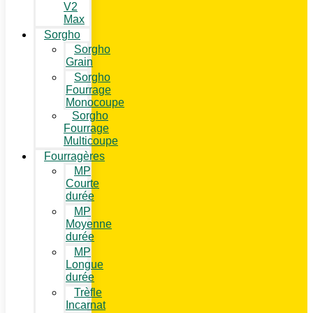
V2
Max
Sorgho
Sorgho
Grain
Sorgho
Fourrage
Monocoupe
Sorgho
Fourrage
Multicoupe
Fourragères
MP
Courte
durée
MP
Moyenne
durée
MP
Longue
durée
Trèfle
Incarnat