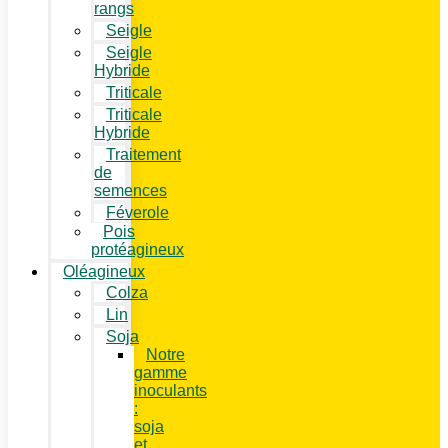
rangs
Seigle
Seigle
Hybride
Triticale
Triticale
Hybride
Traitement
de
semences
Féverole
Pois
protéagineux
Oléagineux
Colza
Lin
Soja
Notre
gamme
inoculants
:
soja
et