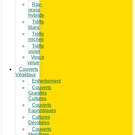
Ray-
grass
hybride
Trèfle
blanc
Trèfle
micheli
Trèfle
violet
Vesce
velue
Couverts
Végétaux
Enherbement
Couverts
Grandes
Cultures
Couverts
Faunistiques
Cultures
Dérobées
Couverts
Mellifères