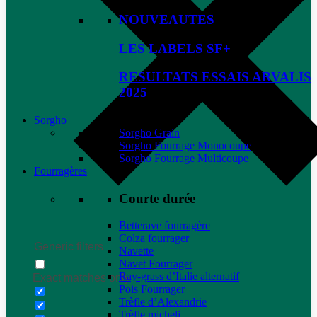
NOUVEAUTES
LES LABELS SF+
RESULTATS ESSAIS ARVALIS
2025
Sorgho
Sorgho Grain
Sorgho Fourrage Monocoupe
Sorgho Fourrage Multicoupe
Fourragères
Courte durée
Betterave fourragère
Colza fourrager
Generic filters
Navette
Navet Fourrager
Ray-grass d’Italie alternatif
Exact matches only
Pois Fourrager
Trèfle d’Alexandrie
Trèfle micheli