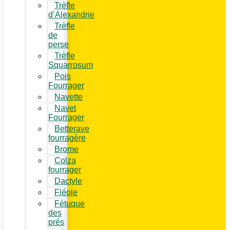
Trèfle
d’Alexandrie
Trèfle
de
perse
Trèfle
Squarrosum
Pois
Fourrager
Navette
Navet
Fourrager
Betterave
fourragère
Brome
Colza
fourrager
Dactyle
Fléole
Fétuque
des
prés