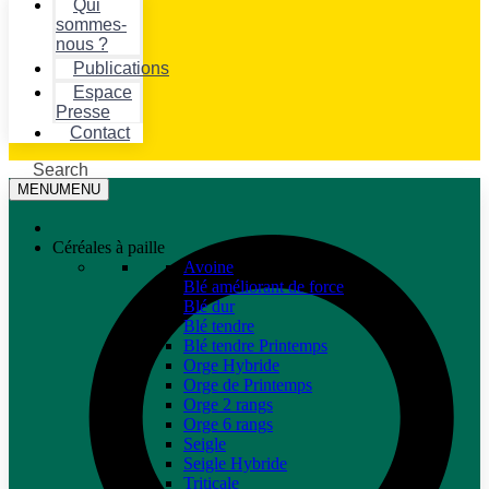
Qui
sommes-
nous ?
Publications
Espace
Presse
Contact
Search
MENU
MENU
Céréales à paille
Avoine
Blé améliorant de force
Blé dur
Blé tendre
Blé tendre Printemps
Orge Hybride
Orge de Printemps
Orge 2 rangs
Orge 6 rangs
Seigle
Seigle Hybride
Triticale