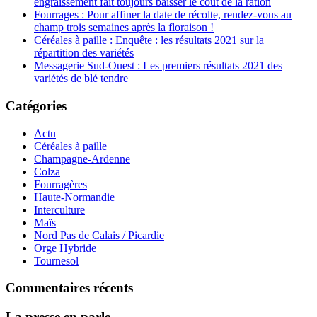
engraissement fait toujours baisser le coût de la ration
Fourrages : Pour affiner la date de récolte, rendez-vous au
champ trois semaines après la floraison !
Céréales à paille : Enquête : les résultats 2021 sur la
répartition des variétés
Messagerie Sud-Ouest : Les premiers résultats 2021 des
variétés de blé tendre
Catégories
Actu
Céréales à paille
Champagne-Ardenne
Colza
Fourragères
Haute-Normandie
Interculture
Maïs
Nord Pas de Calais / Picardie
Orge Hybride
Tournesol
Commentaires récents
La presse en parle