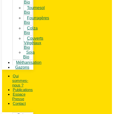
Bio
Tournesol
Bio
Fourragères
Bio
Colza
Bio
Couverts
Végétaux
Bio
Soja
Bio
Méthanisation
Gazons
Qui
sommes-
nous ?
Publications
Espace
Presse
Contact