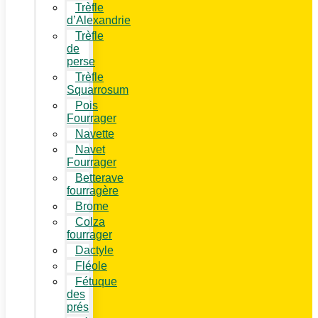
Trèfle
d’Alexandrie
Trèfle
de
perse
Trèfle
Squarrosum
Pois
Fourrager
Navette
Navet
Fourrager
Betterave
fourragère
Brome
Colza
fourrager
Dactyle
Fléole
Fétuque
des
prés