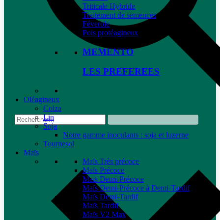
Triticale Hybride
Traitement de semences
Féverole
Pois protéagineux
MEMENTO
LES PREFEREES
Oléagineux
Colza
Lin
Soja
Notre gamme inoculants : soja et luzerne
Tournesol
Maïs
Maïs Très précoce
Maïs Précoce
Maïs Demi-Précoce
Maïs Demi-Précoce à Demi-Tardif
Maïs Demi-Tardif
Maïs Tardif
Maïs V2 Max