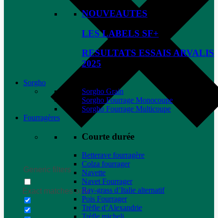
NOUVEAUTES
LES LABELS SF+
RESULTATS ESSAIS ARVALIS
2025
Sorgho
Sorgho Grain
Sorgho Fourrage Monocoupe
Sorgho Fourrage Multicoupe
Fourragères
Courte durée
Betterave fourragère
Colza fourrager
Generic filters
Navette
Navet Fourrager
Ray-grass d’Italie alternatif
Exact matches only
Pois Fourrager
Trèfle d’Alexandrie
Trèfle micheli