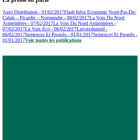
Agro Distribution - 01/02/2017
Flash Infos Economie Nord-Pas-De-
Calais – Picardie – Normandie - 08/02/2017
La Voix Du Nord
Armentières - 07/02/2017
La Voix Du Nord Armentières -
07/02/2017
La Voix Eco - 06/02/2017
Lavoixdunord -
06/02/2017
Semences Et Progrès - 01/01/2017
Semences Et Progrès -
01/01/2017
Voir toutes les publications