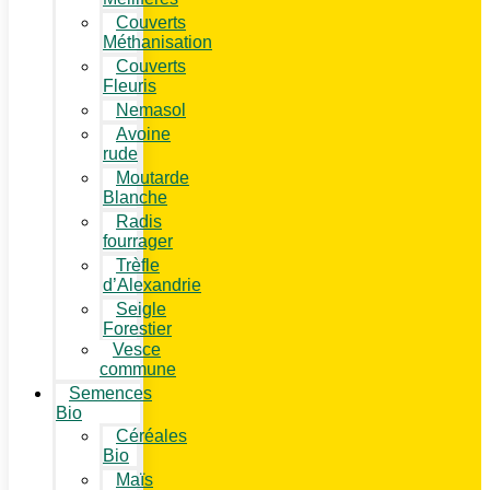
Couverts
Méthanisation
Couverts
Fleuris
Nemasol
Avoine
rude
Moutarde
Blanche
Radis
fourrager
Trèfle
d’Alexandrie
Seigle
Forestier
Vesce
commune
Semences
Bio
Céréales
Bio
Maïs