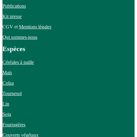
Publications
Kit presse
CGV et
Mentions légales
Qui sommes-nous
Espèces
Céréales à paille
Maïs
Colza
Tournesol
Lin
Soja
Fourragères
Couverts végétaux