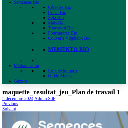
Semences Bio
Céréales Bio
Colza Bio
Soja Bio
Maïs Bio
Tournesol Bio
Fourragères Bio
Couverts Végétaux Bio
MEMENTO BIO
Méthanisation
Le + technique+
.
Guide Metha +
.
Gazons
maquette_resultat_jeu_Plan de travail 1
5 décembre 2024
Admin SdF
Previous
Suivant