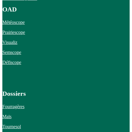
OAD
Météoscope
Prairiescope
Visualiz
Semscope
Défiscope
Dossiers
Fourragères
Maïs
Tournesol