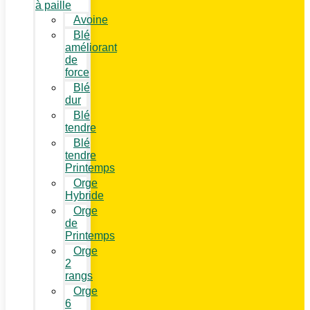
à paille
Avoine
Blé
améliorant
de
force
Blé
dur
Blé
tendre
Blé
tendre
Printemps
Orge
Hybride
Orge
de
Printemps
Orge
2
rangs
Orge
6