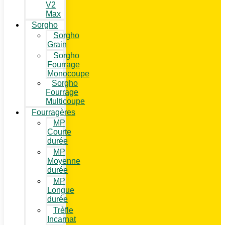
V2
Max
Sorgho
Sorgho
Grain
Sorgho
Fourrage
Monocoupe
Sorgho
Fourrage
Multicoupe
Fourragères
MP
Courte
durée
MP
Moyenne
durée
MP
Longue
durée
Trèfle
Incarnat