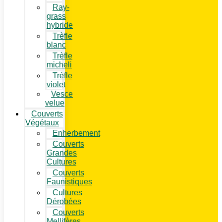
Ray-
grass
hybride
Trèfle
blanc
Trèfle
micheli
Trèfle
violet
Vesce
velue
Couverts
Végétaux
Enherbement
Couverts
Grandes
Cultures
Couverts
Faunistiques
Cultures
Dérobées
Couverts
Mellifères