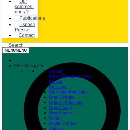
Qui
sommes-
nous ?
Publications
Espace
Presse
Contact
Search
MENU
MENU
Céréales à paille
Avoine
Blé améliorant de force
Blé dur
Blé tendre
Blé tendre Printemps
Orge Hybride
Orge de Printemps
Orge 2 rangs
Orge 6 rangs
Seigle
Seigle Hybride
Triticale