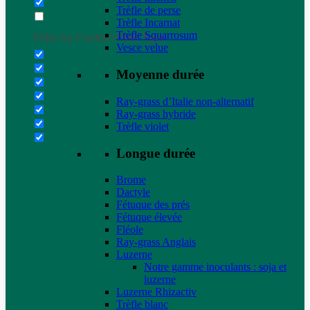
Trèfle de perse
Trèfle Incarnat
Trèfle Squarrosum
Filter by Custom Post Type
Vesce velue
Moyenne durée
Ray-grass d’Italie non-alternatif
Ray-grass hybride
Trèfle violet
Longue durée
Brome
Dactyle
Fétuque des prés
Fétuque élevée
Fléole
Ray-grass Anglais
Luzerne
Notre gamme inoculants : soja et
luzerne
Luzerne Rhizactiv
Trèfle blanc