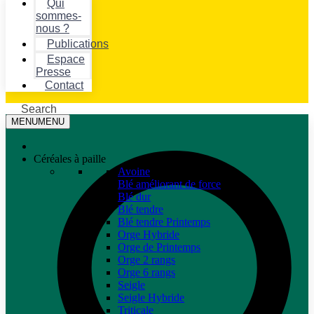
Qui
sommes-
nous ?
Publications
Espace
Presse
Contact
Search
MENU
MENU
Céréales à paille
Avoine
Blé améliorant de force
Blé dur
Blé tendre
Blé tendre Printemps
Orge Hybride
Orge de Printemps
Orge 2 rangs
Orge 6 rangs
Seigle
Seigle Hybride
Triticale