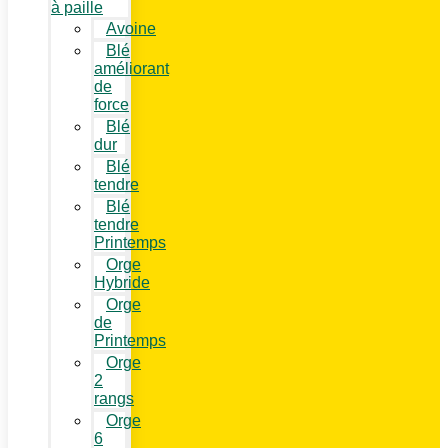
à paille
Avoine
Blé
améliorant
de
force
Blé
dur
Blé
tendre
Blé
tendre
Printemps
Orge
Hybride
Orge
de
Printemps
Orge
2
rangs
Orge
6