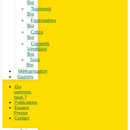
Bio
Tournesol
Bio
Fourragères
Bio
Colza
Bio
Couverts
Végétaux
Bio
Soja
Bio
Méthanisation
Gazons
Qui
sommes-
nous ?
Publications
Espace
Presse
Contact