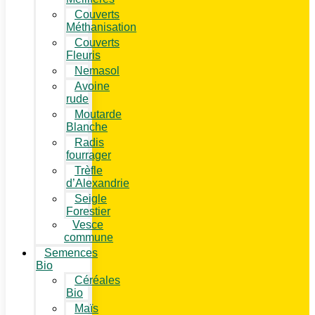
Couverts
Méthanisation
Couverts
Fleuris
Nemasol
Avoine
rude
Moutarde
Blanche
Radis
fourrager
Trèfle
d’Alexandrie
Seigle
Forestier
Vesce
commune
Semences
Bio
Céréales
Bio
Maïs