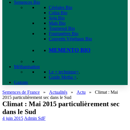
Semences Bio
Céréales Bio
Colza Bio
Soja Bio
Maïs Bio
Tournesol Bio
Fourragères Bio
Couverts Végétaux Bio
MEMENTO BIO
Méthanisation
Le + technique+
.
Guide Metha +
.
Gazons
Semences de France
»
Actualités
»
Actu
»
Climat : Mai
2015 particulièrement sec dans le Sud
Climat : Mai 2015 particulièrement sec
dans le Sud
4 juin 2015
Admin SdF