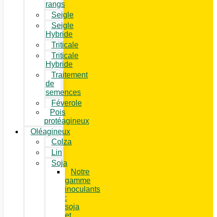
rangs
Seigle
Seigle
Hybride
Triticale
Triticale
Hybride
Traitement
de
semences
Féverole
Pois
protéagineux
Oléagineux
Colza
Lin
Soja
Notre
gamme
inoculants
:
soja
et