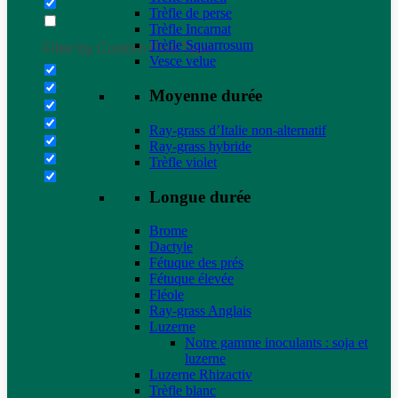
Trèfle de perse
Trèfle Incarnat
Trèfle Squarrosum
Filter by Custom Post Type
Vesce velue
Moyenne durée
Ray-grass d’Italie non-alternatif
Ray-grass hybride
Trèfle violet
Longue durée
Brome
Dactyle
Fétuque des prés
Fétuque élevée
Fléole
Ray-grass Anglais
Luzerne
Notre gamme inoculants : soja et
luzerne
Luzerne Rhizactiv
Trèfle blanc