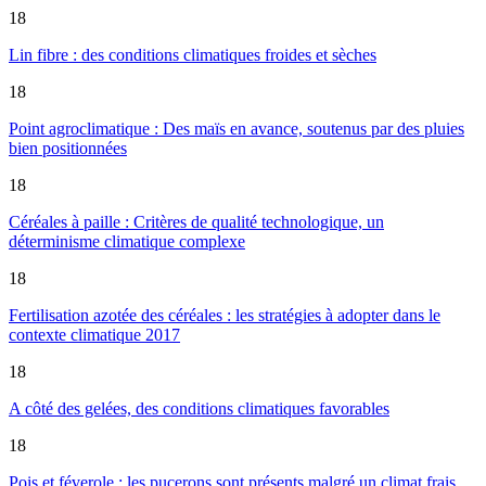
18
Lin fibre : des conditions climatiques froides et sèches
18
Point agroclimatique : Des maïs en avance, soutenus par des pluies
bien positionnées
18
Céréales à paille : Critères de qualité technologique, un
déterminisme climatique complexe
18
Fertilisation azotée des céréales : les stratégies à adopter dans le
contexte climatique 2017
18
A côté des gelées, des conditions climatiques favorables
18
Pois et féverole : les pucerons sont présents malgré un climat frais