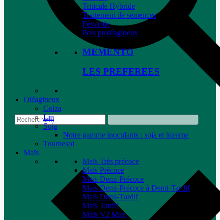
Triticale Hybride
Traitement de semences
Féverole
Pois protéagineux
MEMENTO
LES PREFEREES
Oléagineux
Colza
Lin
Soja
Notre gamme inoculants : soja et luzerne
Tournesol
Maïs
Maïs Très précoce
Maïs Précoce
Maïs Demi-Précoce
Maïs Demi-Précoce à Demi-Tardif
Maïs Demi-Tardif
Maïs Tardif
Maïs V2 Max