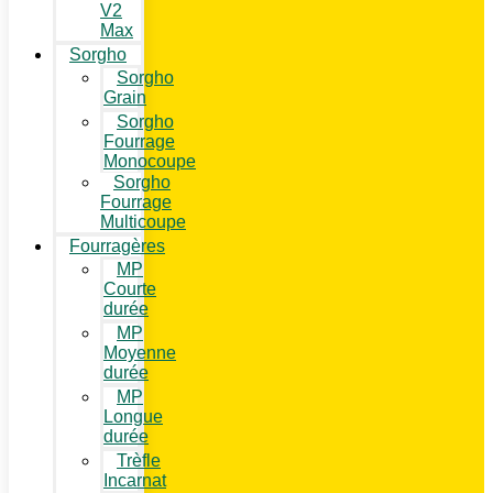
V2
Max
Sorgho
Sorgho
Grain
Sorgho
Fourrage
Monocoupe
Sorgho
Fourrage
Multicoupe
Fourragères
MP
Courte
durée
MP
Moyenne
durée
MP
Longue
durée
Trèfle
Incarnat