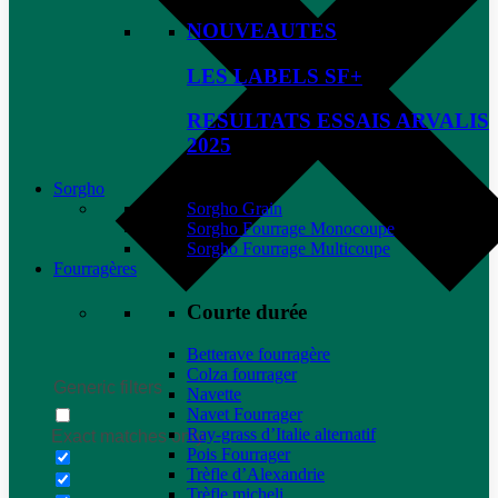
NOUVEAUTES
LES LABELS SF+
RESULTATS ESSAIS ARVALIS
2025
Sorgho
Sorgho Grain
Sorgho Fourrage Monocoupe
Sorgho Fourrage Multicoupe
Fourragères
Courte durée
Betterave fourragère
Colza fourrager
Generic filters
Navette
Navet Fourrager
Ray-grass d’Italie alternatif
Exact matches only
Pois Fourrager
Trèfle d’Alexandrie
Trèfle micheli