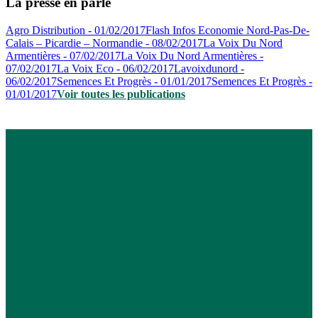
La presse en parle
Agro Distribution - 01/02/2017
Flash Infos Economie Nord-Pas-De-
Calais – Picardie – Normandie - 08/02/2017
La Voix Du Nord
Armentières - 07/02/2017
La Voix Du Nord Armentières -
07/02/2017
La Voix Eco - 06/02/2017
Lavoixdunord -
06/02/2017
Semences Et Progrès - 01/01/2017
Semences Et Progrès -
01/01/2017
Voir toutes les publications