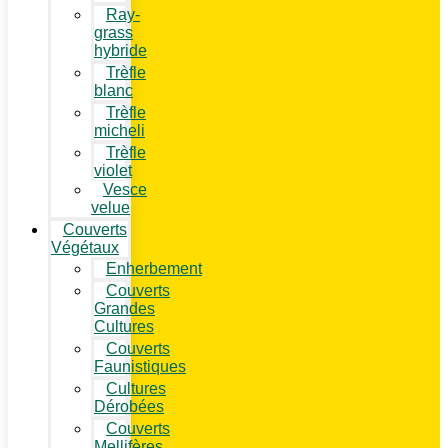
Ray-
grass
hybride
Trèfle
blanc
Trèfle
micheli
Trèfle
violet
Vesce
velue
Couverts
Végétaux
Enherbement
Couverts
Grandes
Cultures
Couverts
Faunistiques
Cultures
Dérobées
Couverts
Mellifères