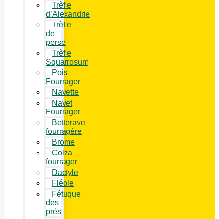
Trèfle
d’Alexandrie
Trèfle
de
perse
Trèfle
Squarrosum
Pois
Fourrager
Navette
Navet
Fourrager
Betterave
fourragère
Brome
Colza
fourrager
Dactyle
Fléole
Fétuque
des
prés