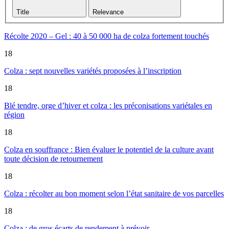
Title
Relevance
Récolte 2020 – Gel : 40 à 50 000 ha de colza fortement touchés
18
Colza : sept nouvelles variétés proposées à l’inscription
18
Blé tendre, orge d’hiver et colza : les préconisations variétales en
région
18
Colza en souffrance : Bien évaluer le potentiel de la culture avant
toute décision de retournement
18
Colza : récolter au bon moment selon l’état sanitaire de vos parcelles
18
Colza : de gros écarts de rendement à prévoir