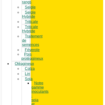
rangs
Seigle
Seigle
Hybride
Triticale
Triticale
Hybride
Traitement
de
semences
Féverole
Pois
protéagineux
Oléagineux
Colza
Lin
Soja
Notre
gamme
inoculants
:
soja
et