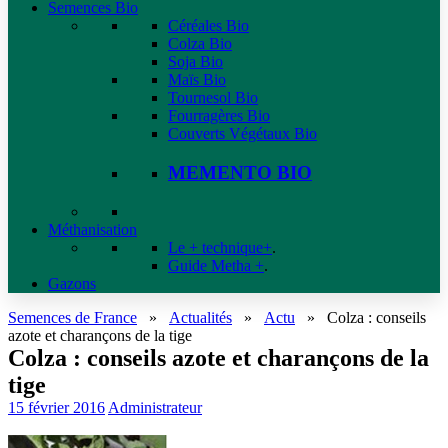
Semences Bio
Céréales Bio
Colza Bio
Soja Bio
Maïs Bio
Tournesol Bio
Fourragères Bio
Couverts Végétaux Bio
MEMENTO BIO
Méthanisation
Le + technique+
.
Guide Metha +
.
Gazons
Semences de France
»
Actualités
»
Actu
»
Colza : conseils
azote et charançons de la tige
Colza : conseils azote et charançons de la
tige
15 février 2016
Administrateur