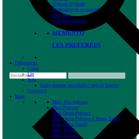
Triticale Hybride
Traitement de semences
Féverole
Pois protéagineux
MEMENTO
LES PREFEREES
Oléagineux
Colza
Lin
Soja
Notre gamme inoculants : soja et luzerne
Tournesol
Maïs
Maïs Très précoce
Maïs Précoce
Maïs Demi-Précoce
Maïs Demi-Précoce à Demi-Tardif
Maïs Demi-Tardif
Maïs Tardif
Maïs V2 Max