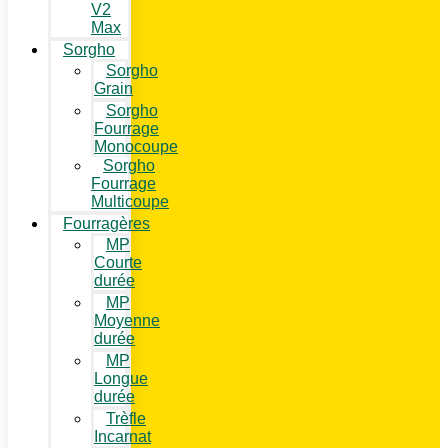
V2
Max
Sorgho
Sorgho
Grain
Sorgho
Fourrage
Monocoupe
Sorgho
Fourrage
Multicoupe
Fourragères
MP
Courte
durée
MP
Moyenne
durée
MP
Longue
durée
Trèfle
Incarnat