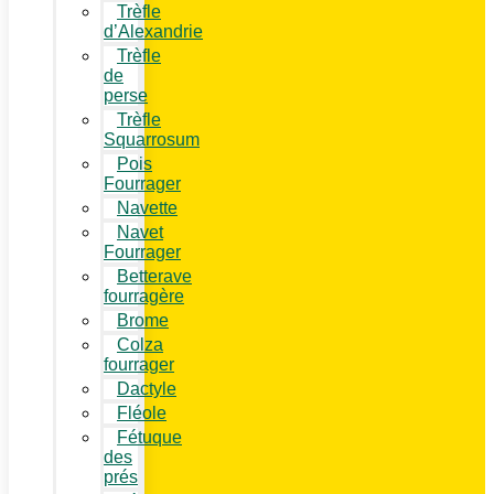
Trèfle
d’Alexandrie
Trèfle
de
perse
Trèfle
Squarrosum
Pois
Fourrager
Navette
Navet
Fourrager
Betterave
fourragère
Brome
Colza
fourrager
Dactyle
Fléole
Fétuque
des
prés