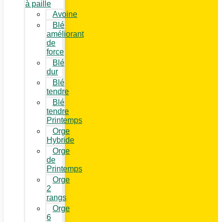
à paille
Avoine
Blé
améliorant
de
force
Blé
dur
Blé
tendre
Blé
tendre
Printemps
Orge
Hybride
Orge
de
Printemps
Orge
2
rangs
Orge
6