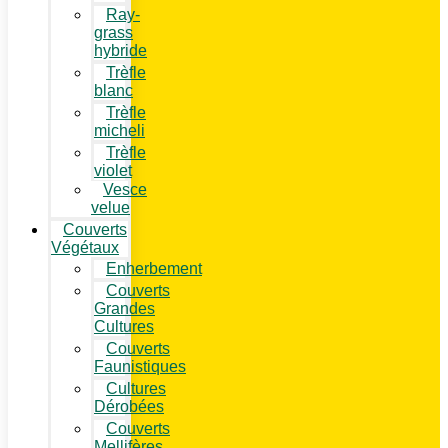
Ray-
grass
hybride
Trèfle
blanc
Trèfle
micheli
Trèfle
violet
Vesce
velue
Couverts
Végétaux
Enherbement
Couverts
Grandes
Cultures
Couverts
Faunistiques
Cultures
Dérobées
Couverts
Mellifères