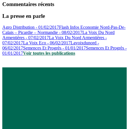
Commentaires récents
La presse en parle
Agro Distribution - 01/02/2017
Flash Infos Economie Nord-Pas-De-
Calais – Picardie – Normandie - 08/02/2017
La Voix Du Nord
Armentières - 07/02/2017
La Voix Du Nord Armentières -
07/02/2017
La Voix Eco - 06/02/2017
Lavoixdunord -
06/02/2017
Semences Et Progrès - 01/01/2017
Semences Et Progrès -
01/01/2017
Voir toutes les publications