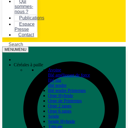
Qui
sommes-
nous ?
Publications
Espace
Presse
Contact
Search
MENU
MENU
Céréales à paille
Avoine
Blé améliorant de force
Blé dur
Blé tendre
Blé tendre Printemps
Orge Hybride
Orge de Printemps
Orge 2 rangs
Orge 6 rangs
Seigle
Seigle Hybride
Triticale