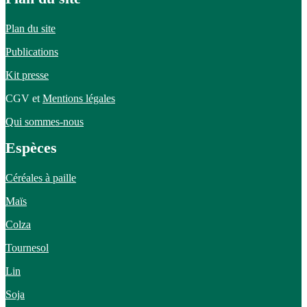
Plan du site
Publications
Kit presse
CGV et
Mentions légales
Qui sommes-nous
Espèces
Céréales à paille
Maïs
Colza
Tournesol
Lin
Soja