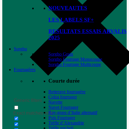
NOUVEAUTES
LES LABELS SF+
RESULTATS ESSAIS ARVALIS
2025
Sorgho
Sorgho Grain
Sorgho Fourrage Monocoupe
Sorgho Fourrage Multicoupe
Fourragères
Courte durée
Betterave fourragère
Colza fourrager
Generic filters
Navette
Navet Fourrager
Ray-grass d’Italie alternatif
Exact matches only
Pois Fourrager
Trèfle d’Alexandrie
Trèfle micheli