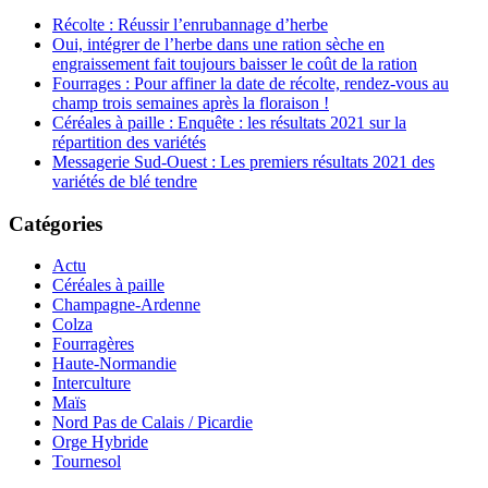
Récolte : Réussir l’enrubannage d’herbe
Oui, intégrer de l’herbe dans une ration sèche en
engraissement fait toujours baisser le coût de la ration
Fourrages : Pour affiner la date de récolte, rendez-vous au
champ trois semaines après la floraison !
Céréales à paille : Enquête : les résultats 2021 sur la
répartition des variétés
Messagerie Sud-Ouest : Les premiers résultats 2021 des
variétés de blé tendre
Catégories
Actu
Céréales à paille
Champagne-Ardenne
Colza
Fourragères
Haute-Normandie
Interculture
Maïs
Nord Pas de Calais / Picardie
Orge Hybride
Tournesol