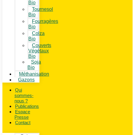
Bio
Tournesol
Bio
Fourragères
Bio
Colza
Bio
Couverts
Végétaux
Bio
Soja
Bio
Méthanisation
Gazons
Qui
sommes-
nous ?
Publications
Espace
Presse
Contact