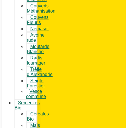
Couverts
Méthanisation
Couverts
Fleuris
Nemasol
Avoine
rude
Moutarde
Blanche
Radis
fourrager
Trèfle
d’Alexandrie
Seigle
Forestier
Vesce
commune
Semences
Bio
Céréales
Bio
Maïs