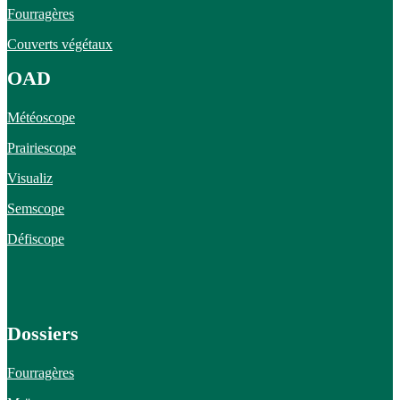
Fourragères
Couverts végétaux
OAD
Météoscope
Prairiescope
Visualiz
Semscope
Défiscope
Dossiers
Fourragères