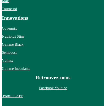
Maïs
Tournesol
Innovations
Covermix
Nutriplus Stim
Gamme Black
Semboost
V2max
Gamme Inoculants
Retrouvez-nous
Facebook
Youtube
Portail CAPP