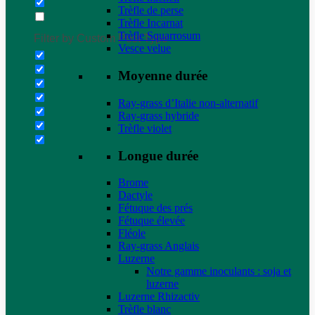
Trèfle de perse
Trèfle Incarnat
Trèfle Squarrosum
Filter by Custom Post Type
Vesce velue
Moyenne durée
Ray-grass d’Italie non-alternatif
Ray-grass hybride
Trèfle violet
Longue durée
Brome
Dactyle
Fétuque des prés
Fétuque élevée
Fléole
Ray-grass Anglais
Luzerne
Notre gamme inoculants : soja et
luzerne
Luzerne Rhizactiv
Trèfle blanc