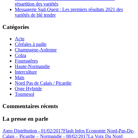
répartition des variétés
Messagerie Sud-Ouest : Les premiers résultats 2021 des
variétés de blé tendre
Catégories
Actu
Céréales à paille
Champagne-Ardenne
Colza
Fourragères
Haute-Normandie
Interculture
Maïs
Nord Pas de Calais / Picardie
Orge Hybride
Tournesol
Commentaires récents
La presse en parle
Agro Distribution - 01/02/2017
Flash Infos Economie Nord-Pas-De-
Calais – Picardie – Normandie - 08/02/2017
La Voix Du Nord