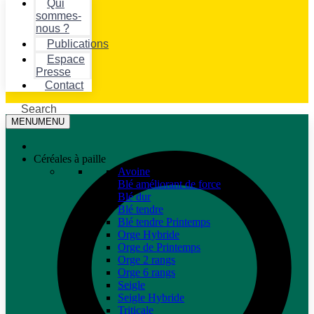
Qui
sommes-
nous ?
Publications
Espace
Presse
Contact
Search
MENU
MENU
Céréales à paille
Avoine
Blé améliorant de force
Blé dur
Blé tendre
Blé tendre Printemps
Orge Hybride
Orge de Printemps
Orge 2 rangs
Orge 6 rangs
Seigle
Seigle Hybride
Triticale