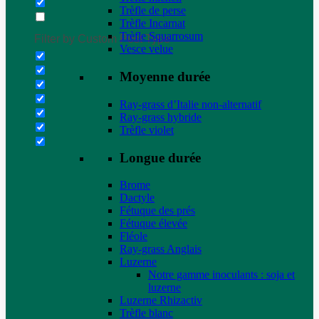
Trèfle de perse
Trèfle Incarnat
Trèfle Squarrosum
Filter by Custom Post Type
Vesce velue
Moyenne durée
Ray-grass d’Italie non-alternatif
Ray-grass hybride
Trèfle violet
Longue durée
Brome
Dactyle
Fétuque des prés
Fétuque élevée
Fléole
Ray-grass Anglais
Luzerne
Notre gamme inoculants : soja et
luzerne
Luzerne Rhizactiv
Trèfle blanc