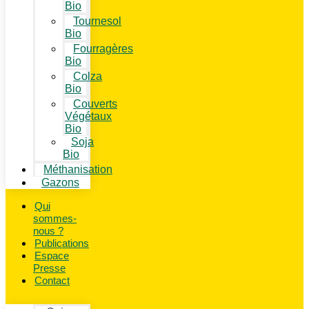
Bio
Tournesol
Bio
Fourragères
Bio
Colza
Bio
Couverts
Végétaux
Bio
Soja
Bio
Méthanisation
Gazons
Qui
sommes-
nous ?
Publications
Espace
Presse
Contact