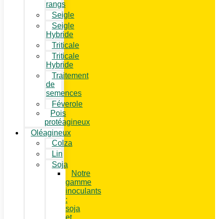
rangs
Seigle
Seigle
Hybride
Triticale
Triticale
Hybride
Traitement
de
semences
Féverole
Pois
protéagineux
Oléagineux
Colza
Lin
Soja
Notre
gamme
inoculants
:
soja
et