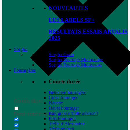
NOUVEAUTES
LES LABELS SF+
RESULTATS ESSAIS ARVALIS
2025
Sorgho
Sorgho Grain
Sorgho Fourrage Monocoupe
Sorgho Fourrage Multicoupe
Fourragères
Courte durée
Betterave fourragère
Colza fourrager
Generic filters
Navette
Navet Fourrager
Ray-grass d’Italie alternatif
Exact matches only
Pois Fourrager
Trèfle d’Alexandrie
Trèfle micheli