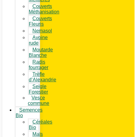
Couverts
Méthanisation
Couverts
Fleuris
Nemasol
Avoine
rude
Moutarde
Blanche
Radis
fourrager
Trèfle
d’Alexandrie
Seigle
Forestier
Vesce
commune
Semences
Bio
Céréales
Bio
Maïs