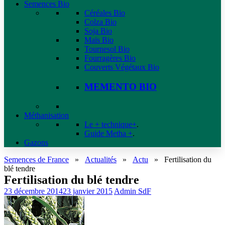
Semences Bio
Céréales Bio
Colza Bio
Soja Bio
Maïs Bio
Tournesol Bio
Fourragères Bio
Couverts Végétaux Bio
MEMENTO BIO
Méthanisation
Le + technique+
.
Guide Metha +
.
Gazons
Semences de France
»
Actualités
»
Actu
»
Fertilisation du
blé tendre
Fertilisation du blé tendre
23 décembre 2014
23 janvier 2015
Admin SdF