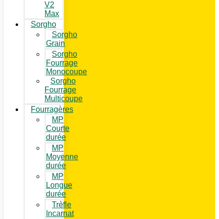
V2
Max
Sorgho
Sorgho
Grain
Sorgho
Fourrage
Monocoupe
Sorgho
Fourrage
Multicoupe
Fourragères
MP
Courte
durée
MP
Moyenne
durée
MP
Longue
durée
Trèfle
Incarnat