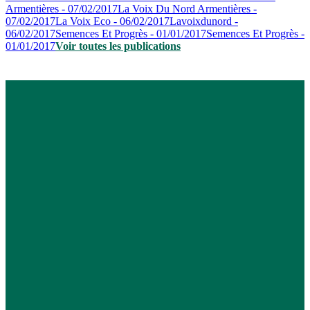
Armentières - 07/02/2017
La Voix Du Nord Armentières -
07/02/2017
La Voix Eco - 06/02/2017
Lavoixdunord -
06/02/2017
Semences Et Progrès - 01/01/2017
Semences Et Progrès -
01/01/2017
Voir toutes les publications