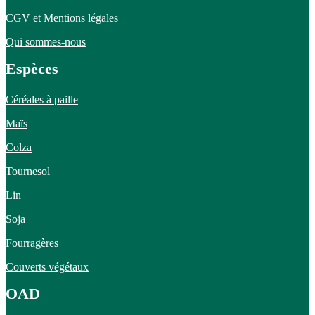
CGV et
Mentions légales
Qui sommes-nous
Espèces
Céréales à paille
Maïs
Colza
Tournesol
Lin
Soja
Fourragères
Couverts végétaux
OAD