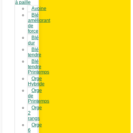
à paille
Avoine
Blé
améliorant
de
force
Blé
dur
Blé
tendre
Blé
tendre
Printemps
Orge
Hybride
Orge
de
Printemps
Orge
2
rangs
Orge
6