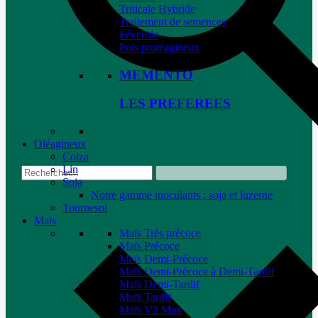
Triticale Hybride
Traitement de semences
Féverole
Pois protéagineux
MEMENTO
LES PREFEREES
Oléagineux
Colza
Lin
Soja
Notre gamme inoculants : soja et luzerne
Tournesol
Maïs
Maïs Très précoce
Maïs Précoce
Maïs Demi-Précoce
Maïs Demi-Précoce à Demi-Tardif
Maïs Demi-Tardif
Maïs Tardif
Maïs V2 Max