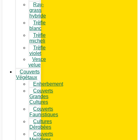
Ray-
grass
hybride
Trèfle
blanc
Trèfle
micheli
Trèfle
violet
Vesce
velue
Couverts
Végétaux
Enherbement
Couverts
Grandes
Cultures
Couverts
Faunistiques
Cultures
Dérobées
Couverts
Mellifères