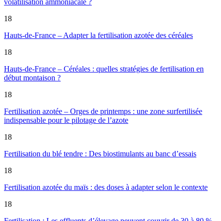
volatilisation ammoniacale ?
18
Hauts-de-France – Adapter la fertilisation azotée des céréales
18
Hauts-de-France – Céréales : quelles stratégies de fertilisation en
début montaison ?
18
Fertilisation azotée – Orges de printemps : une zone surfertilisée
indispensable pour le pilotage de l’azote
18
Fertilisation du blé tendre : Des biostimulants au banc d’essais
18
Fertilisation azotée du maïs : des doses à adapter selon le contexte
18
Fertilisation : Les effluents d’élevage peuvent couvrir de 30 à 80 %