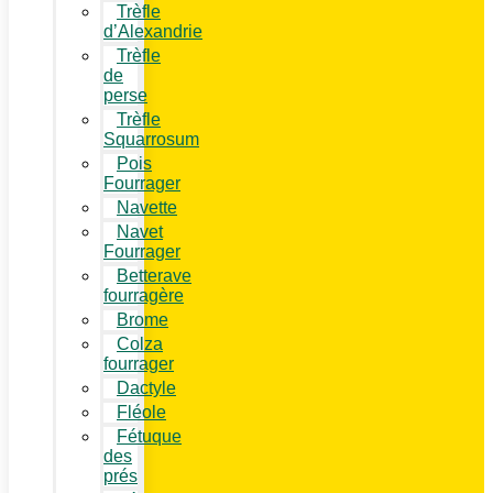
Trèfle
d’Alexandrie
Trèfle
de
perse
Trèfle
Squarrosum
Pois
Fourrager
Navette
Navet
Fourrager
Betterave
fourragère
Brome
Colza
fourrager
Dactyle
Fléole
Fétuque
des
prés