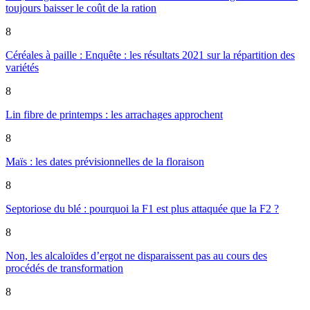
toujours baisser le coût de la ration
8
Céréales à paille : Enquête : les résultats 2021 sur la répartition des
variétés
8
Lin fibre de printemps : les arrachages approchent
8
Maïs : les dates prévisionnelles de la floraison
8
Septoriose du blé : pourquoi la F1 est plus attaquée que la F2 ?
8
Non, les alcaloïdes d’ergot ne disparaissent pas au cours des
procédés de transformation
8