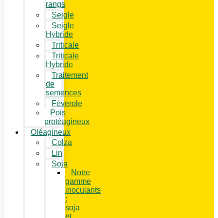
rangs
Seigle
Seigle
Hybride
Triticale
Triticale
Hybride
Traitement
de
semences
Féverole
Pois
protéagineux
Oléagineux
Colza
Lin
Soja
Notre
gamme
inoculants
:
soja
et