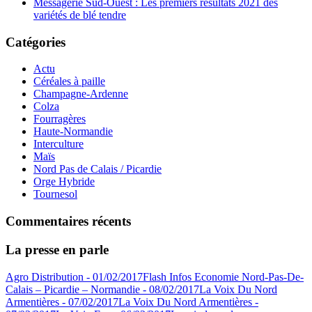
Messagerie Sud-Ouest : Les premiers résultats 2021 des
variétés de blé tendre
Catégories
Actu
Céréales à paille
Champagne-Ardenne
Colza
Fourragères
Haute-Normandie
Interculture
Maïs
Nord Pas de Calais / Picardie
Orge Hybride
Tournesol
Commentaires récents
La presse en parle
Agro Distribution - 01/02/2017
Flash Infos Economie Nord-Pas-De-
Calais – Picardie – Normandie - 08/02/2017
La Voix Du Nord
Armentières - 07/02/2017
La Voix Du Nord Armentières -