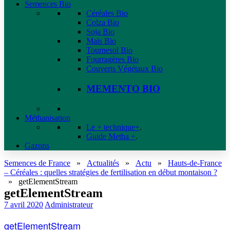
Semences Bio
Céréales Bio
Colza Bio
Soja Bio
Maïs Bio
Tournesol Bio
Fourragères Bio
Couverts Végétaux Bio
MEMENTO BIO
Méthanisation
Le + technique+
.
Guide Metha +
.
Gazons
Semences de France
»
Actualités
»
Actu
»
Hauts-de-France
– Céréales : quelles stratégies de fertilisation en début montaison ?
»
getElementStream
getElementStream
7 avril 2020
Administrateur
getElementStream