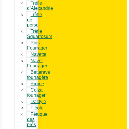
Trèfle
d’Alexandrie
Trèfle
de
perse
Trèfle
Squarrosum
Pois
Fourrager
Navette
Navet
Fourrager
Betterave
fourragère
Brome
Colza
fourrager
Dactyle
Fléole
Fétuque
des
prés