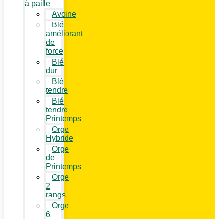
à paille
Avoine
Blé
améliorant
de
force
Blé
dur
Blé
tendre
Blé
tendre
Printemps
Orge
Hybride
Orge
de
Printemps
Orge
2
rangs
Orge
6