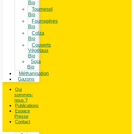
Bio
Tournesol
Bio
Fourragères
Bio
Colza
Bio
Couverts
Végétaux
Bio
Soja
Bio
Méthanisation
Gazons
Qui
sommes-
nous ?
Publications
Espace
Presse
Contact