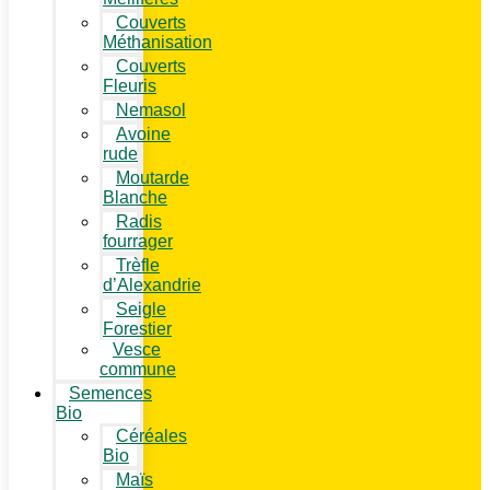
Couverts
Méthanisation
Couverts
Fleuris
Nemasol
Avoine
rude
Moutarde
Blanche
Radis
fourrager
Trèfle
d’Alexandrie
Seigle
Forestier
Vesce
commune
Semences
Bio
Céréales
Bio
Maïs