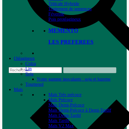
Triticale Hybride
Traitement de semences
Féverole
Pois protéagineux
MEMENTO
LES PREFEREES
Oléagineux
Colza
Lin
Soja
Notre gamme inoculants : soja et luzerne
Tournesol
Maïs
Maïs Très précoce
Maïs Précoce
Maïs Demi-Précoce
Maïs Demi-Précoce à Demi-Tardif
Maïs Demi-Tardif
Maïs Tardif
Maïs V2 Max