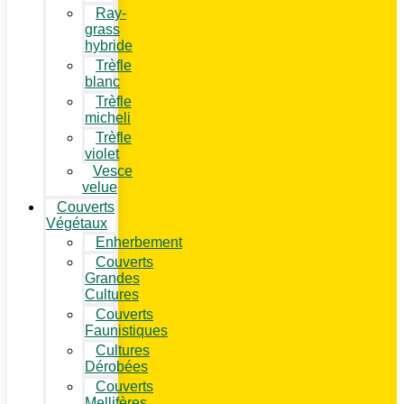
Ray-
grass
hybride
Trèfle
blanc
Trèfle
micheli
Trèfle
violet
Vesce
velue
Couverts
Végétaux
Enherbement
Couverts
Grandes
Cultures
Couverts
Faunistiques
Cultures
Dérobées
Couverts
Mellifères