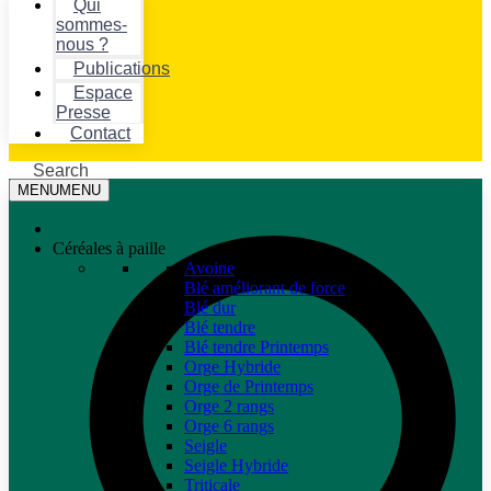
Qui
sommes-
nous ?
Publications
Espace
Presse
Contact
Search
MENU
MENU
Céréales à paille
Avoine
Blé améliorant de force
Blé dur
Blé tendre
Blé tendre Printemps
Orge Hybride
Orge de Printemps
Orge 2 rangs
Orge 6 rangs
Seigle
Seigle Hybride
Triticale