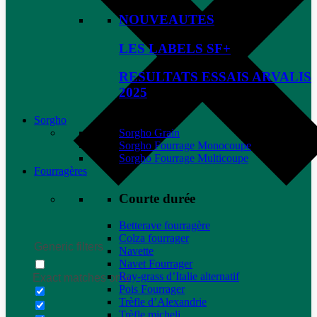
NOUVEAUTES
LES LABELS SF+
RESULTATS ESSAIS ARVALIS
2025
Sorgho
Sorgho Grain
Sorgho Fourrage Monocoupe
Sorgho Fourrage Multicoupe
Fourragères
Courte durée
Betterave fourragère
Colza fourrager
Generic filters
Navette
Navet Fourrager
Ray-grass d’Italie alternatif
Exact matches only
Pois Fourrager
Trèfle d’Alexandrie
Trèfle micheli