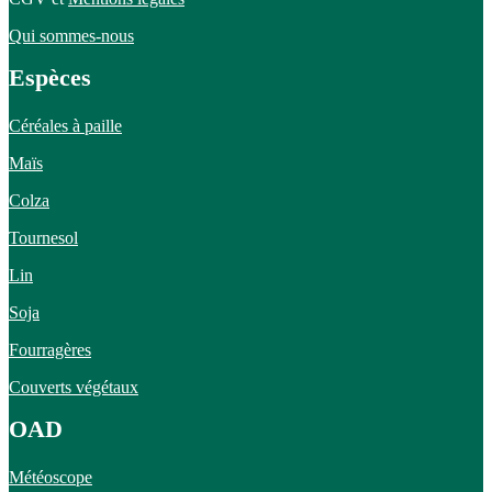
Qui sommes-nous
Espèces
Céréales à paille
Maïs
Colza
Tournesol
Lin
Soja
Fourragères
Couverts végétaux
OAD
Météoscope