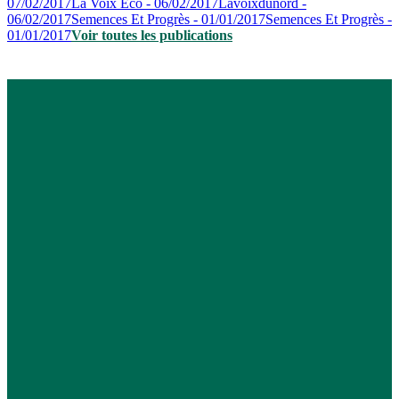
07/02/2017
La Voix Eco - 06/02/2017
Lavoixdunord -
06/02/2017
Semences Et Progrès - 01/01/2017
Semences Et Progrès -
01/01/2017
Voir toutes les publications