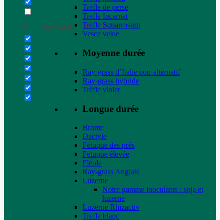
Trèfle de perse
Trèfle Incarnat
Trèfle Squarrosum
Filter by Custom Post Type
Vesce velue
Moyenne durée
Ray-grass d’Italie non-alternatif
Ray-grass hybride
Trèfle violet
Longue durée
Brome
Dactyle
Fétuque des prés
Fétuque élevée
Fléole
Ray-grass Anglais
Luzerne
Notre gamme inoculants : soja et
luzerne
Luzerne Rhizactiv
Trèfle blanc