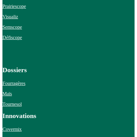
Prairiescope
Visualiz
Semscope
Défiscope
Dossiers
Fourragères
Maïs
Tournesol
Innovations
Covermix