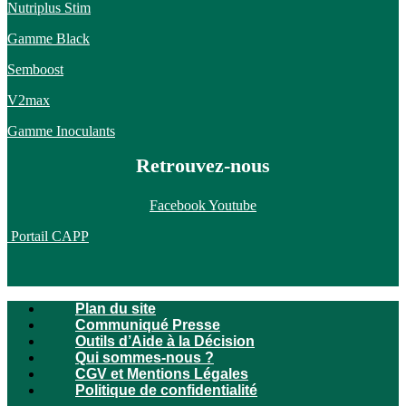
Nutriplus Stim
Gamme Black
Semboost
V2max
Gamme Inoculants
Retrouvez-nous
Facebook
Youtube
Portail CAPP
Plan du site
Communiqué Presse
Outils d’Aide à la Décision
Qui sommes-nous ?
CGV et Mentions Légales
Politique de confidentialité