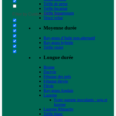
Trèfle de perse
Trèfle Incarnat
Trèfle Squarrosum
Filter by Custom Post Type
Vesce velue
Moyenne durée
Ray-grass d’Italie non-alternatif
Ray-grass hybride
Trèfle violet
Longue durée
Brome
Dactyle
Fétuque des prés
Fétuque élevée
Fléole
Ray-grass Anglais
Luzerne
Notre gamme inoculants : soja et
luzerne
Luzerne Rhizactiv
Trèfle blanc