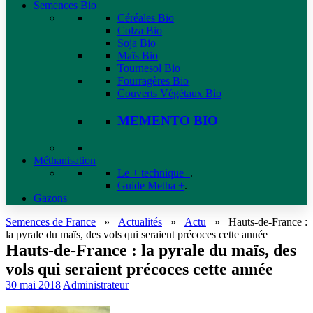
Semences Bio
Céréales Bio
Colza Bio
Soja Bio
Maïs Bio
Tournesol Bio
Fourragères Bio
Couverts Végétaux Bio
MEMENTO BIO
Méthanisation
Le + technique+
.
Guide Metha +
.
Gazons
Semences de France
»
Actualités
»
Actu
»
Hauts-de-France :
la pyrale du maïs, des vols qui seraient précoces cette année
Hauts-de-France : la pyrale du maïs, des
vols qui seraient précoces cette année
30 mai 2018
Administrateur