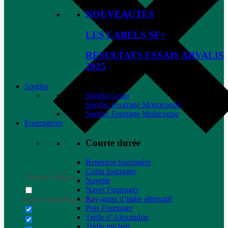
NOUVEAUTES
LES LABELS SF+
RESULTATS ESSAIS ARVALIS
2025
Sorgho
Sorgho Grain
Sorgho Fourrage Monocoupe
Sorgho Fourrage Multicoupe
Fourragères
Courte durée
Betterave fourragère
Colza fourrager
Generic filters
Navette
Navet Fourrager
Ray-grass d’Italie alternatif
Exact matches only
Pois Fourrager
Trèfle d’Alexandrie
Trèfle micheli