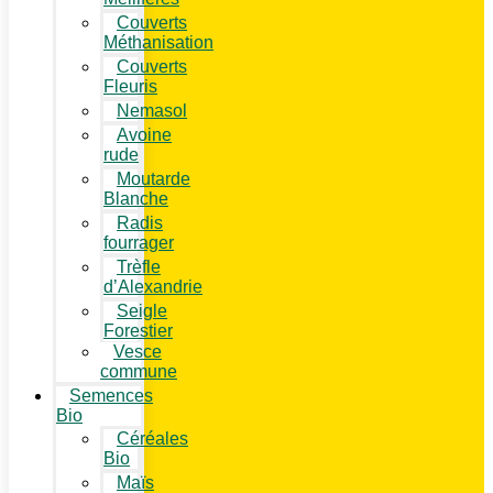
Couverts
Méthanisation
Couverts
Fleuris
Nemasol
Avoine
rude
Moutarde
Blanche
Radis
fourrager
Trèfle
d’Alexandrie
Seigle
Forestier
Vesce
commune
Semences
Bio
Céréales
Bio
Maïs