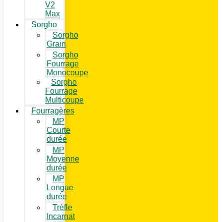
V2
Max
Sorgho
Sorgho
Grain
Sorgho
Fourrage
Monocoupe
Sorgho
Fourrage
Multicoupe
Fourragères
MP
Courte
durée
MP
Moyenne
durée
MP
Longue
durée
Trèfle
Incarnat