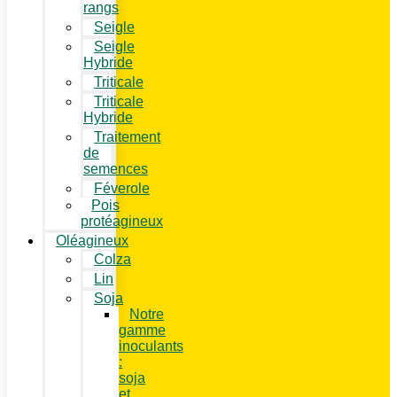
rangs
Seigle
Seigle
Hybride
Triticale
Triticale
Hybride
Traitement
de
semences
Féverole
Pois
protéagineux
Oléagineux
Colza
Lin
Soja
Notre
gamme
inoculants
:
soja
et