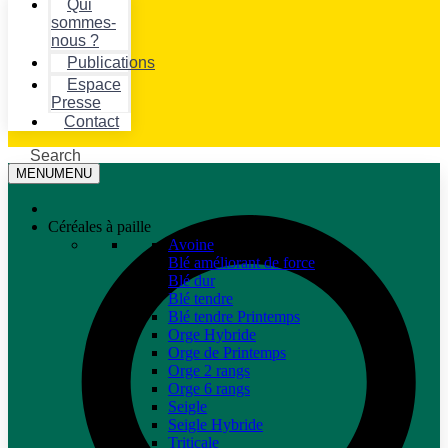
Qui
sommes-
nous ?
Publications
Espace
Presse
Contact
Search
MENU
MENU
Céréales à paille
Avoine
Blé améliorant de force
Blé dur
Blé tendre
Blé tendre Printemps
Orge Hybride
Orge de Printemps
Orge 2 rangs
Orge 6 rangs
Seigle
Seigle Hybride
Triticale