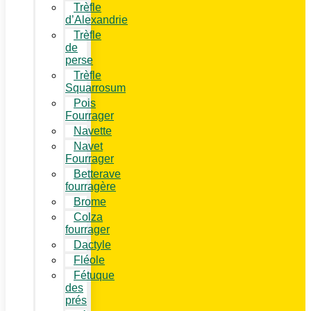
Trèfle
d’Alexandrie
Trèfle
de
perse
Trèfle
Squarrosum
Pois
Fourrager
Navette
Navet
Fourrager
Betterave
fourragère
Brome
Colza
fourrager
Dactyle
Fléole
Fétuque
des
prés