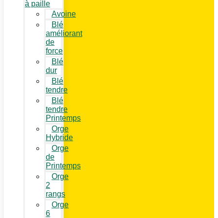
à paille
Avoine
Blé
améliorant
de
force
Blé
dur
Blé
tendre
Blé
tendre
Printemps
Orge
Hybride
Orge
de
Printemps
Orge
2
rangs
Orge
6