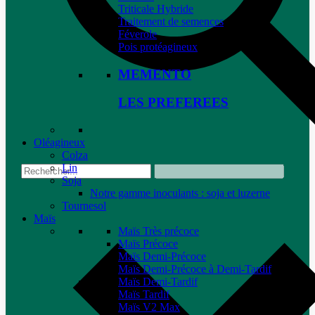
Triticale Hybride
Traitement de semences
Féverole
Pois protéagineux
MEMENTO
LES PREFEREES
Oléagineux
Colza
Lin
Soja
Notre gamme inoculants : soja et luzerne
Tournesol
Maïs
Maïs Très précoce
Maïs Précoce
Maïs Demi-Précoce
Maïs Demi-Précoce à Demi-Tardif
Maïs Demi-Tardif
Maïs Tardif
Maïs V2 Max