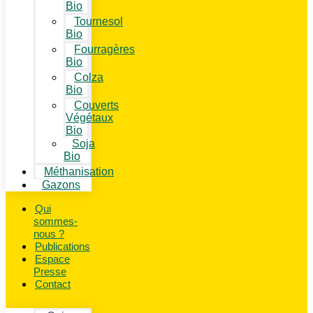
Bio
Tournesol
Bio
Fourragères
Bio
Colza
Bio
Couverts
Végétaux
Bio
Soja
Bio
Méthanisation
Gazons
Qui
sommes-
nous ?
Publications
Espace
Presse
Contact