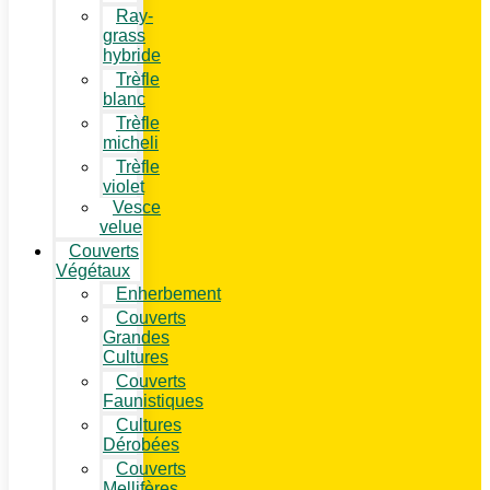
Ray-
grass
hybride
Trèfle
blanc
Trèfle
micheli
Trèfle
violet
Vesce
velue
Couverts
Végétaux
Enherbement
Couverts
Grandes
Cultures
Couverts
Faunistiques
Cultures
Dérobées
Couverts
Mellifères