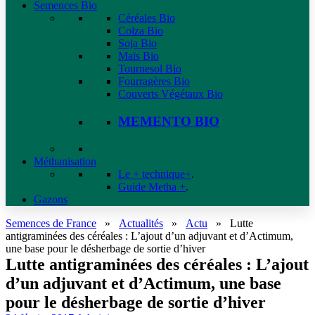
Semences Bio
Céréales Bio
Colza Bio
Soja Bio
Maïs Bio
Tournesol Bio
Fourragères Bio
Couverts Végétaux Bio
MEMENTO BIO
Méthanisation
Le + technique+
.
Guide Metha +
.
Gazons
Semences de France
»
Actualités
»
Actu
»
Lutte
antigraminées des céréales : L’ajout d’un adjuvant et d’Actimum,
une base pour le désherbage de sortie d’hiver
Lutte antigraminées des céréales : L’ajout
d’un adjuvant et d’Actimum, une base
pour le désherbage de sortie d’hiver