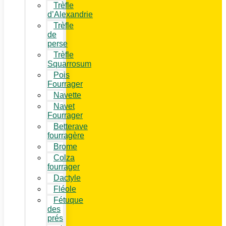
Trèfle
d’Alexandrie
Trèfle
de
perse
Trèfle
Squarrosum
Pois
Fourrager
Navette
Navet
Fourrager
Betterave
fourragère
Brome
Colza
fourrager
Dactyle
Fléole
Fétuque
des
prés