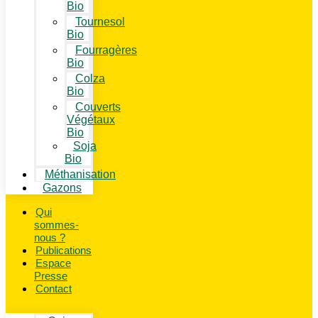
Bio
Tournesol
Bio
Fourragères
Bio
Colza
Bio
Couverts
Végétaux
Bio
Soja
Bio
Méthanisation
Gazons
Qui
sommes-
nous ?
Publications
Espace
Presse
Contact