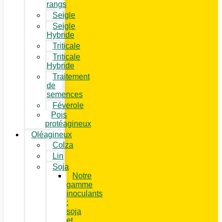
rangs
Seigle
Seigle
Hybride
Triticale
Triticale
Hybride
Traitement
de
semences
Féverole
Pois
protéagineux
Oléagineux
Colza
Lin
Soja
Notre
gamme
inoculants
:
soja
et