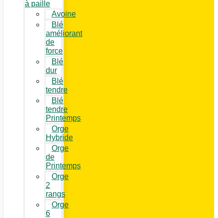
à paille
Avoine
Blé
améliorant
de
force
Blé
dur
Blé
tendre
Blé
tendre
Printemps
Orge
Hybride
Orge
de
Printemps
Orge
2
rangs
Orge
6