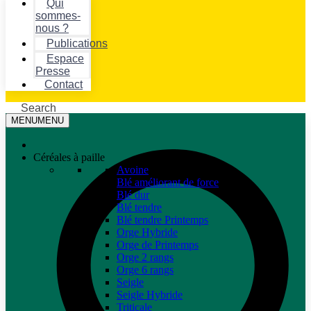
Qui
sommes-
nous ?
Publications
Espace
Presse
Contact
Search
MENU
MENU
Céréales à paille
Avoine
Blé améliorant de force
Blé dur
Blé tendre
Blé tendre Printemps
Orge Hybride
Orge de Printemps
Orge 2 rangs
Orge 6 rangs
Seigle
Seigle Hybride
Triticale