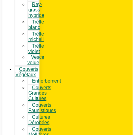
Ray-
grass
hybride
Trèfle
blanc
Trèfle
micheli
Trèfle
violet
Vesce
velue
Couverts
Végétaux
Enherbement
Couverts
Grandes
Cultures
Couverts
Faunistiques
Cultures
Dérobées
Couverts
Mellifères