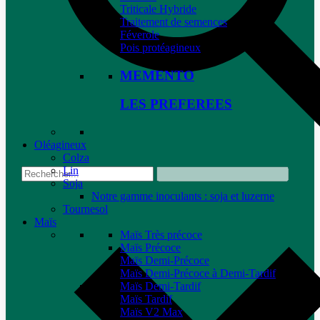
Triticale Hybride
Traitement de semences
Féverole
Pois protéagineux
MEMENTO
LES PREFEREES
Oléagineux
Colza
Lin
Soja
Notre gamme inoculants : soja et luzerne
Tournesol
Maïs
Maïs Très précoce
Maïs Précoce
Maïs Demi-Précoce
Maïs Demi-Précoce à Demi-Tardif
Maïs Demi-Tardif
Maïs Tardif
Maïs V2 Max