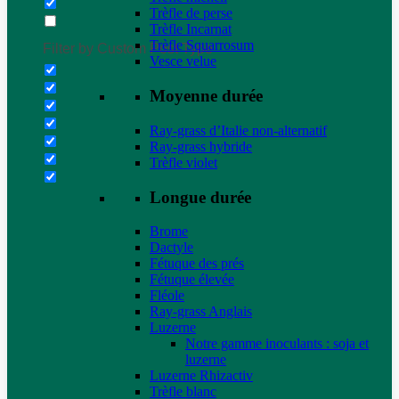
Trèfle de perse
Trèfle Incarnat
Trèfle Squarrosum
Filter by Custom Post Type
Vesce velue
Moyenne durée
Ray-grass d’Italie non-alternatif
Ray-grass hybride
Trèfle violet
Longue durée
Brome
Dactyle
Fétuque des prés
Fétuque élevée
Fléole
Ray-grass Anglais
Luzerne
Notre gamme inoculants : soja et
luzerne
Luzerne Rhizactiv
Trèfle blanc