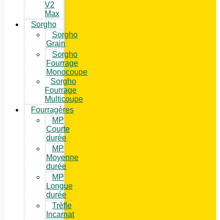
V2
Max
Sorgho
Sorgho
Grain
Sorgho
Fourrage
Monocoupe
Sorgho
Fourrage
Multicoupe
Fourragères
MP
Courte
durée
MP
Moyenne
durée
MP
Longue
durée
Trèfle
Incarnat