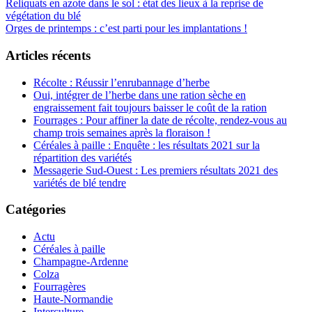
Post
Reliquats en azote dans le sol : état des lieux à la reprise de
végétation du blé
navigation
Orges de printemps : c’est parti pour les implantations !
Articles récents
Récolte : Réussir l’enrubannage d’herbe
Oui, intégrer de l’herbe dans une ration sèche en
engraissement fait toujours baisser le coût de la ration
Fourrages : Pour affiner la date de récolte, rendez-vous au
champ trois semaines après la floraison !
Céréales à paille : Enquête : les résultats 2021 sur la
répartition des variétés
Messagerie Sud-Ouest : Les premiers résultats 2021 des
variétés de blé tendre
Catégories
Actu
Céréales à paille
Champagne-Ardenne
Colza
Fourragères
Haute-Normandie
Interculture