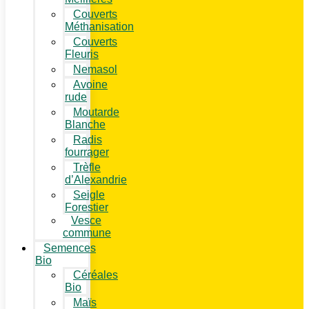
Couverts
Méthanisation
Couverts
Fleuris
Nemasol
Avoine
rude
Moutarde
Blanche
Radis
fourrager
Trèfle
d’Alexandrie
Seigle
Forestier
Vesce
commune
Semences
Bio
Céréales
Bio
Maïs