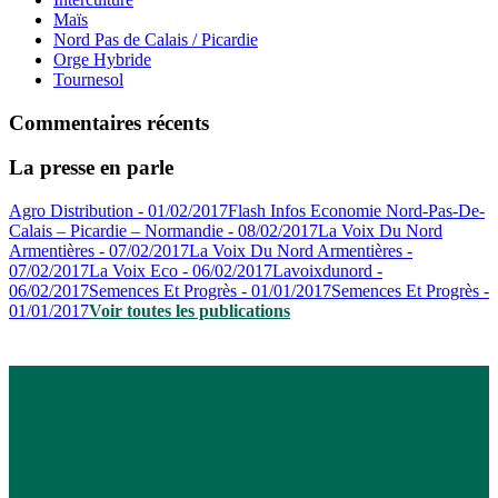
Maïs
Nord Pas de Calais / Picardie
Orge Hybride
Tournesol
Commentaires récents
La presse en parle
Agro Distribution - 01/02/2017
Flash Infos Economie Nord-Pas-De-
Calais – Picardie – Normandie - 08/02/2017
La Voix Du Nord
Armentières - 07/02/2017
La Voix Du Nord Armentières -
07/02/2017
La Voix Eco - 06/02/2017
Lavoixdunord -
06/02/2017
Semences Et Progrès - 01/01/2017
Semences Et Progrès -
01/01/2017
Voir toutes les publications