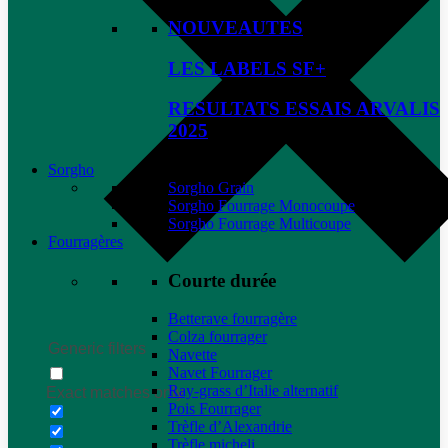
NOUVEAUTES
LES LABELS SF+
RESULTATS ESSAIS ARVALIS
2025
Sorgho
Sorgho Grain
Sorgho Fourrage Monocoupe
Sorgho Fourrage Multicoupe
Fourragères
Courte durée
Betterave fourragère
Colza fourrager
Generic filters
Navette
Navet Fourrager
Ray-grass d’Italie alternatif
Exact matches only
Pois Fourrager
Trèfle d’Alexandrie
Trèfle micheli