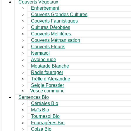
Couverts Végétaux
Enherbement
Couverts Grandes Cultures
Couverts Faunistiques
Cultures Dérobées
Couverts Mellifères
Couverts Méthanisation
Couverts Fleuris
Nemasol
Avoine rude
Moutarde Blanche
Radis fourrager
Trèfle d’Alexandrie
Seigle Forestier
Vesce commune
Semences Bio
Céréales Bio
Maïs Bio
Tournesol Bio
Fourragères Bio
Colza Bio