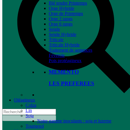
Blé tendre Printemps
Orge Hybride
Orge de Printemps
Orge 2 rangs
Orge 6 rangs
Seigle
Seigle Hybride
Triticale
Triticale Hybride
Traitement de semences
Féverole
Pois protéagineux
MEMENTO
LES PREFEREES
Oléagineux
Colza
Lin
Soja
Notre gamme inoculants : soja et luzerne
Tournesol