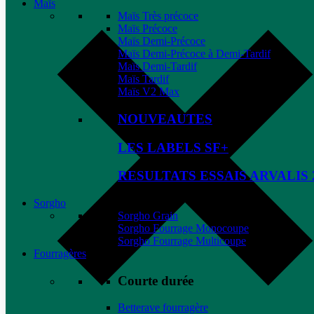
Maïs
Maïs Très précoce
Maïs Précoce
Maïs Demi-Précoce
Maïs Demi-Précoce à Demi-Tardif
Maïs Demi-Tardif
Maïs Tardif
Maïs V2 Max
NOUVEAUTES
LES LABELS SF+
RESULTATS ESSAIS ARVALIS 
Sorgho
Sorgho Grain
Sorgho Fourrage Monocoupe
Sorgho Fourrage Multicoupe
Fourragères
Courte durée
Betterave fourragère