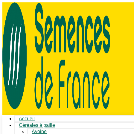
Accueil
Céréales à paille
Avoine