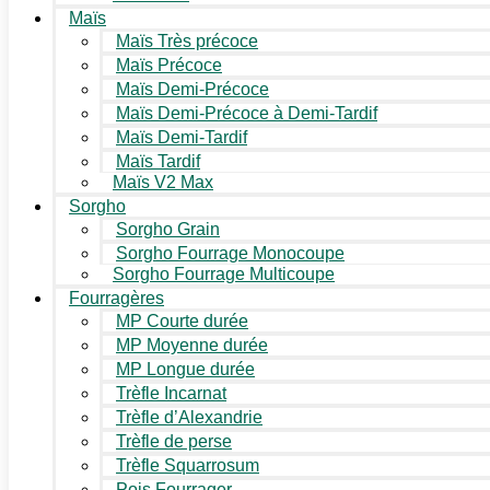
Maïs
Maïs Très précoce
Maïs Précoce
Maïs Demi-Précoce
Maïs Demi-Précoce à Demi-Tardif
Maïs Demi-Tardif
Maïs Tardif
Maïs V2 Max
Sorgho
Sorgho Grain
Sorgho Fourrage Monocoupe
Sorgho Fourrage Multicoupe
Fourragères
MP Courte durée
MP Moyenne durée
MP Longue durée
Trèfle Incarnat
Trèfle d’Alexandrie
Trèfle de perse
Trèfle Squarrosum
Pois Fourrager