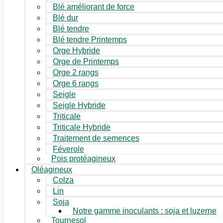
Blé améliorant de force
Blé dur
Blé tendre
Blé tendre Printemps
Orge Hybride
Orge de Printemps
Orge 2 rangs
Orge 6 rangs
Seigle
Seigle Hybride
Triticale
Triticale Hybride
Traitement de semences
Féverole
Pois protéagineux
Oléagineux
Colza
Lin
Soja
Notre gamme inoculants : soja et luzerne
Tournesol