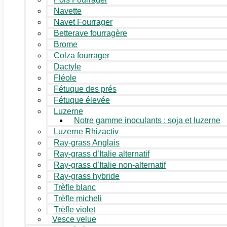
Navette
Navet Fourrager
Betterave fourragère
Brome
Colza fourrager
Dactyle
Fléole
Fétuque des prés
Fétuque élevée
Luzerne
Notre gamme inoculants : soja et luzerne
Luzerne Rhizactiv
Ray-grass Anglais
Ray-grass d’Italie alternatif
Ray-grass d’Italie non-alternatif
Ray-grass hybride
Trèfle blanc
Trèfle micheli
Trèfle violet
Vesce velue