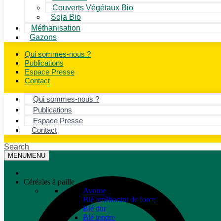
Couverts Végétaux Bio
Soja Bio
Méthanisation
Gazons
Qui sommes-nous ?
Publications
Espace Presse
Contact
Qui sommes-nous ?
Publications
Espace Presse
Contact
Search
MENU
MENU
Céréales à paille
Avoine
Blé améliorant de force
Blé dur
Blé tendre