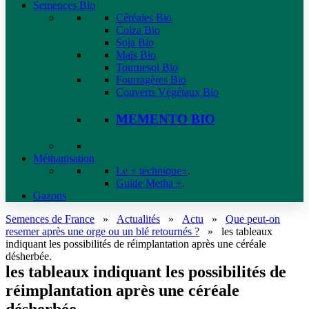
Semences Bio
Céréales Bio
Colza Bio
Soja Bio
Maïs Bio
Tournesol Bio
Fourragères Bio
Couverts Végétaux Bio
MEMENTO BIO
Méthanisation
Le + technique+
.
Guide Metha +
.
Gazons
Semences de France
»
Actualités
»
Actu
»
Que peut-on
resemer après une orge ou un blé retournés ?
»
les tableaux
indiquant les possibilités de réimplantation après une céréale
désherbée.
les tableaux indiquant les possibilités de
réimplantation après une céréale
désherbée.