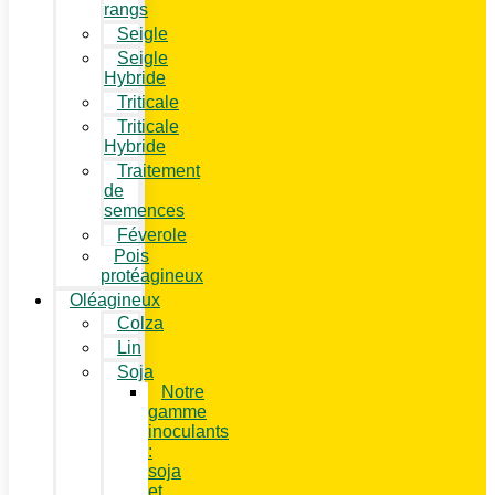
rangs
Seigle
Seigle
Hybride
Triticale
Triticale
Hybride
Traitement
de
semences
Féverole
Pois
protéagineux
Oléagineux
Colza
Lin
Soja
Notre
gamme
inoculants
:
soja
et