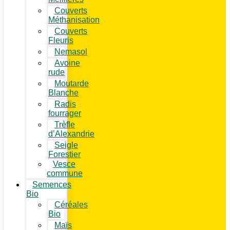
Couverts
Méthanisation
Couverts
Fleuris
Nemasol
Avoine
rude
Moutarde
Blanche
Radis
fourrager
Trèfle
d’Alexandrie
Seigle
Forestier
Vesce
commune
Semences
Bio
Céréales
Bio
Maïs