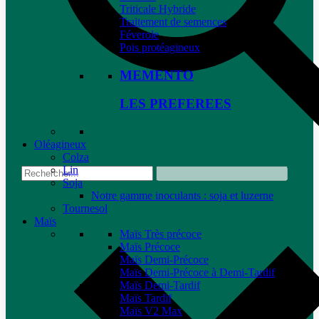
Triticale Hybride
Traitement de semences
Féverole
Pois protéagineux
MEMENTO
LES PREFEREES
Oléagineux
Colza
Lin
Soja
Notre gamme inoculants : soja et luzerne
Tournesol
Maïs
Maïs Très précoce
Maïs Précoce
Maïs Demi-Précoce
Maïs Demi-Précoce à Demi-Tardif
Maïs Demi-Tardif
Maïs Tardif
Maïs V2 Max