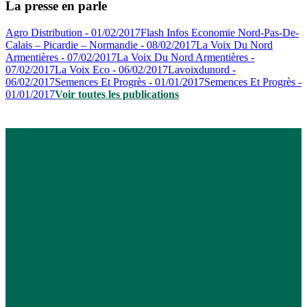
La presse en parle
Agro Distribution - 01/02/2017
Flash Infos Economie Nord-Pas-De-
Calais – Picardie – Normandie - 08/02/2017
La Voix Du Nord
Armentières - 07/02/2017
La Voix Du Nord Armentières -
07/02/2017
La Voix Eco - 06/02/2017
Lavoixdunord -
06/02/2017
Semences Et Progrès - 01/01/2017
Semences Et Progrès -
01/01/2017
Voir toutes les publications