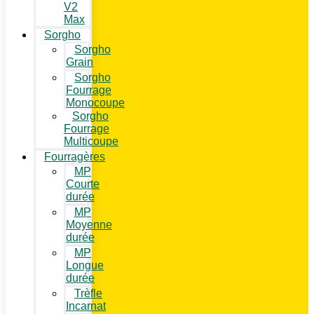
V2
Max
Sorgho
Sorgho
Grain
Sorgho
Fourrage
Monocoupe
Sorgho
Fourrage
Multicoupe
Fourragères
MP
Courte
durée
MP
Moyenne
durée
MP
Longue
durée
Trèfle
Incarnat