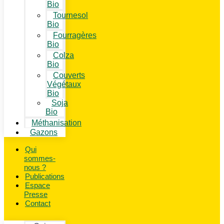
Bio
Tournesol
Bio
Fourragères
Bio
Colza
Bio
Couverts
Végétaux
Bio
Soja
Bio
Méthanisation
Gazons
Qui
sommes-
nous ?
Publications
Espace
Presse
Contact