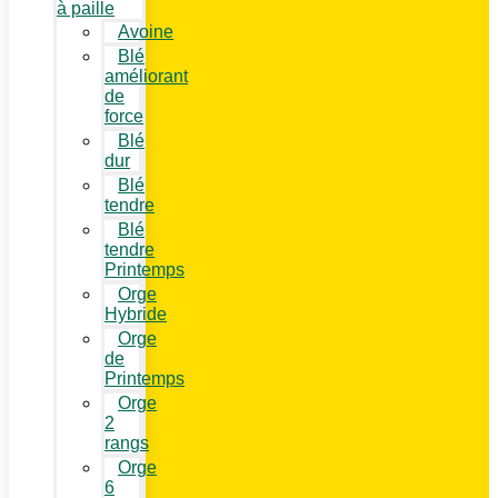
à paille
Avoine
Blé
améliorant
de
force
Blé
dur
Blé
tendre
Blé
tendre
Printemps
Orge
Hybride
Orge
de
Printemps
Orge
2
rangs
Orge
6