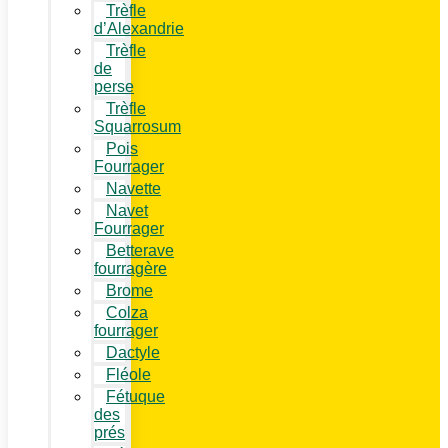
Trèfle
d’Alexandrie
Trèfle
de
perse
Trèfle
Squarrosum
Pois
Fourrager
Navette
Navet
Fourrager
Betterave
fourragère
Brome
Colza
fourrager
Dactyle
Fléole
Fétuque
des
prés