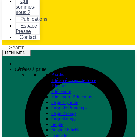
Qui
sommes-
nous ?
Publications
Espace
Presse
Contact
Search
MENU
MENU
Céréales à paille
Avoine
Blé améliorant de force
Blé dur
Blé tendre
Blé tendre Printemps
Orge Hybride
Orge de Printemps
Orge 2 rangs
Orge 6 rangs
Seigle
Seigle Hybride
Triticale