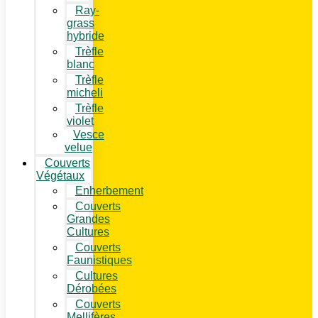
Ray-
grass
hybride
Trèfle
blanc
Trèfle
micheli
Trèfle
violet
Vesce
velue
Couverts
Végétaux
Enherbement
Couverts
Grandes
Cultures
Couverts
Faunistiques
Cultures
Dérobées
Couverts
Mellifères