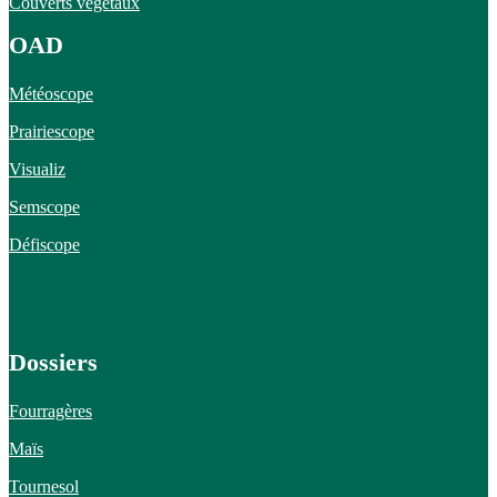
Couverts végétaux
OAD
Météoscope
Prairiescope
Visualiz
Semscope
Défiscope
Dossiers
Fourragères
Maïs
Tournesol