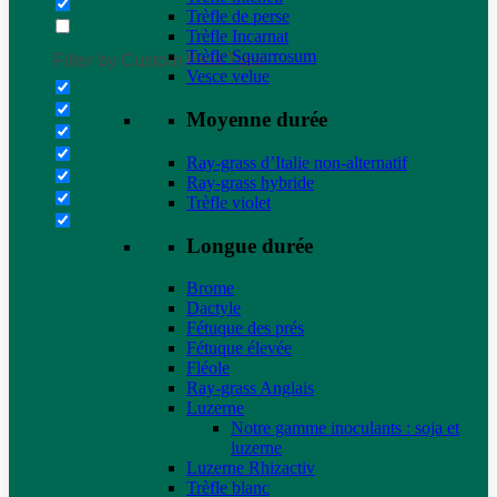
Trèfle de perse
Trèfle Incarnat
Trèfle Squarrosum
Filter by Custom Post Type
Vesce velue
Moyenne durée
Ray-grass d’Italie non-alternatif
Ray-grass hybride
Trèfle violet
Longue durée
Brome
Dactyle
Fétuque des prés
Fétuque élevée
Fléole
Ray-grass Anglais
Luzerne
Notre gamme inoculants : soja et
luzerne
Luzerne Rhizactiv
Trèfle blanc