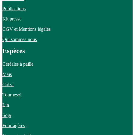
Publications
Kit presse
CGV et
Mentions légales
Qui sommes-nous
Espèces
Céréales à paille
Maïs
Colza
Tournesol
Lin
Soja
Fourragères