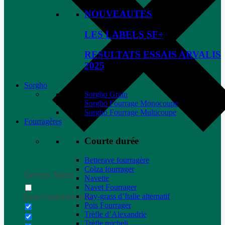
NOUVEAUTES
LES LABELS SF+
RESULTATS ESSAIS ARVALIS
2025
Sorgho
Sorgho Grain
Sorgho Fourrage Monocoupe
Sorgho Fourrage Multicoupe
Fourragères
Courte durée
Betterave fourragère
Colza fourrager
Generic filters
Navette
Navet Fourrager
Ray-grass d’Italie alternatif
Exact matches only
Pois Fourrager
Trèfle d’Alexandrie
Trèfle micheli