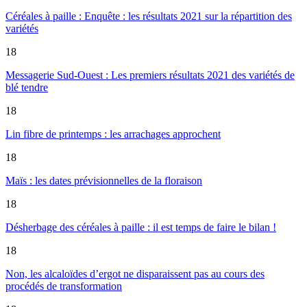
Céréales à paille : Enquête : les résultats 2021 sur la répartition des
variétés
18
Messagerie Sud-Ouest : Les premiers résultats 2021 des variétés de
blé tendre
18
Lin fibre de printemps : les arrachages approchent
18
Maïs : les dates prévisionnelles de la floraison
18
Désherbage des céréales à paille : il est temps de faire le bilan !
18
Non, les alcaloïdes d’ergot ne disparaissent pas au cours des
procédés de transformation