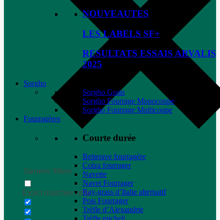
NOUVEAUTES
LES LABELS SF+
RESULTATS ESSAIS ARVALIS
2025
Sorgho
Sorgho Grain
Sorgho Fourrage Monocoupe
Sorgho Fourrage Multicoupe
Fourragères
Courte durée
Betterave fourragère
Colza fourrager
Generic filters
Navette
Navet Fourrager
Ray-grass d’Italie alternatif
Exact matches only
Pois Fourrager
Trèfle d’Alexandrie
Trèfle micheli