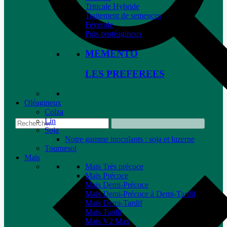
Triticale Hybride
Traitement de semences
Féverole
Pois protéagineux
MEMENTO
LES PREFEREES
Oléagineux
Colza
Lin
Soja
Notre gamme inoculants : soja et luzerne
Tournesol
Maïs
Maïs Très précoce
Maïs Précoce
Maïs Demi-Précoce
Maïs Demi-Précoce à Demi-Tardif
Maïs Demi-Tardif
Maïs Tardif
Maïs V2 Max