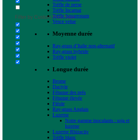
Trèfle de perse
Trèfle Incarnat
Trèfle Squarrosum
Filter by Custom Post Type
Vesce velue
Moyenne durée
Ray-grass d’Italie non-alternatif
Ray-grass hybride
Trèfle violet
Longue durée
Brome
Dactyle
Fétuque des prés
Fétuque élevée
Fléole
Ray-grass Anglais
Luzerne
Notre gamme inoculants : soja et
luzerne
Luzerne Rhizactiv
Trèfle blanc