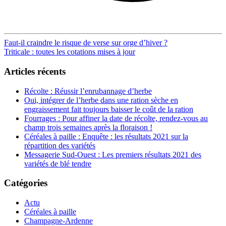
Post
Faut-il craindre le risque de verse sur orge d’hiver ?
Triticale : toutes les cotations mises à jour
navigation
Articles récents
Récolte : Réussir l’enrubannage d’herbe
Oui, intégrer de l’herbe dans une ration sèche en
engraissement fait toujours baisser le coût de la ration
Fourrages : Pour affiner la date de récolte, rendez-vous au
champ trois semaines après la floraison !
Céréales à paille : Enquête : les résultats 2021 sur la
répartition des variétés
Messagerie Sud-Ouest : Les premiers résultats 2021 des
variétés de blé tendre
Catégories
Actu
Céréales à paille
Champagne-Ardenne