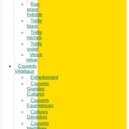
Ray-
grass
hybride
Trèfle
blanc
Trèfle
micheli
Trèfle
violet
Vesce
velue
Couverts
Végétaux
Enherbement
Couverts
Grandes
Cultures
Couverts
Faunistiques
Cultures
Dérobées
Couverts
Mellifères