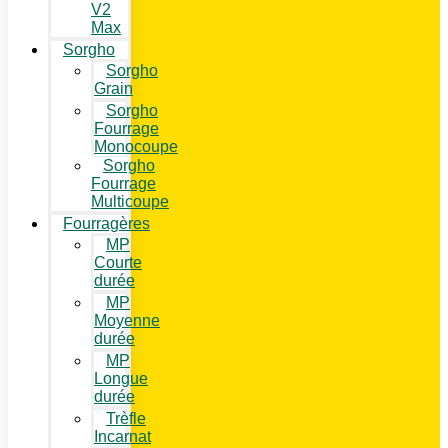
V2
Max
Sorgho
Sorgho
Grain
Sorgho
Fourrage
Monocoupe
Sorgho
Fourrage
Multicoupe
Fourragères
MP
Courte
durée
MP
Moyenne
durée
MP
Longue
durée
Trèfle
Incarnat