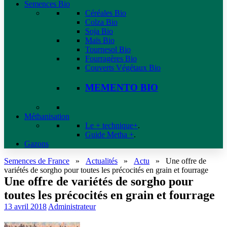
Semences Bio
Céréales Bio
Colza Bio
Soja Bio
Maïs Bio
Tournesol Bio
Fourragères Bio
Couverts Végétaux Bio
MEMENTO BIO
Méthanisation
Le + technique+
.
Guide Metha +
.
Gazons
Semences de France
»
Actualités
»
Actu
»
Une offre de
variétés de sorgho pour toutes les précocités en grain et fourrage
Une offre de variétés de sorgho pour
toutes les précocités en grain et fourrage
13 avril 2018
Administrateur