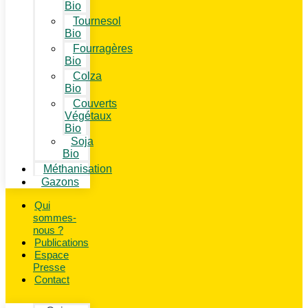
Bio
Tournesol
Bio
Fourragères
Bio
Colza
Bio
Couverts
Végétaux
Bio
Soja
Bio
Méthanisation
Gazons
Qui
sommes-
nous ?
Publications
Espace
Presse
Contact