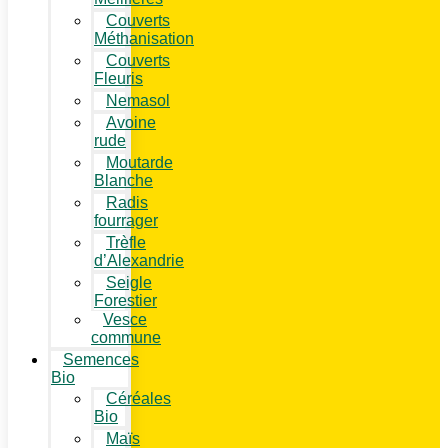
Couverts
Méthanisation
Couverts
Fleuris
Nemasol
Avoine
rude
Moutarde
Blanche
Radis
fourrager
Trèfle
d’Alexandrie
Seigle
Forestier
Vesce
commune
Semences
Bio
Céréales
Bio
Maïs