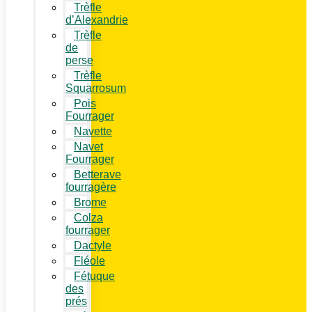
Trèfle
d’Alexandrie
Trèfle
de
perse
Trèfle
Squarrosum
Pois
Fourrager
Navette
Navet
Fourrager
Betterave
fourragère
Brome
Colza
fourrager
Dactyle
Fléole
Fétuque
des
prés