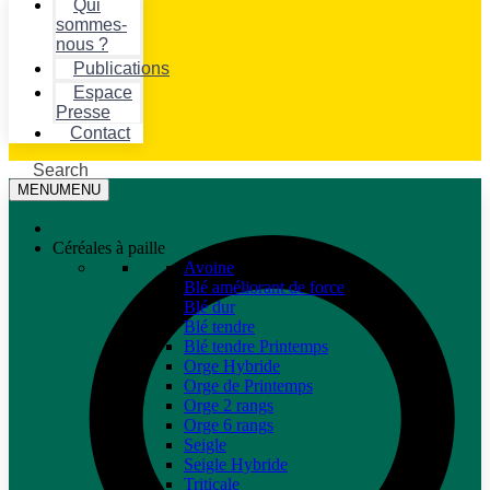
Qui
sommes-
nous ?
Publications
Espace
Presse
Contact
Search
MENU
MENU
Céréales à paille
Avoine
Blé améliorant de force
Blé dur
Blé tendre
Blé tendre Printemps
Orge Hybride
Orge de Printemps
Orge 2 rangs
Orge 6 rangs
Seigle
Seigle Hybride
Triticale