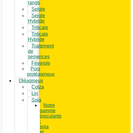
rangs
Seigle
Seigle
Hybride
Triticale
Triticale
Hybride
Traitement
de
semences
Féverole
Pois
protéagineux
Oléagineux
Colza
Lin
Soja
Notre
gamme
inoculants
:
soja
et