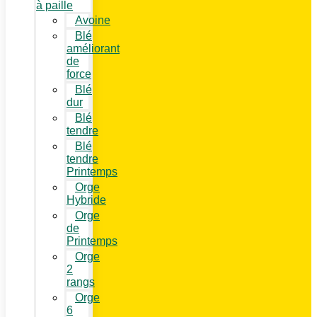
à paille
Avoine
Blé
améliorant
de
force
Blé
dur
Blé
tendre
Blé
tendre
Printemps
Orge
Hybride
Orge
de
Printemps
Orge
2
rangs
Orge
6