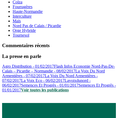
Colza
Fourragères
Haute-Normandie
Interculture
Maïs
Nord Pas de Calais / Picardie
Orge Hybride
Tournesol
Commentaires récents
La presse en parle
Agro Distribution - 01/02/2017
Flash Infos Economie Nord-Pas-De-
Calais – Picardie – Normandie - 08/02/2017
La Voix Du Nord
Armentières - 07/02/2017
La Voix Du Nord Armentières -
07/02/2017
La Voix Eco - 06/02/2017
Lavoixdunord -
06/02/2017
Semences Et Progrès - 01/01/2017
Semences Et Progrès -
01/01/2017
Voir toutes les publications