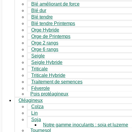
Blé améliorant de force
Blé dur
Blé tendre
Blé tendre Printemps
Orge Hybride
Orge de Printemps
Orge 2 rangs
Orge 6 rangs
Seigle
Seigle Hybride
Triticale
Triticale Hybride
Traitement de semences
Féverole
Pois protéagineux
Oléagineux
Colza
Lin
Soja
Notre gamme inoculants : soja et luzerne
Tournesol