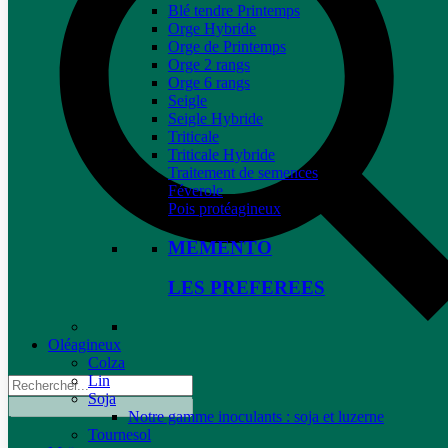
Blé tendre Printemps
Orge Hybride
Orge de Printemps
Orge 2 rangs
Orge 6 rangs
Seigle
Seigle Hybride
Triticale
Triticale Hybride
Traitement de semences
Féverole
Pois protéagineux
MEMENTO
LES PREFEREES
Oléagineux
Colza
Lin
Soja
Notre gamme inoculants : soja et luzerne
Tournesol