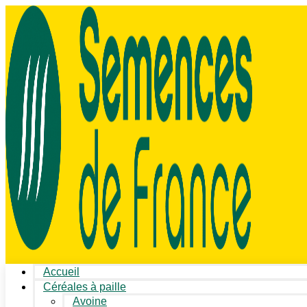
Accueil
Céréales à paille
Avoine