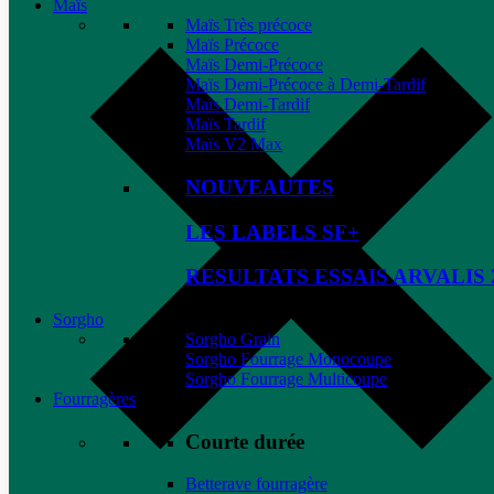
Maïs
Maïs Très précoce
Maïs Précoce
Maïs Demi-Précoce
Maïs Demi-Précoce à Demi-Tardif
Maïs Demi-Tardif
Maïs Tardif
Maïs V2 Max
NOUVEAUTES
LES LABELS SF+
RESULTATS ESSAIS ARVALIS 
Sorgho
Sorgho Grain
Sorgho Fourrage Monocoupe
Sorgho Fourrage Multicoupe
Fourragères
Courte durée
Betterave fourragère