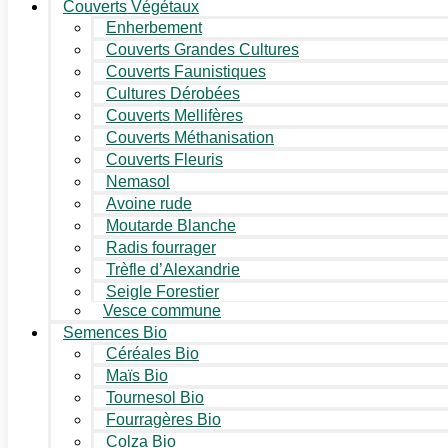
Couverts Végétaux
Enherbement
Couverts Grandes Cultures
Couverts Faunistiques
Cultures Dérobées
Couverts Mellifères
Couverts Méthanisation
Couverts Fleuris
Nemasol
Avoine rude
Moutarde Blanche
Radis fourrager
Trèfle d’Alexandrie
Seigle Forestier
Vesce commune
Semences Bio
Céréales Bio
Maïs Bio
Tournesol Bio
Fourragères Bio
Colza Bio