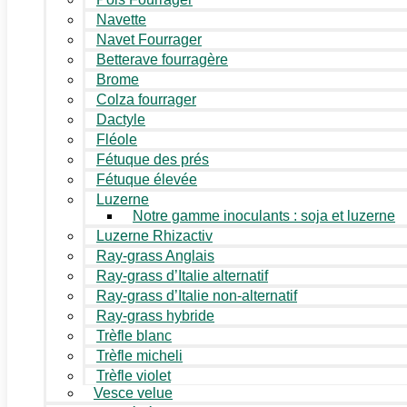
Navette
Navet Fourrager
Betterave fourragère
Brome
Colza fourrager
Dactyle
Fléole
Fétuque des prés
Fétuque élevée
Luzerne
Notre gamme inoculants : soja et luzerne
Luzerne Rhizactiv
Ray-grass Anglais
Ray-grass d’Italie alternatif
Ray-grass d’Italie non-alternatif
Ray-grass hybride
Trèfle blanc
Trèfle micheli
Trèfle violet
Vesce velue