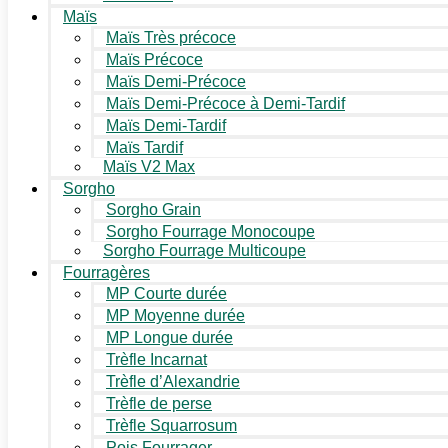
Maïs
Maïs Très précoce
Maïs Précoce
Maïs Demi-Précoce
Maïs Demi-Précoce à Demi-Tardif
Maïs Demi-Tardif
Maïs Tardif
Maïs V2 Max
Sorgho
Sorgho Grain
Sorgho Fourrage Monocoupe
Sorgho Fourrage Multicoupe
Fourragères
MP Courte durée
MP Moyenne durée
MP Longue durée
Trèfle Incarnat
Trèfle d’Alexandrie
Trèfle de perse
Trèfle Squarrosum
Pois Fourrager