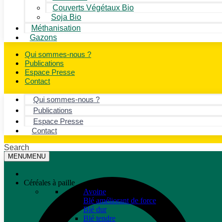
Couverts Végétaux Bio
Soja Bio
Méthanisation
Gazons
Qui sommes-nous ?
Publications
Espace Presse
Contact
Qui sommes-nous ?
Publications
Espace Presse
Contact
Search
MENU
MENU
Céréales à paille
Avoine
Blé améliorant de force
Blé dur
Blé tendre