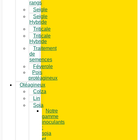
rangs
Seigle
Seigle
Hybride
Triticale
Triticale
Hybride
Traitement
de
semences
Féverole
Pois
protéagineux
Oléagineux
Colza
Lin
Soja
Notre
gamme
inoculants
:
soja
et