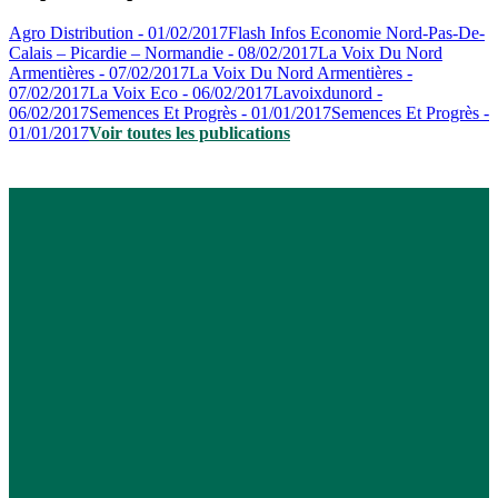
Agro Distribution - 01/02/2017
Flash Infos Economie Nord-Pas-De-
Calais – Picardie – Normandie - 08/02/2017
La Voix Du Nord
Armentières - 07/02/2017
La Voix Du Nord Armentières -
07/02/2017
La Voix Eco - 06/02/2017
Lavoixdunord -
06/02/2017
Semences Et Progrès - 01/01/2017
Semences Et Progrès -
01/01/2017
Voir toutes les publications