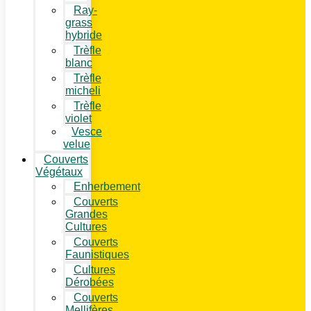
Ray-
grass
hybride
Trèfle
blanc
Trèfle
micheli
Trèfle
violet
Vesce
velue
Couverts
Végétaux
Enherbement
Couverts
Grandes
Cultures
Couverts
Faunistiques
Cultures
Dérobées
Couverts
Mellifères