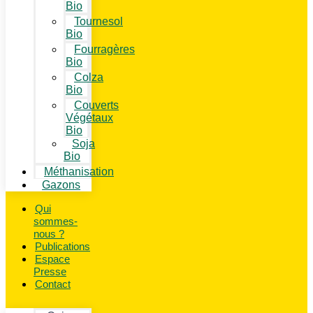
Bio
Tournesol
Bio
Fourragères
Bio
Colza
Bio
Couverts
Végétaux
Bio
Soja
Bio
Méthanisation
Gazons
Qui
sommes-
nous ?
Publications
Espace
Presse
Contact