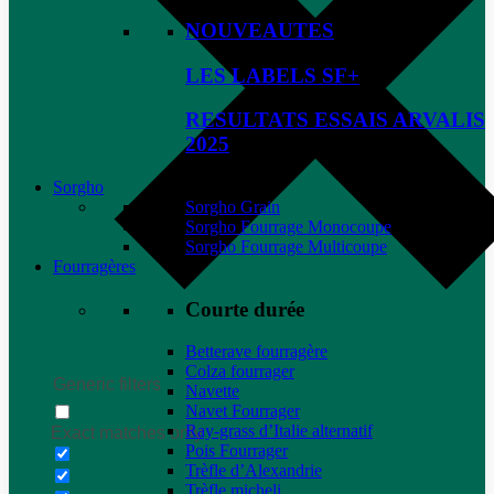
NOUVEAUTES
LES LABELS SF+
RESULTATS ESSAIS ARVALIS
2025
Sorgho
Sorgho Grain
Sorgho Fourrage Monocoupe
Sorgho Fourrage Multicoupe
Fourragères
Courte durée
Betterave fourragère
Colza fourrager
Generic filters
Navette
Navet Fourrager
Ray-grass d’Italie alternatif
Exact matches only
Pois Fourrager
Trèfle d’Alexandrie
Trèfle micheli