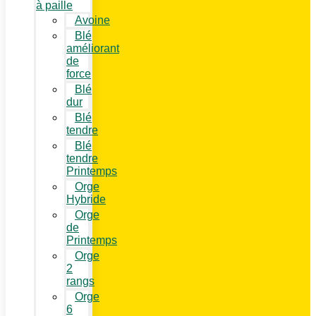
à paille
Avoine
Blé
améliorant
de
force
Blé
dur
Blé
tendre
Blé
tendre
Printemps
Orge
Hybride
Orge
de
Printemps
Orge
2
rangs
Orge
6