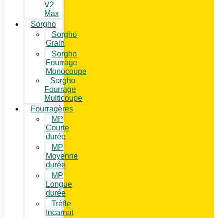
V2
Max
Sorgho
Sorgho
Grain
Sorgho
Fourrage
Monocoupe
Sorgho
Fourrage
Multicoupe
Fourragères
MP
Courte
durée
MP
Moyenne
durée
MP
Longue
durée
Trèfle
Incarnat