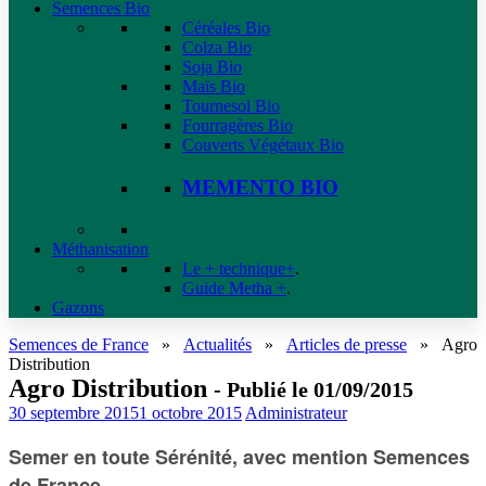
Semences Bio
Céréales Bio
Colza Bio
Soja Bio
Maïs Bio
Tournesol Bio
Fourragères Bio
Couverts Végétaux Bio
MEMENTO BIO
Méthanisation
Le + technique+
.
Guide Metha +
.
Gazons
Semences de France
»
Actualités
»
Articles de presse
»
Agro
Distribution
Agro Distribution
- Publié le 01/09/2015
30 septembre 2015
1 octobre 2015
Administrateur
Semer en toute Sérénité, avec mention Semences
de France