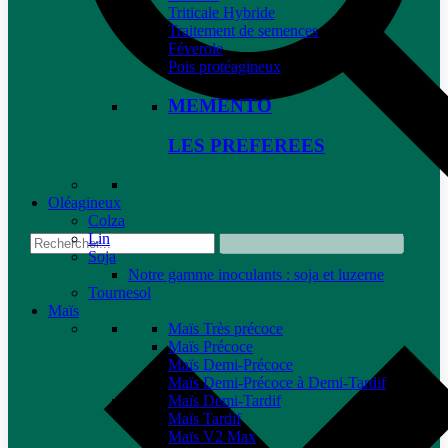
Triticale Hybride
Traitement de semences
Féverole
Pois protéagineux
MEMENTO
LES PREFEREES
Oléagineux
Colza
Lin
Soja
Notre gamme inoculants : soja et luzerne
Tournesol
Maïs
Maïs Très précoce
Maïs Précoce
Maïs Demi-Précoce
Maïs Demi-Précoce à Demi-Tardif
Maïs Demi-Tardif
Maïs Tardif
Maïs V2 Max