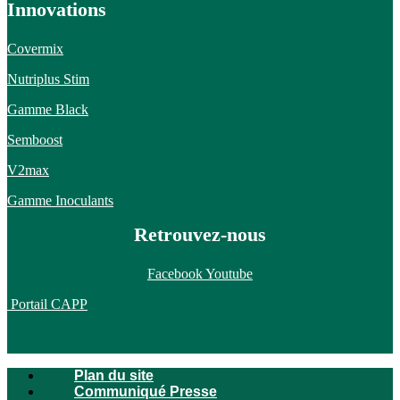
Innovations
Covermix
Nutriplus Stim
Gamme Black
Semboost
V2max
Gamme Inoculants
Retrouvez-nous
Facebook
Youtube
Portail CAPP
Plan du site
Communiqué Presse