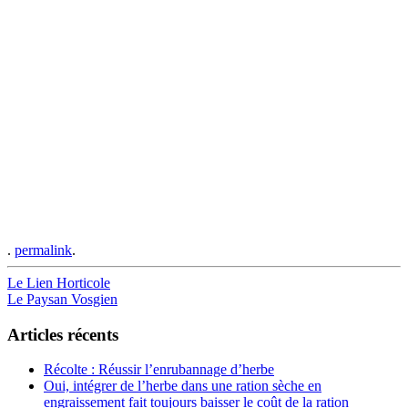
.
permalink
.
Post
Le Lien Horticole
Le Paysan Vosgien
navigation
Articles récents
Récolte : Réussir l’enrubannage d’herbe
Oui, intégrer de l’herbe dans une ration sèche en
engraissement fait toujours baisser le coût de la ration