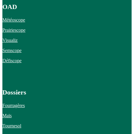
OAD
Météoscope
Prairiescope
Visualiz
Semscope
Défiscope
Dossiers
Fourragères
Maïs
Tournesol