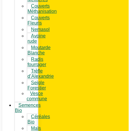
Couverts
Méthanisation
Couverts
Fleuris
Nemasol
Avoine
rude
Moutarde
Blanche
Radis
fourrager
Trèfle
d’Alexandrie
Seigle
Forestier
Vesce
commune
Semences
Bio
Céréales
Bio
Maïs