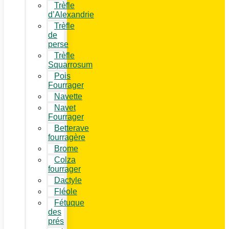
Trèfle
d’Alexandrie
Trèfle
de
perse
Trèfle
Squarrosum
Pois
Fourrager
Navette
Navet
Fourrager
Betterave
fourragère
Brome
Colza
fourrager
Dactyle
Fléole
Fétuque
des
prés