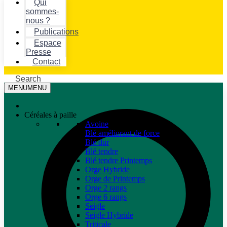
Qui
sommes-
nous ?
Publications
Espace
Presse
Contact
Search
MENU
MENU
Céréales à paille
Avoine
Blé améliorant de force
Blé dur
Blé tendre
Blé tendre Printemps
Orge Hybride
Orge de Printemps
Orge 2 rangs
Orge 6 rangs
Seigle
Seigle Hybride
Triticale