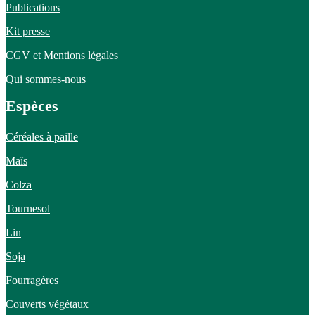
Publications
Kit presse
CGV et
Mentions légales
Qui sommes-nous
Espèces
Céréales à paille
Maïs
Colza
Tournesol
Lin
Soja
Fourragères
Couverts végétaux