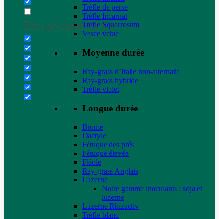
Trèfle de perse
Trèfle Incarnat
Trèfle Squarrosum
Filter by Custom Post Type
Vesce velue
Moyenne durée
Ray-grass d’Italie non-alternatif
Ray-grass hybride
Trèfle violet
Longue durée
Brome
Dactyle
Fétuque des prés
Fétuque élevée
Fléole
Ray-grass Anglais
Luzerne
Notre gamme inoculants : soja et
luzerne
Luzerne Rhizactiv
Trèfle blanc