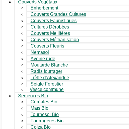
Couverts Végétaux
Enherbement
Couverts Grandes Cultures
Couverts Faunistiques
Cultures Dérobées
Couverts Mellifères
Couverts Méthanisation
Couverts Fleuris
Nemasol
Avoine rude
Moutarde Blanche
Radis fourrager
Trèfle d’Alexandrie
Seigle Forestier
Vesce commune
Semences Bio
Céréales Bio
Maïs Bio
Tournesol Bio
Fourragères Bio
Colza Bio