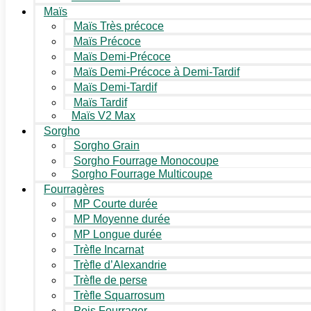
Maïs
Maïs Très précoce
Maïs Précoce
Maïs Demi-Précoce
Maïs Demi-Précoce à Demi-Tardif
Maïs Demi-Tardif
Maïs Tardif
Maïs V2 Max
Sorgho
Sorgho Grain
Sorgho Fourrage Monocoupe
Sorgho Fourrage Multicoupe
Fourragères
MP Courte durée
MP Moyenne durée
MP Longue durée
Trèfle Incarnat
Trèfle d’Alexandrie
Trèfle de perse
Trèfle Squarrosum
Pois Fourrager