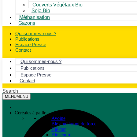
Couverts Végétaux Bio
Soja Bio
Méthanisation
Gazons
Qui sommes-nous ?
Publications
Espace Presse
Contact
Qui sommes-nous ?
Publications
Espace Presse
Contact
Search
MENU
MENU
Céréales à paille
Avoine
Blé améliorant de force
Blé dur
Blé tendre