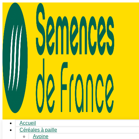
Accueil
Céréales à paille
Avoine