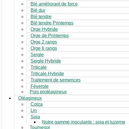
Blé améliorant de force
Blé dur
Blé tendre
Blé tendre Printemps
Orge Hybride
Orge de Printemps
Orge 2 rangs
Orge 6 rangs
Seigle
Seigle Hybride
Triticale
Triticale Hybride
Traitement de semences
Féverole
Pois protéagineux
Oléagineux
Colza
Lin
Soja
Notre gamme inoculants : soja et luzerne
Tournesol