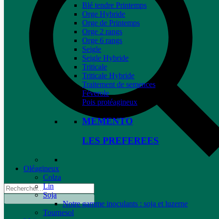
Blé tendre Printemps
Orge Hybride
Orge de Printemps
Orge 2 rangs
Orge 6 rangs
Seigle
Seigle Hybride
Triticale
Triticale Hybride
Traitement de semences
Féverole
Pois protéagineux
MEMENTO
LES PREFEREES
Oléagineux
Colza
Lin
Soja
Notre gamme inoculants : soja et luzerne
Tournesol