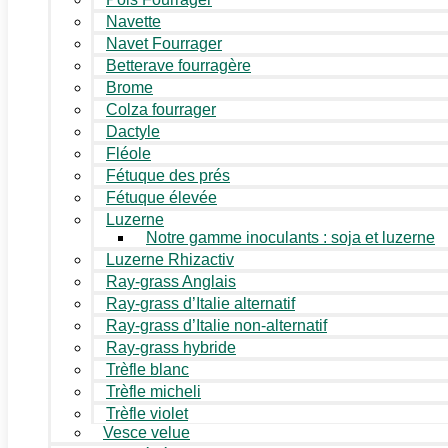
Navette
Navet Fourrager
Betterave fourragère
Brome
Colza fourrager
Dactyle
Fléole
Fétuque des prés
Fétuque élevée
Luzerne
Notre gamme inoculants : soja et luzerne
Luzerne Rhizactiv
Ray-grass Anglais
Ray-grass d’Italie alternatif
Ray-grass d’Italie non-alternatif
Ray-grass hybride
Trèfle blanc
Trèfle micheli
Trèfle violet
Vesce velue