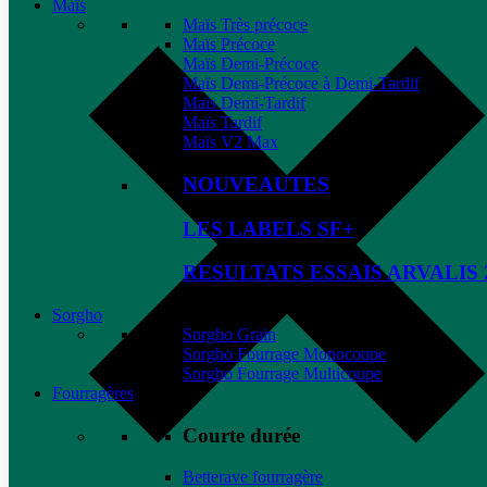
Maïs
Maïs Très précoce
Maïs Précoce
Maïs Demi-Précoce
Maïs Demi-Précoce à Demi-Tardif
Maïs Demi-Tardif
Maïs Tardif
Maïs V2 Max
NOUVEAUTES
LES LABELS SF+
RESULTATS ESSAIS ARVALIS 
Sorgho
Sorgho Grain
Sorgho Fourrage Monocoupe
Sorgho Fourrage Multicoupe
Fourragères
Courte durée
Betterave fourragère