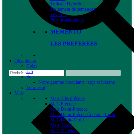
Triticale Hybride
Traitement de semences
Féverole
Pois protéagineux
MEMENTO
LES PREFEREES
Oléagineux
Colza
Lin
Soja
Notre gamme inoculants : soja et luzerne
Tournesol
Maïs
Maïs Très précoce
Maïs Précoce
Maïs Demi-Précoce
Maïs Demi-Précoce à Demi-Tardif
Maïs Demi-Tardif
Maïs Tardif
Maïs V2 Max