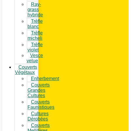
Ray-
grass
hybride
Trèfle
blanc
Trèfle
micheli
Trèfle
violet
Vesce
velue
Couverts
Végétaux
Enherbement
Couverts
Grandes
Cultures
Couverts
Faunistiques
Cultures
Dérobées
Couverts
Mellifères