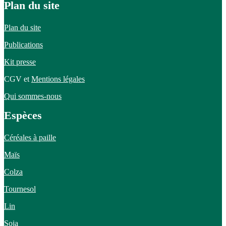
Plan du site
Plan du site
Publications
Kit presse
CGV et
Mentions légales
Qui sommes-nous
Espèces
Céréales à paille
Maïs
Colza
Tournesol
Lin
Soja