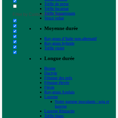
Trèfle de perse
Trèfle Incarnat
Trèfle Squarrosum
Filter by Custom Post Type
Vesce velue
Moyenne durée
Ray-grass d’Italie non-alternatif
Ray-grass hybride
Trèfle violet
Longue durée
Brome
Dactyle
Fétuque des prés
Fétuque élevée
Fléole
Ray-grass Anglais
Luzerne
Notre gamme inoculants : soja et
luzerne
Luzerne Rhizactiv
Trèfle blanc