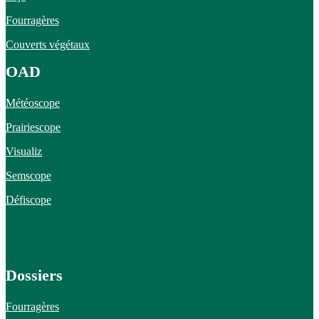
Fourragères
Couverts végétaux
OAD
Météoscope
Prairiescope
Visualiz
Semscope
Défiscope
Dossiers
Fourragères