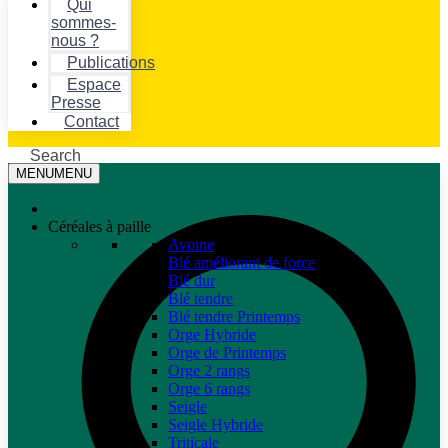
Qui
sommes-
nous ?
Publications
Espace
Presse
Contact
Search
MENU
MENU
Céréales à paille
Avoine
Blé améliorant de force
Blé dur
Blé tendre
Blé tendre Printemps
Orge Hybride
Orge de Printemps
Orge 2 rangs
Orge 6 rangs
Seigle
Seigle Hybride
Triticale