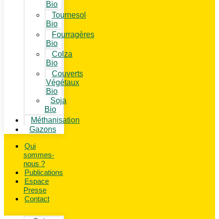
Bio
Tournesol
Bio
Fourragères
Bio
Colza
Bio
Couverts
Végétaux
Bio
Soja
Bio
Méthanisation
Gazons
Qui
sommes-
nous ?
Publications
Espace
Presse
Contact