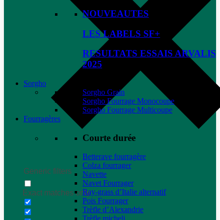
NOUVEAUTES
LES LABELS SF+
RESULTATS ESSAIS ARVALIS
2025
Sorgho
Sorgho Grain
Sorgho Fourrage Monocoupe
Sorgho Fourrage Multicoupe
Fourragères
Courte durée
Betterave fourragère
Colza fourrager
Generic filters
Navette
Navet Fourrager
Ray-grass d’Italie alternatif
Exact matches only
Pois Fourrager
Trèfle d’Alexandrie
Trèfle micheli