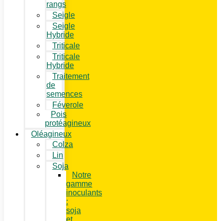
rangs
Seigle
Seigle
Hybride
Triticale
Triticale
Hybride
Traitement
de
semences
Féverole
Pois
protéagineux
Oléagineux
Colza
Lin
Soja
Notre
gamme
inoculants
:
soja
et