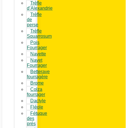
Trèfle
d’Alexandrie
Trèfle
de
perse
Trèfle
Squarrosum
Pois
Fourrager
Navette
Navet
Fourrager
Betterave
fourragère
Brome
Colza
fourrager
Dactyle
Fléole
Fétuque
des
prés