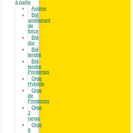
à paille
Avoine
Blé
améliorant
de
force
Blé
dur
Blé
tendre
Blé
tendre
Printemps
Orge
Hybride
Orge
de
Printemps
Orge
2
rangs
Orge
6