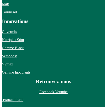
Maïs
Tournesol
Innovations
Covermix
Nutriplus Stim
Gamme Black
Semboost
V2max
Gamme Inoculants
Retrouvez-nous
Facebook
Youtube
Portail CAPP