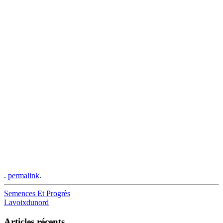
.
permalink
.
Post
Semences Et Progrès
Lavoixdunord
navigation
Articles récents