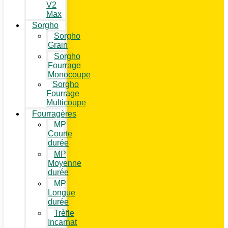
V2
Max
Sorgho
Sorgho
Grain
Sorgho
Fourrage
Monocoupe
Sorgho
Fourrage
Multicoupe
Fourragères
MP
Courte
durée
MP
Moyenne
durée
MP
Longue
durée
Trèfle
Incarnat