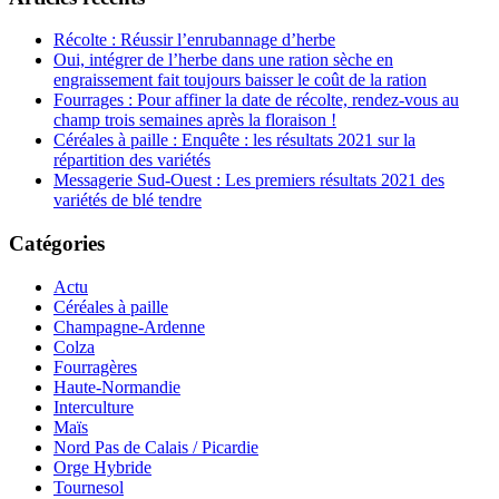
Récolte : Réussir l’enrubannage d’herbe
Oui, intégrer de l’herbe dans une ration sèche en
engraissement fait toujours baisser le coût de la ration
Fourrages : Pour affiner la date de récolte, rendez-vous au
champ trois semaines après la floraison !
Céréales à paille : Enquête : les résultats 2021 sur la
répartition des variétés
Messagerie Sud-Ouest : Les premiers résultats 2021 des
variétés de blé tendre
Catégories
Actu
Céréales à paille
Champagne-Ardenne
Colza
Fourragères
Haute-Normandie
Interculture
Maïs
Nord Pas de Calais / Picardie
Orge Hybride
Tournesol