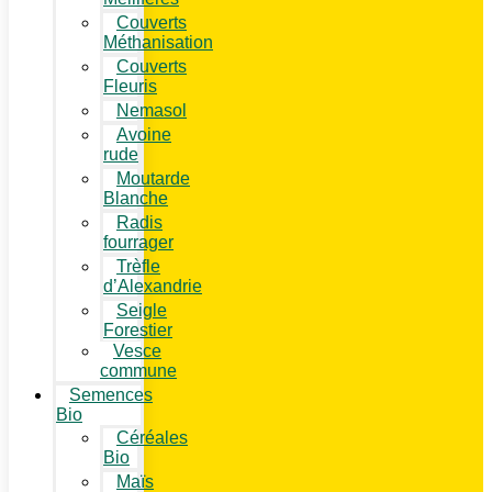
Couverts
Méthanisation
Couverts
Fleuris
Nemasol
Avoine
rude
Moutarde
Blanche
Radis
fourrager
Trèfle
d’Alexandrie
Seigle
Forestier
Vesce
commune
Semences
Bio
Céréales
Bio
Maïs