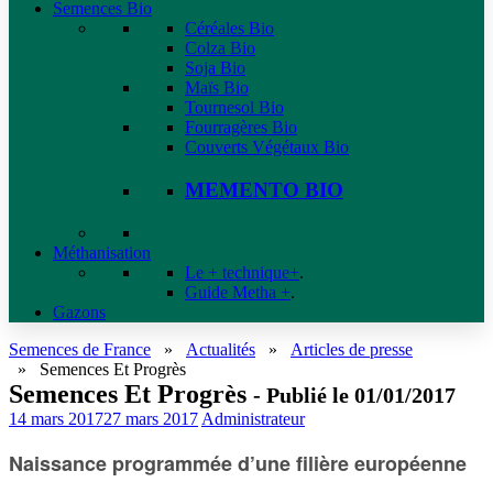
Semences Bio
Céréales Bio
Colza Bio
Soja Bio
Maïs Bio
Tournesol Bio
Fourragères Bio
Couverts Végétaux Bio
MEMENTO BIO
Méthanisation
Le + technique+
.
Guide Metha +
.
Gazons
Semences de France
»
Actualités
»
Articles de presse
»
Semences Et Progrès
Semences Et Progrès
- Publié le 01/01/2017
14 mars 2017
27 mars 2017
Administrateur
Naissance programmée d’une filière européenne