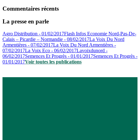
Commentaires récents
La presse en parle
Agro Distribution - 01/02/2017
Flash Infos Economie Nord-Pas-De-
Calais – Picardie – Normandie - 08/02/2017
La Voix Du Nord
Armentières - 07/02/2017
La Voix Du Nord Armentières -
07/02/2017
La Voix Eco - 06/02/2017
Lavoixdunord -
06/02/2017
Semences Et Progrès - 01/01/2017
Semences Et Progrès -
01/01/2017
Voir toutes les publications