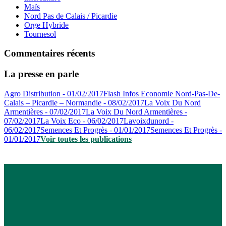
Maïs
Nord Pas de Calais / Picardie
Orge Hybride
Tournesol
Commentaires récents
La presse en parle
Agro Distribution - 01/02/2017
Flash Infos Economie Nord-Pas-De-
Calais – Picardie – Normandie - 08/02/2017
La Voix Du Nord
Armentières - 07/02/2017
La Voix Du Nord Armentières -
07/02/2017
La Voix Eco - 06/02/2017
Lavoixdunord -
06/02/2017
Semences Et Progrès - 01/01/2017
Semences Et Progrès -
01/01/2017
Voir toutes les publications