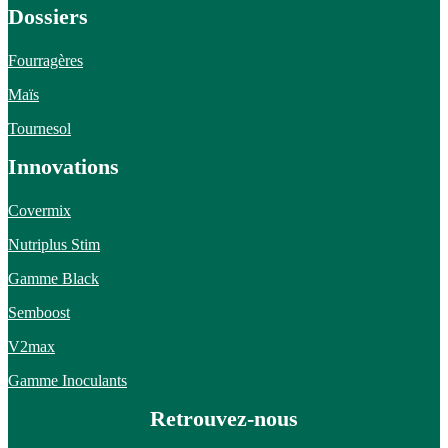
Dossiers
Fourragères
Maïs
Tournesol
Innovations
Covermix
Nutriplus Stim
Gamme Black
Semboost
V2max
Gamme Inoculants
Retrouvez-nous