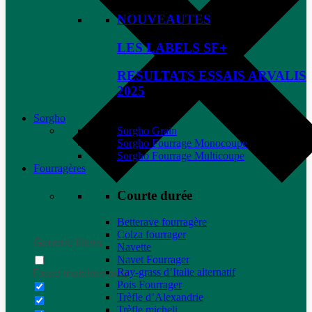
NOUVEAUTES
LES LABELS SF+
RESULTATS ESSAIS ARVALIS
2025
Sorgho
Sorgho Grain
Sorgho Fourrage Monocoupe
Sorgho Fourrage Multicoupe
Fourragères
Courte durée
Betterave fourragère
Colza fourrager
Generic filters
Navette
Navet Fourrager
Ray-grass d’Italie alternatif
Exact matches only
Pois Fourrager
Trèfle d’Alexandrie
Trèfle micheli