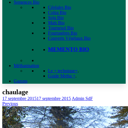
Semences Bio
Céréales Bio
Colza Bio
Soja Bio
Maïs Bio
Tournesol Bio
Fourragères Bio
Couverts Végétaux Bio
MEMENTO BIO
Méthanisation
Le + technique+
.
Guide Metha +
.
Gazons
chaulage
17 septembre 2015
17 septembre 2015
Admin SdF
Previous