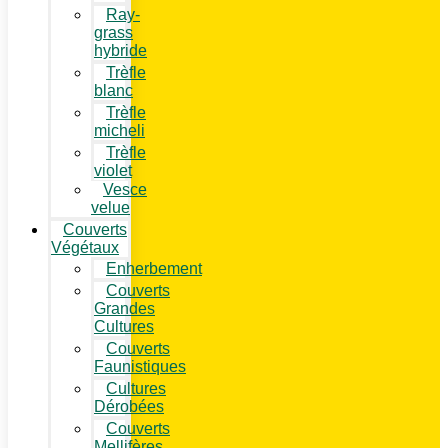
Ray-
grass
hybride
Trèfle
blanc
Trèfle
micheli
Trèfle
violet
Vesce
velue
Couverts
Végétaux
Enherbement
Couverts
Grandes
Cultures
Couverts
Faunistiques
Cultures
Dérobées
Couverts
Mellifères