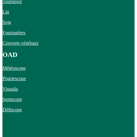
Tournesol
Lin
Soja
Fourragères
Couverts végétaux
OAD
Météoscope
Prairiescope
Visualiz
Semscope
Défiscope