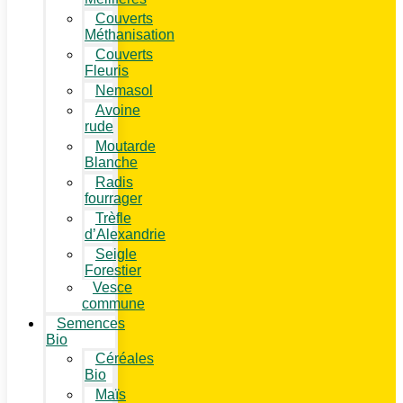
Couverts
Méthanisation
Couverts
Fleuris
Nemasol
Avoine
rude
Moutarde
Blanche
Radis
fourrager
Trèfle
d’Alexandrie
Seigle
Forestier
Vesce
commune
Semences
Bio
Céréales
Bio
Maïs