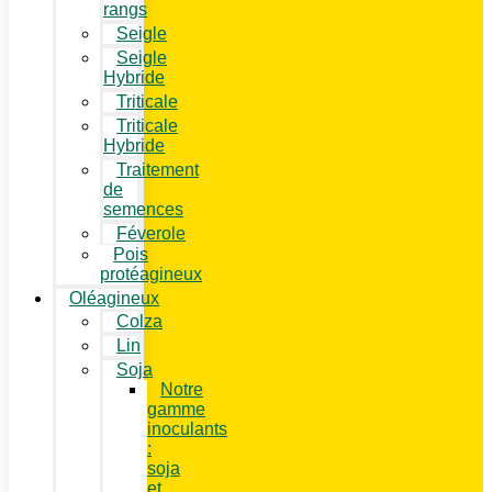
rangs
Seigle
Seigle
Hybride
Triticale
Triticale
Hybride
Traitement
de
semences
Féverole
Pois
protéagineux
Oléagineux
Colza
Lin
Soja
Notre
gamme
inoculants
:
soja
et