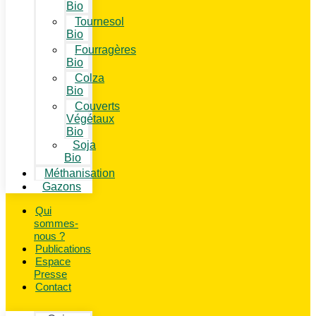
Bio
Tournesol
Bio
Fourragères
Bio
Colza
Bio
Couverts
Végétaux
Bio
Soja
Bio
Méthanisation
Gazons
Qui
sommes-
nous ?
Publications
Espace
Presse
Contact