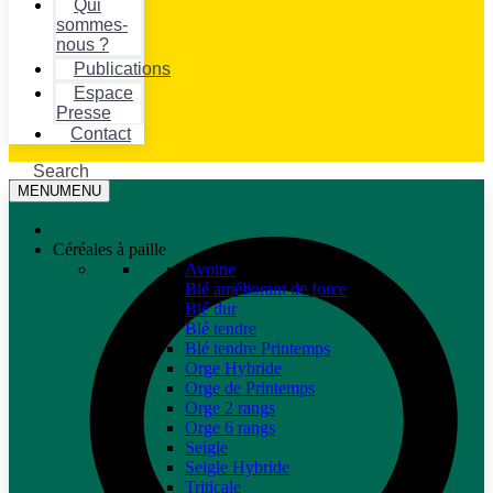
Qui
sommes-
nous ?
Publications
Espace
Presse
Contact
Search
MENU
MENU
Céréales à paille
Avoine
Blé améliorant de force
Blé dur
Blé tendre
Blé tendre Printemps
Orge Hybride
Orge de Printemps
Orge 2 rangs
Orge 6 rangs
Seigle
Seigle Hybride
Triticale