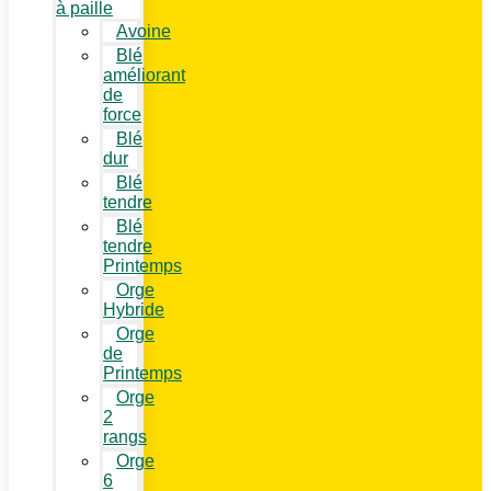
à paille
Avoine
Blé
améliorant
de
force
Blé
dur
Blé
tendre
Blé
tendre
Printemps
Orge
Hybride
Orge
de
Printemps
Orge
2
rangs
Orge
6