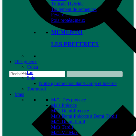
Triticale Hybride
Traitement de semences
Féverole
Pois protéagineux
MEMENTO
LES PREFEREES
Oléagineux
Colza
Lin
Soja
Notre gamme inoculants : soja et luzerne
Tournesol
Maïs
Maïs Très précoce
Maïs Précoce
Maïs Demi-Précoce
Maïs Demi-Précoce à Demi-Tardif
Maïs Demi-Tardif
Maïs Tardif
Maïs V2 Max