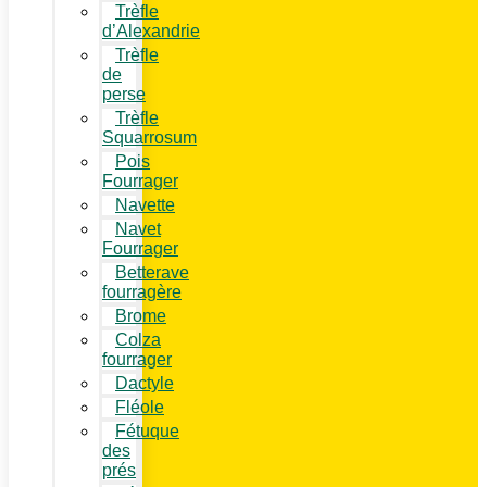
Trèfle
d’Alexandrie
Trèfle
de
perse
Trèfle
Squarrosum
Pois
Fourrager
Navette
Navet
Fourrager
Betterave
fourragère
Brome
Colza
fourrager
Dactyle
Fléole
Fétuque
des
prés