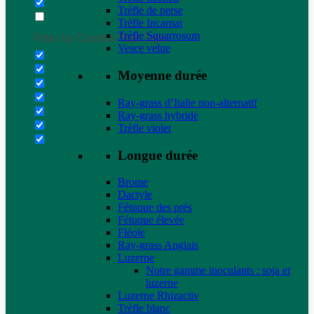
Trèfle de perse
Trèfle Incarnat
Trèfle Squarrosum
Filter by Custom Post Type
Vesce velue
Moyenne durée
Ray-grass d’Italie non-alternatif
Ray-grass hybride
Trèfle violet
Longue durée
Brome
Dactyle
Fétuque des prés
Fétuque élevée
Fléole
Ray-grass Anglais
Luzerne
Notre gamme inoculants : soja et
luzerne
Luzerne Rhizactiv
Trèfle blanc