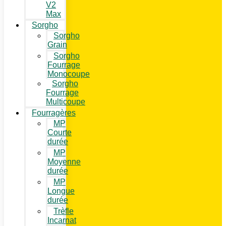
V2
Max
Sorgho
Sorgho
Grain
Sorgho
Fourrage
Monocoupe
Sorgho
Fourrage
Multicoupe
Fourragères
MP
Courte
durée
MP
Moyenne
durée
MP
Longue
durée
Trèfle
Incarnat