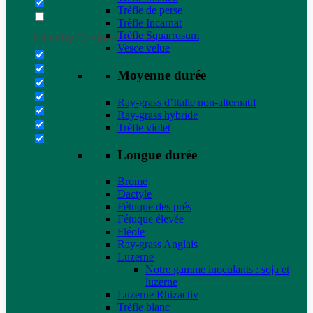
Trèfle de perse
Trèfle Incarnat
Trèfle Squarrosum
Filter by Custom Post Type
Vesce velue
Moyenne durée
Ray-grass d’Italie non-alternatif
Ray-grass hybride
Trèfle violet
Longue durée
Brome
Dactyle
Fétuque des prés
Fétuque élevée
Fléole
Ray-grass Anglais
Luzerne
Notre gamme inoculants : soja et
luzerne
Luzerne Rhizactiv
Trèfle blanc