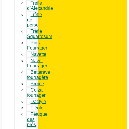
Trèfle
d’Alexandrie
Trèfle
de
perse
Trèfle
Squarrosum
Pois
Fourrager
Navette
Navet
Fourrager
Betterave
fourragère
Brome
Colza
fourrager
Dactyle
Fléole
Fétuque
des
prés