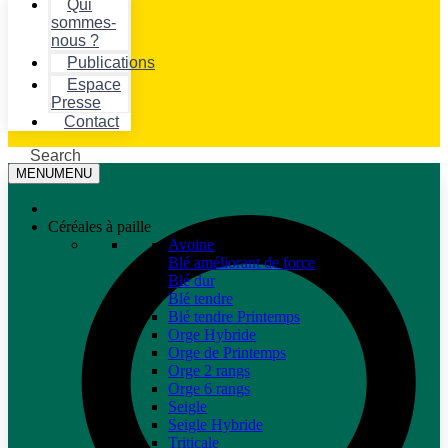
Qui
sommes-
nous ?
Publications
Espace
Presse
Contact
Search
MENU
MENU
Céréales à paille
Avoine
Blé améliorant de force
Blé dur
Blé tendre
Blé tendre Printemps
Orge Hybride
Orge de Printemps
Orge 2 rangs
Orge 6 rangs
Seigle
Seigle Hybride
Triticale