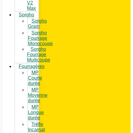
V2
Max
Sorgho
Sorgho
Grain
Sorgho
Fourrage
Monocoupe
Sorgho
Fourrage
Multicoupe
Fourragères
MP
Courte
durée
MP
Moyenne
durée
MP
Longue
durée
Trèfle
Incarnat