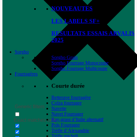
NOUVEAUTES
LES LABELS SF+
RESULTATS ESSAIS ARVALIS
2025
Sorgho
Sorgho Grain
Sorgho Fourrage Monocoupe
Sorgho Fourrage Multicoupe
Fourragères
Courte durée
Betterave fourragère
Colza fourrager
Generic filters
Navette
Navet Fourrager
Ray-grass d’Italie alternatif
Exact matches only
Pois Fourrager
Trèfle d’Alexandrie
Trèfle micheli