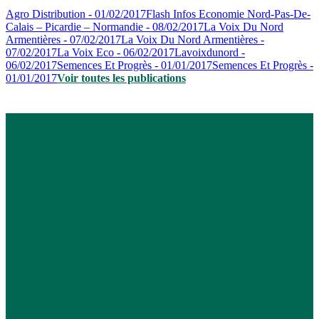
Agro Distribution - 01/02/2017
Flash Infos Economie Nord-Pas-De-
Calais – Picardie – Normandie - 08/02/2017
La Voix Du Nord
Armentières - 07/02/2017
La Voix Du Nord Armentières -
07/02/2017
La Voix Eco - 06/02/2017
Lavoixdunord -
06/02/2017
Semences Et Progrès - 01/01/2017
Semences Et Progrès -
01/01/2017
Voir toutes les publications