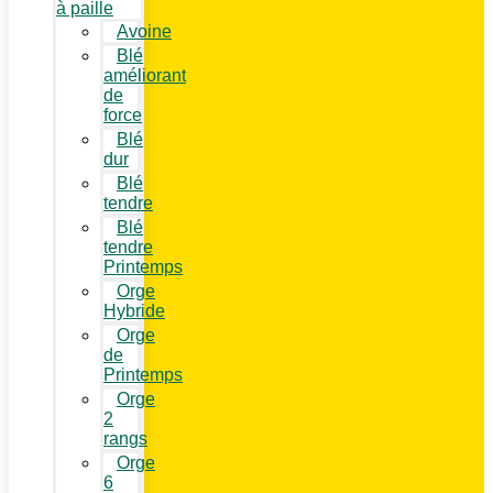
à paille
Avoine
Blé
améliorant
de
force
Blé
dur
Blé
tendre
Blé
tendre
Printemps
Orge
Hybride
Orge
de
Printemps
Orge
2
rangs
Orge
6