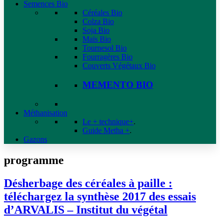
Semences Bio
Céréales Bio
Colza Bio
Soja Bio
Maïs Bio
Tournesol Bio
Fourragères Bio
Couverts Végétaux Bio
MEMENTO BIO
Méthanisation
Le + technique+
.
Guide Metha +
.
Gazons
programme
Désherbage des céréales à paille :
téléchargez la synthèse 2017 des essais
d’ARVALIS – Institut du végétal