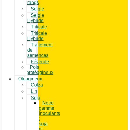
rangs
Seigle
Seigle
Hybride
Triticale
Triticale
Hybride
Traitement
de
semences
Féverole
Pois
protéagineux
Oléagineux
Colza
Lin
Soja
Notre
gamme
inoculants
:
soja
et