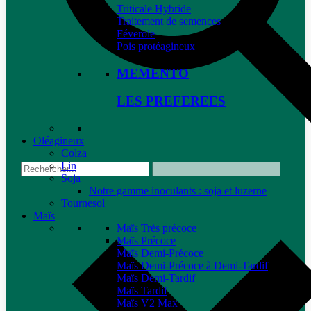
Triticale Hybride
Traitement de semences
Féverole
Pois protéagineux
MEMENTO
LES PREFEREES
Oléagineux
Colza
Lin
Soja
Notre gamme inoculants : soja et luzerne
Tournesol
Maïs
Maïs Très précoce
Maïs Précoce
Maïs Demi-Précoce
Maïs Demi-Précoce à Demi-Tardif
Maïs Demi-Tardif
Maïs Tardif
Maïs V2 Max