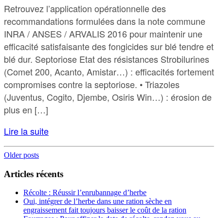
Retrouvez l’application opérationnelle des
recommandations formulées dans la note commune
INRA / ANSES / ARVALIS 2016 pour maintenir une
efficacité satisfaisante des fongicides sur blé tendre et
blé dur. Septoriose Etat des résistances Strobilurines
(Comet 200, Acanto, Amistar…) : efficacités fortement
compromises contre la septoriose. • Triazoles
(Juventus, Cogito, Djembe, Osiris Win…) : érosion de
plus en […]
Lire la suite
Posts
Older posts
navigation
Articles récents
Récolte : Réussir l’enrubannage d’herbe
Oui, intégrer de l’herbe dans une ration sèche en
engraissement fait toujours baisser le coût de la ration