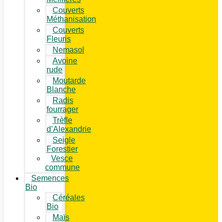
Couverts
Méthanisation
Couverts
Fleuris
Nemasol
Avoine
rude
Moutarde
Blanche
Radis
fourrager
Trèfle
d’Alexandrie
Seigle
Forestier
Vesce
commune
Semences
Bio
Céréales
Bio
Maïs