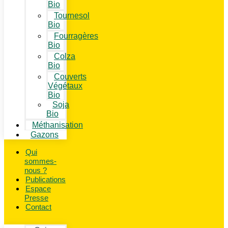
Bio
Tournesol
Bio
Fourragères
Bio
Colza
Bio
Couverts
Végétaux
Bio
Soja
Bio
Méthanisation
Gazons
Qui
sommes-
nous ?
Publications
Espace
Presse
Contact