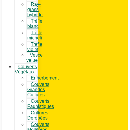
Ray-
grass
hybride
Trèfle
blanc
Trèfle
micheli
Trèfle
violet
Vesce
velue
Couverts
Végétaux
Enherbement
Couverts
Grandes
Cultures
Couverts
Faunistiques
Cultures
Dérobées
Couverts
Mellifères