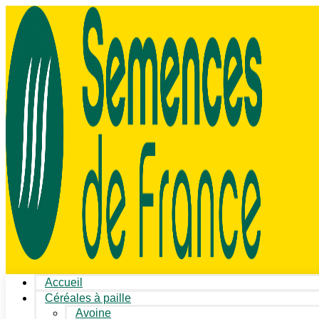
Accueil
Céréales à paille
Avoine