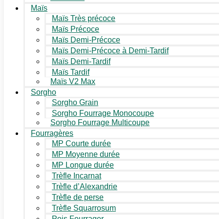
Maïs
Maïs Très précoce
Maïs Précoce
Maïs Demi-Précoce
Maïs Demi-Précoce à Demi-Tardif
Maïs Demi-Tardif
Maïs Tardif
Maïs V2 Max
Sorgho
Sorgho Grain
Sorgho Fourrage Monocoupe
Sorgho Fourrage Multicoupe
Fourragères
MP Courte durée
MP Moyenne durée
MP Longue durée
Trèfle Incarnat
Trèfle d’Alexandrie
Trèfle de perse
Trèfle Squarrosum
Pois Fourrager