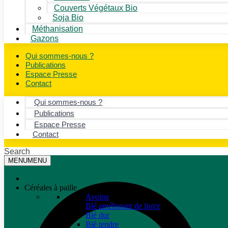
Couverts Végétaux Bio
Soja Bio
Méthanisation
Gazons
Qui sommes-nous ?
Publications
Espace Presse
Contact
Qui sommes-nous ?
Publications
Espace Presse
Contact
Search
MENU
MENU
Céréales à paille
Avoine
Blé améliorant de force
Blé dur
Blé tendre