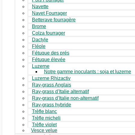
Navette
Navet Fourrager
Betterave fourragère
Brome
Colza fourrager
Dactyle
Fléole
Fétuque des prés
Fétuque élevée
Luzerne
Notre gamme inoculants : soja et luzerne
Luzerne Rhizactiv
Ray-grass Anglais
Ray-grass d’Italie alternatif
Ray-grass d’Italie non-alternatif
Ray-grass hybride
Trèfle blanc
Trèfle micheli
Trèfle violet
Vesce velue