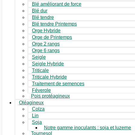
Blé améliorant de force
Blé dur
Blé tendre
Blé tendre Printemps
Orge Hybride
Orge de Printemps
Orge 2 rangs
Orge 6 rangs
Seigle
Seigle Hybride
Triticale
Triticale Hybride
Traitement de semences
Féverole
Pois protéagineux
Oléagineux
Colza
Lin
Soja
Notre gamme inoculants : soja et luzerne
Tournesol