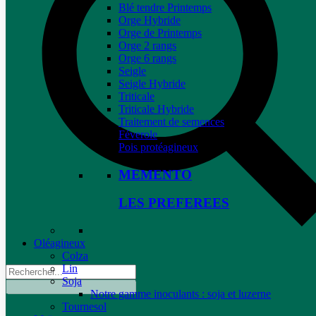
Blé tendre Printemps
Orge Hybride
Orge de Printemps
Orge 2 rangs
Orge 6 rangs
Seigle
Seigle Hybride
Triticale
Triticale Hybride
Traitement de semences
Féverole
Pois protéagineux
MEMENTO
LES PREFEREES
Oléagineux
Colza
Lin
Soja
Notre gamme inoculants : soja et luzerne
Tournesol