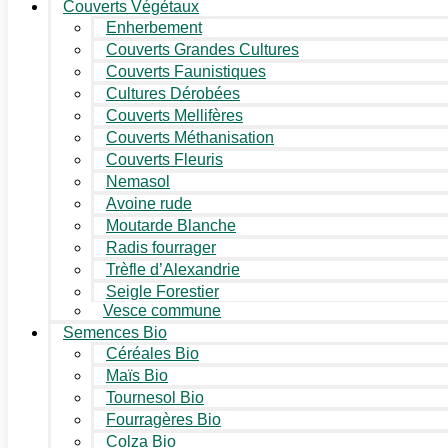
Couverts Végétaux
Enherbement
Couverts Grandes Cultures
Couverts Faunistiques
Cultures Dérobées
Couverts Mellifères
Couverts Méthanisation
Couverts Fleuris
Nemasol
Avoine rude
Moutarde Blanche
Radis fourrager
Trèfle d’Alexandrie
Seigle Forestier
Vesce commune
Semences Bio
Céréales Bio
Maïs Bio
Tournesol Bio
Fourragères Bio
Colza Bio