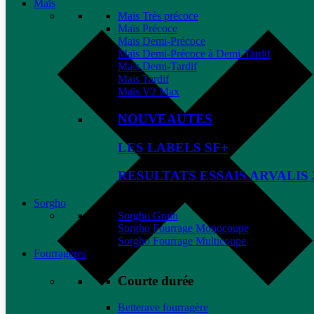
Maïs
Maïs Très précoce
Maïs Précoce
Maïs Demi-Précoce
Maïs Demi-Précoce à Demi-Tardif
Maïs Demi-Tardif
Maïs Tardif
Maïs V2 Max
NOUVEAUTES
LES LABELS SF+
RESULTATS ESSAIS ARVALIS 
Sorgho
Sorgho Grain
Sorgho Fourrage Monocoupe
Sorgho Fourrage Multicoupe
Fourragères
Courte durée
Betterave fourragère