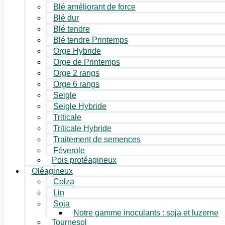
Blé améliorant de force
Blé dur
Blé tendre
Blé tendre Printemps
Orge Hybride
Orge de Printemps
Orge 2 rangs
Orge 6 rangs
Seigle
Seigle Hybride
Triticale
Triticale Hybride
Traitement de semences
Féverole
Pois protéagineux
Oléagineux
Colza
Lin
Soja
Notre gamme inoculants : soja et luzerne
Tournesol