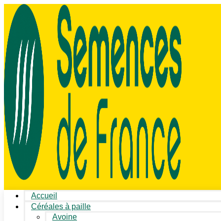
Accueil
Céréales à paille
Avoine