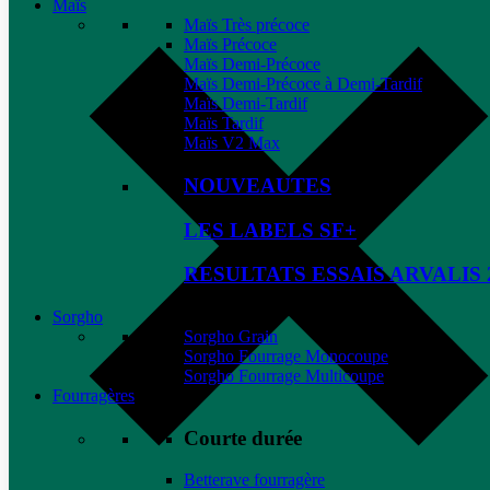
Maïs
Maïs Très précoce
Maïs Précoce
Maïs Demi-Précoce
Maïs Demi-Précoce à Demi-Tardif
Maïs Demi-Tardif
Maïs Tardif
Maïs V2 Max
NOUVEAUTES
LES LABELS SF+
RESULTATS ESSAIS ARVALIS 
Sorgho
Sorgho Grain
Sorgho Fourrage Monocoupe
Sorgho Fourrage Multicoupe
Fourragères
Courte durée
Betterave fourragère