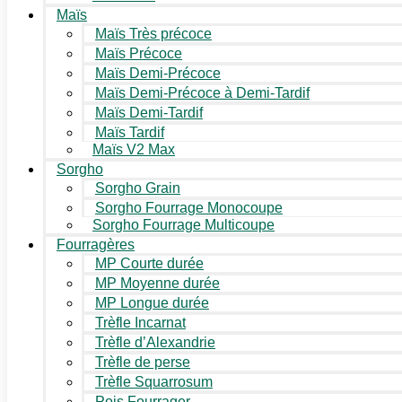
Maïs
Maïs Très précoce
Maïs Précoce
Maïs Demi-Précoce
Maïs Demi-Précoce à Demi-Tardif
Maïs Demi-Tardif
Maïs Tardif
Maïs V2 Max
Sorgho
Sorgho Grain
Sorgho Fourrage Monocoupe
Sorgho Fourrage Multicoupe
Fourragères
MP Courte durée
MP Moyenne durée
MP Longue durée
Trèfle Incarnat
Trèfle d’Alexandrie
Trèfle de perse
Trèfle Squarrosum
Pois Fourrager