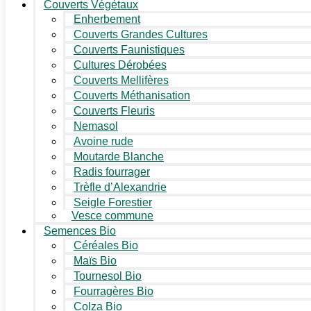
Couverts Végétaux
Enherbement
Couverts Grandes Cultures
Couverts Faunistiques
Cultures Dérobées
Couverts Mellifères
Couverts Méthanisation
Couverts Fleuris
Nemasol
Avoine rude
Moutarde Blanche
Radis fourrager
Trèfle d’Alexandrie
Seigle Forestier
Vesce commune
Semences Bio
Céréales Bio
Maïs Bio
Tournesol Bio
Fourragères Bio
Colza Bio