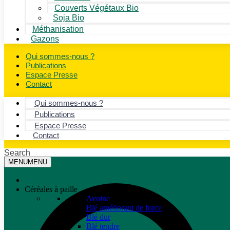
Couverts Végétaux Bio
Soja Bio
Méthanisation
Gazons
Qui sommes-nous ?
Publications
Espace Presse
Contact
Qui sommes-nous ?
Publications
Espace Presse
Contact
Search
MENU
MENU
Céréales à paille
Avoine
Blé améliorant de force
Blé dur
Blé tendre