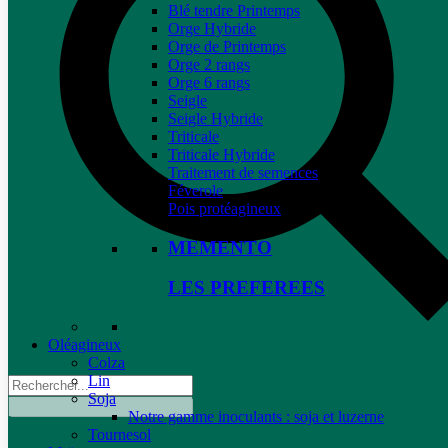
Blé tendre Printemps
Orge Hybride
Orge de Printemps
Orge 2 rangs
Orge 6 rangs
Seigle
Seigle Hybride
Triticale
Triticale Hybride
Traitement de semences
Féverole
Pois protéagineux
MEMENTO
LES PREFEREES
Oléagineux
Colza
Lin
Soja
Notre gamme inoculants : soja et luzerne
Tournesol