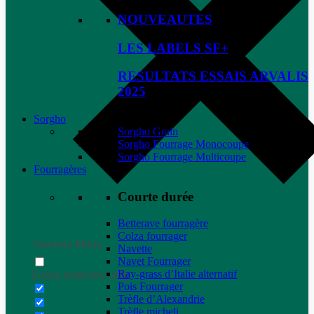
NOUVEAUTES
LES LABELS SF+
RESULTATS ESSAIS ARVALIS
2025
Sorgho
Sorgho Grain
Sorgho Fourrage Monocoupe
Sorgho Fourrage Multicoupe
Fourragères
Courte durée
Betterave fourragère
Colza fourrager
Generic filters
Navette
Navet Fourrager
Ray-grass d’Italie alternatif
Exact matches only
Pois Fourrager
Trèfle d’Alexandrie
Trèfle micheli