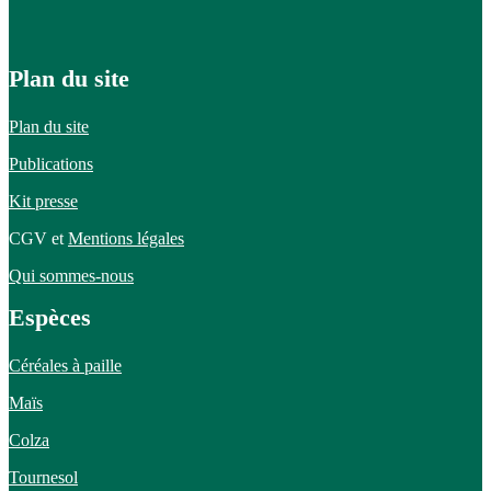
Plan du site
Plan du site
Publications
Kit presse
CGV et
Mentions légales
Qui sommes-nous
Espèces
Céréales à paille
Maïs
Colza
Tournesol