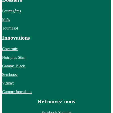
Fourragères
Maïs
Tournesol
Innovations
Covermix
Nutriplus Stim
Gamme Black
Semboost
V2max
Gamme Inoculants
Retrouvez-nous
Facebook
Youtube