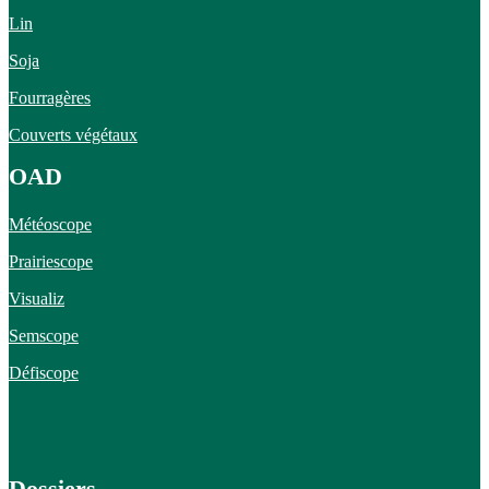
Lin
Soja
Fourragères
Couverts végétaux
OAD
Météoscope
Prairiescope
Visualiz
Semscope
Défiscope
Dossiers