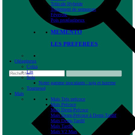
Triticale Hybride
Traitement de semences
Féverole
Pois protéagineux
MEMENTO
LES PREFEREES
Oléagineux
Colza
Lin
Soja
Notre gamme inoculants : soja et luzerne
Tournesol
Maïs
Maïs Très précoce
Maïs Précoce
Maïs Demi-Précoce
Maïs Demi-Précoce à Demi-Tardif
Maïs Demi-Tardif
Maïs Tardif
Maïs V2 Max