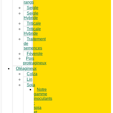
rangs
Seigle
Seigle
Hybride
Triticale
Triticale
Hybride
Traitement
de
semences
Féverole
Pois
protéagineux
Oléagineux
Colza
Lin
Soja
Notre
gamme
inoculants
:
soja
et