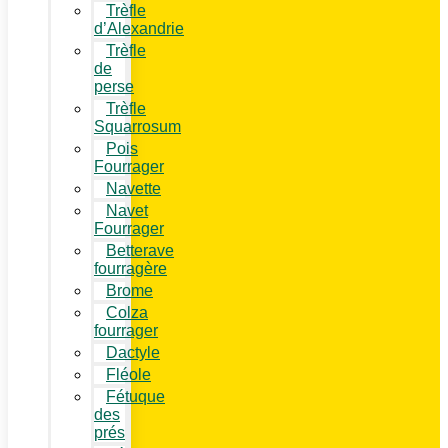
Trèfle
d’Alexandrie
Trèfle
de
perse
Trèfle
Squarrosum
Pois
Fourrager
Navette
Navet
Fourrager
Betterave
fourragère
Brome
Colza
fourrager
Dactyle
Fléole
Fétuque
des
prés