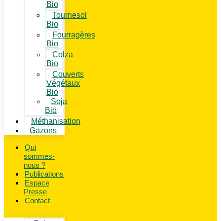
Bio
Tournesol
Bio
Fourragères
Bio
Colza
Bio
Couverts
Végétaux
Bio
Soja
Bio
Méthanisation
Gazons
Qui
sommes-
nous ?
Publications
Espace
Presse
Contact