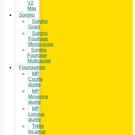
V2
Max
Sorgho
Sorgho
Grain
Sorgho
Fourrage
Monocoupe
Sorgho
Fourrage
Multicoupe
Fourragères
MP
Courte
durée
MP
Moyenne
durée
MP
Longue
durée
Trèfle
Incarnat