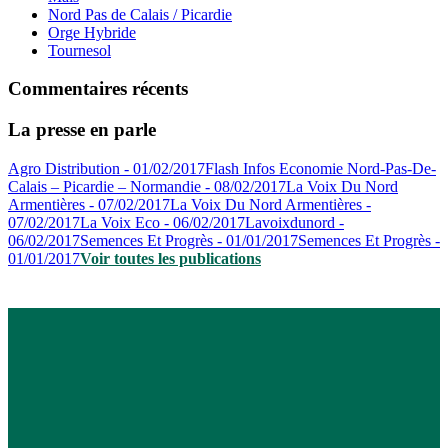
Nord Pas de Calais / Picardie
Orge Hybride
Tournesol
Commentaires récents
La presse en parle
Agro Distribution - 01/02/2017
Flash Infos Economie Nord-Pas-De-
Calais – Picardie – Normandie - 08/02/2017
La Voix Du Nord
Armentières - 07/02/2017
La Voix Du Nord Armentières -
07/02/2017
La Voix Eco - 06/02/2017
Lavoixdunord -
06/02/2017
Semences Et Progrès - 01/01/2017
Semences Et Progrès -
01/01/2017
Voir toutes les publications