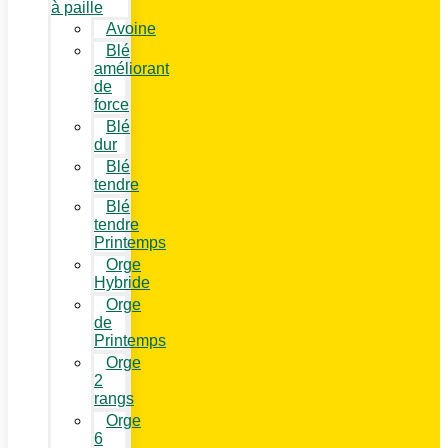
à paille
Avoine
Blé
améliorant
de
force
Blé
dur
Blé
tendre
Blé
tendre
Printemps
Orge
Hybride
Orge
de
Printemps
Orge
2
rangs
Orge
6