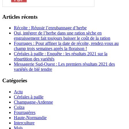
Articles récents
Récolte : Réussir l’enrubannage d’herbe
Oui, intégrer de l’herbe dans une ration sèche en
engraissement fait toujours baisser le coût de la ration
Fourrages : Pour affiner la date de récolte, rendez-vous au
champ trois semaines après la floraison !
Céréales à paille : Enquête : les résultats 2021 sur la
répartition des variétés
Messagerie Sud-Ouest : Les premiers résultats 2021 des
variétés de blé tendre
Catégories
Actu
Céréales à paille
Champagne-Ardenne
Colza
Fourragères
Haute-Normandie
Interculture
Maïs