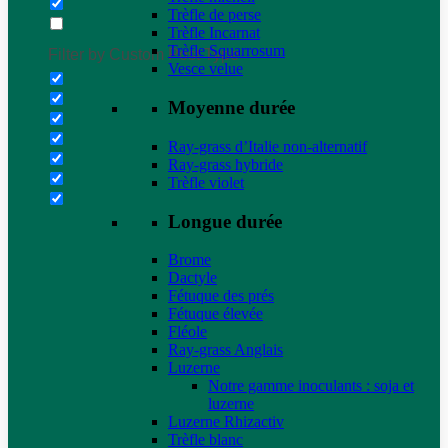
Trèfle de perse
Trèfle Incarnat
Trèfle Squarrosum
Filter by Custom Post Type
Vesce velue
Moyenne durée
Ray-grass d’Italie non-alternatif
Ray-grass hybride
Trèfle violet
Longue durée
Brome
Dactyle
Fétuque des prés
Fétuque élevée
Fléole
Ray-grass Anglais
Luzerne
Notre gamme inoculants : soja et
luzerne
Luzerne Rhizactiv
Trèfle blanc