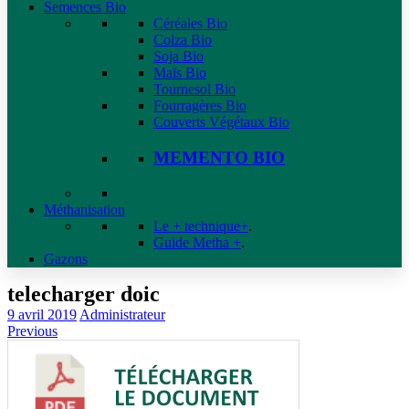
Semences Bio
Céréales Bio
Colza Bio
Soja Bio
Maïs Bio
Tournesol Bio
Fourragères Bio
Couverts Végétaux Bio
MEMENTO BIO
Méthanisation
Le + technique+
.
Guide Metha +
.
Gazons
telecharger doic
9 avril 2019
Administrateur
Previous