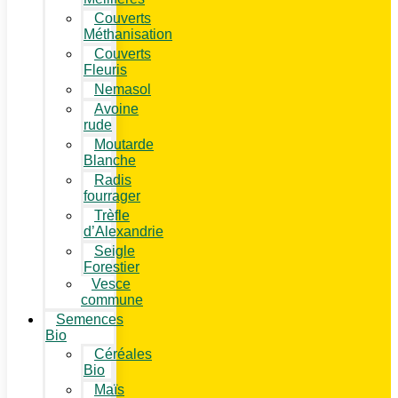
Couverts
Méthanisation
Couverts
Fleuris
Nemasol
Avoine
rude
Moutarde
Blanche
Radis
fourrager
Trèfle
d’Alexandrie
Seigle
Forestier
Vesce
commune
Semences
Bio
Céréales
Bio
Maïs