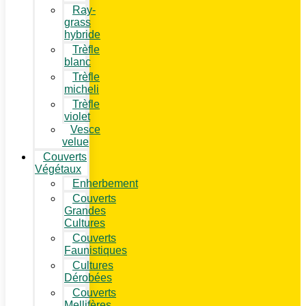
Ray-
grass
hybride
Trèfle
blanc
Trèfle
micheli
Trèfle
violet
Vesce
velue
Couverts
Végétaux
Enherbement
Couverts
Grandes
Cultures
Couverts
Faunistiques
Cultures
Dérobées
Couverts
Mellifères