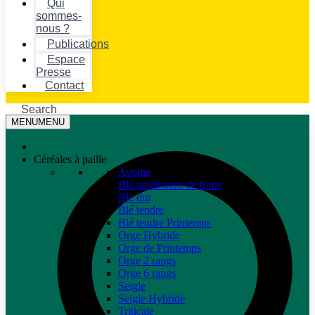
Qui
sommes-
nous ?
Publications
Espace
Presse
Contact
Search
MENU
MENU
Céréales à paille
Avoine
Blé améliorant de force
Blé dur
Blé tendre
Blé tendre Printemps
Orge Hybride
Orge de Printemps
Orge 2 rangs
Orge 6 rangs
Seigle
Seigle Hybride
Triticale