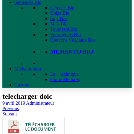
Semences Bio
Céréales Bio
Colza Bio
Soja Bio
Maïs Bio
Tournesol Bio
Fourragères Bio
Couverts Végétaux Bio
MEMENTO BIO
Méthanisation
Le + technique+
.
Guide Metha +
.
Gazons
telecharger doic
9 avril 2019
Administrateur
Previous
Suivant