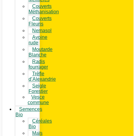
Couverts
Méthanisation
Couverts
Fleuris
Nemasol
Avoine
rude
Moutarde
Blanche
Radis
fourrager
Trèfle
d’Alexandrie
Seigle
Forestier
Vesce
commune
Semences
Bio
Céréales
Bio
Maïs