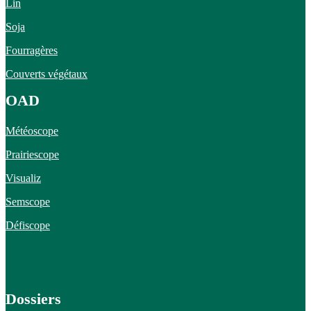
Lin
Soja
Fourragères
Couverts végétaux
OAD
Météoscope
Prairiescope
Visualiz
Semscope
Défiscope
Dossiers