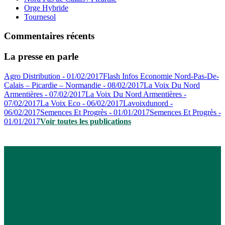
Orge Hybride
Tournesol
Commentaires récents
La presse en parle
Agro Distribution - 01/02/2017
Flash Infos Economie Nord-Pas-De-
Calais – Picardie – Normandie - 08/02/2017
La Voix Du Nord
Armentières - 07/02/2017
La Voix Du Nord Armentières -
07/02/2017
La Voix Eco - 06/02/2017
Lavoixdunord -
06/02/2017
Semences Et Progrès - 01/01/2017
Semences Et Progrès -
01/01/2017
Voir toutes les publications