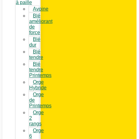
à paille
Avoine
Blé
améliorant
de
force
Blé
dur
Blé
tendre
Blé
tendre
Printemps
Orge
Hybride
Orge
de
Printemps
Orge
2
rangs
Orge
6