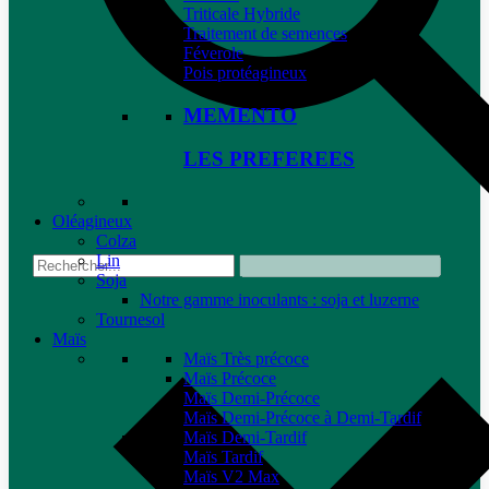
Triticale Hybride
Traitement de semences
Féverole
Pois protéagineux
MEMENTO
LES PREFEREES
Oléagineux
Colza
Lin
Soja
Notre gamme inoculants : soja et luzerne
Tournesol
Maïs
Maïs Très précoce
Maïs Précoce
Maïs Demi-Précoce
Maïs Demi-Précoce à Demi-Tardif
Maïs Demi-Tardif
Maïs Tardif
Maïs V2 Max