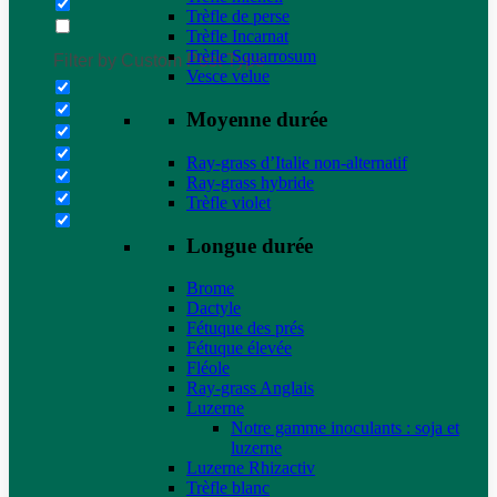
Trèfle de perse
Trèfle Incarnat
Trèfle Squarrosum
Filter by Custom Post Type
Vesce velue
Moyenne durée
Ray-grass d’Italie non-alternatif
Ray-grass hybride
Trèfle violet
Longue durée
Brome
Dactyle
Fétuque des prés
Fétuque élevée
Fléole
Ray-grass Anglais
Luzerne
Notre gamme inoculants : soja et
luzerne
Luzerne Rhizactiv
Trèfle blanc