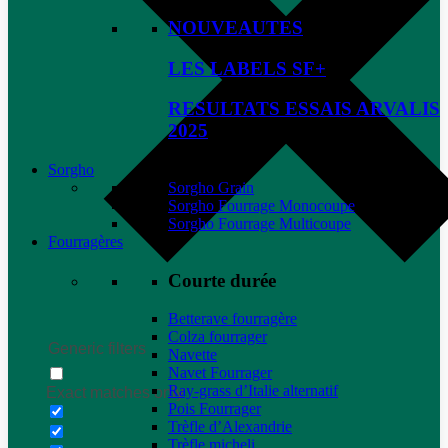
NOUVEAUTES
LES LABELS SF+
RESULTATS ESSAIS ARVALIS
2025
Sorgho
Sorgho Grain
Sorgho Fourrage Monocoupe
Sorgho Fourrage Multicoupe
Fourragères
Courte durée
Betterave fourragère
Colza fourrager
Generic filters
Navette
Navet Fourrager
Ray-grass d’Italie alternatif
Exact matches only
Pois Fourrager
Trèfle d’Alexandrie
Trèfle micheli