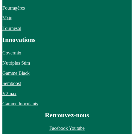
Fourragères
Maïs
Tournesol
Innovations
Covermix
Nutriplus Stim
Gamme Black
Semboost
V2max
Gamme Inoculants
Retrouvez-nous
Facebook
Youtube