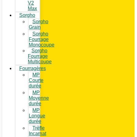
V2
Max
Sorgho
Sorgho
Grain
Sorgho
Fourrage
Monocoupe
Sorgho
Fourrage
Multicoupe
Fourragères
MP
Courte
durée
MP
Moyenne
durée
MP
Longue
durée
Trèfle
Incarnat