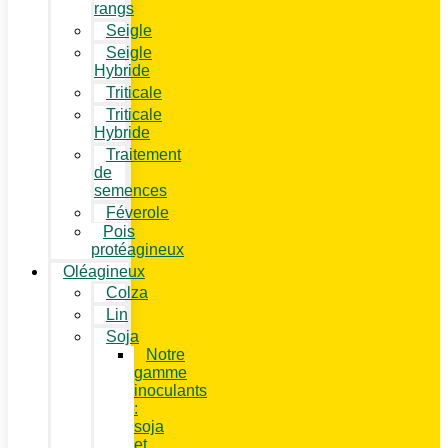
rangs
Seigle
Seigle
Hybride
Triticale
Triticale
Hybride
Traitement
de
semences
Féverole
Pois
protéagineux
Oléagineux
Colza
Lin
Soja
Notre
gamme
inoculants
:
soja
et