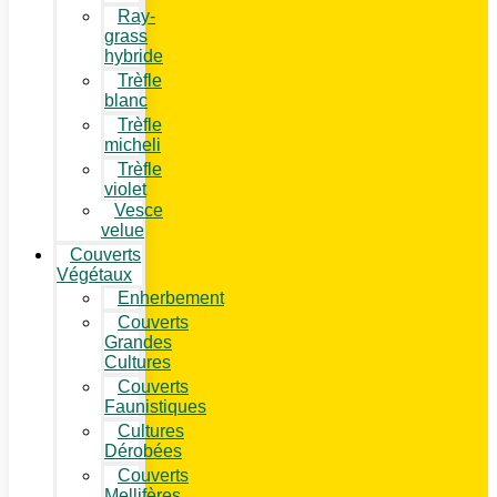
Ray-
grass
hybride
Trèfle
blanc
Trèfle
micheli
Trèfle
violet
Vesce
velue
Couverts
Végétaux
Enherbement
Couverts
Grandes
Cultures
Couverts
Faunistiques
Cultures
Dérobées
Couverts
Mellifères