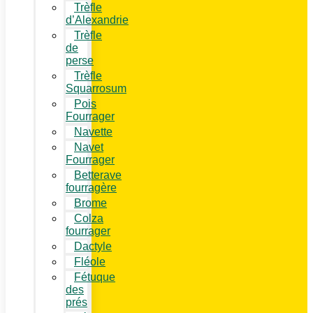
Trèfle
d’Alexandrie
Trèfle
de
perse
Trèfle
Squarrosum
Pois
Fourrager
Navette
Navet
Fourrager
Betterave
fourragère
Brome
Colza
fourrager
Dactyle
Fléole
Fétuque
des
prés