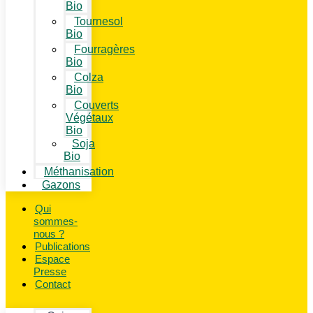
Bio
Tournesol
Bio
Fourragères
Bio
Colza
Bio
Couverts
Végétaux
Bio
Soja
Bio
Méthanisation
Gazons
Qui
sommes-
nous ?
Publications
Espace
Presse
Contact