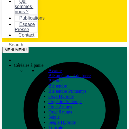
Qui
sommes-
nous ?
Publications
Espace
Presse
Contact
Search
MENU
MENU
Céréales à paille
Avoine
Blé améliorant de force
Blé dur
Blé tendre
Blé tendre Printemps
Orge Hybride
Orge de Printemps
Orge 2 rangs
Orge 6 rangs
Seigle
Seigle Hybride
Triticale