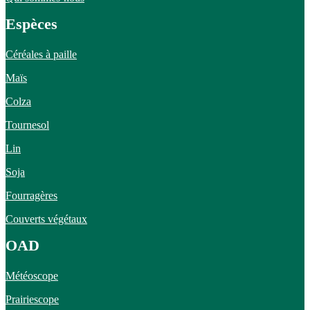
Espèces
Céréales à paille
Maïs
Colza
Tournesol
Lin
Soja
Fourragères
Couverts végétaux
OAD
Météoscope
Prairiescope