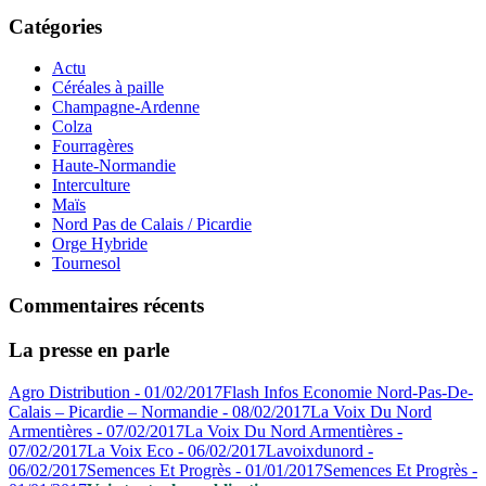
Catégories
Actu
Céréales à paille
Champagne-Ardenne
Colza
Fourragères
Haute-Normandie
Interculture
Maïs
Nord Pas de Calais / Picardie
Orge Hybride
Tournesol
Commentaires récents
La presse en parle
Agro Distribution - 01/02/2017
Flash Infos Economie Nord-Pas-De-
Calais – Picardie – Normandie - 08/02/2017
La Voix Du Nord
Armentières - 07/02/2017
La Voix Du Nord Armentières -
07/02/2017
La Voix Eco - 06/02/2017
Lavoixdunord -
06/02/2017
Semences Et Progrès - 01/01/2017
Semences Et Progrès -