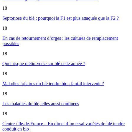
18
Septoriose du blé : pourquoi la F1 est plus attaquée que la F2 ?
18
En cas de retournement d’orges : les cultures de remplacement
possibles
18
Quel risque piétin-verse sur blé cette année ?
18
Maladies foliaires du blé tendre bio : faut-il intervenir ?
18
Les maladies du blé, elles aussi confinées
18
Centre / Ile-de-France – En direct d’un essai variétés de blé tendre
conduit en bio