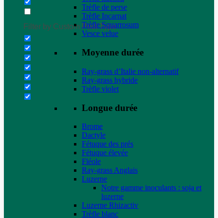
Trèfle de perse
Trèfle Incarnat
Trèfle Squarrosum
Filter by Custom Post Type
Vesce velue
Moyenne durée
Ray-grass d’Italie non-alternatif
Ray-grass hybride
Trèfle violet
Longue durée
Brome
Dactyle
Fétuque des prés
Fétuque élevée
Fléole
Ray-grass Anglais
Luzerne
Notre gamme inoculants : soja et
luzerne
Luzerne Rhizactiv
Trèfle blanc