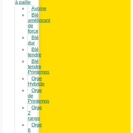
à paille
Avoine
Blé
améliorant
de
force
Blé
dur
Blé
tendre
Blé
tendre
Printemps
Orge
Hybride
Orge
de
Printemps
Orge
2
rangs
Orge
6