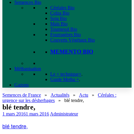
Semences Bio
Céréales Bio
Colza Bio
Soja Bio
Maïs Bio
Tournesol Bio
Fourragères Bio
Couverts Végétaux Bio
MEMENTO BIO
Méthanisation
Le + technique+
.
Guide Metha +
.
Gazons
Semences de France
»
Actualités
»
Actu
»
Céréales :
urgence sur les désherbages
»
blé tendre,
blé tendre,
1 mars 2016
1 mars 2016
Administrateur
blé tendre,