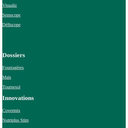
Visualiz
Semscope
Défiscope
Dossiers
Fourragères
Maïs
Tournesol
Innovations
Covermix
Nutriplus Stim