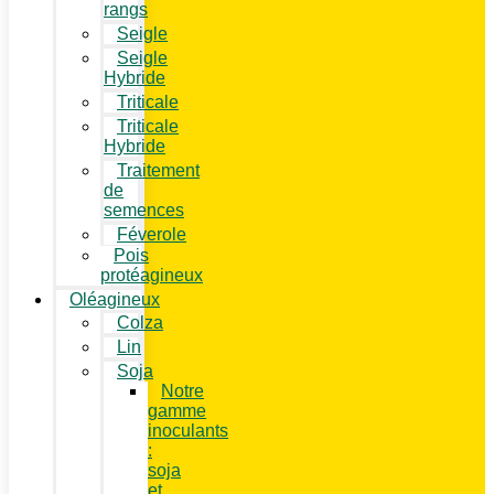
rangs
Seigle
Seigle
Hybride
Triticale
Triticale
Hybride
Traitement
de
semences
Féverole
Pois
protéagineux
Oléagineux
Colza
Lin
Soja
Notre
gamme
inoculants
:
soja
et