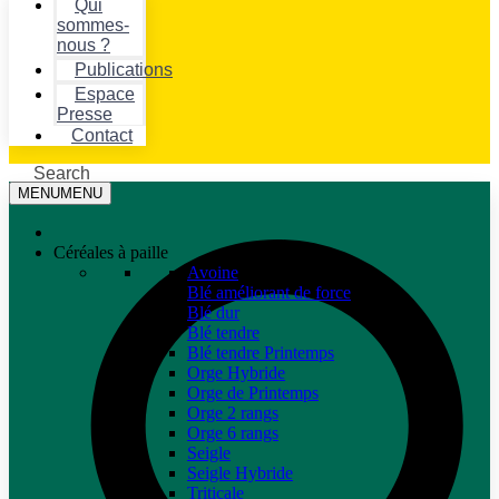
Qui
sommes-
nous ?
Publications
Espace
Presse
Contact
Search
MENU
MENU
Céréales à paille
Avoine
Blé améliorant de force
Blé dur
Blé tendre
Blé tendre Printemps
Orge Hybride
Orge de Printemps
Orge 2 rangs
Orge 6 rangs
Seigle
Seigle Hybride
Triticale