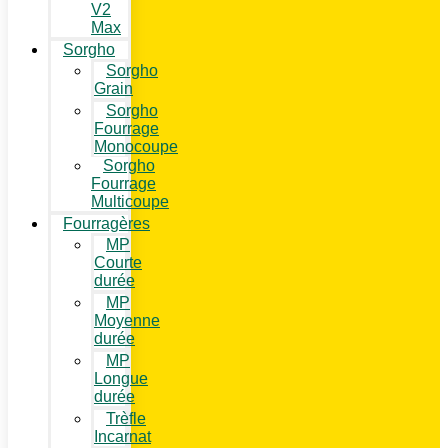
V2
Max
Sorgho
Sorgho
Grain
Sorgho
Fourrage
Monocoupe
Sorgho
Fourrage
Multicoupe
Fourragères
MP
Courte
durée
MP
Moyenne
durée
MP
Longue
durée
Trèfle
Incarnat