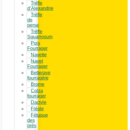
Trèfle
d’Alexandrie
Trèfle
de
perse
Trèfle
Squarrosum
Pois
Fourrager
Navette
Navet
Fourrager
Betterave
fourragère
Brome
Colza
fourrager
Dactyle
Fléole
Fétuque
des
prés