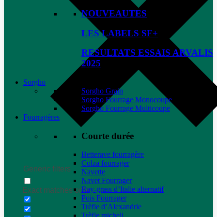
NOUVEAUTES
LES LABELS SF+
RESULTATS ESSAIS ARVALIS
2025
Sorgho
Sorgho Grain
Sorgho Fourrage Monocoupe
Sorgho Fourrage Multicoupe
Fourragères
Courte durée
Betterave fourragère
Colza fourrager
Generic filters
Navette
Navet Fourrager
Ray-grass d’Italie alternatif
Exact matches only
Pois Fourrager
Trèfle d’Alexandrie
Trèfle micheli