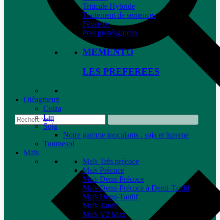
Triticale Hybride
Traitement de semences
Féverole
Pois protéagineux
MEMENTO
LES PREFEREES
Oléagineux
Colza
Lin
Soja
Notre gamme inoculants : soja et luzerne
Tournesol
Maïs
Maïs Très précoce
Maïs Précoce
Maïs Demi-Précoce
Maïs Demi-Précoce à Demi-Tardif
Maïs Demi-Tardif
Maïs Tardif
Maïs V2 Max