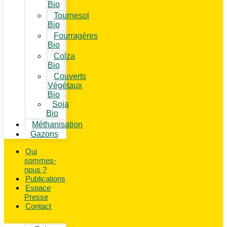
Bio
Tournesol
Bio
Fourragères
Bio
Colza
Bio
Couverts
Végétaux
Bio
Soja
Bio
Méthanisation
Gazons
Qui
sommes-
nous ?
Publications
Espace
Presse
Contact