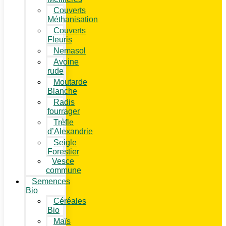
Couverts
Méthanisation
Couverts
Fleuris
Nemasol
Avoine
rude
Moutarde
Blanche
Radis
fourrager
Trèfle
d’Alexandrie
Seigle
Forestier
Vesce
commune
Semences
Bio
Céréales
Bio
Maïs