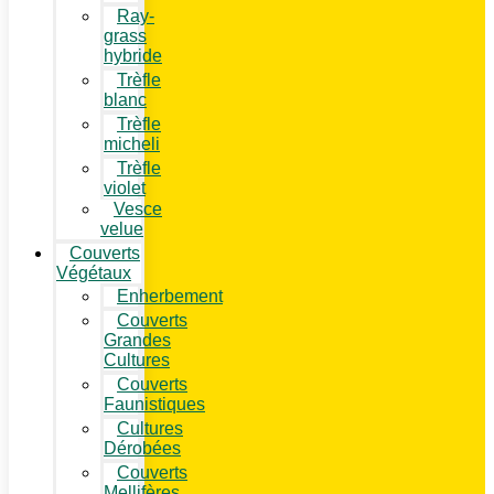
Ray-
grass
hybride
Trèfle
blanc
Trèfle
micheli
Trèfle
violet
Vesce
velue
Couverts
Végétaux
Enherbement
Couverts
Grandes
Cultures
Couverts
Faunistiques
Cultures
Dérobées
Couverts
Mellifères