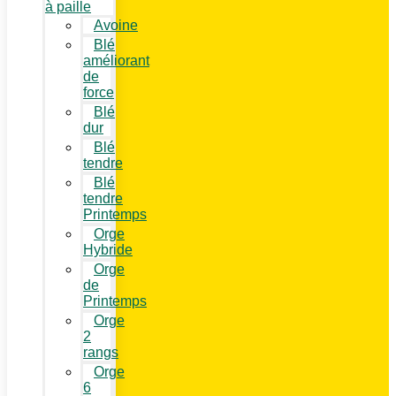
à paille
Avoine
Blé
améliorant
de
force
Blé
dur
Blé
tendre
Blé
tendre
Printemps
Orge
Hybride
Orge
de
Printemps
Orge
2
rangs
Orge
6