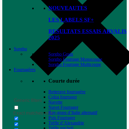
NOUVEAUTES
LES LABELS SF+
RESULTATS ESSAIS ARVALIS
2025
Sorgho
Sorgho Grain
Sorgho Fourrage Monocoupe
Sorgho Fourrage Multicoupe
Fourragères
Courte durée
Betterave fourragère
Colza fourrager
Generic filters
Navette
Navet Fourrager
Ray-grass d’Italie alternatif
Exact matches only
Pois Fourrager
Trèfle d’Alexandrie
Trèfle micheli