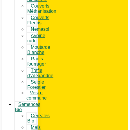
Couverts
Méthanisation
Couverts
Fleuris
Nemasol
Avoine
rude
Moutarde
Blanche
Radis
fourrager
Trèfle
d’Alexandrie
Seigle
Forestier
Vesce
commune
Semences
Bio
Céréales
Bio
Maïs