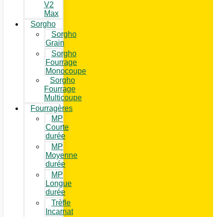
V2
Max
Sorgho
Sorgho
Grain
Sorgho
Fourrage
Monocoupe
Sorgho
Fourrage
Multicoupe
Fourragères
MP
Courte
durée
MP
Moyenne
durée
MP
Longue
durée
Trèfle
Incarnat