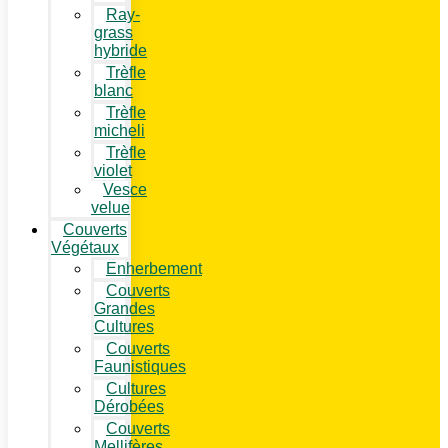
Ray-
grass
hybride
Trèfle
blanc
Trèfle
micheli
Trèfle
violet
Vesce
velue
Couverts
Végétaux
Enherbement
Couverts
Grandes
Cultures
Couverts
Faunistiques
Cultures
Dérobées
Couverts
Mellifères