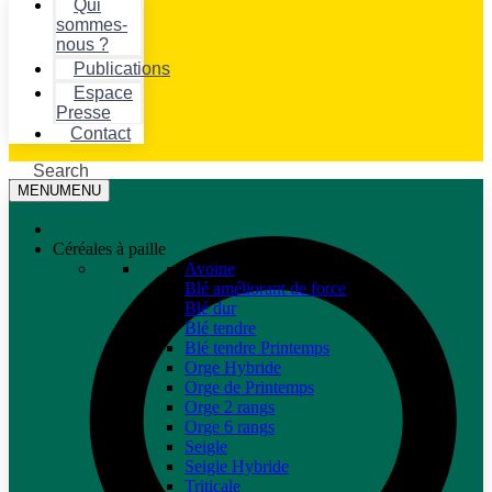
Qui
sommes-
nous ?
Publications
Espace
Presse
Contact
Search
MENU
MENU
Céréales à paille
Avoine
Blé améliorant de force
Blé dur
Blé tendre
Blé tendre Printemps
Orge Hybride
Orge de Printemps
Orge 2 rangs
Orge 6 rangs
Seigle
Seigle Hybride
Triticale