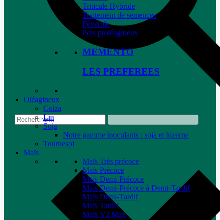
Triticale Hybride
Traitement de semences
Féverole
Pois protéagineux
MEMENTO
LES PREFEREES
Oléagineux
Colza
Lin
Soja
Notre gamme inoculants : soja et luzerne
Tournesol
Maïs
Maïs Très précoce
Maïs Précoce
Maïs Demi-Précoce
Maïs Demi-Précoce à Demi-Tardif
Maïs Demi-Tardif
Maïs Tardif
Maïs V2 Max