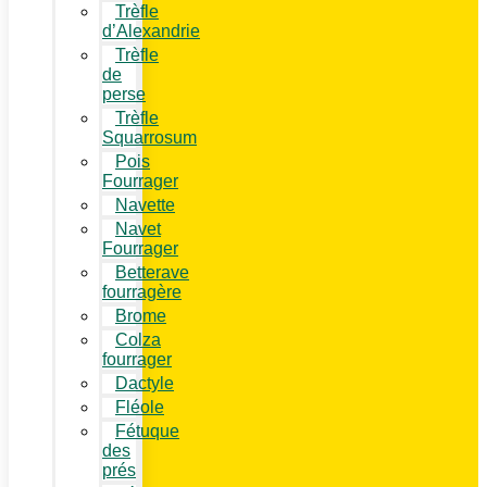
Trèfle
d’Alexandrie
Trèfle
de
perse
Trèfle
Squarrosum
Pois
Fourrager
Navette
Navet
Fourrager
Betterave
fourragère
Brome
Colza
fourrager
Dactyle
Fléole
Fétuque
des
prés