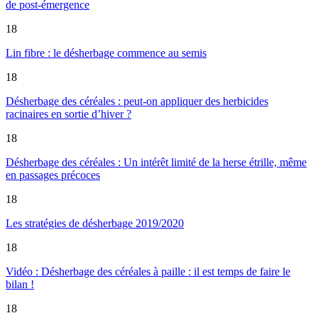
de post-émergence
18
Lin fibre : le désherbage commence au semis
18
Désherbage des céréales : peut-on appliquer des herbicides
racinaires en sortie d’hiver ?
18
Désherbage des céréales : Un intérêt limité de la herse étrille, même
en passages précoces
18
Les stratégies de désherbage 2019/2020
18
Vidéo : Désherbage des céréales à paille : il est temps de faire le
bilan !
18