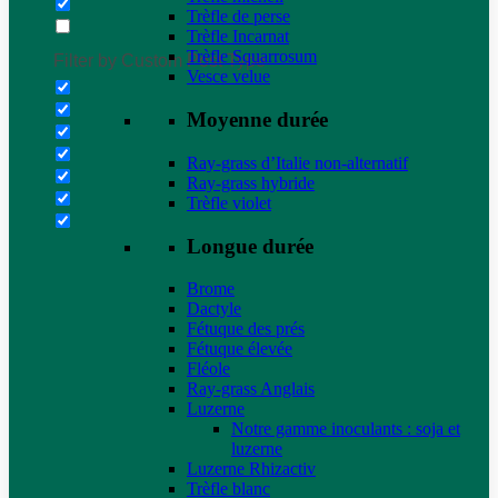
Trèfle de perse
Trèfle Incarnat
Trèfle Squarrosum
Filter by Custom Post Type
Vesce velue
Moyenne durée
Ray-grass d’Italie non-alternatif
Ray-grass hybride
Trèfle violet
Longue durée
Brome
Dactyle
Fétuque des prés
Fétuque élevée
Fléole
Ray-grass Anglais
Luzerne
Notre gamme inoculants : soja et
luzerne
Luzerne Rhizactiv
Trèfle blanc