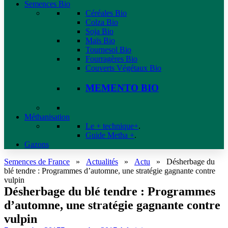
Semences Bio
Céréales Bio
Colza Bio
Soja Bio
Maïs Bio
Tournesol Bio
Fourragères Bio
Couverts Végétaux Bio
MEMENTO BIO
Méthanisation
Le + technique+
.
Guide Metha +
.
Gazons
Semences de France
»
Actualités
»
Actu
»
Désherbage du
blé tendre : Programmes d’automne, une stratégie gagnante contre
vulpin
Désherbage du blé tendre : Programmes
d’automne, une stratégie gagnante contre
vulpin