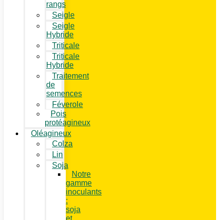
rangs
Seigle
Seigle
Hybride
Triticale
Triticale
Hybride
Traitement
de
semences
Féverole
Pois
protéagineux
Oléagineux
Colza
Lin
Soja
Notre
gamme
inoculants
:
soja
et