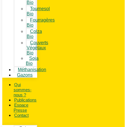
Bio
Tournesol
Bio
Fourragères
Bio
Colza
Bio
Couverts
Végétaux
Bio
Soja
Bio
Méthanisation
Gazons
Qui
sommes-
nous ?
Publications
Espace
Presse
Contact