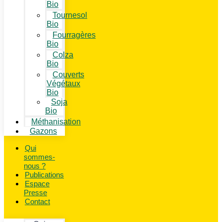
Bio
Tournesol
Bio
Fourragères
Bio
Colza
Bio
Couverts
Végétaux
Bio
Soja
Bio
Méthanisation
Gazons
Qui
sommes-
nous ?
Publications
Espace
Presse
Contact