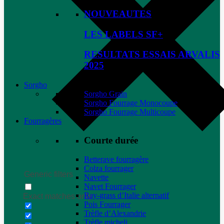
NOUVEAUTES
LES LABELS SF+
RESULTATS ESSAIS ARVALIS
2025
Sorgho
Sorgho Grain
Sorgho Fourrage Monocoupe
Sorgho Fourrage Multicoupe
Fourragères
Courte durée
Betterave fourragère
Colza fourrager
Generic filters
Navette
Navet Fourrager
Ray-grass d’Italie alternatif
Exact matches only
Pois Fourrager
Trèfle d’Alexandrie
Trèfle micheli