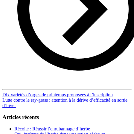
Post
Dix variétés d’orges de printemps proposées à l’inscription
Lutte contre le ray-grass : attention à la dérive d’efficacité en sortie
navigation
d’hiver
Articles récents
Récolte : Réussir l’enrubannage d’herbe