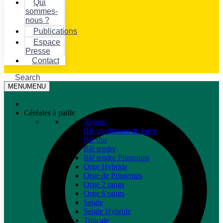
Qui
sommes-
nous ?
Publications
Espace
Presse
Contact
Search
MENU
MENU
Céréales à paille
Avoine
Blé améliorant de force
Blé dur
Blé tendre
Blé tendre Printemps
Orge Hybride
Orge de Printemps
Orge 2 rangs
Orge 6 rangs
Seigle
Seigle Hybride
Triticale