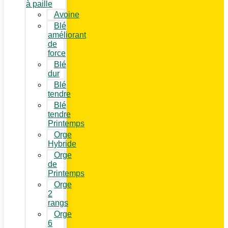
à paille
Avoine
Blé
améliorant
de
force
Blé
dur
Blé
tendre
Blé
tendre
Printemps
Orge
Hybride
Orge
de
Printemps
Orge
2
rangs
Orge
6