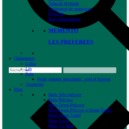
Triticale Hybride
Traitement de semences
Féverole
Pois protéagineux
MEMENTO
LES PREFEREES
Oléagineux
Colza
Lin
Soja
Notre gamme inoculants : soja et luzerne
Tournesol
Maïs
Maïs Très précoce
Maïs Précoce
Maïs Demi-Précoce
Maïs Demi-Précoce à Demi-Tardif
Maïs Demi-Tardif
Maïs Tardif
Maïs V2 Max