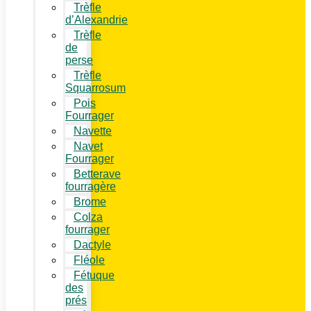
Trèfle
d’Alexandrie
Trèfle
de
perse
Trèfle
Squarrosum
Pois
Fourrager
Navette
Navet
Fourrager
Betterave
fourragère
Brome
Colza
fourrager
Dactyle
Fléole
Fétuque
des
prés