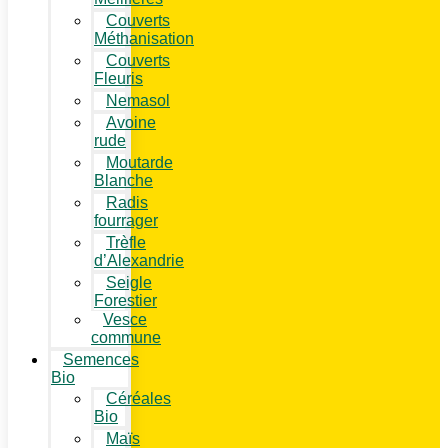
Couverts
Méthanisation
Couverts
Fleuris
Nemasol
Avoine
rude
Moutarde
Blanche
Radis
fourrager
Trèfle
d’Alexandrie
Seigle
Forestier
Vesce
commune
Semences
Bio
Céréales
Bio
Maïs