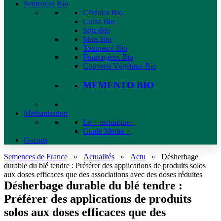
Semences Bio
Céréales Bio
Colza Bio
Soja Bio
Maïs Bio
Tournesol Bio
Fourragères Bio
Couverts Végétaux Bio
MEMENTO BIO
Méthanisation
Le + technique+
.
Guide Metha +
.
Gazons
Semences de France
»
Actualités
»
Actu
»
Désherbage
durable du blé tendre : Préférer des applications de produits solos
aux doses efficaces que des associations avec des doses réduites
Désherbage durable du blé tendre :
Préférer des applications de produits
solos aux doses efficaces que des