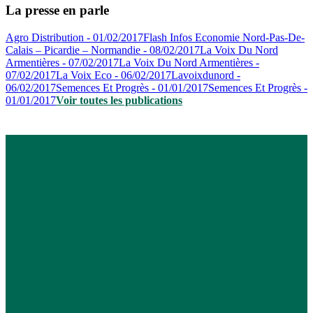
La presse en parle
Agro Distribution - 01/02/2017
Flash Infos Economie Nord-Pas-De-
Calais – Picardie – Normandie - 08/02/2017
La Voix Du Nord
Armentières - 07/02/2017
La Voix Du Nord Armentières -
07/02/2017
La Voix Eco - 06/02/2017
Lavoixdunord -
06/02/2017
Semences Et Progrès - 01/01/2017
Semences Et Progrès -
01/01/2017
Voir toutes les publications