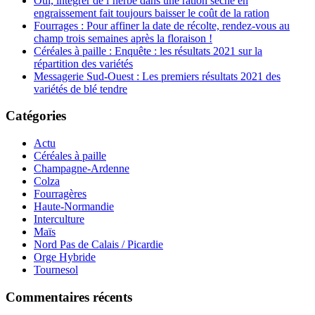
Oui, intégrer de l’herbe dans une ration sèche en
engraissement fait toujours baisser le coût de la ration
Fourrages : Pour affiner la date de récolte, rendez-vous au
champ trois semaines après la floraison !
Céréales à paille : Enquête : les résultats 2021 sur la
répartition des variétés
Messagerie Sud-Ouest : Les premiers résultats 2021 des
variétés de blé tendre
Catégories
Actu
Céréales à paille
Champagne-Ardenne
Colza
Fourragères
Haute-Normandie
Interculture
Maïs
Nord Pas de Calais / Picardie
Orge Hybride
Tournesol
Commentaires récents