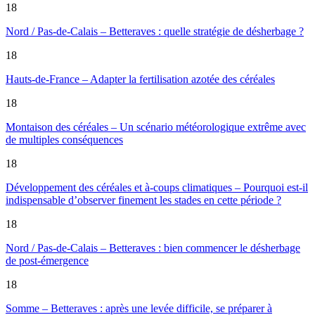
18
Nord / Pas-de-Calais – Betteraves : quelle stratégie de désherbage ?
18
Hauts-de-France – Adapter la fertilisation azotée des céréales
18
Montaison des céréales – Un scénario météorologique extrême avec
de multiples conséquences
18
Développement des céréales et à-coups climatiques – Pourquoi est-il
indispensable d’observer finement les stades en cette période ?
18
Nord / Pas-de-Calais – Betteraves : bien commencer le désherbage
de post-émergence
18
Somme – Betteraves : après une levée difficile, se préparer à