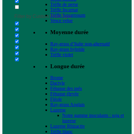
Trèfle de perse
Trèfle Incarnat
Trèfle Squarrosum
Filter by Custom Post Type
Vesce velue
Moyenne durée
Ray-grass d’Italie non-alternatif
Ray-grass hybride
Trèfle violet
Longue durée
Brome
Dactyle
Fétuque des prés
Fétuque élevée
Fléole
Ray-grass Anglais
Luzerne
Notre gamme inoculants : soja et
luzerne
Luzerne Rhizactiv
Trèfle blanc