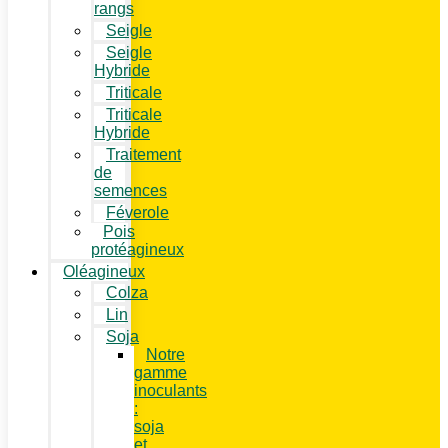
rangs
Seigle
Seigle
Hybride
Triticale
Triticale
Hybride
Traitement
de
semences
Féverole
Pois
protéagineux
Oléagineux
Colza
Lin
Soja
Notre
gamme
inoculants
:
soja
et