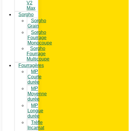
V2
Max
Sorgho
Sorgho
Grain
Sorgho
Fourrage
Monocoupe
Sorgho
Fourrage
Multicoupe
Fourragères
MP
Courte
durée
MP
Moyenne
durée
MP
Longue
durée
Trèfle
Incarnat