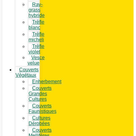
Ray-
grass
hybride
Trèfle
blanc
Trèfle
micheli
Trèfle
violet
Vesce
velue
Couverts
Végétaux
Enherbement
Couverts
Grandes
Cultures
Couverts
Faunistiques
Cultures
Dérobées
Couverts
Mellifères