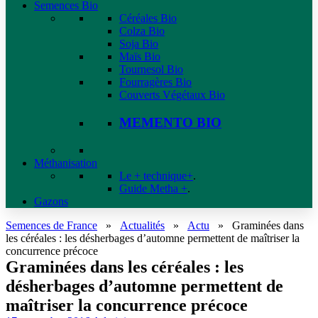
Semences Bio
Céréales Bio
Colza Bio
Soja Bio
Maïs Bio
Tournesol Bio
Fourragères Bio
Couverts Végétaux Bio
MEMENTO BIO
Méthanisation
Le + technique+
.
Guide Metha +
.
Gazons
Semences de France
»
Actualités
»
Actu
»
Graminées dans
les céréales : les désherbages d’automne permettent de maîtriser la
concurrence précoce
Graminées dans les céréales : les
désherbages d’automne permettent de
maîtriser la concurrence précoce