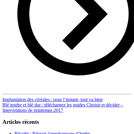
Post
Implantation des céréales : pour l’instant, tout va bien
Blé tendre et blé dur : téléchargez les guides Choisir et décider –
navigation
Interventions de printemps 2017
Articles récents
Récolte : Réussir l’enrubannage d’herbe