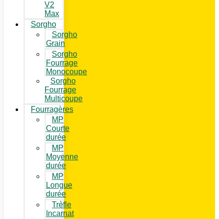
V2
Max
Sorgho
Sorgho
Grain
Sorgho
Fourrage
Monocoupe
Sorgho
Fourrage
Multicoupe
Fourragères
MP
Courte
durée
MP
Moyenne
durée
MP
Longue
durée
Trèfle
Incarnat