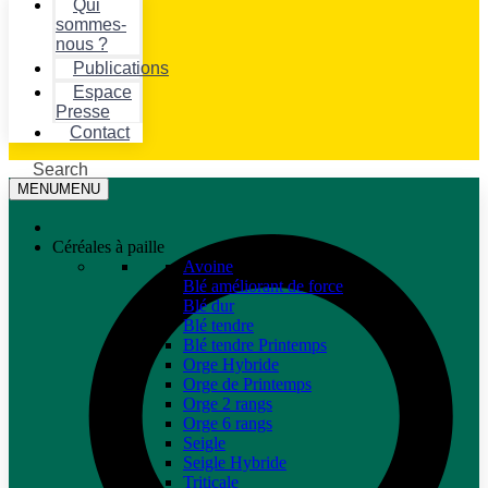
Qui
sommes-
nous ?
Publications
Espace
Presse
Contact
Search
MENU
MENU
Céréales à paille
Avoine
Blé améliorant de force
Blé dur
Blé tendre
Blé tendre Printemps
Orge Hybride
Orge de Printemps
Orge 2 rangs
Orge 6 rangs
Seigle
Seigle Hybride
Triticale