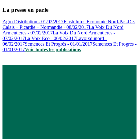
La presse en parle
Agro Distribution - 01/02/2017
Flash Infos Economie Nord-Pas-De-
Calais – Picardie – Normandie - 08/02/2017
La Voix Du Nord
Armentières - 07/02/2017
La Voix Du Nord Armentières -
07/02/2017
La Voix Eco - 06/02/2017
Lavoixdunord -
06/02/2017
Semences Et Progrès - 01/01/2017
Semences Et Progrès -
01/01/2017
Voir toutes les publications