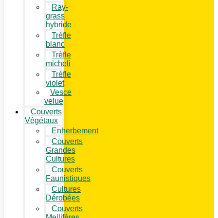
Ray-
grass
hybride
Trèfle
blanc
Trèfle
micheli
Trèfle
violet
Vesce
velue
Couverts
Végétaux
Enherbement
Couverts
Grandes
Cultures
Couverts
Faunistiques
Cultures
Dérobées
Couverts
Mellifères