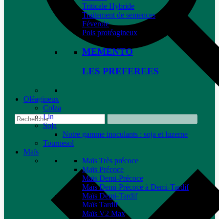
Triticale Hybride
Traitement de semences
Féverole
Pois protéagineux
MEMENTO
LES PREFEREES
Oléagineux
Colza
Lin
Soja
Notre gamme inoculants : soja et luzerne
Tournesol
Maïs
Maïs Très précoce
Maïs Précoce
Maïs Demi-Précoce
Maïs Demi-Précoce à Demi-Tardif
Maïs Demi-Tardif
Maïs Tardif
Maïs V2 Max