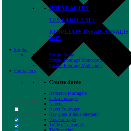
NOUVEAUTES
LES LABELS SF+
RESULTATS ESSAIS ARVALIS
2025
Sorgho
Sorgho Grain
Sorgho Fourrage Monocoupe
Sorgho Fourrage Multicoupe
Fourragères
Courte durée
Betterave fourragère
Colza fourrager
Generic filters
Navette
Navet Fourrager
Ray-grass d’Italie alternatif
Exact matches only
Pois Fourrager
Trèfle d’Alexandrie
Trèfle micheli