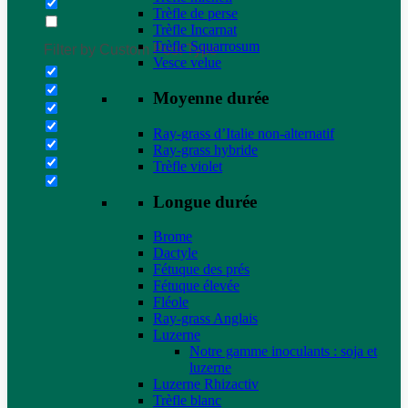
Trèfle de perse
Trèfle Incarnat
Trèfle Squarrosum
Filter by Custom Post Type
Vesce velue
Moyenne durée
Ray-grass d’Italie non-alternatif
Ray-grass hybride
Trèfle violet
Longue durée
Brome
Dactyle
Fétuque des prés
Fétuque élevée
Fléole
Ray-grass Anglais
Luzerne
Notre gamme inoculants : soja et
luzerne
Luzerne Rhizactiv
Trèfle blanc