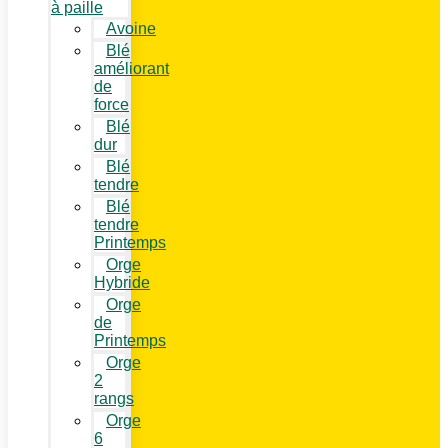
à paille
Avoine
Blé
améliorant
de
force
Blé
dur
Blé
tendre
Blé
tendre
Printemps
Orge
Hybride
Orge
de
Printemps
Orge
2
rangs
Orge
6