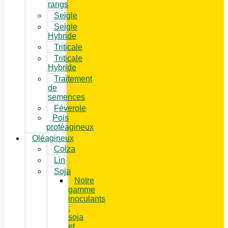
rangs
Seigle
Seigle
Hybride
Triticale
Triticale
Hybride
Traitement
de
semences
Féverole
Pois
protéagineux
Oléagineux
Colza
Lin
Soja
Notre
gamme
inoculants
:
soja
et