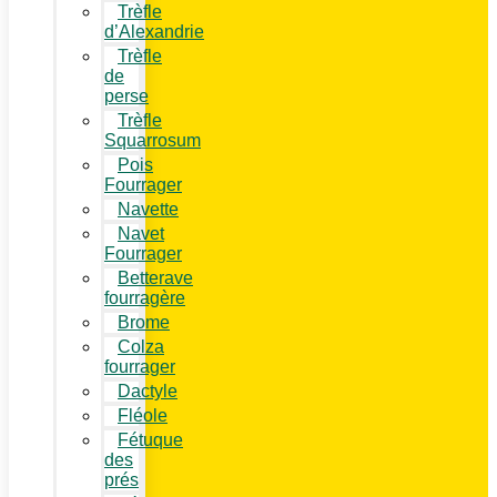
Trèfle
d’Alexandrie
Trèfle
de
perse
Trèfle
Squarrosum
Pois
Fourrager
Navette
Navet
Fourrager
Betterave
fourragère
Brome
Colza
fourrager
Dactyle
Fléole
Fétuque
des
prés