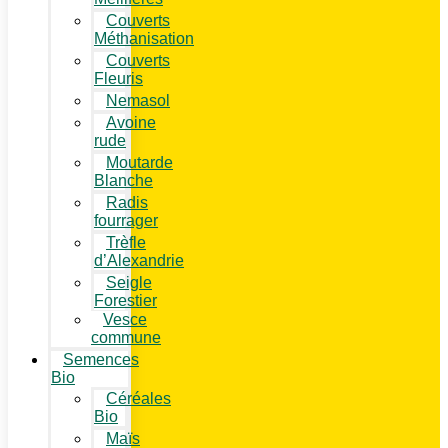
Couverts
Méthanisation
Couverts
Fleuris
Nemasol
Avoine
rude
Moutarde
Blanche
Radis
fourrager
Trèfle
d’Alexandrie
Seigle
Forestier
Vesce
commune
Semences
Bio
Céréales
Bio
Maïs