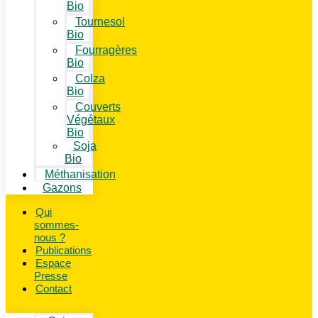
Bio
Tournesol
Bio
Fourragères
Bio
Colza
Bio
Couverts
Végétaux
Bio
Soja
Bio
Méthanisation
Gazons
Qui
sommes-
nous ?
Publications
Espace
Presse
Contact