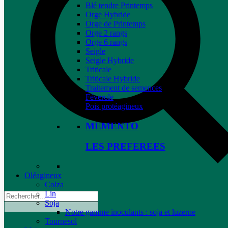
Blé tendre Printemps
Orge Hybride
Orge de Printemps
Orge 2 rangs
Orge 6 rangs
Seigle
Seigle Hybride
Triticale
Triticale Hybride
Traitement de semences
Féverole
Pois protéagineux
MEMENTO
LES PREFEREES
Oléagineux
Colza
Lin
Soja
Notre gamme inoculants : soja et luzerne
Tournesol