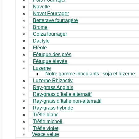
Navette
Navet Fourrager
Betterave fourragère
Brome
Colza fourrager
Dactyle
Fléole
Fétuque des prés
Fétuque élevée
Luzerne
Notre gamme inoculants : soja et luzerne
Luzerne Rhizactiv
Ray-grass Anglais
Ray-grass d’Italie alternatif
Ray-grass d’Italie non-alternatif
Ray-grass hybride
Trèfle blanc
Trèfle micheli
Trèfle violet
Vesce velue