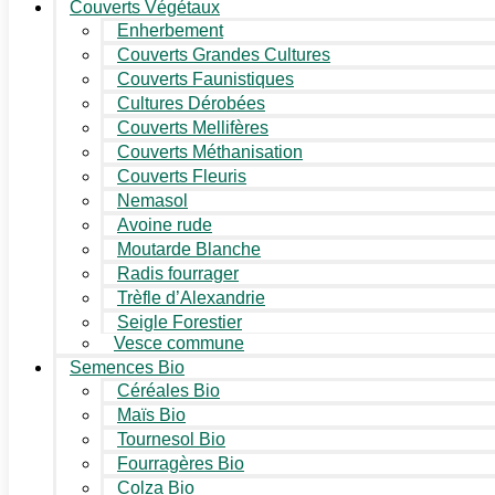
Couverts Végétaux
Enherbement
Couverts Grandes Cultures
Couverts Faunistiques
Cultures Dérobées
Couverts Mellifères
Couverts Méthanisation
Couverts Fleuris
Nemasol
Avoine rude
Moutarde Blanche
Radis fourrager
Trèfle d’Alexandrie
Seigle Forestier
Vesce commune
Semences Bio
Céréales Bio
Maïs Bio
Tournesol Bio
Fourragères Bio
Colza Bio