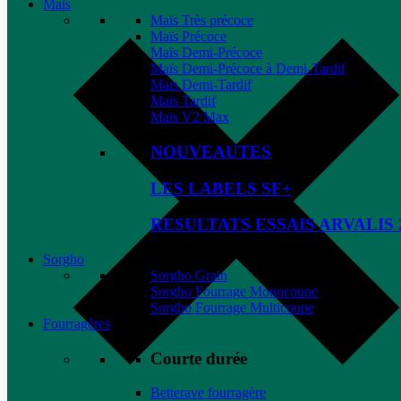
Maïs
Maïs Très précoce
Maïs Précoce
Maïs Demi-Précoce
Maïs Demi-Précoce à Demi-Tardif
Maïs Demi-Tardif
Maïs Tardif
Maïs V2 Max
NOUVEAUTES
LES LABELS SF+
RESULTATS ESSAIS ARVALIS 
Sorgho
Sorgho Grain
Sorgho Fourrage Monocoupe
Sorgho Fourrage Multicoupe
Fourragères
Courte durée
Betterave fourragère