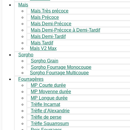
Maïs
Maïs Très précoce
Maïs Précoce
Maïs Demi-Précoce
Maïs Demi-Précoce à Demi-Tardif
Maïs Demi-Tardif
Maïs Tardif
Maïs V2 Max
Sorgho
Sorgho Grain
Sorgho Fourrage Monocoupe
Sorgho Fourrage Multicoupe
Fourragères
MP Courte durée
MP Moyenne durée
MP Longue durée
Trèfle Incarnat
Trèfle d’Alexandrie
Trèfle de perse
Trèfle Squarrosum
Pois Fourrager