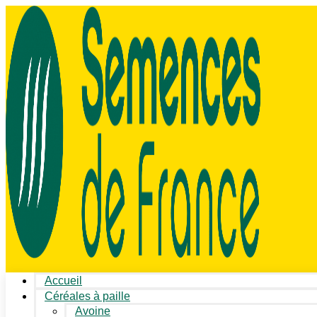
Accueil
Céréales à paille
Avoine