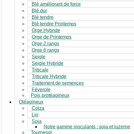
Blé améliorant de force
Blé dur
Blé tendre
Blé tendre Printemps
Orge Hybride
Orge de Printemps
Orge 2 rangs
Orge 6 rangs
Seigle
Seigle Hybride
Triticale
Triticale Hybride
Traitement de semences
Féverole
Pois protéagineux
Oléagineux
Colza
Lin
Soja
Notre gamme inoculants : soja et luzerne
Tournesol