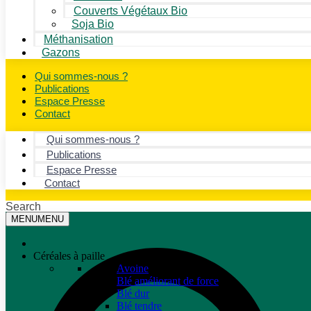
Couverts Végétaux Bio
Soja Bio
Méthanisation
Gazons
Qui sommes-nous ?
Publications
Espace Presse
Contact
Qui sommes-nous ?
Publications
Espace Presse
Contact
Search
MENU
MENU
Céréales à paille
Avoine
Blé améliorant de force
Blé dur
Blé tendre