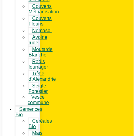
Couverts
Méthanisation
Couverts
Fleuris
Nemasol
Avoine
rude
Moutarde
Blanche
Radis
fourrager
Trèfle
d’Alexandrie
Seigle
Forestier
Vesce
commune
Semences
Bio
Céréales
Bio
Maïs