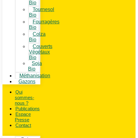
Bio
Tournesol
Bio
Fourragères
Bio
Colza
Bio
Couverts
Végétaux
Bio
Soja
Bio
Méthanisation
Gazons
Qui
sommes-
nous ?
Publications
Espace
Presse
Contact