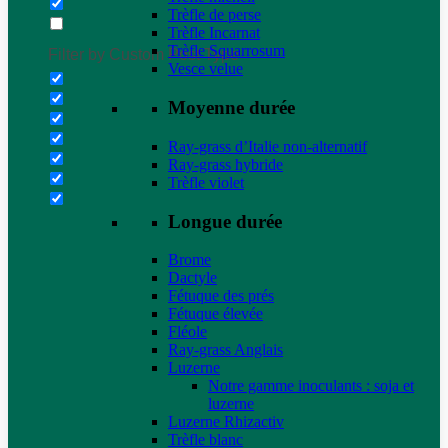
Trèfle de perse
Trèfle Incarnat
Trèfle Squarrosum
Filter by Custom Post Type
Vesce velue
Moyenne durée
Ray-grass d’Italie non-alternatif
Ray-grass hybride
Trèfle violet
Longue durée
Brome
Dactyle
Fétuque des prés
Fétuque élevée
Fléole
Ray-grass Anglais
Luzerne
Notre gamme inoculants : soja et
luzerne
Luzerne Rhizactiv
Trèfle blanc