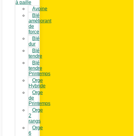
à paille
Avoine
Blé
améliorant
de
force
Blé
dur
Blé
tendre
Blé
tendre
Printemps
Orge
Hybride
Orge
de
Printemps
Orge
2
rangs
Orge
6