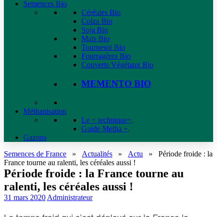
Semences Bio
Céréales Bio
Colza Bio
Soja Bio
Maïs Bio
Tournesol Bio
Fourragères Bio
Couverts Végétaux Bio
MEMENTO BIO
Méthanisation
Le + technique+
.
Guide Metha +
.
Gazons
Semences de France
»
Actualités
»
Actu
»
Période froide : la
France tourne au ralenti, les céréales aussi !
Période froide : la France tourne au
ralenti, les céréales aussi !
31 mars 2020
Administrateur
Le temps froid qui s’est déployé sur la France la