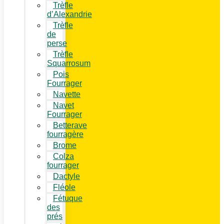
Trèfle
d’Alexandrie
Trèfle
de
perse
Trèfle
Squarrosum
Pois
Fourrager
Navette
Navet
Fourrager
Betterave
fourragère
Brome
Colza
fourrager
Dactyle
Fléole
Fétuque
des
prés