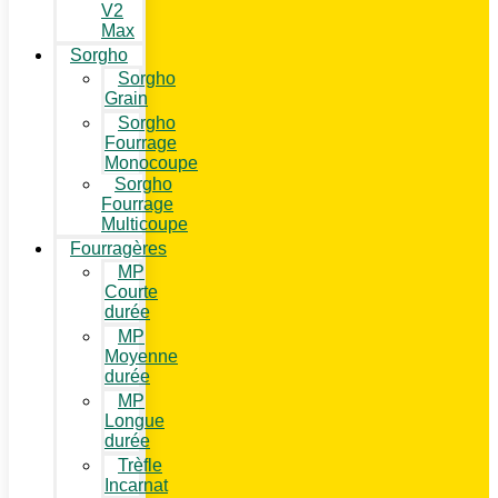
V2
Max
Sorgho
Sorgho
Grain
Sorgho
Fourrage
Monocoupe
Sorgho
Fourrage
Multicoupe
Fourragères
MP
Courte
durée
MP
Moyenne
durée
MP
Longue
durée
Trèfle
Incarnat