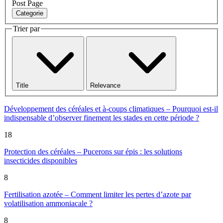
Post
Page
Categorie
Trier par
Title
Relevance
Développement des céréales et à-coups climatiques – Pourquoi est-il
indispensable d’observer finement les stades en cette période ?
18
Protection des céréales – Pucerons sur épis : les solutions
insecticides disponibles
8
Fertilisation azotée – Comment limiter les pertes d’azote par
volatilisation ammoniacale ?
8