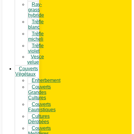
Ray-
grass
hybride
Trèfle
blanc
Trèfle
micheli
Trèfle
violet
Vesce
velue
Couverts
Végétaux
Enherbement
Couverts
Grandes
Cultures
Couverts
Faunistiques
Cultures
Dérobées
Couverts
Mellifères