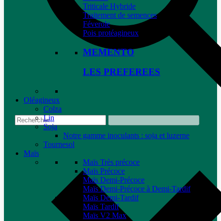
Triticale Hybride
Traitement de semences
Féverole
Pois protéagineux
MEMENTO
LES PREFEREES
Oléagineux
Colza
Lin
Soja
Notre gamme inoculants : soja et luzerne
Tournesol
Maïs
Maïs Très précoce
Maïs Précoce
Maïs Demi-Précoce
Maïs Demi-Précoce à Demi-Tardif
Maïs Demi-Tardif
Maïs Tardif
Maïs V2 Max