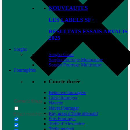
NOUVEAUTES
LES LABELS SF+
RESULTATS ESSAIS ARVALIS
2025
Sorgho
Sorgho Grain
Sorgho Fourrage Monocoupe
Sorgho Fourrage Multicoupe
Fourragères
Courte durée
Betterave fourragère
Colza fourrager
Generic filters
Navette
Navet Fourrager
Ray-grass d’Italie alternatif
Exact matches only
Pois Fourrager
Trèfle d’Alexandrie
Trèfle micheli