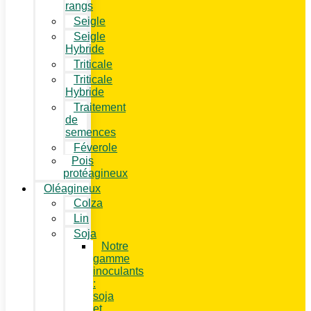
rangs
Seigle
Seigle
Hybride
Triticale
Triticale
Hybride
Traitement
de
semences
Féverole
Pois
protéagineux
Oléagineux
Colza
Lin
Soja
Notre
gamme
inoculants
:
soja
et