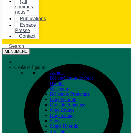
Qui
sommes-
nous ?
Publications
Espace
Presse
Contact
Search
MENU
MENU
Céréales à paille
Avoine
Blé améliorant de force
Blé dur
Blé tendre
Blé tendre Printemps
Orge Hybride
Orge de Printemps
Orge 2 rangs
Orge 6 rangs
Seigle
Seigle Hybride
Triticale