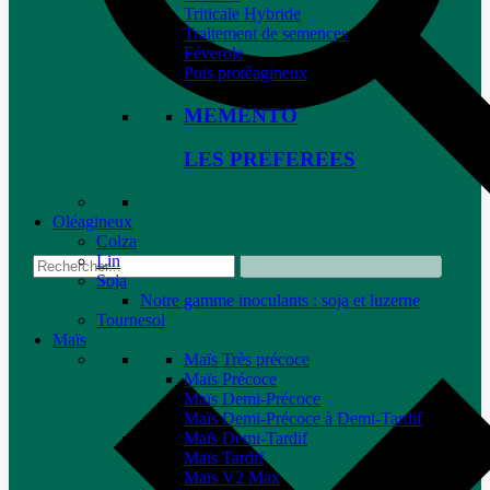
Triticale Hybride
Traitement de semences
Féverole
Pois protéagineux
MEMENTO
LES PREFEREES
Oléagineux
Colza
Lin
Soja
Notre gamme inoculants : soja et luzerne
Tournesol
Maïs
Maïs Très précoce
Maïs Précoce
Maïs Demi-Précoce
Maïs Demi-Précoce à Demi-Tardif
Maïs Demi-Tardif
Maïs Tardif
Maïs V2 Max