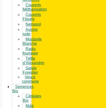
Couverts
Méthanisation
Couverts
Fleuris
Nemasol
Avoine
rude
Moutarde
Blanche
Radis
fourrager
Trèfle
d’Alexandrie
Seigle
Forestier
Vesce
commune
Semences
Bio
Céréales
Bio
Maïs