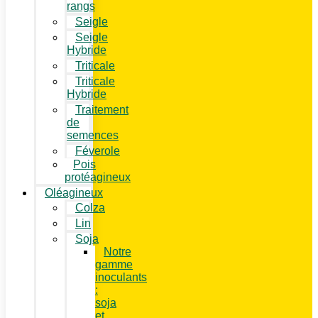
rangs
Seigle
Seigle
Hybride
Triticale
Triticale
Hybride
Traitement
de
semences
Féverole
Pois
protéagineux
Oléagineux
Colza
Lin
Soja
Notre
gamme
inoculants
:
soja
et