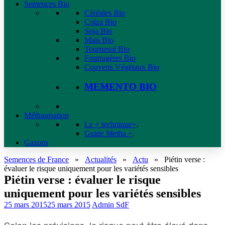
Semences Bio
Céréales Bio
Colza Bio
Soja Bio
Maïs Bio
Tournesol Bio
Fourragères Bio
Couverts Végétaux Bio
MEMENTO BIO
Méthanisation
Le + technique+
.
Guide Metha +
.
Gazons
Semences de France
»
Actualités
»
Actu
»
Piétin verse :
évaluer le risque uniquement pour les variétés sensibles
Piétin verse : évaluer le risque
uniquement pour les variétés sensibles
25 mars 2015
25 mars 2015
Admin SdF
Selon les prévisions, le risque peut être élevé dans