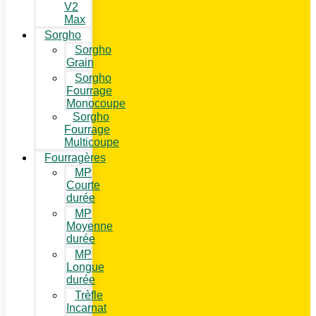
V2
Max
Sorgho
Sorgho
Grain
Sorgho
Fourrage
Monocoupe
Sorgho
Fourrage
Multicoupe
Fourragères
MP
Courte
durée
MP
Moyenne
durée
MP
Longue
durée
Trèfle
Incarnat