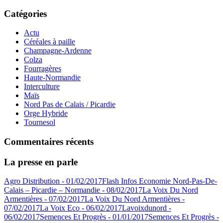
Catégories
Actu
Céréales à paille
Champagne-Ardenne
Colza
Fourragères
Haute-Normandie
Interculture
Maïs
Nord Pas de Calais / Picardie
Orge Hybride
Tournesol
Commentaires récents
La presse en parle
Agro Distribution - 01/02/2017
Flash Infos Economie Nord-Pas-De-
Calais – Picardie – Normandie - 08/02/2017
La Voix Du Nord
Armentières - 07/02/2017
La Voix Du Nord Armentières -
07/02/2017
La Voix Eco - 06/02/2017
Lavoixdunord -
06/02/2017
Semences Et Progrès - 01/01/2017
Semences Et Progrès -