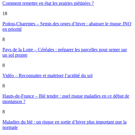
Comment remettre en état les prairies piétinées ?
18
Poitou-Charentes – Semis des orges d’hiver : abaisser le risque JNO
en priorité
8
Pays de la Loire – Céréales : préparer les parcelles pour semer sur
un sol propre
8
Vidéo – Reconnaitre et maitriser l’acidité du sol
8
Hauts-de-France – Blé tendre : quel risque maladies en ce début de
montaison ?
8
Maladies du blé : un risque en sortie d’hiver plus important que la
normale