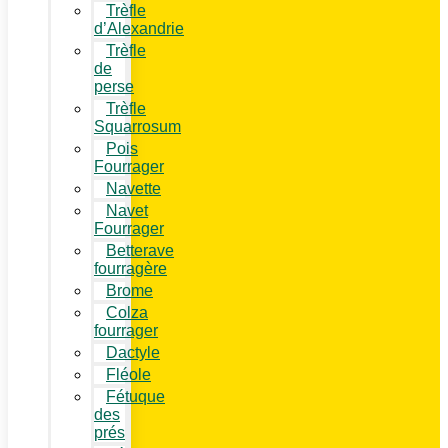
Trèfle
d’Alexandrie
Trèfle
de
perse
Trèfle
Squarrosum
Pois
Fourrager
Navette
Navet
Fourrager
Betterave
fourragère
Brome
Colza
fourrager
Dactyle
Fléole
Fétuque
des
prés