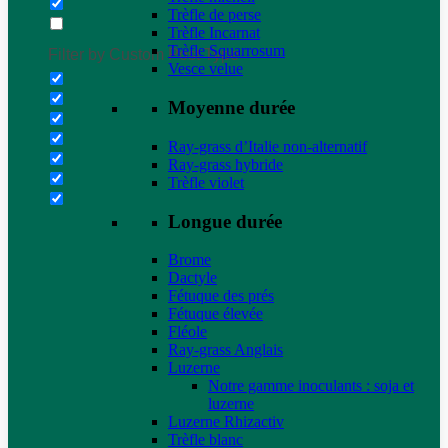
Trèfle de perse
Trèfle Incarnat
Trèfle Squarrosum
Filter by Custom Post Type
Vesce velue
Moyenne durée
Ray-grass d’Italie non-alternatif
Ray-grass hybride
Trèfle violet
Longue durée
Brome
Dactyle
Fétuque des prés
Fétuque élevée
Fléole
Ray-grass Anglais
Luzerne
Notre gamme inoculants : soja et
luzerne
Luzerne Rhizactiv
Trèfle blanc