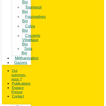
Bio
Tournesol
Bio
Fourragères
Bio
Colza
Bio
Couverts
Végétaux
Bio
Soja
Bio
Méthanisation
Gazons
Qui
sommes-
nous ?
Publications
Espace
Presse
Contact