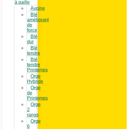
à paille
Avoine
Blé
améliorant
de
force
Blé
dur
Blé
tendre
Blé
tendre
Printemps
Orge
Hybride
Orge
de
Printemps
Orge
2
rangs
Orge
6