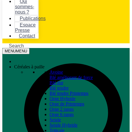
Qui
sommes-
nous ?
Publications
Espace
Presse
Contact
Search
MENU
MENU
Céréales à paille
Avoine
Blé améliorant de force
Blé dur
Blé tendre
Blé tendre Printemps
Orge Hybride
Orge de Printemps
Orge 2 rangs
Orge 6 rangs
Seigle
Seigle Hybride
Triticale