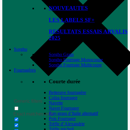
NOUVEAUTES
LES LABELS SF+
RESULTATS ESSAIS ARVALIS
2025
Sorgho
Sorgho Grain
Sorgho Fourrage Monocoupe
Sorgho Fourrage Multicoupe
Fourragères
Courte durée
Betterave fourragère
Colza fourrager
Generic filters
Navette
Navet Fourrager
Ray-grass d’Italie alternatif
Exact matches only
Pois Fourrager
Trèfle d’Alexandrie
Trèfle micheli