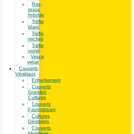
Ray-
grass
hybride
Trèfle
blanc
Trèfle
micheli
Trèfle
violet
Vesce
velue
Couverts
Végétaux
Enherbement
Couverts
Grandes
Cultures
Couverts
Faunistiques
Cultures
Dérobées
Couverts
Mellifères