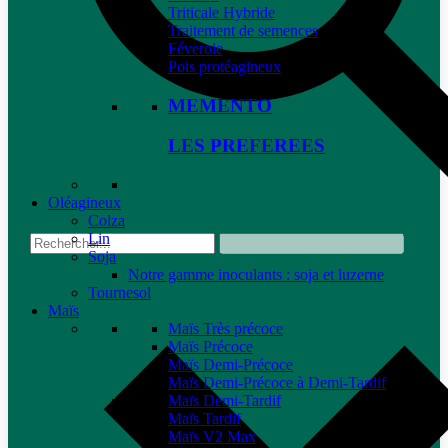
Triticale Hybride
Traitement de semences
Féverole
Pois protéagineux
MEMENTO
LES PREFEREES
Oléagineux
Colza
Lin
Soja
Notre gamme inoculants : soja et luzerne
Tournesol
Maïs
Maïs Très précoce
Maïs Précoce
Maïs Demi-Précoce
Maïs Demi-Précoce à Demi-Tardif
Maïs Demi-Tardif
Maïs Tardif
Maïs V2 Max