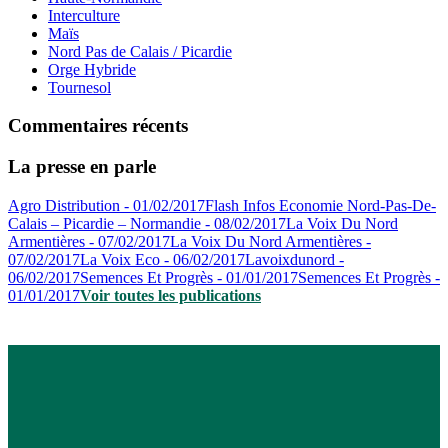
Interculture
Maïs
Nord Pas de Calais / Picardie
Orge Hybride
Tournesol
Commentaires récents
La presse en parle
Agro Distribution - 01/02/2017
Flash Infos Economie Nord-Pas-De-
Calais – Picardie – Normandie - 08/02/2017
La Voix Du Nord
Armentières - 07/02/2017
La Voix Du Nord Armentières -
07/02/2017
La Voix Eco - 06/02/2017
Lavoixdunord -
06/02/2017
Semences Et Progrès - 01/01/2017
Semences Et Progrès -
01/01/2017
Voir toutes les publications