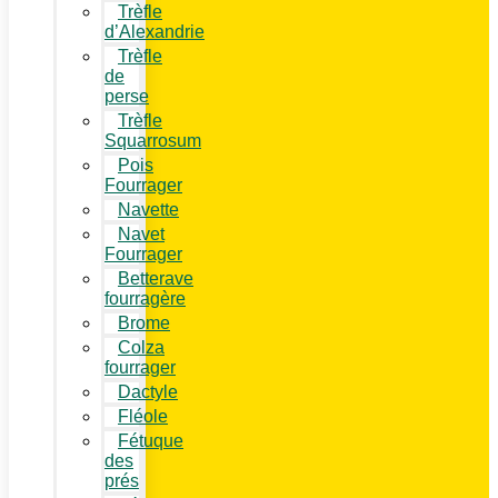
Trèfle
d’Alexandrie
Trèfle
de
perse
Trèfle
Squarrosum
Pois
Fourrager
Navette
Navet
Fourrager
Betterave
fourragère
Brome
Colza
fourrager
Dactyle
Fléole
Fétuque
des
prés