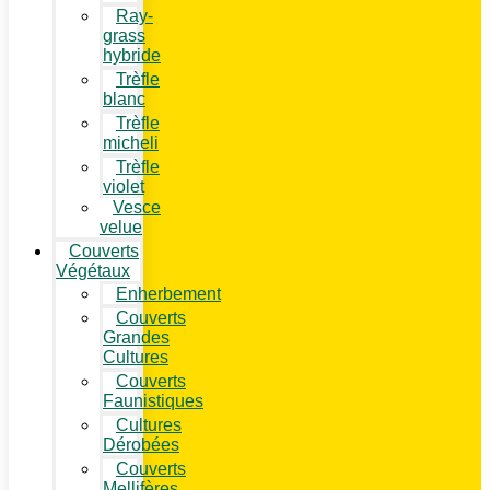
Ray-
grass
hybride
Trèfle
blanc
Trèfle
micheli
Trèfle
violet
Vesce
velue
Couverts
Végétaux
Enherbement
Couverts
Grandes
Cultures
Couverts
Faunistiques
Cultures
Dérobées
Couverts
Mellifères