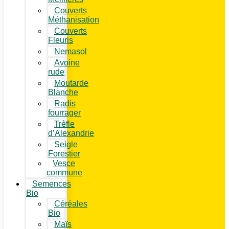
Couverts
Méthanisation
Couverts
Fleuris
Nemasol
Avoine
rude
Moutarde
Blanche
Radis
fourrager
Trèfle
d’Alexandrie
Seigle
Forestier
Vesce
commune
Semences
Bio
Céréales
Bio
Maïs