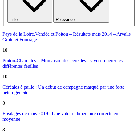
Title
Relevance
Pays de la Loire,Vendée et Poitou – Résultats maïs 2014 – Arvalis
Grain et Fourrage
18
Poitou-Charentes – Montaison des céréales : savoir repérer les
différentes feuilles
10
Céréales à paille : Un début de campagne marqué par une forte
hétérogénéité
8
Ensilages de maïs 2019 : Une valeur alimentaire correcte en
moyenne
8