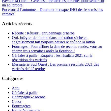
Post
Pays de la Loire – Céréales : préparer les parcelles pour semer sur
un sol propre
navigation
Pucerons à l’automne – Diminuer le risque JNO dès le semis des
céréales
Articles récents
Récolte : Réussir l’enrubannage d’herbe
Oui, intégrer de l’herbe dans une ration sèche en
engraissement fait toujours baisser le coût de la ration
Fourrages : Pour affiner la date de récolte, rendez-vous au
champ trois semaines après la floraison !
Céréales à paille : Enquête : les résultats 2021 sur la
répartition des variétés
Messagerie Sud-Ouest : Les premiers résultats 2021 des
variétés de blé tendre
Catégories
Actu
Céréales à paille
Champagne-Ardenne
Colza
Fourragères
Haute-Normandie