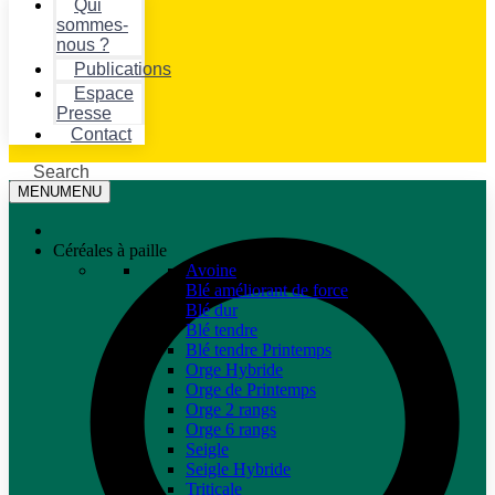
Qui
sommes-
nous ?
Publications
Espace
Presse
Contact
Search
MENU
MENU
Céréales à paille
Avoine
Blé améliorant de force
Blé dur
Blé tendre
Blé tendre Printemps
Orge Hybride
Orge de Printemps
Orge 2 rangs
Orge 6 rangs
Seigle
Seigle Hybride
Triticale