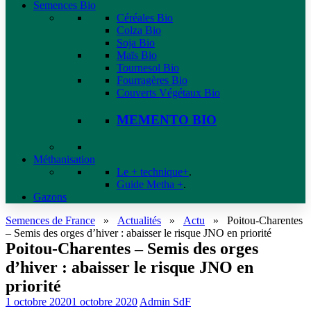
Semences Bio
Céréales Bio
Colza Bio
Soja Bio
Maïs Bio
Tournesol Bio
Fourragères Bio
Couverts Végétaux Bio
MEMENTO BIO
Méthanisation
Le + technique+
.
Guide Metha +
.
Gazons
Semences de France
»
Actualités
»
Actu
»
Poitou-Charentes
– Semis des orges d’hiver : abaisser le risque JNO en priorité
Poitou-Charentes – Semis des orges
d’hiver : abaisser le risque JNO en
priorité
1 octobre 2020
1 octobre 2020
Admin SdF