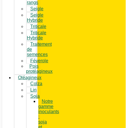
rangs
Seigle
Seigle
Hybride
Triticale
Triticale
Hybride
Traitement
de
semences
Féverole
Pois
protéagineux
Oléagineux
Colza
Lin
Soja
Notre
gamme
inoculants
:
soja
et