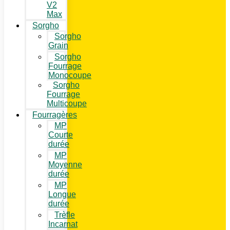
V2
Max
Sorgho
Sorgho
Grain
Sorgho
Fourrage
Monocoupe
Sorgho
Fourrage
Multicoupe
Fourragères
MP
Courte
durée
MP
Moyenne
durée
MP
Longue
durée
Trèfle
Incarnat