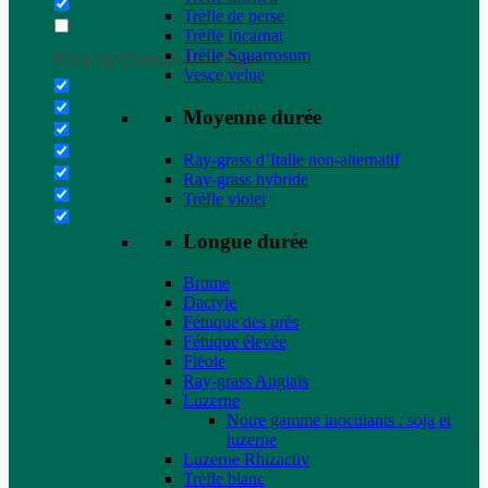
Trèfle de perse
Trèfle Incarnat
Trèfle Squarrosum
Filter by Custom Post Type
Vesce velue
Moyenne durée
Ray-grass d’Italie non-alternatif
Ray-grass hybride
Trèfle violet
Longue durée
Brome
Dactyle
Fétuque des prés
Fétuque élevée
Fléole
Ray-grass Anglais
Luzerne
Notre gamme inoculants : soja et
luzerne
Luzerne Rhizactiv
Trèfle blanc