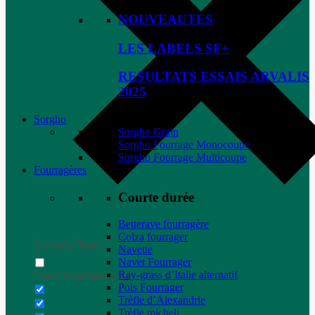
NOUVEAUTES
LES LABELS SF+
RESULTATS ESSAIS ARVALIS
2025
Sorgho
Sorgho Grain
Sorgho Fourrage Monocoupe
Sorgho Fourrage Multicoupe
Fourragères
Courte durée
Betterave fourragère
Colza fourrager
Generic filters
Navette
Navet Fourrager
Ray-grass d’Italie alternatif
Exact matches only
Pois Fourrager
Trèfle d’Alexandrie
Trèfle micheli