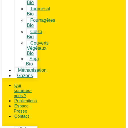
Bio
Tournesol
Bio
Fourragères
Bio
Colza
Bio
Couverts
Végétaux
Bio
Soja
Bio
Méthanisation
Gazons
Qui
sommes-
nous ?
Publications
Espace
Presse
Contact