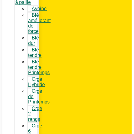
à paille
Avoine
Blé
améliorant
de
force
Blé
dur
Blé
tendre
Blé
tendre
Printemps
Orge
Hybride
Orge
de
Printemps
Orge
2
rangs
Orge
6