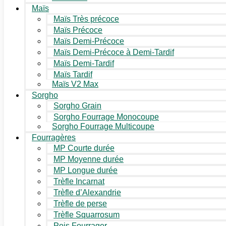
Maïs
Maïs Très précoce
Maïs Précoce
Maïs Demi-Précoce
Maïs Demi-Précoce à Demi-Tardif
Maïs Demi-Tardif
Maïs Tardif
Maïs V2 Max
Sorgho
Sorgho Grain
Sorgho Fourrage Monocoupe
Sorgho Fourrage Multicoupe
Fourragères
MP Courte durée
MP Moyenne durée
MP Longue durée
Trèfle Incarnat
Trèfle d’Alexandrie
Trèfle de perse
Trèfle Squarrosum
Pois Fourrager