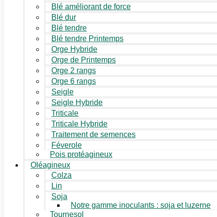
Blé améliorant de force
Blé dur
Blé tendre
Blé tendre Printemps
Orge Hybride
Orge de Printemps
Orge 2 rangs
Orge 6 rangs
Seigle
Seigle Hybride
Triticale
Triticale Hybride
Traitement de semences
Féverole
Pois protéagineux
Oléagineux
Colza
Lin
Soja
Notre gamme inoculants : soja et luzerne
Tournesol