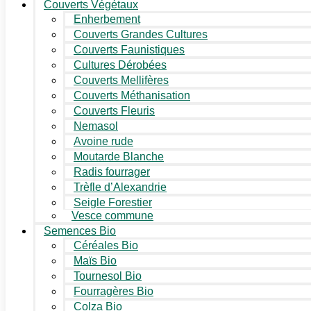
Couverts Végétaux
Enherbement
Couverts Grandes Cultures
Couverts Faunistiques
Cultures Dérobées
Couverts Mellifères
Couverts Méthanisation
Couverts Fleuris
Nemasol
Avoine rude
Moutarde Blanche
Radis fourrager
Trèfle d’Alexandrie
Seigle Forestier
Vesce commune
Semences Bio
Céréales Bio
Maïs Bio
Tournesol Bio
Fourragères Bio
Colza Bio