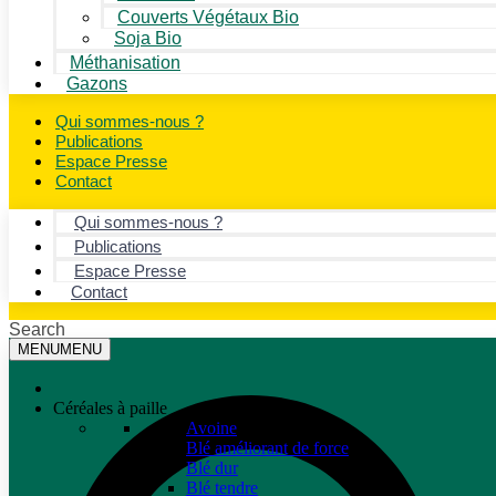
Couverts Végétaux Bio
Soja Bio
Méthanisation
Gazons
Qui sommes-nous ?
Publications
Espace Presse
Contact
Qui sommes-nous ?
Publications
Espace Presse
Contact
Search
MENU
MENU
Céréales à paille
Avoine
Blé améliorant de force
Blé dur
Blé tendre