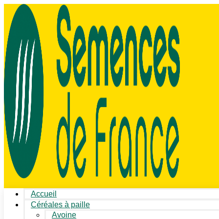
Accueil
Céréales à paille
Avoine