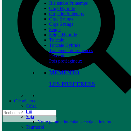
Blé tendre Printemps
Orge Hybride
Orge de Printemps
Orge 2 rangs
Orge 6 rangs
Seigle
Seigle Hybride
Triticale
Triticale Hybride
Traitement de semences
Féverole
Pois protéagineux
MEMENTO
LES PREFEREES
Oléagineux
Colza
Lin
Soja
Notre gamme inoculants : soja et luzerne
Tournesol