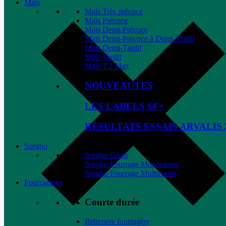
Maïs
Maïs Très précoce
Maïs Précoce
Maïs Demi-Précoce
Maïs Demi-Précoce à Demi-Tardif
Maïs Demi-Tardif
Maïs Tardif
Maïs V2 Max
NOUVEAUTES
LES LABELS SF+
RESULTATS ESSAIS ARVALIS 
Sorgho
Sorgho Grain
Sorgho Fourrage Monocoupe
Sorgho Fourrage Multicoupe
Fourragères
Courte durée
Betterave fourragère