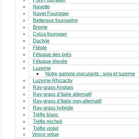
Navette
Navet Fourrager
Betterave fourragère
Brome
Colza fourrager
Dactyle
Fléole
Fétuque des prés
Fétuque élevée
Luzerne
Notre gamme inoculants : soja et luzerne
Luzerne Rhizactiv
Ray-grass Anglais
Ray-grass d’Italie alternatif
Ray-grass d’Italie non-alternatif
Ray-grass hybride
Trèfle blanc
Trèfle micheli
Trèfle violet
Vesce velue