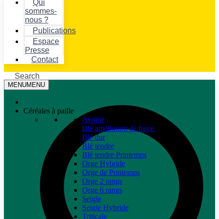
Qui
sommes-
nous ?
Publications
Espace
Presse
Contact
Search
MENU
MENU
Céréales à paille
Avoine
Blé améliorant de force
Blé dur
Blé tendre
Blé tendre Printemps
Orge Hybride
Orge de Printemps
Orge 2 rangs
Orge 6 rangs
Seigle
Seigle Hybride
Triticale