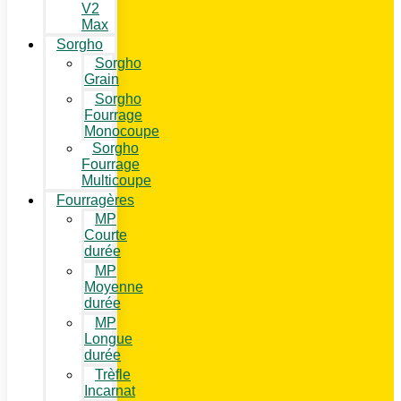
V2
Max
Sorgho
Sorgho
Grain
Sorgho
Fourrage
Monocoupe
Sorgho
Fourrage
Multicoupe
Fourragères
MP
Courte
durée
MP
Moyenne
durée
MP
Longue
durée
Trèfle
Incarnat