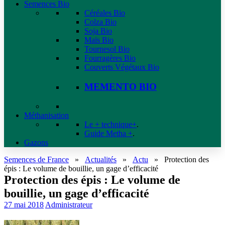
Semences Bio
Céréales Bio
Colza Bio
Soja Bio
Maïs Bio
Tournesol Bio
Fourragères Bio
Couverts Végétaux Bio
MEMENTO BIO
Méthanisation
Le + technique+
.
Guide Metha +
.
Gazons
Semences de France
»
Actualités
»
Actu
»
Protection des
épis : Le volume de bouillie, un gage d’efficacité
Protection des épis : Le volume de
bouillie, un gage d’efficacité
27 mai 2018
Administrateur