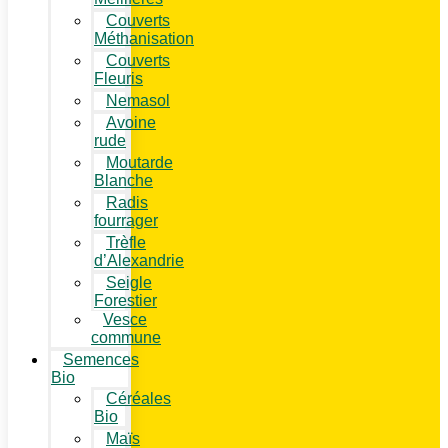
Couverts
Méthanisation
Couverts
Fleuris
Nemasol
Avoine
rude
Moutarde
Blanche
Radis
fourrager
Trèfle
d’Alexandrie
Seigle
Forestier
Vesce
commune
Semences
Bio
Céréales
Bio
Maïs