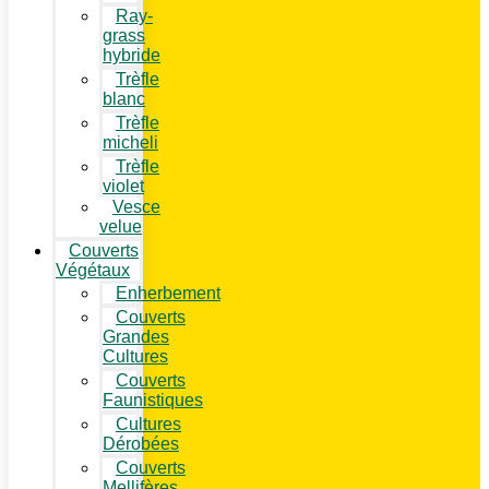
Ray-
grass
hybride
Trèfle
blanc
Trèfle
micheli
Trèfle
violet
Vesce
velue
Couverts
Végétaux
Enherbement
Couverts
Grandes
Cultures
Couverts
Faunistiques
Cultures
Dérobées
Couverts
Mellifères