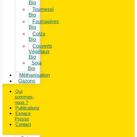
Bio
Tournesol
Bio
Fourragères
Bio
Colza
Bio
Couverts
Végétaux
Bio
Soja
Bio
Méthanisation
Gazons
Qui
sommes-
nous ?
Publications
Espace
Presse
Contact