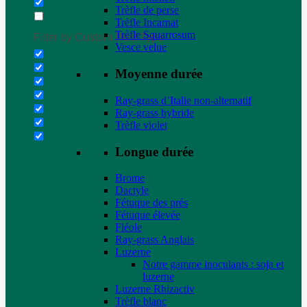
Trèfle de perse
Trèfle Incarnat
Trèfle Squarrosum
Filter by Custom Post Type
Vesce velue
Moyenne durée
Ray-grass d’Italie non-alternatif
Ray-grass hybride
Trèfle violet
Longue durée
Brome
Dactyle
Fétuque des prés
Fétuque élevée
Fléole
Ray-grass Anglais
Luzerne
Notre gamme inoculants : soja et
luzerne
Luzerne Rhizactiv
Trèfle blanc