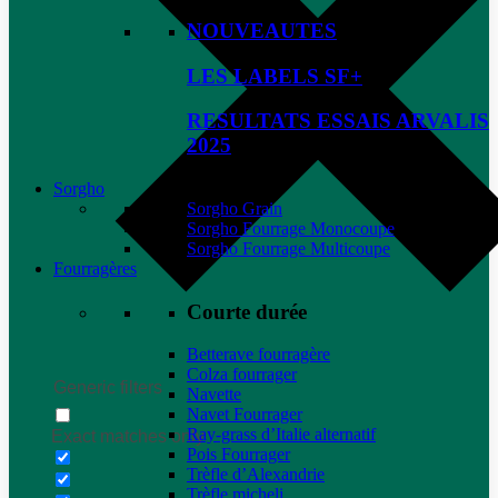
NOUVEAUTES
LES LABELS SF+
RESULTATS ESSAIS ARVALIS
2025
Sorgho
Sorgho Grain
Sorgho Fourrage Monocoupe
Sorgho Fourrage Multicoupe
Fourragères
Courte durée
Betterave fourragère
Colza fourrager
Generic filters
Navette
Navet Fourrager
Ray-grass d’Italie alternatif
Exact matches only
Pois Fourrager
Trèfle d’Alexandrie
Trèfle micheli