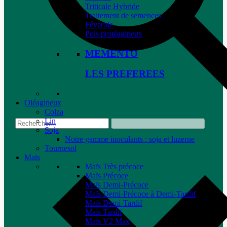
Triticale Hybride
Traitement de semences
Féverole
Pois protéagineux
MEMENTO
LES PREFEREES
Oléagineux
Colza
Lin
Soja
Notre gamme inoculants : soja et luzerne
Tournesol
Maïs
Maïs Très précoce
Maïs Précoce
Maïs Demi-Précoce
Maïs Demi-Précoce à Demi-Tardif
Maïs Demi-Tardif
Maïs Tardif
Maïs V2 Max