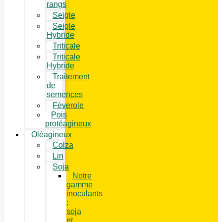
rangs
Seigle
Seigle
Hybride
Triticale
Triticale
Hybride
Traitement
de
semences
Féverole
Pois
protéagineux
Oléagineux
Colza
Lin
Soja
Notre
gamme
inoculants
:
soja
et