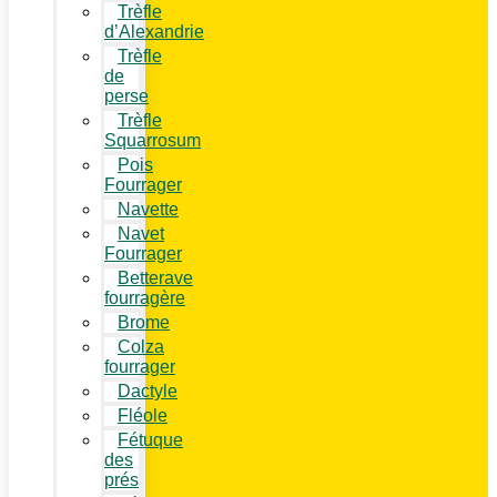
Trèfle
d’Alexandrie
Trèfle
de
perse
Trèfle
Squarrosum
Pois
Fourrager
Navette
Navet
Fourrager
Betterave
fourragère
Brome
Colza
fourrager
Dactyle
Fléole
Fétuque
des
prés