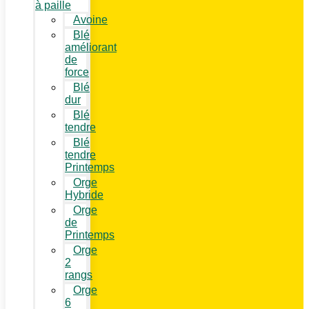
à paille
Avoine
Blé
améliorant
de
force
Blé
dur
Blé
tendre
Blé
tendre
Printemps
Orge
Hybride
Orge
de
Printemps
Orge
2
rangs
Orge
6