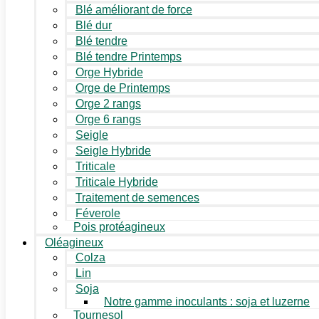
Blé améliorant de force
Blé dur
Blé tendre
Blé tendre Printemps
Orge Hybride
Orge de Printemps
Orge 2 rangs
Orge 6 rangs
Seigle
Seigle Hybride
Triticale
Triticale Hybride
Traitement de semences
Féverole
Pois protéagineux
Oléagineux
Colza
Lin
Soja
Notre gamme inoculants : soja et luzerne
Tournesol