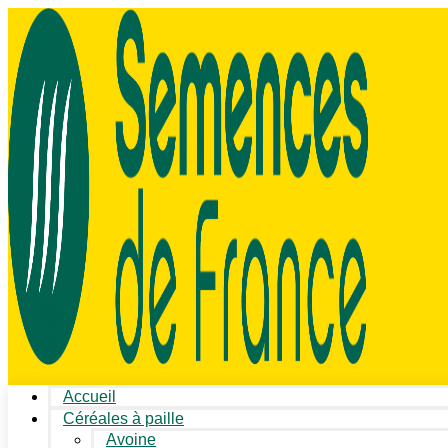
Accueil
Céréales à paille
Avoine