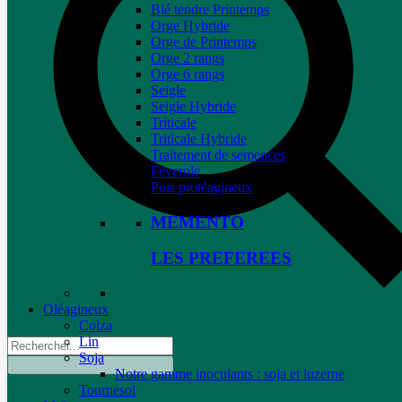
Blé tendre Printemps
Orge Hybride
Orge de Printemps
Orge 2 rangs
Orge 6 rangs
Seigle
Seigle Hybride
Triticale
Triticale Hybride
Traitement de semences
Féverole
Pois protéagineux
MEMENTO
LES PREFEREES
Oléagineux
Colza
Lin
Soja
Notre gamme inoculants : soja et luzerne
Tournesol