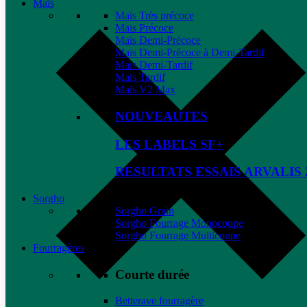
Maïs
Maïs Très précoce
Maïs Précoce
Maïs Demi-Précoce
Maïs Demi-Précoce à Demi-Tardif
Maïs Demi-Tardif
Maïs Tardif
Maïs V2 Max
NOUVEAUTES
LES LABELS SF+
RESULTATS ESSAIS ARVALIS 
Sorgho
Sorgho Grain
Sorgho Fourrage Monocoupe
Sorgho Fourrage Multicoupe
Fourragères
Courte durée
Betterave fourragère