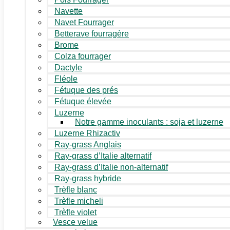
Navette
Navet Fourrager
Betterave fourragère
Brome
Colza fourrager
Dactyle
Fléole
Fétuque des prés
Fétuque élevée
Luzerne
Notre gamme inoculants : soja et luzerne
Luzerne Rhizactiv
Ray-grass Anglais
Ray-grass d’Italie alternatif
Ray-grass d’Italie non-alternatif
Ray-grass hybride
Trèfle blanc
Trèfle micheli
Trèfle violet
Vesce velue