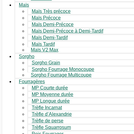
Maïs
Maïs Très précoce
Maïs Précoce
Maïs Demi-Précoce
Maïs Demi-Précoce à Demi-Tardif
Maïs Demi-Tardif
Maïs Tardif
Maïs V2 Max
Sorgho
Sorgho Grain
Sorgho Fourrage Monocoupe
Sorgho Fourrage Multicoupe
Fourragères
MP Courte durée
MP Moyenne durée
MP Longue durée
Trèfle Incarnat
Trèfle d’Alexandrie
Trèfle de perse
Trèfle Squarrosum
Pois Fourrager