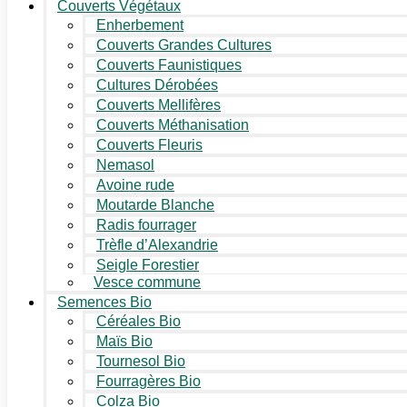
Couverts Végétaux
Enherbement
Couverts Grandes Cultures
Couverts Faunistiques
Cultures Dérobées
Couverts Mellifères
Couverts Méthanisation
Couverts Fleuris
Nemasol
Avoine rude
Moutarde Blanche
Radis fourrager
Trèfle d’Alexandrie
Seigle Forestier
Vesce commune
Semences Bio
Céréales Bio
Maïs Bio
Tournesol Bio
Fourragères Bio
Colza Bio