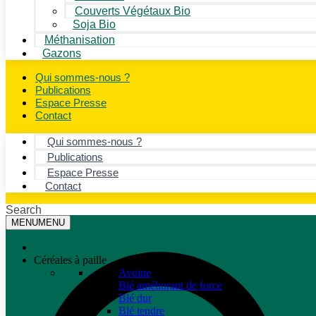
Couverts Végétaux Bio
Soja Bio
Méthanisation
Gazons
Qui sommes-nous ?
Publications
Espace Presse
Contact
Qui sommes-nous ?
Publications
Espace Presse
Contact
Search
MENU
MENU
Céréales à paille
Avoine
Blé améliorant de force
Blé dur
Blé tendre