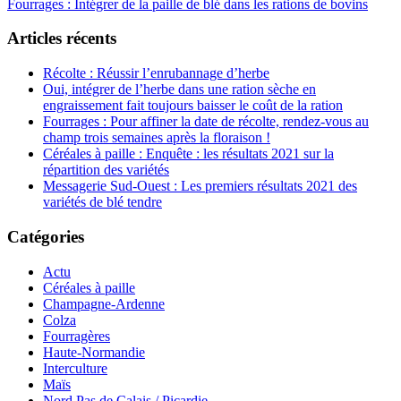
Fourrages : Intégrer de la paille de blé dans les rations de bovins
navigation
Articles récents
Récolte : Réussir l’enrubannage d’herbe
Oui, intégrer de l’herbe dans une ration sèche en
engraissement fait toujours baisser le coût de la ration
Fourrages : Pour affiner la date de récolte, rendez-vous au
champ trois semaines après la floraison !
Céréales à paille : Enquête : les résultats 2021 sur la
répartition des variétés
Messagerie Sud-Ouest : Les premiers résultats 2021 des
variétés de blé tendre
Catégories
Actu
Céréales à paille
Champagne-Ardenne
Colza
Fourragères
Haute-Normandie
Interculture
Maïs
Nord Pas de Calais / Picardie