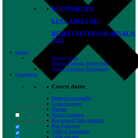
NOUVEAUTES
LES LABELS SF+
RESULTATS ESSAIS ARVALIS
2025
Sorgho
Sorgho Grain
Sorgho Fourrage Monocoupe
Sorgho Fourrage Multicoupe
Fourragères
Courte durée
Betterave fourragère
Colza fourrager
Generic filters
Navette
Navet Fourrager
Ray-grass d’Italie alternatif
Exact matches only
Pois Fourrager
Trèfle d’Alexandrie
Trèfle micheli