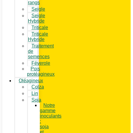
rangs
Seigle
Seigle
Hybride
Triticale
Triticale
Hybride
Traitement
de
semences
Féverole
Pois
protéagineux
Oléagineux
Colza
Lin
Soja
Notre
gamme
inoculants
:
soja
et