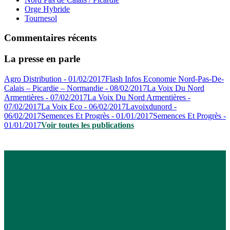
Orge Hybride
Tournesol
Commentaires récents
La presse en parle
Agro Distribution - 01/02/2017
Flash Infos Economie Nord-Pas-De-
Calais – Picardie – Normandie - 08/02/2017
La Voix Du Nord
Armentières - 07/02/2017
La Voix Du Nord Armentières -
07/02/2017
La Voix Eco - 06/02/2017
Lavoixdunord -
06/02/2017
Semences Et Progrès - 01/01/2017
Semences Et Progrès -
01/01/2017
Voir toutes les publications