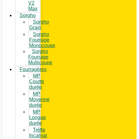
V2
Max
Sorgho
Sorgho
Grain
Sorgho
Fourrage
Monocoupe
Sorgho
Fourrage
Multicoupe
Fourragères
MP
Courte
durée
MP
Moyenne
durée
MP
Longue
durée
Trèfle
Incarnat