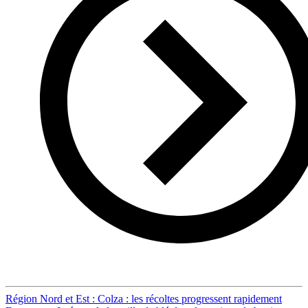
Post
Région Nord et Est : Colza : les récoltes progressent rapidement