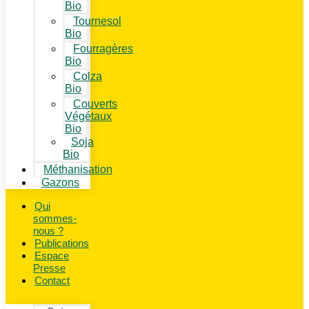
Bio
Tournesol
Bio
Fourragères
Bio
Colza
Bio
Couverts
Végétaux
Bio
Soja
Bio
Méthanisation
Gazons
Qui
sommes-
nous ?
Publications
Espace
Presse
Contact