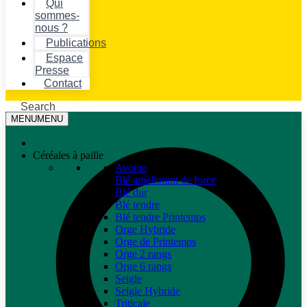
Qui
sommes-
nous ?
Publications
Espace
Presse
Contact
Search
MENU
MENU
Céréales à paille
Avoine
Blé améliorant de force
Blé dur
Blé tendre
Blé tendre Printemps
Orge Hybride
Orge de Printemps
Orge 2 rangs
Orge 6 rangs
Seigle
Seigle Hybride
Triticale