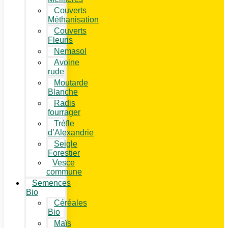
Couverts
Méthanisation
Couverts
Fleuris
Nemasol
Avoine
rude
Moutarde
Blanche
Radis
fourrager
Trèfle
d’Alexandrie
Seigle
Forestier
Vesce
commune
Semences
Bio
Céréales
Bio
Maïs