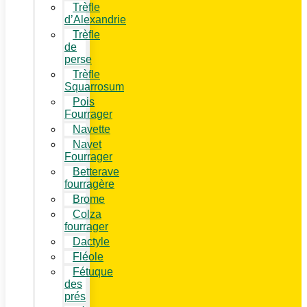
Trèfle
d’Alexandrie
Trèfle
de
perse
Trèfle
Squarrosum
Pois
Fourrager
Navette
Navet
Fourrager
Betterave
fourragère
Brome
Colza
fourrager
Dactyle
Fléole
Fétuque
des
prés