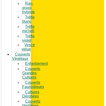
Ray-
grass
hybride
Trèfle
blanc
Trèfle
micheli
Trèfle
violet
Vesce
velue
Couverts
Végétaux
Enherbement
Couverts
Grandes
Cultures
Couverts
Faunistiques
Cultures
Dérobées
Couverts
Mellifères