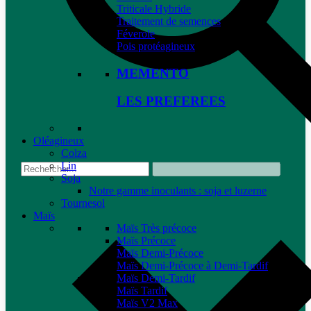
Triticale Hybride
Traitement de semences
Féverole
Pois protéagineux
MEMENTO
LES PREFEREES
Oléagineux
Colza
Lin
Soja
Notre gamme inoculants : soja et luzerne
Tournesol
Maïs
Maïs Très précoce
Maïs Précoce
Maïs Demi-Précoce
Maïs Demi-Précoce à Demi-Tardif
Maïs Demi-Tardif
Maïs Tardif
Maïs V2 Max