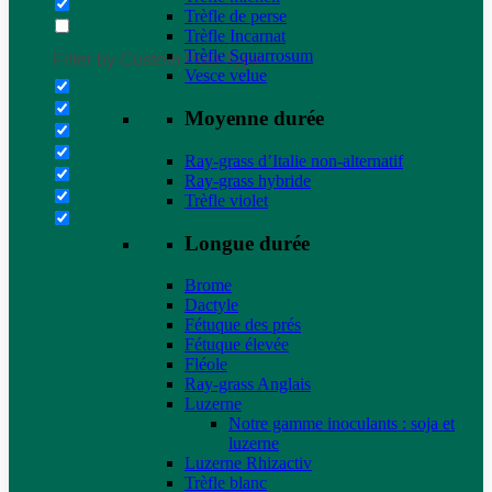
Trèfle de perse
Trèfle Incarnat
Trèfle Squarrosum
Filter by Custom Post Type
Vesce velue
Moyenne durée
Ray-grass d’Italie non-alternatif
Ray-grass hybride
Trèfle violet
Longue durée
Brome
Dactyle
Fétuque des prés
Fétuque élevée
Fléole
Ray-grass Anglais
Luzerne
Notre gamme inoculants : soja et
luzerne
Luzerne Rhizactiv
Trèfle blanc