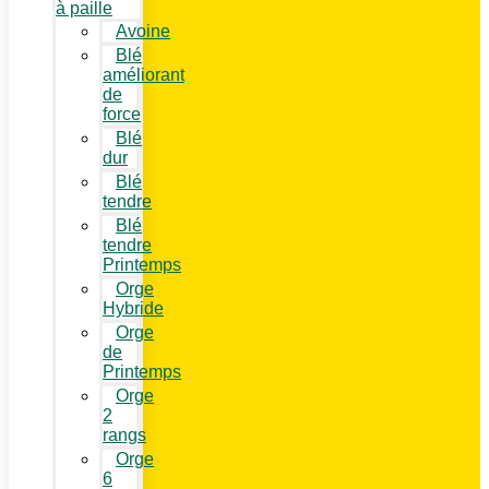
à paille
Avoine
Blé
améliorant
de
force
Blé
dur
Blé
tendre
Blé
tendre
Printemps
Orge
Hybride
Orge
de
Printemps
Orge
2
rangs
Orge
6