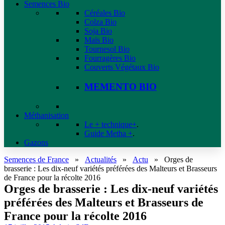
Semences Bio
Céréales Bio
Colza Bio
Soja Bio
Maïs Bio
Tournesol Bio
Fourragères Bio
Couverts Végétaux Bio
MEMENTO BIO
Méthanisation
Le + technique+
.
Guide Metha +
.
Gazons
Semences de France
»
Actualités
»
Actu
»
Orges de
brasserie : Les dix-neuf variétés préférées des Malteurs et Brasseurs
de France pour la récolte 2016
Orges de brasserie : Les dix-neuf variétés
préférées des Malteurs et Brasseurs de
France pour la récolte 2016