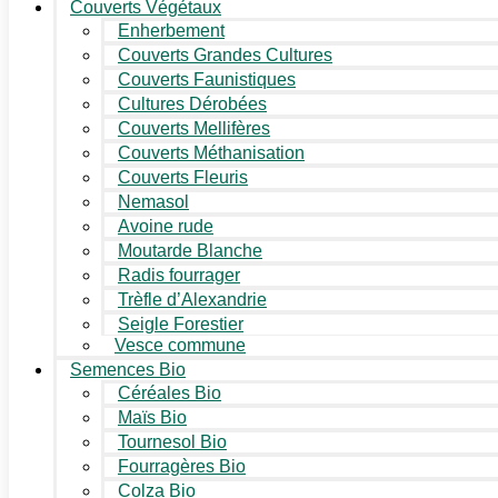
Couverts Végétaux
Enherbement
Couverts Grandes Cultures
Couverts Faunistiques
Cultures Dérobées
Couverts Mellifères
Couverts Méthanisation
Couverts Fleuris
Nemasol
Avoine rude
Moutarde Blanche
Radis fourrager
Trèfle d’Alexandrie
Seigle Forestier
Vesce commune
Semences Bio
Céréales Bio
Maïs Bio
Tournesol Bio
Fourragères Bio
Colza Bio