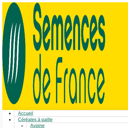
Accueil
Céréales à paille
Avoine