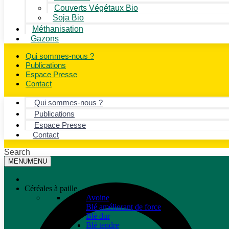
Couverts Végétaux Bio
Soja Bio
Méthanisation
Gazons
Qui sommes-nous ?
Publications
Espace Presse
Contact
Qui sommes-nous ?
Publications
Espace Presse
Contact
Search
MENU
MENU
Céréales à paille
Avoine
Blé améliorant de force
Blé dur
Blé tendre