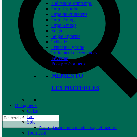
Blé tendre Printemps
Orge Hybride
Orge de Printemps
Orge 2 rangs
Orge 6 rangs
Seigle
Seigle Hybride
Triticale
Triticale Hybride
Traitement de semences
Féverole
Pois protéagineux
MEMENTO
LES PREFEREES
Oléagineux
Colza
Lin
Soja
Notre gamme inoculants : soja et luzerne
Tournesol