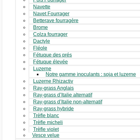
Navette
Navet Fourrager
Betterave fourragère
Brome
Colza fourrager
Dactyle
Fléole
Fétuque des prés
Fétuque élevée
Luzerne
Notre gamme inoculants : soja et luzerne
Luzerne Rhizactiv
Ray-grass Anglais
Ray-grass d’Italie alternatif
Ray-grass d’Italie non-alternatif
Ray-grass hybride
Trèfle blanc
Trèfle micheli
Trèfle violet
Vesce velue