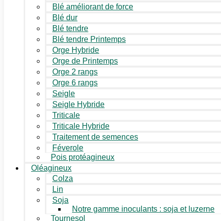
Blé améliorant de force
Blé dur
Blé tendre
Blé tendre Printemps
Orge Hybride
Orge de Printemps
Orge 2 rangs
Orge 6 rangs
Seigle
Seigle Hybride
Triticale
Triticale Hybride
Traitement de semences
Féverole
Pois protéagineux
Oléagineux
Colza
Lin
Soja
Notre gamme inoculants : soja et luzerne
Tournesol