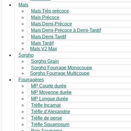
Maïs
Maïs Très précoce
Maïs Précoce
Maïs Demi-Précoce
Maïs Demi-Précoce à Demi-Tardif
Maïs Demi-Tardif
Maïs Tardif
Maïs V2 Max
Sorgho
Sorgho Grain
Sorgho Fourrage Monocoupe
Sorgho Fourrage Multicoupe
Fourragères
MP Courte durée
MP Moyenne durée
MP Longue durée
Trèfle Incarnat
Trèfle d’Alexandrie
Trèfle de perse
Trèfle Squarrosum
Pois Fourrager