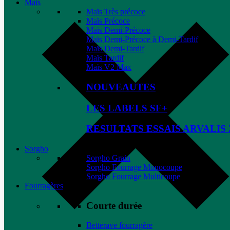
Maïs
Maïs Très précoce
Maïs Précoce
Maïs Demi-Précoce
Maïs Demi-Précoce à Demi-Tardif
Maïs Demi-Tardif
Maïs Tardif
Maïs V2 Max
NOUVEAUTES
LES LABELS SF+
RESULTATS ESSAIS ARVALIS 
Sorgho
Sorgho Grain
Sorgho Fourrage Monocoupe
Sorgho Fourrage Multicoupe
Fourragères
Courte durée
Betterave fourragère